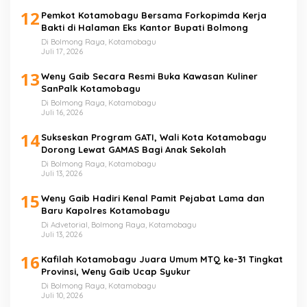
12
Pemkot Kotamobagu Bersama Forkopimda Kerja
Bakti di Halaman Eks Kantor Bupati Bolmong
Di Bolmong Raya, Kotamobagu
Juli 17, 2026
13
Weny Gaib Secara Resmi Buka Kawasan Kuliner
SanPalk Kotamobagu
Di Bolmong Raya, Kotamobagu
Juli 16, 2026
14
Sukseskan Program GATI, Wali Kota Kotamobagu
Dorong Lewat GAMAS Bagi Anak Sekolah
Di Bolmong Raya, Kotamobagu
Juli 13, 2026
15
Weny Gaib Hadiri Kenal Pamit Pejabat Lama dan
Baru Kapolres Kotamobagu
Di Advetorial, Bolmong Raya, Kotamobagu
Juli 13, 2026
16
Kafilah Kotamobagu Juara Umum MTQ ke-31 Tingkat
Provinsi, Weny Gaib Ucap Syukur
Di Bolmong Raya, Kotamobagu
Juli 10, 2026