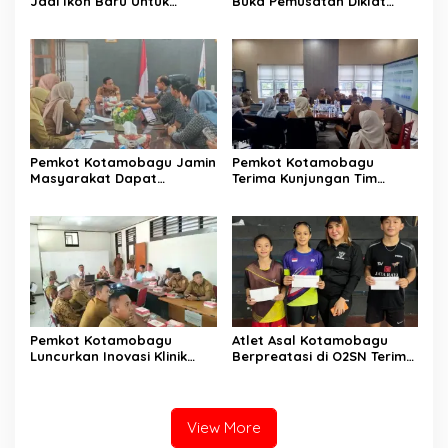
Jadi Ikon Baru Untuk
Buka Pemusatan Diklat
Aktivitas Masyarakat
Calon Paskibraka
Kotamobagu
Kotamobagu
Pemkot Kotamobagu Jamin
Pemkot Kotamobagu
Masyarakat Dapat
Terima Kunjungan Tim
Layanan Kesehatan Gratis
Kemenpan RB
Pemkot Kotamobagu
Atlet Asal Kotamobagu
Luncurkan Inovasi Klinik
Berpreatasi di O2SN Terima
Motompia
Bantuan dari Ketua PBSI
View More