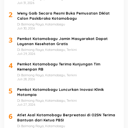
Juli 31, 2026
2
Weny Gaib Secara Resmi Buka Pemusatan Diklat
Calon Paskibraka Kotamobagu
Di Bolmong Raya, Kotamobagu
Juli 30, 2026
3
Pemkot Kotamobagu Jamin Masyarakat Dapat
Layanan Kesehatan Gratis
Di Bolmong Raya, Kotamobagu, Terkini
Juli 29, 2026
4
Pemkot Kotamobagu Terima Kunjungan Tim
Kemenpan RB
Di Bolmong Raya, Kotamobagu, Terkini
Juli 28, 2026
5
Pemkot Kotamobagu Luncurkan Inovasi Klinik
Motompia
Di Bolmong Raya, Kotamobagu, Terkini
Juli 27, 2026
6
Atlet Asal Kotamobagu Berpreatasi di O2SN Terima
Bantuan dari Ketua PBSI
Di Bolmong Raya, Kotamobagu