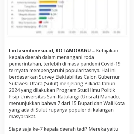
y
a
n
g
P
o
l
u
l
e
Lintasindonesia.id, KOTAMOBAGU –
Kebijakan
r
kepala daerah dalam menangani roda
d
pemerintahan, terlebih di masa pandemi Covid-19
i
ternyata mempengaruhi popularitasnya. Hal ini
S
u
berdasarkan Survey Elektabilitas Calon Gubernur
l
Sulawesi Utara (Sulut) menjelang Pilkada tahun
u
2024 yang dilakukan Program Studi Ilmu Politik
t
Fisip Universitas Sam Ratulangi (Unsrat) Manado,
,
menunjukkan bahwa 7 dari 15 Bupati dan Wali Kota
T
a
yang ada di Sulut rupanya populer di kalangan
t
masyarakat.
o
n
Siapa saja ke-7 kepala daerah tadi? Mereka yaitu
g