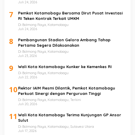
Juli 24, 2026
7
Pemkot Kotamobagu Bersama Dirut Pusat Investasi
RI Teken Kontrak Terkait UMKM
Di Bolmong Raya, Kotamobagu
Juli 24, 2026
8
Pembangunan Stadion Gelora Ambang Tahap
Pertama Segera Dilaksanakan
Di Bolmong Raya, Kotamobagu
Juli 23, 2026
9
Wali Kota Kotamobagu Kunker ke Kemenkes RI
Di Bolmong Raya, Kotamobagu
Juli 22, 2026
10
Rektor IAIM Resmi Dilantik, Pemkot Kotamobagu
Perkuat Sinergi dengan Perguruan Tinggi
Di Bolmong Raya, Kotamobagu, Terkini
Juli 20, 2026
11
Wali Kota Kotamobagu Terima Kunjungan GP Ansor
Sulut
Di Bolmong Raya, Kotamobagu, Sulawesi Utara
Juli 17, 2026