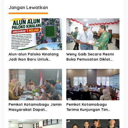
g
Jangan Lewatkan
a
s
i
p
o
s
Alun-alun Paloko Kinalang
Weny Gaib Secara Resmi
Jadi Ikon Baru Untuk
Buka Pemusatan Diklat
Aktivitas Masyarakat
Calon Paskibraka
Kotamobagu
Kotamobagu
Pemkot Kotamobagu Jamin
Pemkot Kotamobagu
Masyarakat Dapat
Terima Kunjungan Tim
Layanan Kesehatan Gratis
Kemenpan RB