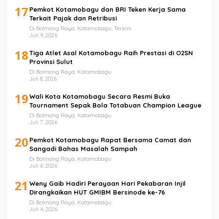
17
Pemkot Kotamobagu dan BRI Teken Kerja Sama
Terkait Pajak dan Retribusi
Di Bolmong Raya, Kotamobagu, Terkini
Juli 9, 2026
18
Tiga Atlet Asal Kotamobagu Raih Prestasi di O2SN
Provinsi Sulut
Di Bolmong Raya, Kotamobagu
Juli 8, 2026
19
Wali Kota Kotamobagu Secara Resmi Buka
Tournament Sepak Bola Totabuan Champion League
Di Bolmong Raya, Kotamobagu
Juli 7, 2026
20
Pemkot Kotamobagu Rapat Bersama Camat dan
Sangadi Bahas Masalah Sampah
Di Bolmong Raya, Kotamobagu
Juli 6, 2026
21
Weny Gaib Hadiri Perayaan Hari Pekabaran Injil
Dirangkaikan HUT GMIBM Bersinode ke-76
Di Bolmong Raya, Kotamobagu
Juli 4, 2026