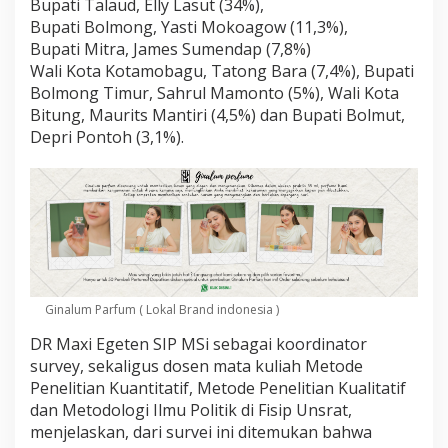
Bupati Talaud, Elly Lasut (34%),
B
a
Bupati Bolmong, Yasti Mokoagow (11,3%),
r
Bupati Mitra, James Sumendap (7,8%)
a
Wali Kota Kotamobagu, Tatong Bara (7,4%), Bupati
M
Bolmong Timur, Sahrul Mamonto (5%), Wali Kota
a
s
Bitung, Maurits Mantiri (4,5%) dan Bupati Bolmut,
u
Depri Pontoh (3,1%).
k
U
r
u
t
a
n
k
e
Ginalum Parfum ( Lokal Brand indonesia )
E
n
DR Maxi Egeten SIP MSi sebagai koordinator
a
survey, sekaligus dosen mata kuliah Metode
m
Penelitian Kuantitatif, Metode Penelitian Kualitatif
dan Metodologi Ilmu Politik di Fisip Unsrat,
menjelaskan, dari survei ini ditemukan bahwa