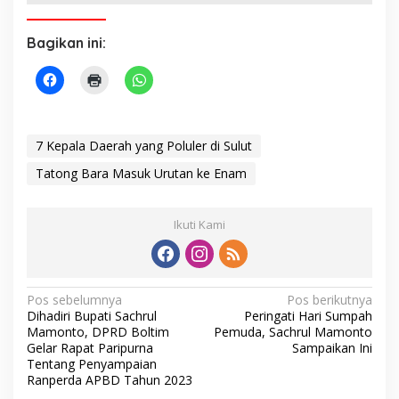
Bagikan ini:
7 Kepala Daerah yang Poluler di Sulut
Tatong Bara Masuk Urutan ke Enam
Ikuti Kami
N
Pos sebelumnya
Pos berikutnya
Dihadiri Bupati Sachrul
Peringati Hari Sumpah
a
Mamonto, DPRD Boltim
Pemuda, Sachrul Mamonto
v
Gelar Rapat Paripurna
Sampaikan Ini
Tentang Penyampaian
i
Ranperda APBD Tahun 2023