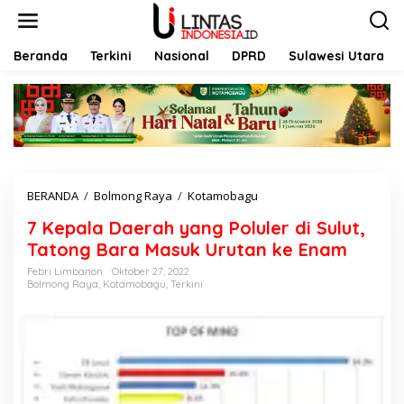
L
e
w
a
Beranda
Terkini
Nasional
DPRD
Sulawesi Utara
t
i
k
e
k
o
n
t
BERANDA
/
Bolmong Raya
/
Kotamobagu
7
e
K
n
7 Kepala Daerah yang Poluler di Sulut,
e
p
Tatong Bara Masuk Urutan ke Enam
a
Febri Limbanon
Oktober 27, 2022
l
Bolmong Raya
,
Kotamobagu
,
Terkini
a
D
a
e
r
a
h