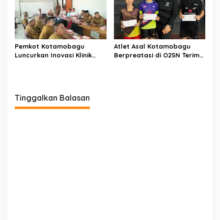
Pemkot Kotamobagu
Atlet Asal Kotamobagu
Luncurkan Inovasi Klinik
Berpreatasi di O2SN Terima
Motompia
Bantuan dari Ketua PBSI
Tinggalkan Balasan