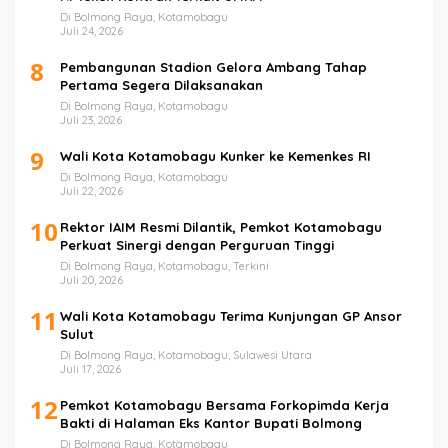
Di Bolmong Raya, Kotamobagu
Juli 24, 2026
8
Pembangunan Stadion Gelora Ambang Tahap
Pertama Segera Dilaksanakan
Di Bolmong Raya, Kotamobagu
Juli 23, 2026
9
Wali Kota Kotamobagu Kunker ke Kemenkes RI
Di Bolmong Raya, Kotamobagu
Juli 22, 2026
10
Rektor IAIM Resmi Dilantik, Pemkot Kotamobagu
Perkuat Sinergi dengan Perguruan Tinggi
Di Bolmong Raya, Kotamobagu, Terkini
Juli 20, 2026
11
Wali Kota Kotamobagu Terima Kunjungan GP Ansor
Sulut
Di Bolmong Raya, Kotamobagu, Sulawesi Utara
Juli 17, 2026
12
Pemkot Kotamobagu Bersama Forkopimda Kerja
Bakti di Halaman Eks Kantor Bupati Bolmong
Di Bolmong Raya, Kotamobagu