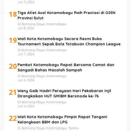
Juli 9, 2026
18
Tiga Atlet Asal Kotamobagu Raih Prestasi di O2SN
Provinsi Sulut
Di Bolmong Raya, Kotamobagu
Juli 8, 2026
19
Wali Kota Kotamobagu Secara Resmi Buka
Tournament Sepak Bola Totabuan Champion League
Di Bolmong Raya, Kotamobagu
Juli 7, 2026
20
Pemkot Kotamobagu Rapat Bersama Camat dan
Sangadi Bahas Masalah Sampah
Di Bolmong Raya, Kotamobagu
Juli 6, 2026
21
Weny Gaib Hadiri Perayaan Hari Pekabaran Injil
Dirangkaikan HUT GMIBM Bersinode ke-76
Di Bolmong Raya, Kotamobagu
Juli 4, 2026
22
Wali Kota Kotamobagu Pimpin Rapat Tangani
Kelangkaan BBM dan LPG
Di Bolmong Raya, Kotamobagu, Terkini