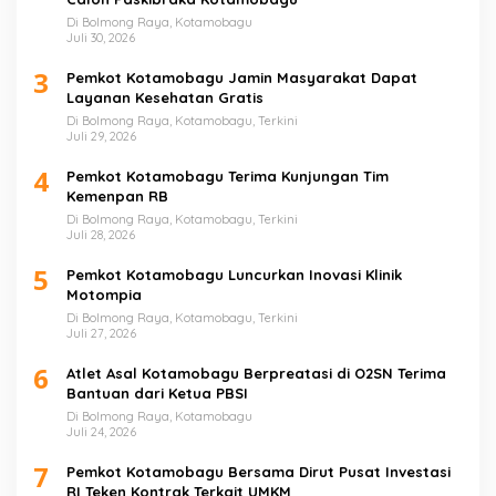
Di Bolmong Raya, Kotamobagu
Juli 30, 2026
3
Pemkot Kotamobagu Jamin Masyarakat Dapat
Layanan Kesehatan Gratis
Di Bolmong Raya, Kotamobagu, Terkini
Juli 29, 2026
4
Pemkot Kotamobagu Terima Kunjungan Tim
Kemenpan RB
Di Bolmong Raya, Kotamobagu, Terkini
Juli 28, 2026
5
Pemkot Kotamobagu Luncurkan Inovasi Klinik
Motompia
Di Bolmong Raya, Kotamobagu, Terkini
Juli 27, 2026
6
Atlet Asal Kotamobagu Berpreatasi di O2SN Terima
Bantuan dari Ketua PBSI
Di Bolmong Raya, Kotamobagu
Juli 24, 2026
7
Pemkot Kotamobagu Bersama Dirut Pusat Investasi
RI Teken Kontrak Terkait UMKM