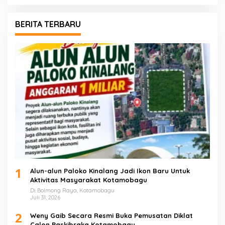
BERITA TERBARU
1
Alun-alun Paloko Kinalang Jadi Ikon Baru Untuk
Aktivitas Masyarakat Kotamobagu
Di Bolmong Raya, Kotamobagu
Juli 31, 2026
2
Weny Gaib Secara Resmi Buka Pemusatan Diklat
Calon Paskibraka Kotamobagu