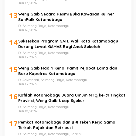
Juli 17, 2026
13
Weny Gaib Secara Resmi Buka Kawasan Kuliner
SanPalk Kotamobagu
Di Bolmong Raya, Kotamobagu
Juli 16, 2026
14
Sukseskan Program GATI, Wali Kota Kotamobagu
Dorong Lewat GAMAS Bagi Anak Sekolah
Di Bolmong Raya, Kotamobagu
Juli 13, 2026
15
Weny Gaib Hadiri Kenal Pamit Pejabat Lama dan
Baru Kapolres Kotamobagu
Di Advetorial, Bolmong Raya, Kotamobagu
Juli 13, 2026
16
Kafilah Kotamobagu Juara Umum MTQ ke-31 Tingkat
Provinsi, Weny Gaib Ucap Syukur
Di Bolmong Raya, Kotamobagu
Juli 10, 2026
17
Pemkot Kotamobagu dan BRI Teken Kerja Sama
Terkait Pajak dan Retribusi
Di Bolmong Raya, Kotamobagu, Terkini