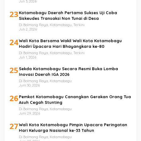
Juli 3, 2026
23
Kotamobagu Daerah Pertama Sukses Uji Coba
Siskeudes Transaksi Non Tunai di Desa
Di Bolmong Raya, Kotamobagu, Terkini
Juli 2, 2026
24
Wali Kota Bersama Wakil Wali Kota Kotamobagu
Hadiri Ùpacara Hari Bhayangkara ke-80
Di Bolmong Raya, Kotamobagu, Terkini
Juli 1, 2026
25
Sekda Kotamobagu Secara Resmi Buka Lomba
Inovasi Daerah IGA 2026
Di Bolmong Raya, Kotamobagu
Juni 30, 2026
26
Pemkot Kotamobagu Canangkan Gerakan Orang Tua
Asuh Cegah Stunting
Di Bolmong Raya, Kotamobagu
Juni 29, 2026
27
Wali Kota Kotamobagu Pimpin Upacara Peringatan
Hari Keluarga Nasional ke-33 Tahun
Di Bolmong Raya, Kotamobagu