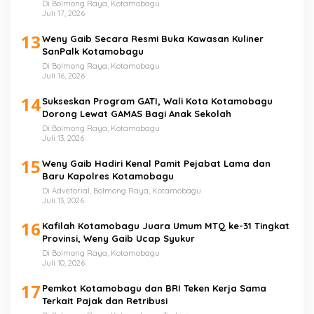
Di Bolmong Raya, Kotamobagu
Juli 17, 2026
13
Weny Gaib Secara Resmi Buka Kawasan Kuliner
SanPalk Kotamobagu
Di Bolmong Raya, Kotamobagu
Juli 16, 2026
14
Sukseskan Program GATI, Wali Kota Kotamobagu
Dorong Lewat GAMAS Bagi Anak Sekolah
Di Bolmong Raya, Kotamobagu
Juli 13, 2026
15
Weny Gaib Hadiri Kenal Pamit Pejabat Lama dan
Baru Kapolres Kotamobagu
Di Advetorial, Bolmong Raya, Kotamobagu
Juli 13, 2026
16
Kafilah Kotamobagu Juara Umum MTQ ke-31 Tingkat
Provinsi, Weny Gaib Ucap Syukur
Di Bolmong Raya, Kotamobagu
Juli 10, 2026
17
Pemkot Kotamobagu dan BRI Teken Kerja Sama
Terkait Pajak dan Retribusi