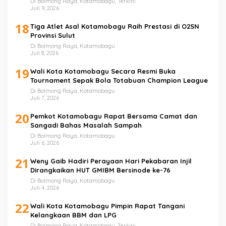
Di Bolmong Raya, Kotamobagu, Terkini
Juli 9, 2026
18
Tiga Atlet Asal Kotamobagu Raih Prestasi di O2SN
Provinsi Sulut
Di Bolmong Raya, Kotamobagu
Juli 8, 2026
19
Wali Kota Kotamobagu Secara Resmi Buka
Tournament Sepak Bola Totabuan Champion League
Di Bolmong Raya, Kotamobagu
Juli 7, 2026
20
Pemkot Kotamobagu Rapat Bersama Camat dan
Sangadi Bahas Masalah Sampah
Di Bolmong Raya, Kotamobagu
Juli 6, 2026
21
Weny Gaib Hadiri Perayaan Hari Pekabaran Injil
Dirangkaikan HUT GMIBM Bersinode ke-76
Di Bolmong Raya, Kotamobagu
Juli 4, 2026
22
Wali Kota Kotamobagu Pimpin Rapat Tangani
Kelangkaan BBM dan LPG
Di Bolmong Raya, Kotamobagu, Terkini