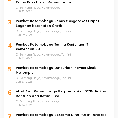
Calon Paskibraka Kotamobagu
Di Bolmong Raya, Kotamobagu
Juli 30, 2026
3
Pemkot Kotamobagu Jamin Masyarakat Dapat
Layanan Kesehatan Gratis
Di Bolmong Raya, Kotamobagu, Terkini
Juli 29, 2026
4
Pemkot Kotamobagu Terima Kunjungan Tim
Kemenpan RB
Di Bolmong Raya, Kotamobagu, Terkini
Juli 28, 2026
5
Pemkot Kotamobagu Luncurkan Inovasi Klinik
Motompia
Di Bolmong Raya, Kotamobagu, Terkini
Juli 27, 2026
6
Atlet Asal Kotamobagu Berpreatasi di O2SN Terima
Bantuan dari Ketua PBSI
Di Bolmong Raya, Kotamobagu
Juli 24, 2026
7
Pemkot Kotamobagu Bersama Dirut Pusat Investasi