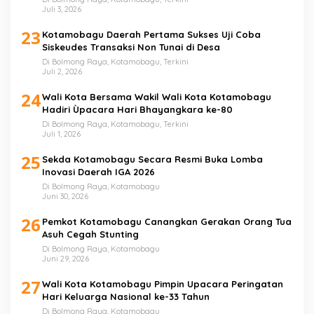
Juli 3, 2026
23
Kotamobagu Daerah Pertama Sukses Uji Coba
Siskeudes Transaksi Non Tunai di Desa
Di Bolmong Raya, Kotamobagu, Terkini
Juli 2, 2026
24
Wali Kota Bersama Wakil Wali Kota Kotamobagu
Hadiri Ùpacara Hari Bhayangkara ke-80
Di Bolmong Raya, Kotamobagu, Terkini
Juli 1, 2026
25
Sekda Kotamobagu Secara Resmi Buka Lomba
Inovasi Daerah IGA 2026
Di Bolmong Raya, Kotamobagu
Juni 30, 2026
26
Pemkot Kotamobagu Canangkan Gerakan Orang Tua
Asuh Cegah Stunting
Di Bolmong Raya, Kotamobagu
Juni 29, 2026
27
Wali Kota Kotamobagu Pimpin Upacara Peringatan
Hari Keluarga Nasional ke-33 Tahun
Di Bolmong Raya, Kotamobagu