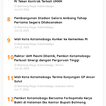
RI Teken Kontrak Terkait UMKM
Di Bolmong Raya, Kotamobagu
Juli 24, 2026
8
Pembangunan Stadion Gelora Ambang Tahap
Pertama Segera Dilaksanakan
Di Bolmong Raya, Kotamobagu
Juli 23, 2026
9
Wali Kota Kotamobagu Kunker ke Kemenkes RI
Di Bolmong Raya, Kotamobagu
Juli 22, 2026
10
Rektor IAIM Resmi Dilantik, Pemkot Kotamobagu
Perkuat Sinergi dengan Perguruan Tinggi
Di Bolmong Raya, Kotamobagu, Terkini
Juli 20, 2026
11
Wali Kota Kotamobagu Terima Kunjungan GP Ansor
Sulut
Di Bolmong Raya, Kotamobagu, Sulawesi Utara
Juli 17, 2026
12
Pemkot Kotamobagu Bersama Forkopimda Kerja
Bakti di Halaman Eks Kantor Bupati Bolmong