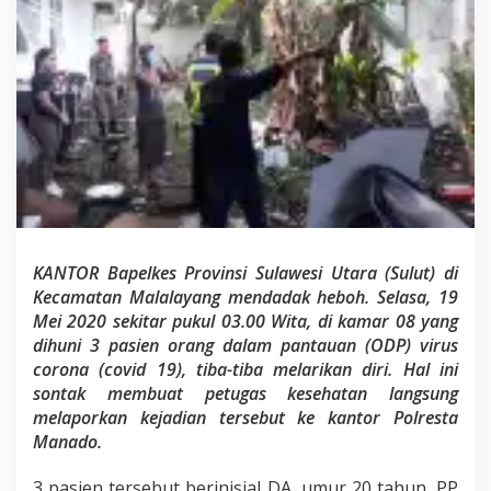
n
O
D
P
d
i
K
a
m
a
r
0
8
B
KANTOR Bapelkes Provinsi Sulawesi Utara (Sulut) di
a
Kecamatan Malalayang mendadak heboh. Selasa, 19
p
e
Mei 2020 sekitar pukul 03.00 Wita, di kamar 08 yang
l
dihuni 3 pasien orang dalam pantauan (ODP) virus
k
corona (covid 19), tiba-tiba melarikan diri. Hal ini
e
sontak membuat petugas kesehatan langsung
s
melaporkan kejadian tersebut ke kantor Polresta
M
a
Manado.
l
a
3 pasien tersebut berinisial DA, umur 20 tahun, PP