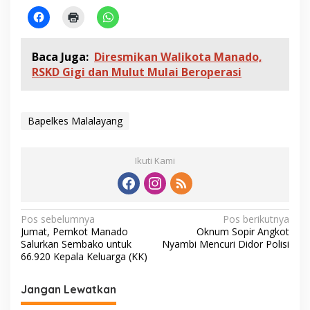
Baca Juga:
Diresmikan Walikota Manado,
RSKD Gigi dan Mulut Mulai Beroperasi
Bapelkes Malalayang
Ikuti Kami
N
Pos sebelumnya
Pos berikutnya
Jumat, Pemkot Manado
Oknum Sopir Angkot
a
Salurkan Sembako untuk
Nyambi Mencuri Didor Polisi
v
66.920 Kepala Keluarga (KK)
i
Jangan Lewatkan
g