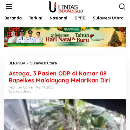
L
e
w
a
Beranda
Terkini
Nasional
DPRD
Sulawesi Utara
t
i
k
e
k
o
n
t
BERANDA
/
Sulawesi Utara
A
e
s
n
Astaga, 3 Pasien ODP di Kamar 08
t
a
Bapelkes Malalayang Melarikan Diri
g
Febri Limbanon
Mei 19, 2020
a
Sulawesi Utara
,
3
P
a
s
i
e