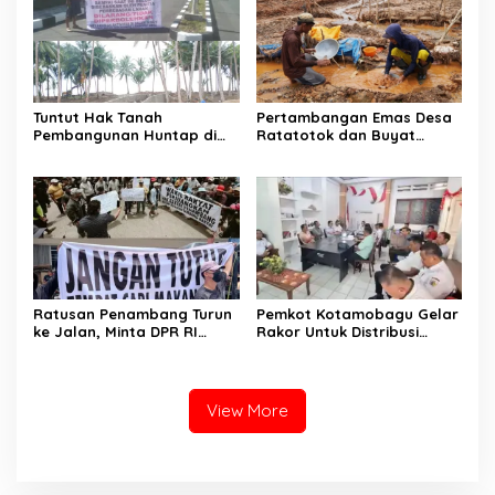
Tuntut Hak Tanah
Pertambangan Emas Desa
Pembangunan Huntap di
Ratatotok dan Buyat
Bolsel, Keluarga Langkau –
Membantu Perekonomian
Aris Siap Jalur Hukum !
Masyarakat Semakin
Meningkat
Ratusan Penambang Turun
Pemkot Kotamobagu Gelar
ke Jalan, Minta DPR RI
Rakor Untuk Distribusi
Perjuangkan Ijin Tambang
Minyak Goreng
View More