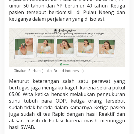
l
umur 50 tahun dan YP berumur 40 tahun. Ketiga
a
pasien tersebut berdomisili di Pulau Naeng dan
y
a
ketiganya dalam perjalanan yang di isolasi.
n
g
M
e
l
a
r
i
k
Ginalum Parfum ( Lokal Brand indonesia )
a
n
Menurut keterangan salah satu perawat yang
D
bertugas jaga mengaku kaget, karena sekira pukul
i
r
05.00 Wita ketika hendak melakukan pengukuran
i
suhu tubuh para ODP, ketiga orang tersebut
sudah tidak berada dalam kamarnya. Ketiga pasien
juga sudah di tes Rapid dengan hasil Reaktif dan
alasan masih di Isolasi karena masih menunggu
hasil SWAB.