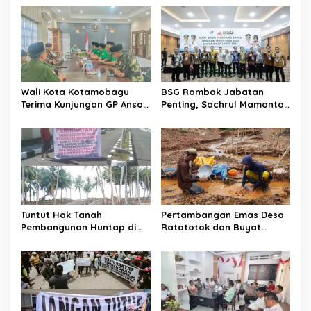
a
s
i
p
o
Wali Kota Kotamobagu
BSG Rombak Jabatan
s
Terima Kunjungan GP Ansor
Penting, Sachrul Mamonto
Sulut
Dihapus Dalam Jajaran
Komisaris
Tuntut Hak Tanah
Pertambangan Emas Desa
Pembangunan Huntap di
Ratatotok dan Buyat
Bolsel, Keluarga Langkau –
Membantu Perekonomian
Aris Siap Jalur Hukum !
Masyarakat Semakin
Meningkat