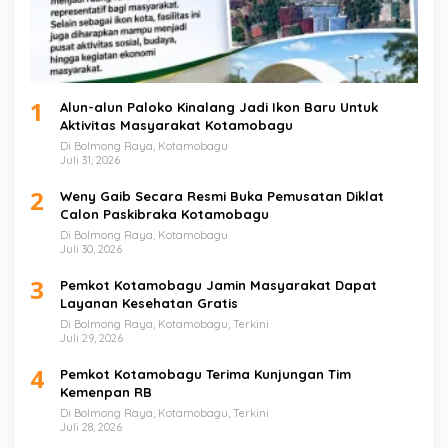
1
Alun-alun Paloko Kinalang Jadi Ikon Baru Untuk
Aktivitas Masyarakat Kotamobagu
Di Bolmong Raya, Kotamobagu
Juli 31, 2026
2
Weny Gaib Secara Resmi Buka Pemusatan Diklat
Calon Paskibraka Kotamobagu
Di Bolmong Raya, Kotamobagu
Juli 30, 2026
3
Pemkot Kotamobagu Jamin Masyarakat Dapat
Layanan Kesehatan Gratis
Di Bolmong Raya, Kotamobagu, Terkini
Juli 29, 2026
4
Pemkot Kotamobagu Terima Kunjungan Tim
Kemenpan RB
Di Bolmong Raya, Kotamobagu, Terkini
Juli 28, 2026