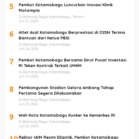
5
Pemkot Kotamobagu Luncurkan Inovasi Klinik
Motompia
Di Bolmong Raya, Kotamobagu, Terkini
Juli 27, 2026
6
Atlet Asal Kotamobagu Berpreatasi di O2SN Terima
Bantuan dari Ketua PBSI
Di Bolmong Raya, Kotamobagu
Juli 24, 2026
7
Pemkot Kotamobagu Bersama Dirut Pusat Investasi
RI Teken Kontrak Terkait UMKM
Di Bolmong Raya, Kotamobagu
Juli 24, 2026
8
Pembangunan Stadion Gelora Ambang Tahap
Pertama Segera Dilaksanakan
Di Bolmong Raya, Kotamobagu
Juli 23, 2026
9
Wali Kota Kotamobagu Kunker ke Kemenkes RI
Di Bolmong Raya, Kotamobagu
Juli 22, 2026
10
Rektor IAIM Resmi Dilantik, Pemkot Kotamobagu