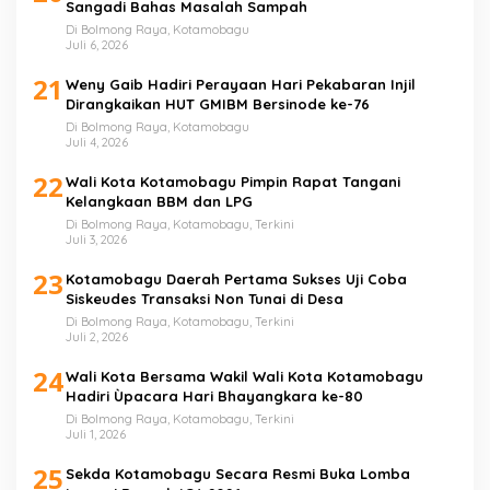
Sangadi Bahas Masalah Sampah
Di Bolmong Raya, Kotamobagu
Juli 6, 2026
21
Weny Gaib Hadiri Perayaan Hari Pekabaran Injil
Dirangkaikan HUT GMIBM Bersinode ke-76
Di Bolmong Raya, Kotamobagu
Juli 4, 2026
22
Wali Kota Kotamobagu Pimpin Rapat Tangani
Kelangkaan BBM dan LPG
Di Bolmong Raya, Kotamobagu, Terkini
Juli 3, 2026
23
Kotamobagu Daerah Pertama Sukses Uji Coba
Siskeudes Transaksi Non Tunai di Desa
Di Bolmong Raya, Kotamobagu, Terkini
Juli 2, 2026
24
Wali Kota Bersama Wakil Wali Kota Kotamobagu
Hadiri Ùpacara Hari Bhayangkara ke-80
Di Bolmong Raya, Kotamobagu, Terkini
Juli 1, 2026
25
Sekda Kotamobagu Secara Resmi Buka Lomba