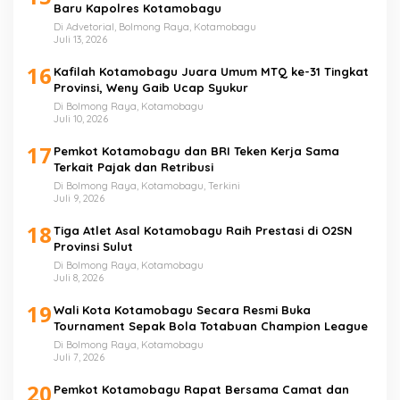
Baru Kapolres Kotamobagu
Di Advetorial, Bolmong Raya, Kotamobagu
Juli 13, 2026
16
Kafilah Kotamobagu Juara Umum MTQ ke-31 Tingkat
Provinsi, Weny Gaib Ucap Syukur
Di Bolmong Raya, Kotamobagu
Juli 10, 2026
17
Pemkot Kotamobagu dan BRI Teken Kerja Sama
Terkait Pajak dan Retribusi
Di Bolmong Raya, Kotamobagu, Terkini
Juli 9, 2026
18
Tiga Atlet Asal Kotamobagu Raih Prestasi di O2SN
Provinsi Sulut
Di Bolmong Raya, Kotamobagu
Juli 8, 2026
19
Wali Kota Kotamobagu Secara Resmi Buka
Tournament Sepak Bola Totabuan Champion League
Di Bolmong Raya, Kotamobagu
Juli 7, 2026
20
Pemkot Kotamobagu Rapat Bersama Camat dan