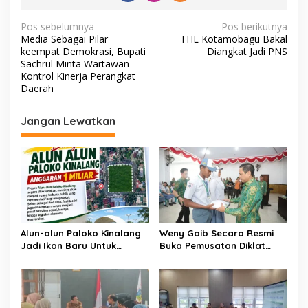
N
Pos sebelumnya
Pos berikutnya
Media Sebagai Pilar
THL Kotamobagu Bakal
a
keempat Demokrasi, Bupati
Diangkat Jadi PNS
v
Sachrul Minta Wartawan
Kontrol Kinerja Perangkat
i
Daerah
g
Jangan Lewatkan
a
s
i
p
o
s
Alun-alun Paloko Kinalang
Weny Gaib Secara Resmi
Jadi Ikon Baru Untuk
Buka Pemusatan Diklat
Aktivitas Masyarakat
Calon Paskibraka
Kotamobagu
Kotamobagu