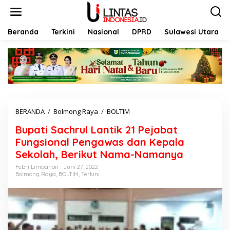
L
e
w
a
Beranda
Terkini
Nasional
DPRD
Sulawesi Utara
t
i
k
e
k
o
n
t
BERANDA
/
Bolmong Raya
/
BOLTIM
B
e
u
n
Bupati Sachrul Lantik 21 Pejabat
p
a
Fungsional Pengawas dan Kepala
t
Sekolah, Berikut Nama-Namanya
i
S
Febri Limbanon
Juni 27, 2022
Bolmong Raya
,
BOLTIM
,
Terkini
a
c
h
r
u
l