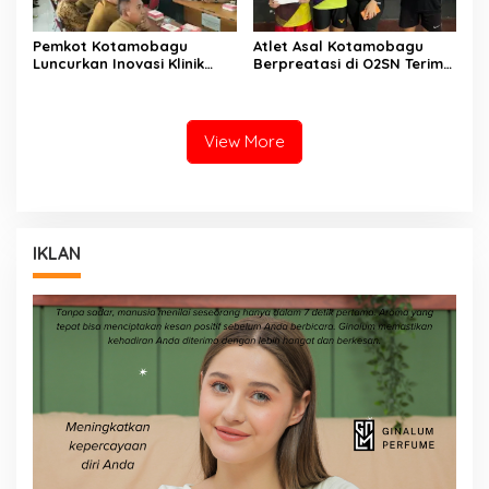
Pemkot Kotamobagu
Atlet Asal Kotamobagu
Luncurkan Inovasi Klinik
Berpreatasi di O2SN Terima
Motompia
Bantuan dari Ketua PBSI
View More
IKLAN