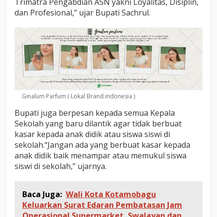
Trimatra Pengabdian ASN yakni Loyalitas, Disiplin,
P
e
dan Profesional,” ujar Bupati Sachrul.
n
g
a
w
a
s
d
a
n
Ginalum Parfum ( Lokal Brand indonesia )
K
e
Bupati juga berpesan kepada semua Kepala
p
Sekolah yang baru dilantik agar tidak berbuat
a
l
kasar kepada anak didik atau siswa siswi di
a
sekolah.“Jangan ada yang berbuat kasar kepada
S
anak didik baik menampar atau memukul siswa
e
siswi di sekolah,” ujarnya.
k
o
l
Baca Juga:
Wali Kota Kotamobagu
a
h
Keluarkan Surat Edaran Pembatasan Jam
,
Operasional Supermarket, Swalayan dan