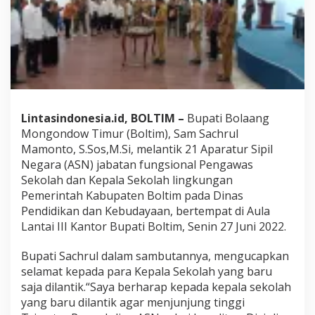
L
a
n
t
i
k
2
1
P
e
Lintasindonesia.id, BOLTIM –
Bupati Bolaang
j
Mongondow Timur (Boltim), Sam Sachrul
a
Mamonto, S.Sos,M.Si, melantik 21 Aparatur Sipil
b
Negara (ASN) jabatan fungsional Pengawas
a
Sekolah dan Kepala Sekolah lingkungan
t
F
Pemerintah Kabupaten Boltim pada Dinas
u
Pendidikan dan Kebudayaan, bertempat di Aula
n
Lantai III Kantor Bupati Boltim, Senin 27 Juni 2022.
g
s
Bupati Sachrul dalam sambutannya, mengucapkan
i
o
selamat kepada para Kepala Sekolah yang baru
n
saja dilantik.“Saya berharap kepada kepala sekolah
a
yang baru dilantik agar menjunjung tinggi
l