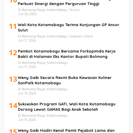
Perkuat Sinergi dengan Perguruan Tinggi
Di Bolmong Raya, Kotamobagu, Terkini
Juli 20, 2026
11
Wali Kota Kotamobagu Terima Kunjungan GP Ansor
Sulut
Di Bolmong Raya, Kotamobagu, Sulawesi Utara
Juli 17, 2026
12
Pemkot Kotamobagu Bersama Forkopimda Kerja
Bakti di Halaman Eks Kantor Bupati Bolmong
Di Bolmong Raya, Kotamobagu
Juli 17, 2026
13
Weny Gaib Secara Resmi Buka Kawasan Kuliner
SanPalk Kotamobagu
Di Bolmong Raya, Kotamobagu
Juli 16, 2026
14
Sukseskan Program GATI, Wali Kota Kotamobagu
Dorong Lewat GAMAS Bagi Anak Sekolah
Di Bolmong Raya, Kotamobagu
Juli 13, 2026
15
Weny Gaib Hadiri Kenal Pamit Pejabat Lama dan