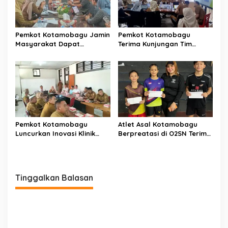
Pemkot Kotamobagu Jamin
Pemkot Kotamobagu
Masyarakat Dapat
Terima Kunjungan Tim
Layanan Kesehatan Gratis
Kemenpan RB
Pemkot Kotamobagu
Atlet Asal Kotamobagu
Luncurkan Inovasi Klinik
Berpreatasi di O2SN Terima
Motompia
Bantuan dari Ketua PBSI
Tinggalkan Balasan