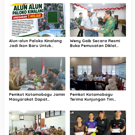
Alun-alun Paloko Kinalang
Weny Gaib Secara Resmi
Jadi Ikon Baru Untuk
Buka Pemusatan Diklat
Aktivitas Masyarakat
Calon Paskibraka
Kotamobagu
Kotamobagu
Pemkot Kotamobagu Jamin
Pemkot Kotamobagu
Masyarakat Dapat
Terima Kunjungan Tim
Layanan Kesehatan Gratis
Kemenpan RB