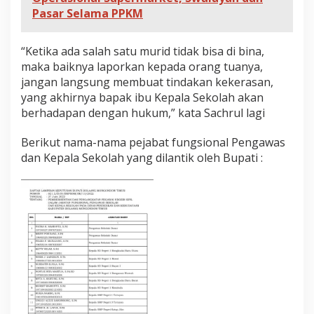
B
Pasar Selama PPKM
e
r
i
“Ketika ada salah satu murid tidak bisa di bina,
k
maka baiknya laporkan kepada orang tuanya,
u
t
jangan langsung membuat tindakan kekerasan,
N
yang akhirnya bapak ibu Kepala Sekolah akan
a
berhadapan dengan hukum,” kata Sachrul lagi
m
a
Berikut nama-nama pejabat fungsional Pengawas
-
N
dan Kepala Sekolah yang dilantik oleh Bupati :
a
m
a
n
y
a