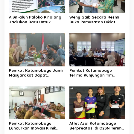
Alun-alun Paloko Kinalang
Weny Gaib Secara Resmi
Jadi Ikon Baru Untuk
Buka Pemusatan Diklat
Aktivitas Masyarakat
Calon Paskibraka
Kotamobagu
Kotamobagu
Pemkot Kotamobagu Jamin
Pemkot Kotamobagu
Masyarakat Dapat
Terima Kunjungan Tim
Layanan Kesehatan Gratis
Kemenpan RB
Pemkot Kotamobagu
Atlet Asal Kotamobagu
Luncurkan Inovasi Klinik
Berpreatasi di O2SN Terima
Motompia
Bantuan dari Ketua PBSI