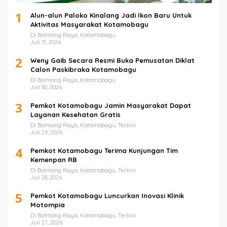
1
Alun-alun Paloko Kinalang Jadi Ikon Baru Untuk
Aktivitas Masyarakat Kotamobagu
Di Bolmong Raya, Kotamobagu
Juli 31, 2026
2
Weny Gaib Secara Resmi Buka Pemusatan Diklat
Calon Paskibraka Kotamobagu
Di Bolmong Raya, Kotamobagu
Juli 30, 2026
3
Pemkot Kotamobagu Jamin Masyarakat Dapat
Layanan Kesehatan Gratis
Di Bolmong Raya, Kotamobagu, Terkini
Juli 29, 2026
4
Pemkot Kotamobagu Terima Kunjungan Tim
Kemenpan RB
Di Bolmong Raya, Kotamobagu, Terkini
Juli 28, 2026
5
Pemkot Kotamobagu Luncurkan Inovasi Klinik
Motompia
Di Bolmong Raya, Kotamobagu, Terkini
Juli 27, 2026