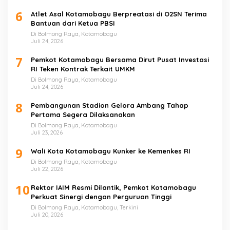
6
Atlet Asal Kotamobagu Berpreatasi di O2SN Terima
Bantuan dari Ketua PBSI
Di Bolmong Raya, Kotamobagu
Juli 24, 2026
7
Pemkot Kotamobagu Bersama Dirut Pusat Investasi
RI Teken Kontrak Terkait UMKM
Di Bolmong Raya, Kotamobagu
Juli 24, 2026
8
Pembangunan Stadion Gelora Ambang Tahap
Pertama Segera Dilaksanakan
Di Bolmong Raya, Kotamobagu
Juli 23, 2026
9
Wali Kota Kotamobagu Kunker ke Kemenkes RI
Di Bolmong Raya, Kotamobagu
Juli 22, 2026
10
Rektor IAIM Resmi Dilantik, Pemkot Kotamobagu
Perkuat Sinergi dengan Perguruan Tinggi
Di Bolmong Raya, Kotamobagu, Terkini
Juli 20, 2026