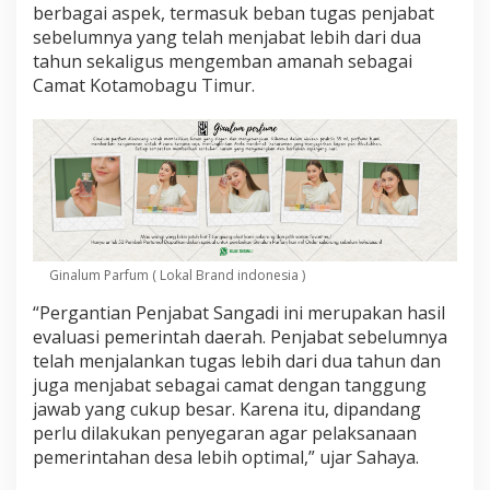
v
berbagai aspek, termasuk beban tugas penjabat
a
sebelumnya yang telah menjabat lebih dari dua
l
tahun sekaligus mengemban amanah sebagai
u
Camat Kotamobagu Timur.
a
s
i
P
e
m
k
o
t
K
Ginalum Parfum ( Lokal Brand indonesia )
o
t
“Pergantian Penjabat Sangadi ini merupakan hasil
a
evaluasi pemerintah daerah. Penjabat sebelumnya
m
telah menjalankan tugas lebih dari dua tahun dan
o
b
juga menjabat sebagai camat dengan tanggung
a
jawab yang cukup besar. Karena itu, dipandang
g
perlu dilakukan penyegaran agar pelaksanaan
u
pemerintahan desa lebih optimal,” ujar Sahaya.