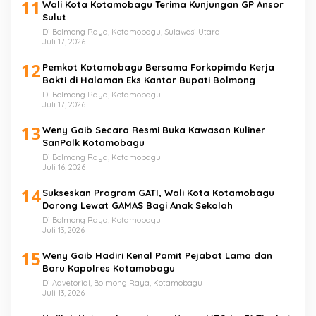
11
Wali Kota Kotamobagu Terima Kunjungan GP Ansor
Sulut
Di Bolmong Raya, Kotamobagu, Sulawesi Utara
Juli 17, 2026
12
Pemkot Kotamobagu Bersama Forkopimda Kerja
Bakti di Halaman Eks Kantor Bupati Bolmong
Di Bolmong Raya, Kotamobagu
Juli 17, 2026
13
Weny Gaib Secara Resmi Buka Kawasan Kuliner
SanPalk Kotamobagu
Di Bolmong Raya, Kotamobagu
Juli 16, 2026
14
Sukseskan Program GATI, Wali Kota Kotamobagu
Dorong Lewat GAMAS Bagi Anak Sekolah
Di Bolmong Raya, Kotamobagu
Juli 13, 2026
15
Weny Gaib Hadiri Kenal Pamit Pejabat Lama dan
Baru Kapolres Kotamobagu
Di Advetorial, Bolmong Raya, Kotamobagu
Juli 13, 2026