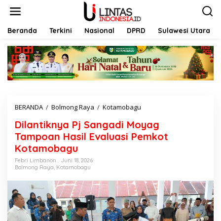
L
e
w
a
Beranda
Terkini
Nasional
DPRD
Sulawesi Utara
t
i
k
e
k
o
n
t
BERANDA
/
Bolmong Raya
/
Kotamobagu
D
e
i
n
Dilantiknya Pj Sangadi Moyag
l
a
Tampoan Hasil Evaluasi Pemkot
n
Kotamobagu
t
i
Febri Limbanon
Juni 18, 2026
Bolmong Raya
,
Kotamobagu
k
n
y
a
P
j