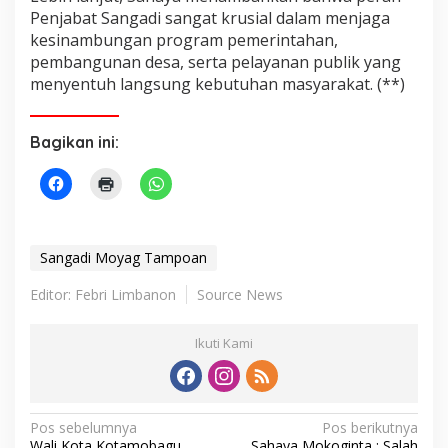
Penjabat Sangadi sangat krusial dalam menjaga
kesinambungan program pemerintahan,
pembangunan desa, serta pelayanan publik yang
menyentuh langsung kebutuhan masyarakat. (**)
Bagikan ini:
Sangadi Moyag Tampoan
Editor: Febri Limbanon
Source News
Ikuti Kami
N
Pos sebelumnya
Pos berikutnya
Wali Kota Kotamobagu
Sahaya Mokoginta : Salah