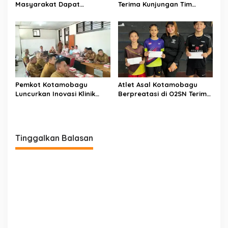
Masyarakat Dapat
Terima Kunjungan Tim
Layanan Kesehatan Gratis
Kemenpan RB
Pemkot Kotamobagu
Atlet Asal Kotamobagu
Luncurkan Inovasi Klinik
Berpreatasi di O2SN Terima
Motompia
Bantuan dari Ketua PBSI
Tinggalkan Balasan