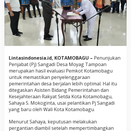
S
a
n
g
a
d
i
M
o
y
a
Lintasindonesia.id, KOTAMOBAGU –
Penunjukan
g
Penjabat (Pj) Sangadi Desa Moyag Tampoan
T
a
merupakan hasil evaluasi Pemkot Kotamobagu
m
untuk memastikan penyelenggaraan
p
pemerintahan desa berjalan lebih optimal. Hal itu
o
ditegaskan Asisten Bidang Pemerintahan dan
a
n
Kesejahteraan Rakyat Setda Kota Kotamobagu,
H
Sahaya S. Mokoginta, usai pelantikan Pj Sangadi
a
yang baru oleh Wali Kota Kotamobagu.
s
i
Menurut Sahaya, keputusan melakukan
l
E
pergantian diambil setelah mempertimbangkan