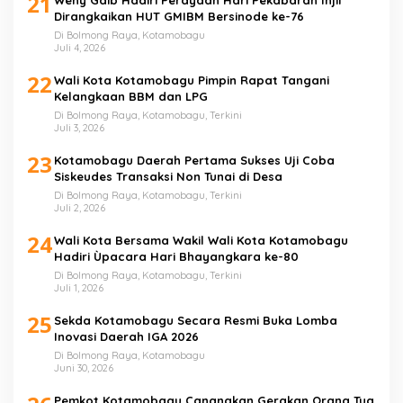
21
Dirangkaikan HUT GMIBM Bersinode ke-76
Di Bolmong Raya, Kotamobagu
Juli 4, 2026
22
Wali Kota Kotamobagu Pimpin Rapat Tangani
Kelangkaan BBM dan LPG
Di Bolmong Raya, Kotamobagu, Terkini
Juli 3, 2026
23
Kotamobagu Daerah Pertama Sukses Uji Coba
Siskeudes Transaksi Non Tunai di Desa
Di Bolmong Raya, Kotamobagu, Terkini
Juli 2, 2026
24
Wali Kota Bersama Wakil Wali Kota Kotamobagu
Hadiri Ùpacara Hari Bhayangkara ke-80
Di Bolmong Raya, Kotamobagu, Terkini
Juli 1, 2026
25
Sekda Kotamobagu Secara Resmi Buka Lomba
Inovasi Daerah IGA 2026
Di Bolmong Raya, Kotamobagu
Juni 30, 2026
Pemkot Kotamobagu Canangkan Gerakan Orang Tua