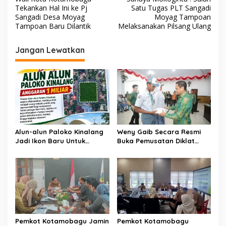
a
Tekankan Hal Ini ke Pj
Satu Tugas PLT Sangadi
v
Sangadi Desa Moyag
Moyag Tampoan
Tampoan Baru Dilantik
Melaksanakan Pilsang Ulang
i
g
Jangan Lewatkan
a
s
i
p
o
s
Alun-alun Paloko Kinalang
Weny Gaib Secara Resmi
Jadi Ikon Baru Untuk
Buka Pemusatan Diklat
Aktivitas Masyarakat
Calon Paskibraka
Kotamobagu
Kotamobagu
Pemkot Kotamobagu Jamin
Pemkot Kotamobagu