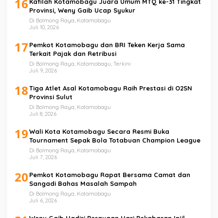
16
Kafilah Kotamobagu Juara Umum MTQ ke-31 Tingkat
Provinsi, Weny Gaib Ucap Syukur
Di Bolmong Raya, Kotamobagu
Juli 10, 2026
17
Pemkot Kotamobagu dan BRI Teken Kerja Sama
Terkait Pajak dan Retribusi
Di Bolmong Raya, Kotamobagu, Terkini
Juli 9, 2026
18
Tiga Atlet Asal Kotamobagu Raih Prestasi di O2SN
Provinsi Sulut
Di Bolmong Raya, Kotamobagu
Juli 8, 2026
19
Wali Kota Kotamobagu Secara Resmi Buka
Tournament Sepak Bola Totabuan Champion League
Di Bolmong Raya, Kotamobagu
Juli 7, 2026
20
Pemkot Kotamobagu Rapat Bersama Camat dan
Sangadi Bahas Masalah Sampah
Di Bolmong Raya, Kotamobagu
Juli 6, 2026
Weny Gaib Hadiri Perayaan Hari Pekabaran Injil