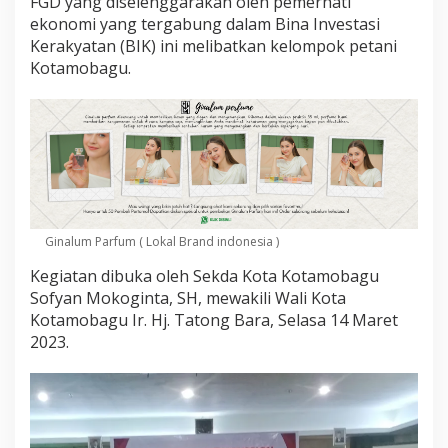
FGD yang diselenggarakan oleh pemerhati
n
ekonomi yang tergabung dalam Bina Investasi
d
a
Kerakyatan (BIK) ini melibatkan kelompok petani
n
Kotamobagu.
P
e
n
g
u
a
t
a
n
E
Ginalum Parfum ( Lokal Brand indonesia )
k
Kegiatan dibuka oleh Sekda Kota Kotamobagu
o
n
Sofyan Mokoginta, SH, mewakili Wali Kota
o
Kotamobagu Ir. Hj. Tatong Bara, Selasa 14 Maret
m
2023.
i
P
e
r
t
a