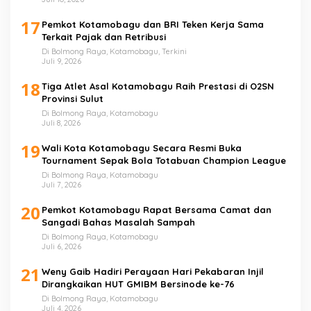
17
Pemkot Kotamobagu dan BRI Teken Kerja Sama
Terkait Pajak dan Retribusi
Di Bolmong Raya, Kotamobagu, Terkini
Juli 9, 2026
18
Tiga Atlet Asal Kotamobagu Raih Prestasi di O2SN
Provinsi Sulut
Di Bolmong Raya, Kotamobagu
Juli 8, 2026
19
Wali Kota Kotamobagu Secara Resmi Buka
Tournament Sepak Bola Totabuan Champion League
Di Bolmong Raya, Kotamobagu
Juli 7, 2026
20
Pemkot Kotamobagu Rapat Bersama Camat dan
Sangadi Bahas Masalah Sampah
Di Bolmong Raya, Kotamobagu
Juli 6, 2026
21
Weny Gaib Hadiri Perayaan Hari Pekabaran Injil
Dirangkaikan HUT GMIBM Bersinode ke-76
Di Bolmong Raya, Kotamobagu
Juli 4, 2026