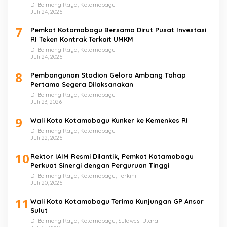
Di Bolmong Raya, Kotamobagu
Juli 24, 2026
7
Pemkot Kotamobagu Bersama Dirut Pusat Investasi
RI Teken Kontrak Terkait UMKM
Di Bolmong Raya, Kotamobagu
Juli 24, 2026
8
Pembangunan Stadion Gelora Ambang Tahap
Pertama Segera Dilaksanakan
Di Bolmong Raya, Kotamobagu
Juli 23, 2026
9
Wali Kota Kotamobagu Kunker ke Kemenkes RI
Di Bolmong Raya, Kotamobagu
Juli 22, 2026
10
Rektor IAIM Resmi Dilantik, Pemkot Kotamobagu
Perkuat Sinergi dengan Perguruan Tinggi
Di Bolmong Raya, Kotamobagu, Terkini
Juli 20, 2026
11
Wali Kota Kotamobagu Terima Kunjungan GP Ansor
Sulut
Di Bolmong Raya, Kotamobagu, Sulawesi Utara