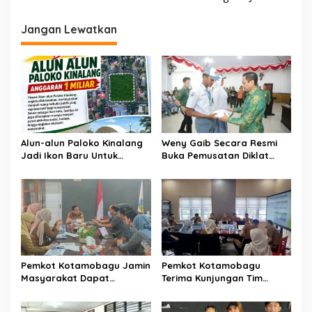
g
Jangan Lewatkan
a
s
i
p
o
s
Alun-alun Paloko Kinalang
Weny Gaib Secara Resmi
Jadi Ikon Baru Untuk
Buka Pemusatan Diklat
Aktivitas Masyarakat
Calon Paskibraka
Kotamobagu
Kotamobagu
Pemkot Kotamobagu Jamin
Pemkot Kotamobagu
Masyarakat Dapat
Terima Kunjungan Tim
Layanan Kesehatan Gratis
Kemenpan RB