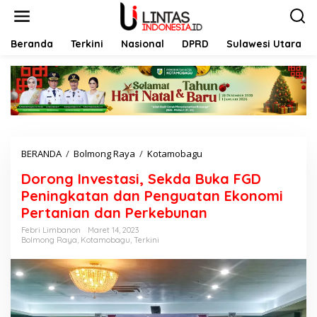
L
e
w
a
Beranda
Terkini
Nasional
DPRD
Sulawesi Utara
t
i
k
e
k
o
n
t
BERANDA
/
Bolmong Raya
/
Kotamobagu
D
e
o
n
Dorong Investasi, Sekda Buka FGD
r
o
Peningkatan dan Penguatan Ekonomi
n
Pertanian dan Perkebunan
g
I
Febri Limbanon
Maret 14, 2023
Bolmong Raya
,
Kotamobagu
,
Terkini
n
v
e
s
t
a