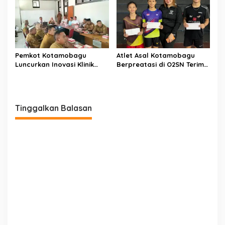
Pemkot Kotamobagu
Atlet Asal Kotamobagu
Luncurkan Inovasi Klinik
Berpreatasi di O2SN Terima
Motompia
Bantuan dari Ketua PBSI
Tinggalkan Balasan