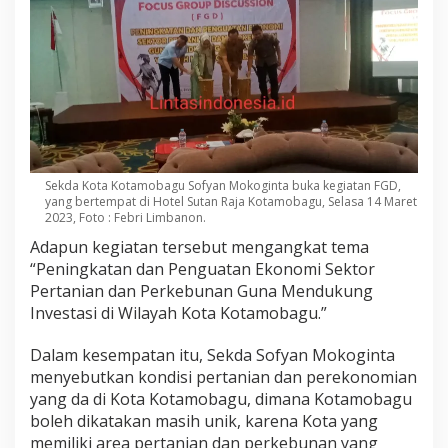
n
i
a
n
d
a
n
P
e
r
Sekda Kota Kotamobagu Sofyan Mokoginta buka kegiatan FGD,
k
yang bertempat di Hotel Sutan Raja Kotamobagu, Selasa 14 Maret
e
2023, Foto : Febri Limbanon.
b
u
Adapun kegiatan tersebut mengangkat tema
n
“Peningkatan dan Penguatan Ekonomi Sektor
a
Pertanian dan Perkebunan Guna Mendukung
n
Investasi di Wilayah Kota Kotamobagu.”
Dalam kesempatan itu, Sekda Sofyan Mokoginta
menyebutkan kondisi pertanian dan perekonomian
yang da di Kota Kotamobagu, dimana Kotamobagu
boleh dikatakan masih unik, karena Kota yang
memiliki area pertanian dan perkebunan yang