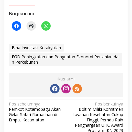
Bagikan ini:
Bina Investasi Kerakyatan
FGD Peningkatan dan Penguatan Ekonomi Pertanian da
n Perkebunan
Ikuti Kami
N
Pos sebelumnya
Pos berikutnya
Pemkot Kotamobagu Akan
Boltim Miliki Komitmen
a
Gelar Safari Ramadhan di
Layanan Kesehatan Cukup
v
Empat Kecamatan
Tinggi, Pemda Raih
Penghargaan UHC Award
i
Program JKN 2023