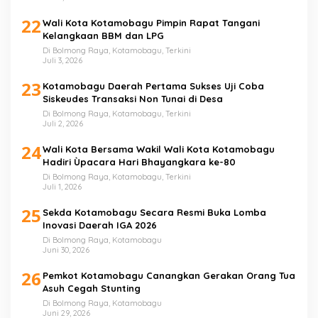
22
Wali Kota Kotamobagu Pimpin Rapat Tangani
Kelangkaan BBM dan LPG
Di Bolmong Raya, Kotamobagu, Terkini
Juli 3, 2026
23
Kotamobagu Daerah Pertama Sukses Uji Coba
Siskeudes Transaksi Non Tunai di Desa
Di Bolmong Raya, Kotamobagu, Terkini
Juli 2, 2026
24
Wali Kota Bersama Wakil Wali Kota Kotamobagu
Hadiri Ùpacara Hari Bhayangkara ke-80
Di Bolmong Raya, Kotamobagu, Terkini
Juli 1, 2026
25
Sekda Kotamobagu Secara Resmi Buka Lomba
Inovasi Daerah IGA 2026
Di Bolmong Raya, Kotamobagu
Juni 30, 2026
26
Pemkot Kotamobagu Canangkan Gerakan Orang Tua
Asuh Cegah Stunting
Di Bolmong Raya, Kotamobagu
Juni 29, 2026