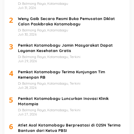
Di Bolmong Raya, Kotamobagu
Juli 31, 2026
2
Weny Gaib Secara Resmi Buka Pemusatan Diklat
Calon Paskibraka Kotamobagu
Di Bolmong Raya, Kotamobagu
Juli 30, 2026
3
Pemkot Kotamobagu Jamin Masyarakat Dapat
Layanan Kesehatan Gratis
Di Bolmong Raya, Kotamobagu, Terkini
Juli 29, 2026
4
Pemkot Kotamobagu Terima Kunjungan Tim
Kemenpan RB
Di Bolmong Raya, Kotamobagu, Terkini
Juli 28, 2026
5
Pemkot Kotamobagu Luncurkan Inovasi Klinik
Motompia
Di Bolmong Raya, Kotamobagu, Terkini
Juli 27, 2026
6
Atlet Asal Kotamobagu Berpreatasi di O2SN Terima
Bantuan dari Ketua PBSI