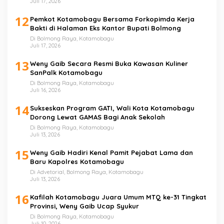
Juli 17, 2026
12
Pemkot Kotamobagu Bersama Forkopimda Kerja
Bakti di Halaman Eks Kantor Bupati Bolmong
Di Bolmong Raya, Kotamobagu
Juli 17, 2026
13
Weny Gaib Secara Resmi Buka Kawasan Kuliner
SanPalk Kotamobagu
Di Bolmong Raya, Kotamobagu
Juli 16, 2026
14
Sukseskan Program GATI, Wali Kota Kotamobagu
Dorong Lewat GAMAS Bagi Anak Sekolah
Di Bolmong Raya, Kotamobagu
Juli 13, 2026
15
Weny Gaib Hadiri Kenal Pamit Pejabat Lama dan
Baru Kapolres Kotamobagu
Di Advetorial, Bolmong Raya, Kotamobagu
Juli 13, 2026
16
Kafilah Kotamobagu Juara Umum MTQ ke-31 Tingkat
Provinsi, Weny Gaib Ucap Syukur
Di Bolmong Raya, Kotamobagu
Juli 10, 2026