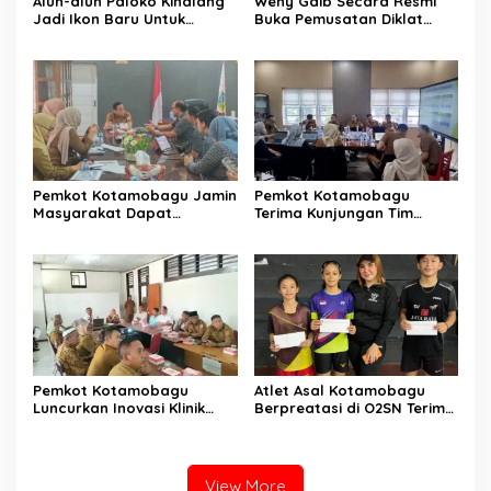
Alun-alun Paloko Kinalang
Weny Gaib Secara Resmi
Jadi Ikon Baru Untuk
Buka Pemusatan Diklat
Aktivitas Masyarakat
Calon Paskibraka
Kotamobagu
Kotamobagu
Pemkot Kotamobagu Jamin
Pemkot Kotamobagu
Masyarakat Dapat
Terima Kunjungan Tim
Layanan Kesehatan Gratis
Kemenpan RB
Pemkot Kotamobagu
Atlet Asal Kotamobagu
Luncurkan Inovasi Klinik
Berpreatasi di O2SN Terima
Motompia
Bantuan dari Ketua PBSI
View More