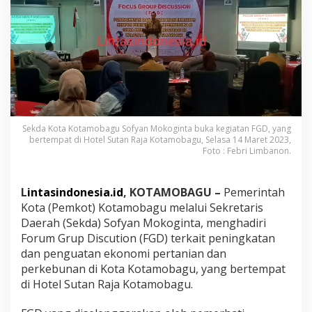
s
i
,
S
e
k
d
a
B
u
k
Sekda Kota Kotamobagu Sofyan Mokoginta buka kegiatan FGD, yang
a
bertempat di Hotel Sutan Raja Kotamobagu, Selasa 14 Maret 2023,
Foto : Febri Limbanon.
F
G
D
P
L
intasindonesia.id
, KOTAMOBAGU –
Pemerintah
e
Kota (Pemkot) Kotamobagu melalui Sekretaris
n
Daerah (Sekda) Sofyan Mokoginta, menghadiri
i
Forum Grup Discution (FGD) terkait peningkatan
n
dan penguatan ekonomi pertanian dan
g
k
perkebunan di Kota Kotamobagu, yang bertempat
a
di Hotel Sutan Raja Kotamobagu.
t
a