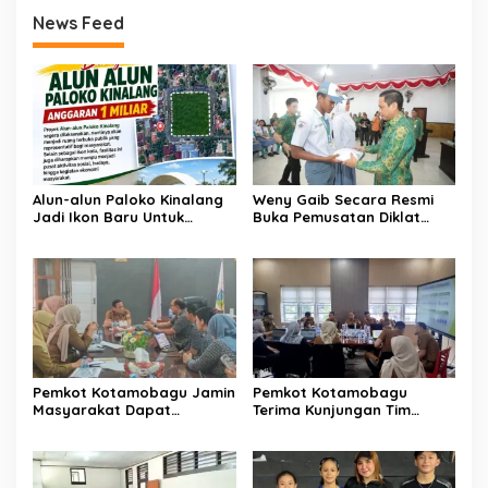
News Feed
Alun-alun Paloko Kinalang
Weny Gaib Secara Resmi
Jadi Ikon Baru Untuk
Buka Pemusatan Diklat
Aktivitas Masyarakat
Calon Paskibraka
Kotamobagu
Kotamobagu
Pemkot Kotamobagu Jamin
Pemkot Kotamobagu
Masyarakat Dapat
Terima Kunjungan Tim
Layanan Kesehatan Gratis
Kemenpan RB