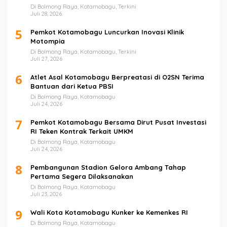
Di Bolmong Raya, Kotamobagu, Terkini
Juli 28, 2026
5
Pemkot Kotamobagu Luncurkan Inovasi Klinik
Motompia
Di Bolmong Raya, Kotamobagu, Terkini
Juli 27, 2026
6
Atlet Asal Kotamobagu Berpreatasi di O2SN Terima
Bantuan dari Ketua PBSI
Di Bolmong Raya, Kotamobagu
Juli 24, 2026
7
Pemkot Kotamobagu Bersama Dirut Pusat Investasi
RI Teken Kontrak Terkait UMKM
Di Bolmong Raya, Kotamobagu
Juli 24, 2026
8
Pembangunan Stadion Gelora Ambang Tahap
Pertama Segera Dilaksanakan
Di Bolmong Raya, Kotamobagu
Juli 23, 2026
9
Wali Kota Kotamobagu Kunker ke Kemenkes RI
Di Bolmong Raya, Kotamobagu