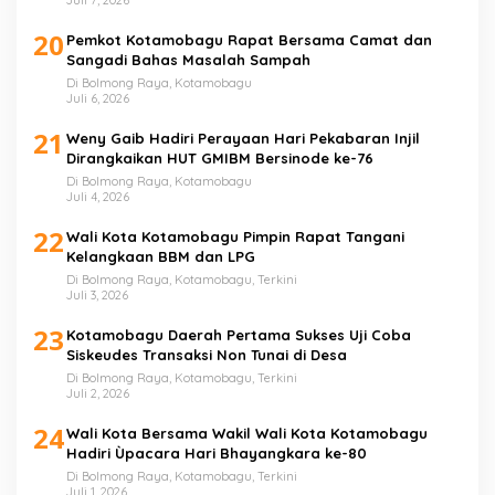
Juli 7, 2026
20
Pemkot Kotamobagu Rapat Bersama Camat dan
Sangadi Bahas Masalah Sampah
Di Bolmong Raya, Kotamobagu
Juli 6, 2026
21
Weny Gaib Hadiri Perayaan Hari Pekabaran Injil
Dirangkaikan HUT GMIBM Bersinode ke-76
Di Bolmong Raya, Kotamobagu
Juli 4, 2026
22
Wali Kota Kotamobagu Pimpin Rapat Tangani
Kelangkaan BBM dan LPG
Di Bolmong Raya, Kotamobagu, Terkini
Juli 3, 2026
23
Kotamobagu Daerah Pertama Sukses Uji Coba
Siskeudes Transaksi Non Tunai di Desa
Di Bolmong Raya, Kotamobagu, Terkini
Juli 2, 2026
24
Wali Kota Bersama Wakil Wali Kota Kotamobagu
Hadiri Ùpacara Hari Bhayangkara ke-80
Di Bolmong Raya, Kotamobagu, Terkini
Juli 1, 2026