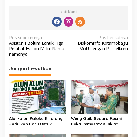
Ikuti Kami
N
Pos sebelumnya
Pos berikutnya
Asisten I Boltim Lantik Tiga
Diskominfo Kotamobagu
a
Pejabat Eselon IV, Ini Nama-
MoU dengan PT Telkom
v
namanya
i
Jangan Lewatkan
g
a
s
i
p
o
Alun-alun Paloko Kinalang
Weny Gaib Secara Resmi
s
Jadi Ikon Baru Untuk
Buka Pemusatan Diklat
Aktivitas Masyarakat
Calon Paskibraka
Kotamobagu
Kotamobagu