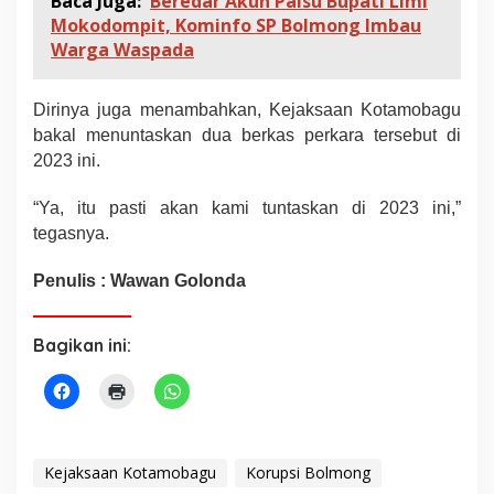
Baca Juga:
Beredar Akun Palsu Bupati Limi
i
Mokodompit, Kominfo SP Bolmong Imbau
Warga Waspada
Dirinya juga menambahkan, Kejaksaan Kotamobagu
bakal menuntaskan dua berkas perkara tersebut di
2023 ini.
“Ya, itu pasti akan kami tuntaskan di 2023 ini,”
tegasnya.
Penulis : Wawan Golonda
Bagikan ini:
Kejaksaan Kotamobagu
Korupsi Bolmong