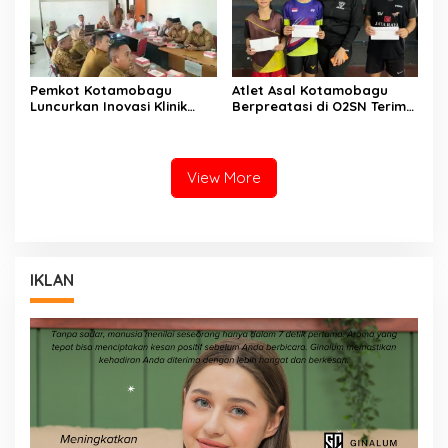
Pemkot Kotamobagu
Atlet Asal Kotamobagu
Luncurkan Inovasi Klinik
Berpreatasi di O2SN Terima
Motompia
Bantuan dari Ketua PBSI
View More
IKLAN