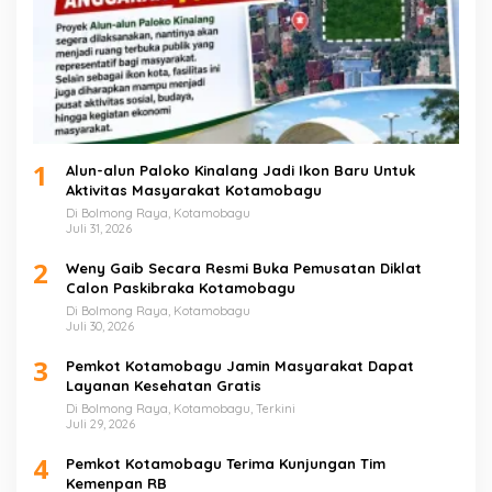
1
Alun-alun Paloko Kinalang Jadi Ikon Baru Untuk
Aktivitas Masyarakat Kotamobagu
Di Bolmong Raya, Kotamobagu
Juli 31, 2026
2
Weny Gaib Secara Resmi Buka Pemusatan Diklat
Calon Paskibraka Kotamobagu
Di Bolmong Raya, Kotamobagu
Juli 30, 2026
3
Pemkot Kotamobagu Jamin Masyarakat Dapat
Layanan Kesehatan Gratis
Di Bolmong Raya, Kotamobagu, Terkini
Juli 29, 2026
4
Pemkot Kotamobagu Terima Kunjungan Tim
Kemenpan RB