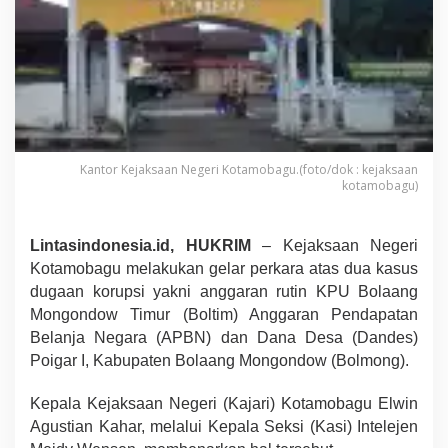
s
K
o
r
u
p
s
i
B
a
Kantor Kejaksaan Negeri Kotamobagu.(foto/dok : kejaksaan
k
kotamobagu)
a
l
D
Lintasindonesia.id, HUKRIM
– Kejaksaan Negeri
i
Kotamobagu melakukan gelar perkara atas dua kasus
t
u
dugaan korupsi yakni anggaran rutin KPU Bolaang
n
Mongondow Timur (Boltim) Anggaran Pendapatan
t
Belanja Negara (APBN) dan Dana Desa (Dandes)
a
Poigar I, Kabupaten Bolaang Mongondow (Bolmong).
s
k
a
Kepala Kejaksaan Negeri (Kajari) Kotamobagu Elwin
n
Agustian Kahar, melalui Kepala Seksi (Kasi) Intelejen
K