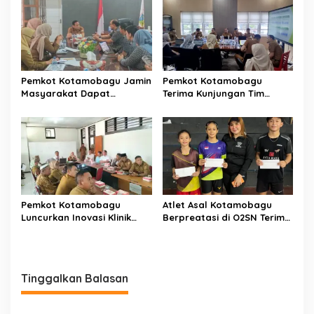
Pemkot Kotamobagu Jamin
Pemkot Kotamobagu
Masyarakat Dapat
Terima Kunjungan Tim
Layanan Kesehatan Gratis
Kemenpan RB
Pemkot Kotamobagu
Atlet Asal Kotamobagu
Luncurkan Inovasi Klinik
Berpreatasi di O2SN Terima
Motompia
Bantuan dari Ketua PBSI
Tinggalkan Balasan