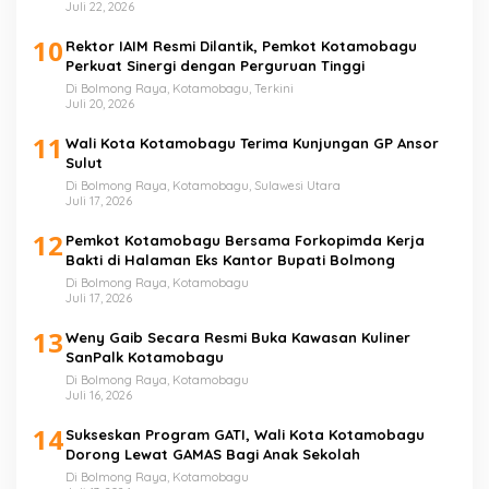
Juli 22, 2026
10
Rektor IAIM Resmi Dilantik, Pemkot Kotamobagu
Perkuat Sinergi dengan Perguruan Tinggi
Di Bolmong Raya, Kotamobagu, Terkini
Juli 20, 2026
11
Wali Kota Kotamobagu Terima Kunjungan GP Ansor
Sulut
Di Bolmong Raya, Kotamobagu, Sulawesi Utara
Juli 17, 2026
12
Pemkot Kotamobagu Bersama Forkopimda Kerja
Bakti di Halaman Eks Kantor Bupati Bolmong
Di Bolmong Raya, Kotamobagu
Juli 17, 2026
13
Weny Gaib Secara Resmi Buka Kawasan Kuliner
SanPalk Kotamobagu
Di Bolmong Raya, Kotamobagu
Juli 16, 2026
14
Sukseskan Program GATI, Wali Kota Kotamobagu
Dorong Lewat GAMAS Bagi Anak Sekolah
Di Bolmong Raya, Kotamobagu