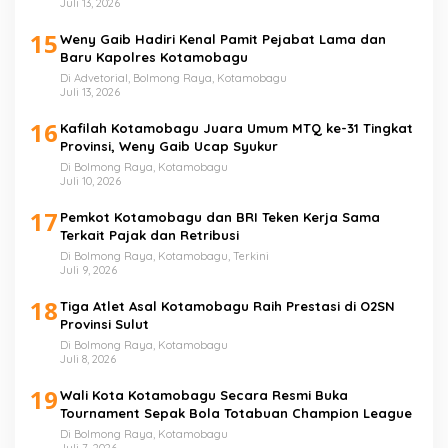
Juli 13, 2026
15
Weny Gaib Hadiri Kenal Pamit Pejabat Lama dan
Baru Kapolres Kotamobagu
Di Advetorial, Bolmong Raya, Kotamobagu
Juli 13, 2026
16
Kafilah Kotamobagu Juara Umum MTQ ke-31 Tingkat
Provinsi, Weny Gaib Ucap Syukur
Di Bolmong Raya, Kotamobagu
Juli 10, 2026
17
Pemkot Kotamobagu dan BRI Teken Kerja Sama
Terkait Pajak dan Retribusi
Di Bolmong Raya, Kotamobagu, Terkini
Juli 9, 2026
18
Tiga Atlet Asal Kotamobagu Raih Prestasi di O2SN
Provinsi Sulut
Di Bolmong Raya, Kotamobagu
Juli 8, 2026
19
Wali Kota Kotamobagu Secara Resmi Buka
Tournament Sepak Bola Totabuan Champion League
Di Bolmong Raya, Kotamobagu