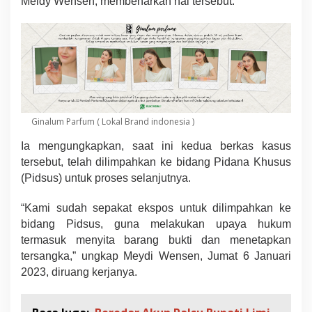
Meidy Wensen, membenarkan hal tersebut.
e
j
a
k
s
a
a
n
K
o
Ginalum Parfum ( Lokal Brand indonesia )
t
a
Ia mengungkapkan, saat ini kedua berkas kasus
m
tersebut, telah dilimpahkan ke bidang Pidana Khusus
o
(Pidsus) untuk proses selanjutnya.
b
a
g
“Kami sudah sepakat ekspos untuk dilimpahkan ke
u
bidang Pidsus, guna melakukan upaya hukum
T
termasuk menyita barang bukti dan menetapkan
a
h
tersangka,” ungkap Meydi Wensen, Jumat 6 Januari
u
2023, diruang kerjanya.
n
I
n