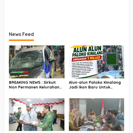
News Feed
BREAKING NEWS : Sirkuit
Alun-alun Paloko Kinalang
Non Permanen Kelurahan
Jadi Ikon Baru Untuk
Upai Makan Korban, Mobil
Aktivitas Masyarakat
Peserta Hilang Kendali
Kotamobagu
Tabrak Penonton