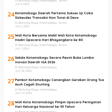
Di Bolmong Raya, Kotamobagu, Terkini
Juli 3, 2026
24
Kotamobagu Daerah Pertama Sukses Uji Coba
Siskeudes Transaksi Non Tunai di Desa
Di Bolmong Raya, Kotamobagu, Terkini
Juli 2, 2026
25
Wali Kota Bersama Wakil Wali Kota Kotamobagu
Hadiri Ùpacara Hari Bhayangkara ke-80
Di Bolmong Raya, Kotamobagu, Terkini
Juli 1, 2026
26
Sekda Kotamobagu Secara Resmi Buka Lomba
Inovasi Daerah IGA 2026
Di Bolmong Raya, Kotamobagu
Juni 30, 2026
27
Pemkot Kotamobagu Canangkan Gerakan Orang Tua
Asuh Cegah Stunting
Di Bolmong Raya, Kotamobagu
Juni 29, 2026
28
Wali Kota Kotamobagu Pimpin Upacara Peringatan
Hari Keluarga Nasional ke-33 Tahun
Di Bolmong Raya, Kotamobagu