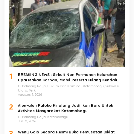
1
BREAKING NEWS : Sirkuit Non Permanen Kelurahan
Upai Makan Korban, Mobil Peserta Hilang Kendali
Tabrak Penonton
Di Bolmong Raya, Hukum Dan Kriminal, Kotamobagu, Sulawesi
Utara, Terkini
Agustus 9, 2026
2
Alun-alun Paloko Kinalang Jadi Ikon Baru Untuk
Aktivitas Masyarakat Kotamobagu
Di Bolmong Raya, Kotamobagu
Juli 31, 2026
3
Weny Gaib Secara Resmi Buka Pemusatan Diklat