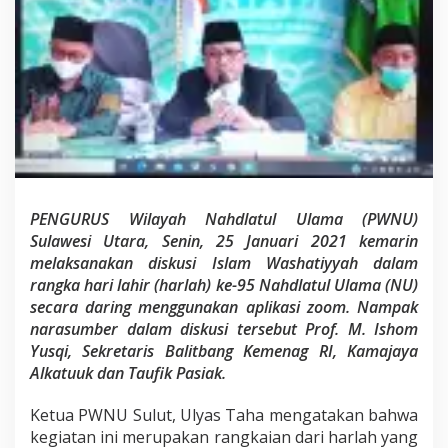
T
a
h
a
d
i
H
a
r
l
a
h
PENGURUS Wilayah Nahdlatul Ulama (PWNU)
N
U
Sulawesi Utara, Senin, 25 Januari 2021 kemarin
k
melaksanakan diskusi Islam Washatiyyah dalam
e
rangka hari lahir (harlah) ke-95 Nahdlatul Ulama (NU)
-
secara daring menggunakan aplikasi zoom. Nampak
9
5
narasumber dalam diskusi tersebut Prof. M. Ishom
Yusqi, Sekretaris Balitbang Kemenag RI, Kamajaya
Alkatuuk dan Taufik Pasiak.
Ketua PWNU Sulut, Ulyas Taha mengatakan bahwa
kegiatan ini merupakan rangkaian dari harlah yang