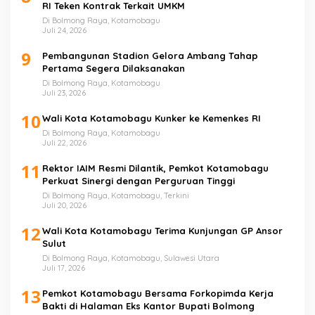
RI Teken Kontrak Terkait UMKM
Di Bolmong Raya, Kotamobagu
Juli 24, 2026
9
Pembangunan Stadion Gelora Ambang Tahap
Pertama Segera Dilaksanakan
Di Bolmong Raya, Kotamobagu
Juli 23, 2026
10
Wali Kota Kotamobagu Kunker ke Kemenkes RI
Di Bolmong Raya, Kotamobagu
Juli 22, 2026
11
Rektor IAIM Resmi Dilantik, Pemkot Kotamobagu
Perkuat Sinergi dengan Perguruan Tinggi
Di Bolmong Raya, Kotamobagu, Terkini
Juli 20, 2026
12
Wali Kota Kotamobagu Terima Kunjungan GP Ansor
Sulut
Di Bolmong Raya, Kotamobagu, Sulawesi Utara
Juli 17, 2026
13
Pemkot Kotamobagu Bersama Forkopimda Kerja
Bakti di Halaman Eks Kantor Bupati Bolmong