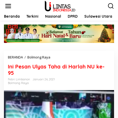
L
e
w
a
Beranda
Terkini
Nasional
DPRD
Sulawesi Utara
t
i
k
e
k
o
n
t
BERANDA
/
Bolmong Raya
I
e
n
n
Ini Pesan Ulyas Taha di Harlah NU ke-
i
P
95
e
Febri Limbanon
Januari 26, 2021
s
Bolmong Raya
a
n
U
l
y
a
s