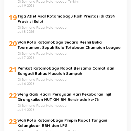
Di Bolmong Raya, Kotamobagu, Terkini
Juli 9, 2026
19
Tiga Atlet Asal Kotamobagu Raih Prestasi di O2SN
Provinsi Sulut
Di Bolmong Raya, Kotamobagu
Juli 8, 2026
20
Wali Kota Kotamobagu Secara Resmi Buka
Tournament Sepak Bola Totabuan Champion League
Di Bolmong Raya, Kotamobagu
Juli 7, 2026
21
Pemkot Kotamobagu Rapat Bersama Camat dan
Sangadi Bahas Masalah Sampah
Di Bolmong Raya, Kotamobagu
Juli 6, 2026
22
Weny Gaib Hadiri Perayaan Hari Pekabaran Injil
Dirangkaikan HUT GMIBM Bersinode ke-76
Di Bolmong Raya, Kotamobagu
Juli 4, 2026
23
Wali Kota Kotamobagu Pimpin Rapat Tangani
Kelangkaan BBM dan LPG