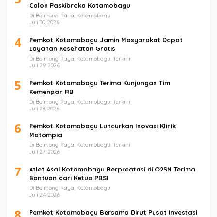
Calon Paskibraka Kotamobagu
Di Bolmong Raya, Kotamobagu
Juli 30, 2026
4
Pemkot Kotamobagu Jamin Masyarakat Dapat
Layanan Kesehatan Gratis
Di Bolmong Raya, Kotamobagu, Terkini
Juli 29, 2026
5
Pemkot Kotamobagu Terima Kunjungan Tim
Kemenpan RB
Di Bolmong Raya, Kotamobagu, Terkini
Juli 28, 2026
6
Pemkot Kotamobagu Luncurkan Inovasi Klinik
Motompia
Di Bolmong Raya, Kotamobagu, Terkini
Juli 27, 2026
7
Atlet Asal Kotamobagu Berpreatasi di O2SN Terima
Bantuan dari Ketua PBSI
Di Bolmong Raya, Kotamobagu
Juli 24, 2026
8
Pemkot Kotamobagu Bersama Dirut Pusat Investasi