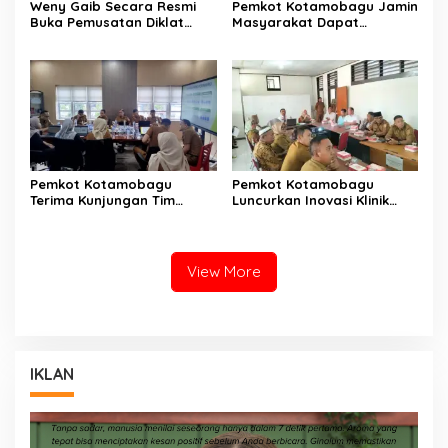
Weny Gaib Secara Resmi
Pemkot Kotamobagu Jamin
Buka Pemusatan Diklat
Masyarakat Dapat
Calon Paskibraka
Layanan Kesehatan Gratis
Kotamobagu
Pemkot Kotamobagu
Pemkot Kotamobagu
Terima Kunjungan Tim
Luncurkan Inovasi Klinik
Kemenpan RB
Motompia
View More
IKLAN