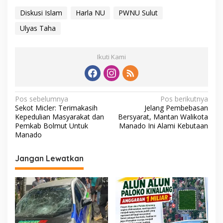
Diskusi Islam
Harla NU
PWNU Sulut
Ulyas Taha
Ikuti Kami
N
Pos sebelumnya
Pos berikutnya
Sekot Micler: Terimakasih
Jelang Pembebasan
a
Kepedulian Masyarakat dan
Bersyarat, Mantan Walikota
v
Pemkab Bolmut Untuk
Manado Ini Alami Kebutaan
Manado
i
g
Jangan Lewatkan
a
s
i
p