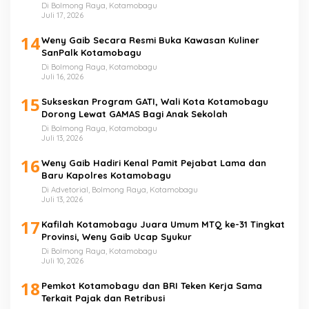
Di Bolmong Raya, Kotamobagu
Juli 17, 2026
14
Weny Gaib Secara Resmi Buka Kawasan Kuliner
SanPalk Kotamobagu
Di Bolmong Raya, Kotamobagu
Juli 16, 2026
15
Sukseskan Program GATI, Wali Kota Kotamobagu
Dorong Lewat GAMAS Bagi Anak Sekolah
Di Bolmong Raya, Kotamobagu
Juli 13, 2026
16
Weny Gaib Hadiri Kenal Pamit Pejabat Lama dan
Baru Kapolres Kotamobagu
Di Advetorial, Bolmong Raya, Kotamobagu
Juli 13, 2026
17
Kafilah Kotamobagu Juara Umum MTQ ke-31 Tingkat
Provinsi, Weny Gaib Ucap Syukur
Di Bolmong Raya, Kotamobagu
Juli 10, 2026
18
Pemkot Kotamobagu dan BRI Teken Kerja Sama
Terkait Pajak dan Retribusi