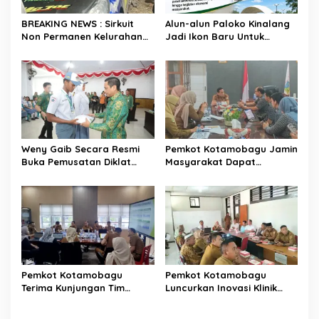
o
s
BREAKING NEWS : Sirkuit
Alun-alun Paloko Kinalang
Non Permanen Kelurahan
Jadi Ikon Baru Untuk
Upai Makan Korban, Mobil
Aktivitas Masyarakat
Peserta Hilang Kendali
Kotamobagu
Tabrak Penonton
Weny Gaib Secara Resmi
Pemkot Kotamobagu Jamin
Buka Pemusatan Diklat
Masyarakat Dapat
Calon Paskibraka
Layanan Kesehatan Gratis
Kotamobagu
Pemkot Kotamobagu
Pemkot Kotamobagu
Terima Kunjungan Tim
Luncurkan Inovasi Klinik
Kemenpan RB
Motompia