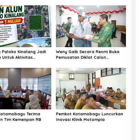
n Paloko Kinalang Jadi
Weny Gaib Secara Resmi Buka
 Untuk Aktivitas
Pemusatan Diklat Calon
kat Kotamobagu
Paskibraka Kotamobagu
Kotamobagu Terima
Pemkot Kotamobagu Luncurkan
an Tim Kemenpan RB
Inovasi Klinik Motompia