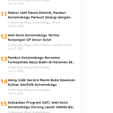
Juli 22, 2026
11
Rektor IAIM Resmi Dilantik, Pemkot
Kotamobagu Perkuat Sinergi dengan
Perguruan Tinggi
Di Bolmong Raya, Kotamobagu, Terkini
Juli 20, 2026
12
Wali Kota Kotamobagu Terima
Kunjungan GP Ansor Sulut
Di Bolmong Raya, Kotamobagu, Sulawesi Utara
Juli 17, 2026
13
Pemkot Kotamobagu Bersama
Forkopimda Kerja Bakti di Halaman Eks
Kantor Bupati Bolmong
Di Bolmong Raya, Kotamobagu
Juli 17, 2026
14
Weny Gaib Secara Resmi Buka Kawasan
Kuliner SanPalk Kotamobagu
Di Bolmong Raya, Kotamobagu
Juli 16, 2026
15
Sukseskan Program GATI, Wali Kota
Kotamobagu Dorong Lewat GAMAS Bagi
Anak Sekolah
Di Bolmong Raya, Kotamobagu