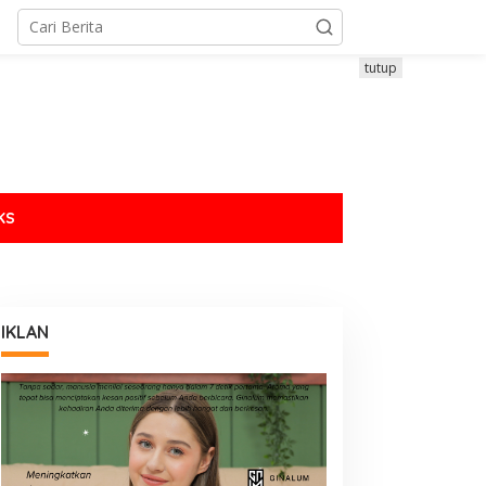
tutup
KS
IKLAN