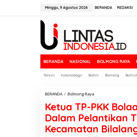
L
e
Minggu, 9 Agustus 2026
BERANDA
REDAKSI
w
a
t
i
k
e
k
o
n
BERANDA
NASIONAL
BOLMONG RAYA
t
e
n
Terkini
Kotamobagu
Boltim
Bolmong
Bolmut
BERANDA
/
Bolmong Raya
K
e
Ketua TP-PKK Bola
t
u
Dalam Pelantikan 
a
T
Kecamatan Bilalan
P
-