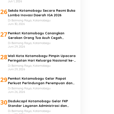
Juli 1, 2026
26
Sekda Kotamobagu Secara Resmi Buka
Lomba Inovasi Daerah IGA 2026
Di Bolmong Raya, Kotamobagu
Juni 30, 2026
27
Pemkot Kotamobagu Canangkan
Gerakan Orang Tua Asuh Cegah
Stunting
Di Bolmong Raya, Kotamobagu
Juni 29, 2026
28
Wali Kota Kotamobagu Pimpin Upacara
Peringatan Hari Keluarga Nasional ke-
33 Tahun
Di Bolmong Raya, Kotamobagu
Juni 29, 2026
29
Pemkot Kotamobagu Gelar Rapat
Perkuat Perlindungan Perempuan dan
Anak
Di Bolmong Raya, Kotamobagu
Juni 26, 2026
30
Disdukcapil Kotamobagu Gelar FKP
Standar Layanan Administrasi dan
Kependudukan
Di Bolmong Raya, Kotamobagu