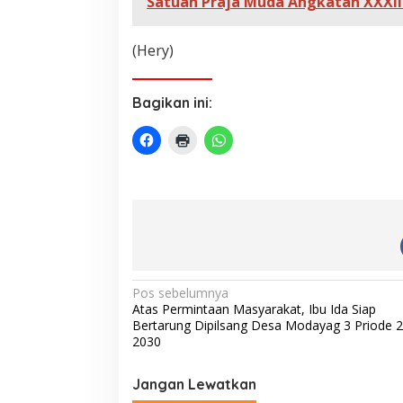
Satuan Praja Muda Angkatan XXXII
(Hery)
Bagikan ini:
N
Pos sebelumnya
Atas Permintaan Masyarakat, Ibu Ida Siap
a
Bertarung Dipilsang Desa Modayag 3 Priode 
v
2030
i
Jangan Lewatkan
g