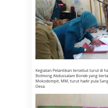
P
K
K
K
e
c
a
m
a
t
a
n
B
i
l
a
Kegiatan Pelantikan tersebut turut di 
l
Bolmong Abdussalam Bonde yang berlak
a
n
Mokodompit, MM, turut hadir pula San
g
Desa.