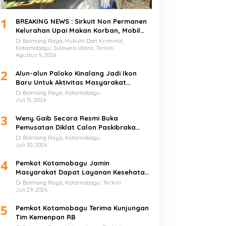
1
BREAKING NEWS : Sirkuit Non Permanen
Kelurahan Upai Makan Korban, Mobil
Peserta Hilang Kendali Tabrak
Di Bolmong Raya, Hukum Dan Kriminal,
Penonton
Kotamobagu, Sulawesi Utara, Terkini
Agustus 9, 2026
2
Alun-alun Paloko Kinalang Jadi Ikon
Baru Untuk Aktivitas Masyarakat
Kotamobagu
Di Bolmong Raya, Kotamobagu
Juli 31, 2026
3
Weny Gaib Secara Resmi Buka
Pemusatan Diklat Calon Paskibraka
Kotamobagu
Di Bolmong Raya, Kotamobagu
Juli 30, 2026
4
Pemkot Kotamobagu Jamin
Masyarakat Dapat Layanan Kesehatan
Gratis
Di Bolmong Raya, Kotamobagu, Terkini
Juli 29, 2026
5
Pemkot Kotamobagu Terima Kunjungan
Tim Kemenpan RB