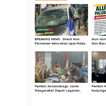
a
s
i
p
o
s
BREAKING NEWS : Sirkuit Non
Alun-alu
Permanen Kelurahan Upai Makan
Ikon Baru
Korban, Mobil Peserta Hilang
Masyara
Kendali Tabrak Penonton
Pemkot Kotamobagu Jamin
Pemkot 
Masyarakat Dapat Layanan
Kunjung
Kesehatan Gratis