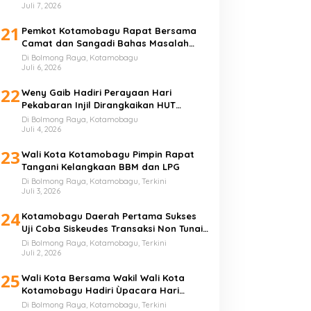
Juli 7, 2026
21
Pemkot Kotamobagu Rapat Bersama
Camat dan Sangadi Bahas Masalah
Sampah
Di Bolmong Raya, Kotamobagu
Juli 6, 2026
22
Weny Gaib Hadiri Perayaan Hari
Pekabaran Injil Dirangkaikan HUT
GMIBM Bersinode ke-76
Di Bolmong Raya, Kotamobagu
Juli 4, 2026
23
Wali Kota Kotamobagu Pimpin Rapat
Tangani Kelangkaan BBM dan LPG
Di Bolmong Raya, Kotamobagu, Terkini
Juli 3, 2026
24
Kotamobagu Daerah Pertama Sukses
Uji Coba Siskeudes Transaksi Non Tunai
di Desa
Di Bolmong Raya, Kotamobagu, Terkini
Juli 2, 2026
25
Wali Kota Bersama Wakil Wali Kota
Kotamobagu Hadiri Ùpacara Hari
Bhayangkara ke-80
Di Bolmong Raya, Kotamobagu, Terkini