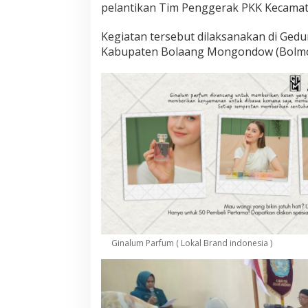
a
pelantikan Tim Penggerak PKK Kecamata
l
a
Kegiatan tersebut dilaksanakan di Gedu
m
Kabupaten Bolaang Mongondow (Bolmon
P
e
l
a
n
t
i
k
a
n
T
i
m
P
e
n
Ginalum Parfum ( Lokal Brand indonesia )
g
e
r
a
k