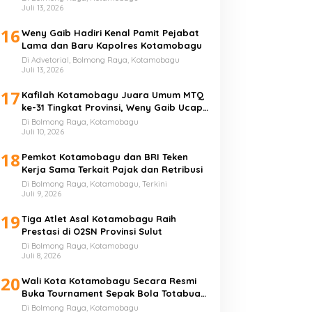
Juli 13, 2026
16
Weny Gaib Hadiri Kenal Pamit Pejabat
Lama dan Baru Kapolres Kotamobagu
Di Advetorial, Bolmong Raya, Kotamobagu
Juli 13, 2026
17
Kafilah Kotamobagu Juara Umum MTQ
ke-31 Tingkat Provinsi, Weny Gaib Ucap
Syukur
Di Bolmong Raya, Kotamobagu
Juli 10, 2026
18
Pemkot Kotamobagu dan BRI Teken
Kerja Sama Terkait Pajak dan Retribusi
Di Bolmong Raya, Kotamobagu, Terkini
Juli 9, 2026
19
Tiga Atlet Asal Kotamobagu Raih
Prestasi di O2SN Provinsi Sulut
Di Bolmong Raya, Kotamobagu
Juli 8, 2026
20
Wali Kota Kotamobagu Secara Resmi
Buka Tournament Sepak Bola Totabuan
Champion League
Di Bolmong Raya, Kotamobagu