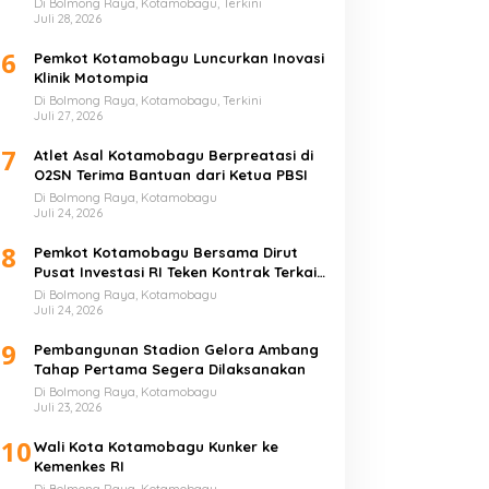
Di Bolmong Raya, Kotamobagu, Terkini
Juli 28, 2026
6
Pemkot Kotamobagu Luncurkan Inovasi
Klinik Motompia
Di Bolmong Raya, Kotamobagu, Terkini
Juli 27, 2026
7
Atlet Asal Kotamobagu Berpreatasi di
O2SN Terima Bantuan dari Ketua PBSI
Di Bolmong Raya, Kotamobagu
Juli 24, 2026
8
Pemkot Kotamobagu Bersama Dirut
Pusat Investasi RI Teken Kontrak Terkait
UMKM
Di Bolmong Raya, Kotamobagu
Juli 24, 2026
9
Pembangunan Stadion Gelora Ambang
Tahap Pertama Segera Dilaksanakan
Di Bolmong Raya, Kotamobagu
Juli 23, 2026
10
Wali Kota Kotamobagu Kunker ke
Kemenkes RI
Di Bolmong Raya, Kotamobagu