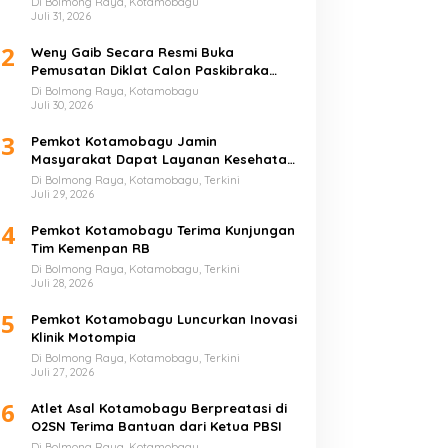
Di Bolmong Raya, Kotamobagu
Juli 31, 2026
2
Weny Gaib Secara Resmi Buka
Pemusatan Diklat Calon Paskibraka
Kotamobagu
Di Bolmong Raya, Kotamobagu
Juli 30, 2026
3
Pemkot Kotamobagu Jamin
Masyarakat Dapat Layanan Kesehatan
Gratis
Di Bolmong Raya, Kotamobagu, Terkini
Juli 29, 2026
4
Pemkot Kotamobagu Terima Kunjungan
Tim Kemenpan RB
Di Bolmong Raya, Kotamobagu, Terkini
Juli 28, 2026
5
Pemkot Kotamobagu Luncurkan Inovasi
Klinik Motompia
Di Bolmong Raya, Kotamobagu, Terkini
Juli 27, 2026
6
Atlet Asal Kotamobagu Berpreatasi di
O2SN Terima Bantuan dari Ketua PBSI
Di Bolmong Raya, Kotamobagu