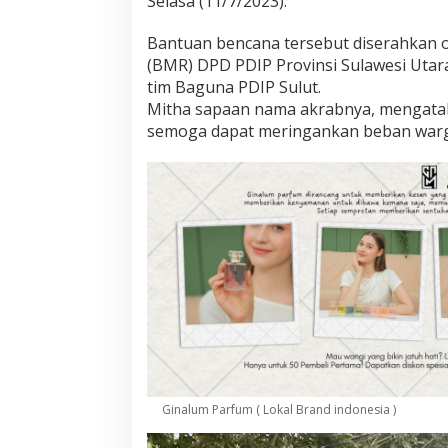
Selasa (11/7/2023).
t
b
Bantuan bencana tersebut diserahkan 
a
(BMR) DPD PDIP Provinsi Sulawesi Uta
n
tim Baguna PDIP Sulut.
t
u
Mitha sapaan nama akrabnya, mengatak
k
semoga dapat meringankan beban warga
o
r
b
a
n
b
a
n
j
i
r
d
i
B
o
Ginalum Parfum ( Lokal Brand indonesia )
l
t