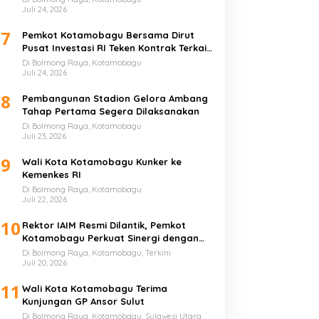
Juli 24, 2026
7
Pemkot Kotamobagu Bersama Dirut
Pusat Investasi RI Teken Kontrak Terkait
UMKM
Di Bolmong Raya, Kotamobagu
Juli 24, 2026
8
Pembangunan Stadion Gelora Ambang
Tahap Pertama Segera Dilaksanakan
Di Bolmong Raya, Kotamobagu
Juli 23, 2026
9
Wali Kota Kotamobagu Kunker ke
Kemenkes RI
Di Bolmong Raya, Kotamobagu
Juli 22, 2026
10
Rektor IAIM Resmi Dilantik, Pemkot
Kotamobagu Perkuat Sinergi dengan
Perguruan Tinggi
Di Bolmong Raya, Kotamobagu, Terkini
Juli 20, 2026
11
Wali Kota Kotamobagu Terima
Kunjungan GP Ansor Sulut
Di Bolmong Raya, Kotamobagu, Sulawesi Utara