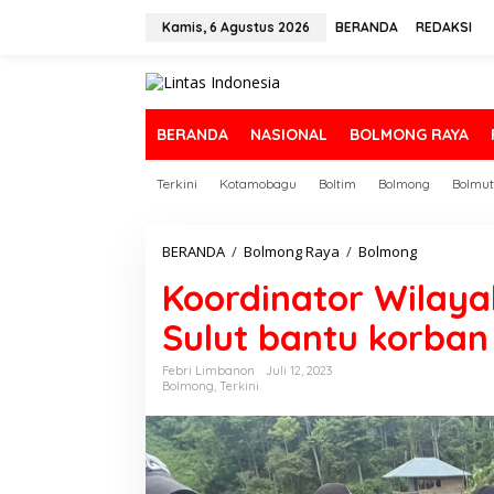
L
e
Kamis, 6 Agustus 2026
BERANDA
REDAKSI
w
a
t
i
k
BERANDA
NASIONAL
BOLMONG RAYA
e
k
Terkini
Kotamobagu
Boltim
Bolmong
Bolmut
o
n
t
e
BERANDA
/
Bolmong Raya
/
Bolmong
K
n
o
Koordinator Wilay
o
r
Sulut bantu korban 
d
i
n
Febri Limbanon
Juli 12, 2023
Bolmong
,
Terkini
a
t
o
r
W
i