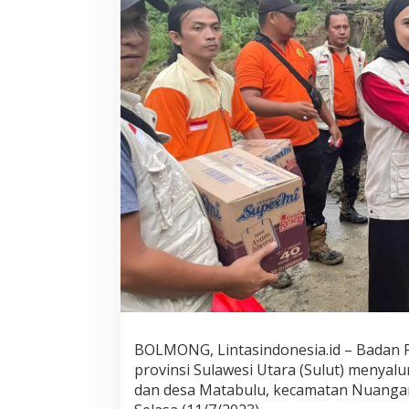
l
a
y
a
h
B
M
R
B
a
g
u
n
a
D
P
D
P
D
I
P
BOLMONG, Lintasindonesia.id – Badan
S
provinsi Sulawesi Utara (Sulut) menyal
u
dan desa Matabulu, kecamatan Nuanga
l
u