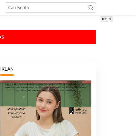
tutup
KS
IKLAN