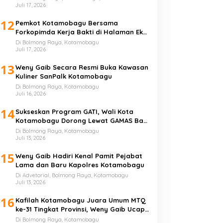
Juli 17, 2026
12
Pemkot Kotamobagu Bersama
Forkopimda Kerja Bakti di Halaman Eks
Kantor Bupati Bolmong
Di Bolmong Raya, Kotamobagu
Juli 17, 2026
13
Weny Gaib Secara Resmi Buka Kawasan
Kuliner SanPalk Kotamobagu
Di Bolmong Raya, Kotamobagu
Juli 16, 2026
14
Sukseskan Program GATI, Wali Kota
Kotamobagu Dorong Lewat GAMAS Bagi
Anak Sekolah
Di Bolmong Raya, Kotamobagu
Juli 13, 2026
15
Weny Gaib Hadiri Kenal Pamit Pejabat
Lama dan Baru Kapolres Kotamobagu
Di Advetorial, Bolmong Raya, Kotamobagu
Juli 13, 2026
16
Kafilah Kotamobagu Juara Umum MTQ
ke-31 Tingkat Provinsi, Weny Gaib Ucap
Syukur
Di Bolmong Raya, Kotamobagu