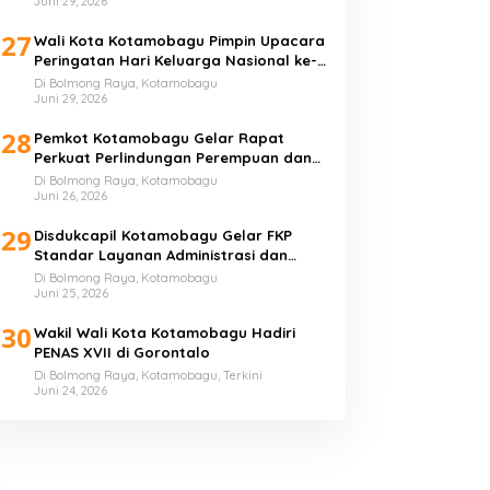
Juni 29, 2026
27
Wali Kota Kotamobagu Pimpin Upacara
Peringatan Hari Keluarga Nasional ke-
33 Tahun
Di Bolmong Raya, Kotamobagu
Juni 29, 2026
28
Pemkot Kotamobagu Gelar Rapat
Perkuat Perlindungan Perempuan dan
Anak
Di Bolmong Raya, Kotamobagu
Juni 26, 2026
29
Disdukcapil Kotamobagu Gelar FKP
Standar Layanan Administrasi dan
Kependudukan
Di Bolmong Raya, Kotamobagu
Juni 25, 2026
30
Wakil Wali Kota Kotamobagu Hadiri
PENAS XVII di Gorontalo
Di Bolmong Raya, Kotamobagu, Terkini
Juni 24, 2026