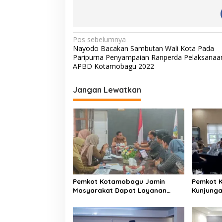
N
Pos sebelumnya
Nayodo Bacakan Sambutan Wali Kota Pada
a
Paripurna Penyampaian Ranperda Pelaksanaa
v
APBD Kotamobagu 2022
i
Jangan Lewatkan
g
a
s
i
p
o
s
Pemkot Kotamobagu Jamin
Pemkot 
Masyarakat Dapat Layanan
Kunjung
Kesehatan Gratis