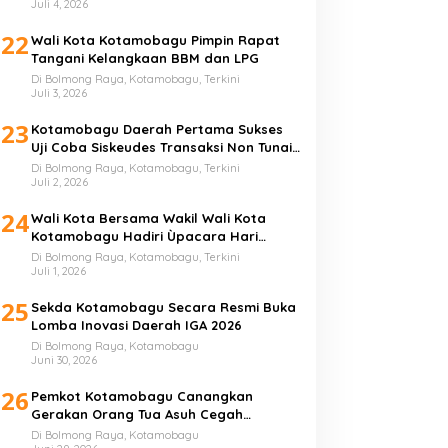
Juli 4, 2026
22
Wali Kota Kotamobagu Pimpin Rapat
Tangani Kelangkaan BBM dan LPG
Di Bolmong Raya, Kotamobagu, Terkini
Juli 3, 2026
23
Kotamobagu Daerah Pertama Sukses
Uji Coba Siskeudes Transaksi Non Tunai
di Desa
Di Bolmong Raya, Kotamobagu, Terkini
Juli 2, 2026
24
Wali Kota Bersama Wakil Wali Kota
Kotamobagu Hadiri Ùpacara Hari
Bhayangkara ke-80
Di Bolmong Raya, Kotamobagu, Terkini
Juli 1, 2026
25
Sekda Kotamobagu Secara Resmi Buka
Lomba Inovasi Daerah IGA 2026
Di Bolmong Raya, Kotamobagu
Juni 30, 2026
26
Pemkot Kotamobagu Canangkan
Gerakan Orang Tua Asuh Cegah
Stunting
Di Bolmong Raya, Kotamobagu