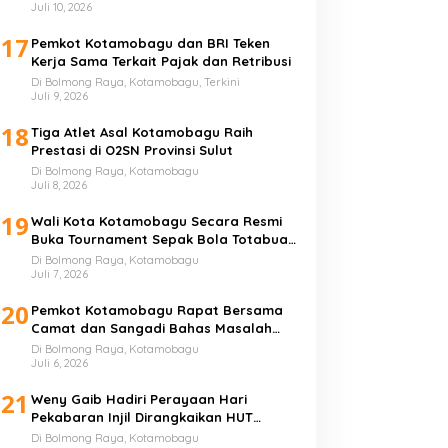
Juli 10, 2026
17
Pemkot Kotamobagu dan BRI Teken
Kerja Sama Terkait Pajak dan Retribusi
Di Bolmong Raya, Kotamobagu, Terkini
Juli 9, 2026
18
Tiga Atlet Asal Kotamobagu Raih
Prestasi di O2SN Provinsi Sulut
Di Bolmong Raya, Kotamobagu
Juli 8, 2026
19
Wali Kota Kotamobagu Secara Resmi
Buka Tournament Sepak Bola Totabuan
Champion League
Di Bolmong Raya, Kotamobagu
Juli 7, 2026
20
Pemkot Kotamobagu Rapat Bersama
Camat dan Sangadi Bahas Masalah
Sampah
Di Bolmong Raya, Kotamobagu
Juli 6, 2026
21
Weny Gaib Hadiri Perayaan Hari
Pekabaran Injil Dirangkaikan HUT
GMIBM Bersinode ke-76
Di Bolmong Raya, Kotamobagu