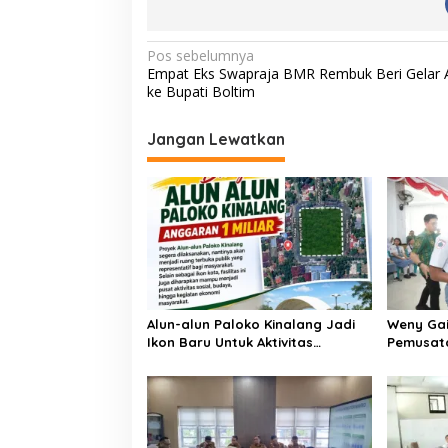
N
Pos sebelumnya
Empat Eks Swapraja BMR Rembuk Beri Gelar 
a
ke Bupati Boltim
v
i
Jangan Lewatkan
g
a
s
i
p
o
Alun-alun Paloko Kinalang Jadi
Weny Gai
s
Ikon Baru Untuk Aktivitas
Pemusata
Masyarakat Kotamobagu
Paskibr