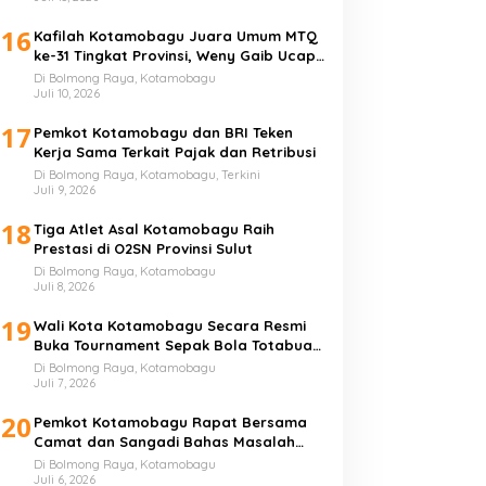
16
Kafilah Kotamobagu Juara Umum MTQ
ke-31 Tingkat Provinsi, Weny Gaib Ucap
Syukur
Di Bolmong Raya, Kotamobagu
Juli 10, 2026
17
Pemkot Kotamobagu dan BRI Teken
Kerja Sama Terkait Pajak dan Retribusi
Di Bolmong Raya, Kotamobagu, Terkini
Juli 9, 2026
18
Tiga Atlet Asal Kotamobagu Raih
Prestasi di O2SN Provinsi Sulut
Di Bolmong Raya, Kotamobagu
Juli 8, 2026
19
Wali Kota Kotamobagu Secara Resmi
Buka Tournament Sepak Bola Totabuan
Champion League
Di Bolmong Raya, Kotamobagu
Juli 7, 2026
20
Pemkot Kotamobagu Rapat Bersama
Camat dan Sangadi Bahas Masalah
Sampah
Di Bolmong Raya, Kotamobagu
Juli 6, 2026