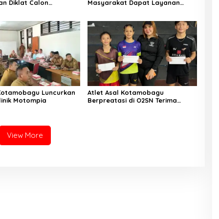
n Diklat Calon
Masyarakat Dapat Layanan
aka Kotamobagu
Kesehatan Gratis
Kotamobagu Luncurkan
Atlet Asal Kotamobagu
linik Motompia
Berpreatasi di O2SN Terima
Bantuan dari Ketua PBSI
View More