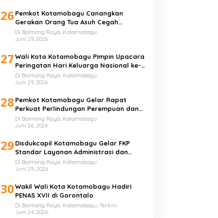
26
Pemkot Kotamobagu Canangkan
Gerakan Orang Tua Asuh Cegah
Stunting
Di Bolmong Raya, Kotamobagu
Juni 29, 2026
27
Wali Kota Kotamobagu Pimpin Upacara
Peringatan Hari Keluarga Nasional ke-
33 Tahun
Di Bolmong Raya, Kotamobagu
Juni 29, 2026
28
Pemkot Kotamobagu Gelar Rapat
Perkuat Perlindungan Perempuan dan
Anak
Di Bolmong Raya, Kotamobagu
Juni 26, 2026
29
Disdukcapil Kotamobagu Gelar FKP
Standar Layanan Administrasi dan
Kependudukan
Di Bolmong Raya, Kotamobagu
Juni 25, 2026
30
Wakil Wali Kota Kotamobagu Hadiri
PENAS XVII di Gorontalo
Di Bolmong Raya, Kotamobagu, Terkini
Juni 24, 2026