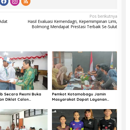
Pos berikutnya
Adat
Hasil Evaluasi Kemendagri, Kepemimpinan Limi,
Bolmong Mendapat Prestasi Terbaik Se-Sulut
b Secara Resmi Buka
Pemkot Kotamobagu Jamin
n Diklat Calon
Masyarakat Dapat Layanan
aka Kotamobagu
Kesehatan Gratis