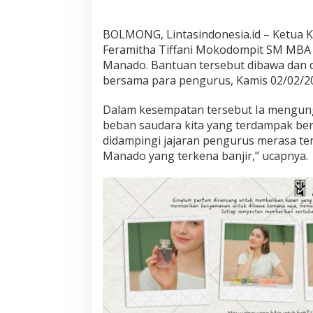
u
r
k
BOLMONG, Lintasindonesia.id – Ketua 
a
Feramitha Tiffani Mokodompit SM MBA
n
Manado. Bantuan tersebut dibawa dan 
B
a
bersama para pengurus, Kamis 02/02/2
n
t
Dalam kesempatan tersebut Ia mengun
u
beban saudara kita yang terdampak ben
a
didampingi jajaran pengurus merasa te
n
L
Manado yang terkena banjir,” ucapnya.
a
n
g
s
u
n
g
K
o
r
b
a