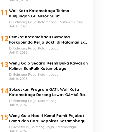
11
Wali Kota Kotamobagu Terima
Kunjungan GP Ansor Sulut
Di Bolmong Raya, Kotamobagu, Sulawesi Utara
Juli 17, 2026
12
Pemkot Kotamobagu Bersama
Forkopimda Kerja Bakti di Halaman Eks
Kantor Bupati Bolmong
Di Bolmong Raya, Kotamobagu
Juli 17, 2026
13
Weny Gaib Secara Resmi Buka Kawasan
Kuliner SanPalk Kotamobagu
Di Bolmong Raya, Kotamobagu
Juli 16, 2026
14
Sukseskan Program GATI, Wali Kota
Kotamobagu Dorong Lewat GAMAS Bagi
Anak Sekolah
Di Bolmong Raya, Kotamobagu
Juli 13, 2026
15
Weny Gaib Hadiri Kenal Pamit Pejabat
Lama dan Baru Kapolres Kotamobagu
Di Advetorial, Bolmong Raya, Kotamobagu
Juli 13, 2026