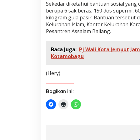
n
Sekedar diketahui bantuan sosial yan
a
berupa 6 sak beras, 150 dos supermi, 60 
d
kilogram gula pasir. Bantuan tersebut 
o
Kelurahan Islam, Kantor Kelurahan Ka
Pesantren Assalam Bailang.
Baca Juga:
Pj Wali Kota Jemput Jam
Kotamobagu
(Hery)
Bagikan ini: