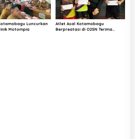
Kotamobagu Luncurkan
Atlet Asal Kotamobagu
linik Motompia
Berpreatasi di O2SN Terima
Bantuan dari Ketua PBSI