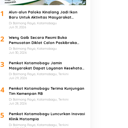
1
Alun-alun Paloko Kinalang Jadi Ikon
Baru Untuk Aktivitas Masyarakat
Kotamobagu
Di Bolmong Raya, Kotamobagu
Juli 31, 2026
2
Weny Gaib Secara Resmi Buka
Pemusatan Diklat Calon Paskibraka
Kotamobagu
Di Bolmong Raya, Kotamobagu
Juli 30, 2026
3
Pemkot Kotamobagu Jamin
Masyarakat Dapat Layanan Kesehatan
Gratis
Di Bolmong Raya, Kotamobagu, Terkini
Juli 29, 2026
4
Pemkot Kotamobagu Terima Kunjungan
Tim Kemenpan RB
Di Bolmong Raya, Kotamobagu, Terkini
Juli 28, 2026
5
Pemkot Kotamobagu Luncurkan Inovasi
Klinik Motompia
Di Bolmong Raya, Kotamobagu, Terkini