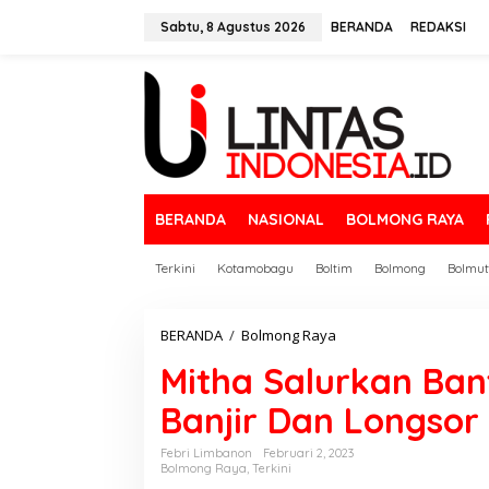
L
e
Sabtu, 8 Agustus 2026
BERANDA
REDAKSI
w
a
t
i
k
e
k
o
n
BERANDA
NASIONAL
BOLMONG RAYA
t
e
n
Terkini
Kotamobagu
Boltim
Bolmong
Bolmut
BERANDA
/
Bolmong Raya
M
i
Mitha Salurkan Ba
t
h
Banjir Dan Longsor
a
S
a
Febri Limbanon
Februari 2, 2023
Bolmong Raya
,
Terkini
l