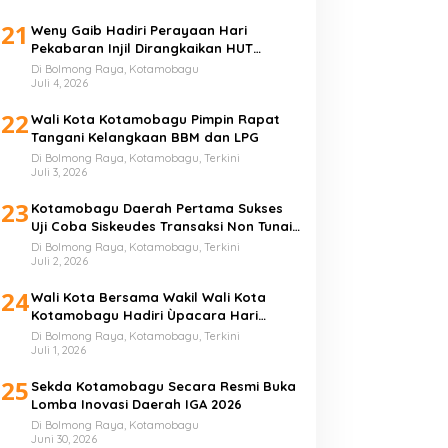
21
Weny Gaib Hadiri Perayaan Hari
Pekabaran Injil Dirangkaikan HUT
GMIBM Bersinode ke-76
Di Bolmong Raya, Kotamobagu
Juli 4, 2026
22
Wali Kota Kotamobagu Pimpin Rapat
Tangani Kelangkaan BBM dan LPG
Di Bolmong Raya, Kotamobagu, Terkini
Juli 3, 2026
23
Kotamobagu Daerah Pertama Sukses
Uji Coba Siskeudes Transaksi Non Tunai
di Desa
Di Bolmong Raya, Kotamobagu, Terkini
Juli 2, 2026
24
Wali Kota Bersama Wakil Wali Kota
Kotamobagu Hadiri Ùpacara Hari
Bhayangkara ke-80
Di Bolmong Raya, Kotamobagu, Terkini
Juli 1, 2026
25
Sekda Kotamobagu Secara Resmi Buka
Lomba Inovasi Daerah IGA 2026
Di Bolmong Raya, Kotamobagu
Juni 30, 2026