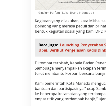
n
B
a
Ginalum Parfum ( Lokal Brand indonesia )
n
j
Kegiatan yang dilakukan, kata Mitha, s
i
Bolmong yang merasa peduli dan priha
r
bentuk kegiatan sosial yang kami DPD K
D
a
n
L
Baca Juga:
Launching Penyerahan Se
o
Upai, Berikut Penjelasan Kadis Di
n
g
s
Di tempat terpisah, Kepala Badan Pen
o
Sambuaga menyampaikan ucapan terim
r
turut membantu korban bencana banjir 
d
i
K
Kami pemerintah Kota Manado menguca
o
bantuan dan partisipasinya,” ucap Sam
t
ke beberapa kecamatan yang terdampak b
a
empat titik yang terdampak banjir,” ujar
M
a