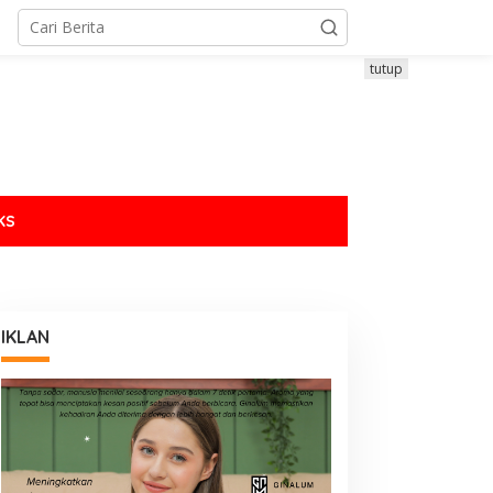
tutup
KS
IKLAN