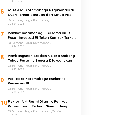
Juli 27, 2026
6
Atlet Asal Kotamobagu Berpreatasi di
O2SN Terima Bantuan dari Ketua PBSI
Di Bolmong Raya, Kotamobagu
Juli 24, 2026
7
Pemkot Kotamobagu Bersama Dirut
Pusat Investasi RI Teken Kontrak Terkait
UMKM
Di Bolmong Raya, Kotamobagu
Juli 24, 2026
8
Pembangunan Stadion Gelora Ambang
Tahap Pertama Segera Dilaksanakan
Di Bolmong Raya, Kotamobagu
Juli 23, 2026
9
Wali Kota Kotamobagu Kunker ke
Kemenkes RI
Di Bolmong Raya, Kotamobagu
Juli 22, 2026
10
Rektor IAIM Resmi Dilantik, Pemkot
Kotamobagu Perkuat Sinergi dengan
Perguruan Tinggi
Di Bolmong Raya, Kotamobagu, Terkini
Juli 20, 2026