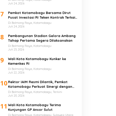
Juli 24, 2026
7
Pemkot Kotamobagu Bersama Dirut
Pusat Investasi RI Teken Kontrak Terkait
UMKM
Di Bolmong Raya, Kotamobagu
Juli 24, 2026
8
Pembangunan Stadion Gelora Ambang
Tahap Pertama Segera Dilaksanakan
Di Bolmong Raya, Kotamobagu
Juli 23, 2026
9
Wali Kota Kotamobagu Kunker ke
Kemenkes RI
Di Bolmong Raya, Kotamobagu
Juli 22, 2026
10
Rektor IAIM Resmi Dilantik, Pemkot
Kotamobagu Perkuat Sinergi dengan
Perguruan Tinggi
Di Bolmong Raya, Kotamobagu, Terkini
Juli 20, 2026
11
Wali Kota Kotamobagu Terima
Kunjungan GP Ansor Sulut
Di Bolmong Raya, Kotamobagu, Sulawesi Utara