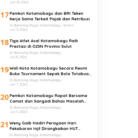
Juli 10, 2026
17
Pemkot Kotamobagu dan BRI Teken
Kerja Sama Terkait Pajak dan Retribusi
Di Bolmong Raya, Kotamobagu, Terkini
Juli 9, 2026
18
Tiga Atlet Asal Kotamobagu Raih
Prestasi di O2SN Provinsi Sulut
Di Bolmong Raya, Kotamobagu
Juli 8, 2026
19
Wali Kota Kotamobagu Secara Resmi
Buka Tournament Sepak Bola Totabuan
Champion League
Di Bolmong Raya, Kotamobagu
Juli 7, 2026
20
Pemkot Kotamobagu Rapat Bersama
Camat dan Sangadi Bahas Masalah
Sampah
Di Bolmong Raya, Kotamobagu
Juli 6, 2026
21
Weny Gaib Hadiri Perayaan Hari
Pekabaran Injil Dirangkaikan HUT
GMIBM Bersinode ke-76
Di Bolmong Raya, Kotamobagu