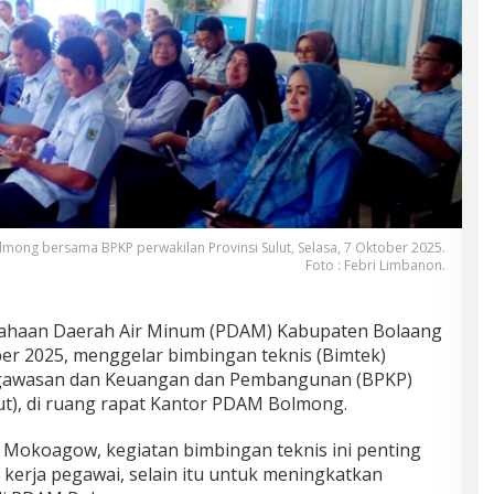
mong bersama BPKP perwakilan Provinsi Sulut, Selasa, 7 Oktober 2025.
Foto : Febri Limbanon.
ahaan Daerah Air Minum (PDAM) Kabupaten Bolaang
er 2025, menggelar bimbingan teknis (Bimtek)
awasan dan Keuangan dan Pembangunan (BPKP)
lut), di ruang rapat Kantor PDAM Bolmong.
okoagow, kegiatan bimbingan teknis ini penting
kerja pegawai, selain itu untuk meningkatkan