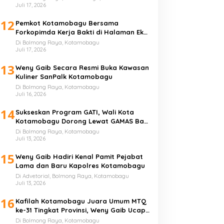
Juli 17, 2026
12
Pemkot Kotamobagu Bersama
Forkopimda Kerja Bakti di Halaman Eks
Kantor Bupati Bolmong
Di Bolmong Raya, Kotamobagu
Juli 17, 2026
13
Weny Gaib Secara Resmi Buka Kawasan
Kuliner SanPalk Kotamobagu
Di Bolmong Raya, Kotamobagu
Juli 16, 2026
14
Sukseskan Program GATI, Wali Kota
Kotamobagu Dorong Lewat GAMAS Bagi
Anak Sekolah
Di Bolmong Raya, Kotamobagu
Juli 13, 2026
15
Weny Gaib Hadiri Kenal Pamit Pejabat
Lama dan Baru Kapolres Kotamobagu
Di Advetorial, Bolmong Raya, Kotamobagu
Juli 13, 2026
16
Kafilah Kotamobagu Juara Umum MTQ
ke-31 Tingkat Provinsi, Weny Gaib Ucap
Syukur
Di Bolmong Raya, Kotamobagu