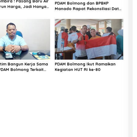
mbira ! Pasang Baru Air
PDAM Bolmong dan BPBKP
urun Harga, Jadi Hanya
Manado Rapat Rekonsiliasi Data
Teknis Sumber Air
tim Bangun Kerja Sama
PDAM Bolmong Ikut Ramaikan
DAM Bolmong Terkait
Kegiatan HUT RI ke-80
aan Air Minum