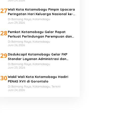
Juni 29, 2026
27
Wali Kota Kotamobagu Pimpin Upacara
Peringatan Hari Keluarga Nasional ke-
33 Tahun
Di Bolmong Raya, Kotamobagu
Juni 29, 2026
28
Pemkot Kotamobagu Gelar Rapat
Perkuat Perlindungan Perempuan dan
Anak
Di Bolmong Raya, Kotamobagu
Juni 26, 2026
29
Disdukcapil Kotamobagu Gelar FKP
Standar Layanan Administrasi dan
Kependudukan
Di Bolmong Raya, Kotamobagu
Juni 25, 2026
30
Wakil Wali Kota Kotamobagu Hadiri
PENAS XVII di Gorontalo
Di Bolmong Raya, Kotamobagu, Terkini
Juni 24, 2026