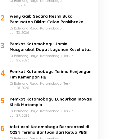
Di Bolmong Raya, Kotamobagu
Juli 31, 2026
2
Weny Gaib Secara Resmi Buka
Pemusatan Diklat Calon Paskibraka
Kotamobagu
Di Bolmong Raya, Kotamobagu
Juli 30, 2026
3
Pemkot Kotamobagu Jamin
Masyarakat Dapat Layanan Kesehatan
Gratis
Di Bolmong Raya, Kotamobagu, Terkini
Juli 29, 2026
4
Pemkot Kotamobagu Terima Kunjungan
Tim Kemenpan RB
Di Bolmong Raya, Kotamobagu, Terkini
Juli 28, 2026
5
Pemkot Kotamobagu Luncurkan Inovasi
Klinik Motompia
Di Bolmong Raya, Kotamobagu, Terkini
Juli 27, 2026
6
Atlet Asal Kotamobagu Berpreatasi di
O2SN Terima Bantuan dari Ketua PBSI
Di Bolmong Raya, Kotamobagu