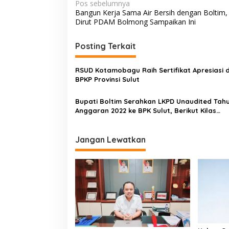
N
Pos sebelumnya
Bangun Kerja Sama Air Bersih dengan Boltim, 
a
Dirut PDAM Bolmong Sampaikan Ini
v
i
Posting Terkait
g
RSUD Kotamobagu Raih Sertifikat Apresiasi d
a
BPKP Provinsi Sulut
s
Bupati Boltim Serahkan LKPD Unaudited Tah
i
Anggaran 2022 ke BPK Sulut, Berikut Kilas
p
Rinciannya
o
Jangan Lewatkan
s