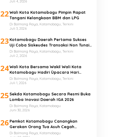
Juli 4, 2026
22
Wali Kota Kotamobagu Pimpin Rapat
Tangani Kelangkaan BBM dan LPG
Di Bolmong Raya, Kotamobagu, Terkini
Juli 3, 2026
23
Kotamobagu Daerah Pertama Sukses
Uji Coba Siskeudes Transaksi Non Tunai
di Desa
Di Bolmong Raya, Kotamobagu, Terkini
Juli 2, 2026
24
Wali Kota Bersama Wakil Wali Kota
Kotamobagu Hadiri Ùpacara Hari
Bhayangkara ke-80
Di Bolmong Raya, Kotamobagu, Terkini
Juli 1, 2026
25
Sekda Kotamobagu Secara Resmi Buka
Lomba Inovasi Daerah IGA 2026
Di Bolmong Raya, Kotamobagu
Juni 30, 2026
26
Pemkot Kotamobagu Canangkan
Gerakan Orang Tua Asuh Cegah
Stunting
Di Bolmong Raya, Kotamobagu