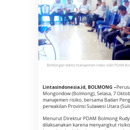
e
l
a
r
B
i
m
t
e
k
M
a
Bimbingan teknis manajemen risiko oleh PDAM Bol
n
a
j
e
Lintasindonesia.id, BOLMONG –
Perus
m
Mongondow (Bolmong), Selasa, 7 Oktob
n
R
manajemen risiko, bersama
Badan Peng
i
perwakilan Provinsi Sulawesi Utara (Su
s
i
Menurut Direktur PDAM Bolmong Rudy M
k
dilaksanakan karena menyangkut risiko 
o