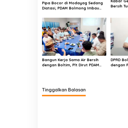
Kabar Ge
Pipa Bocor di Modayag Sedang
Bersih T
Diatasi, PDAM Bolmong Imbau
Segini
Warga Terdampak Bersabar
Bangun Kerja Sama Air Bersih
DPRD Bol
dengan Boltim, Plt Dirut PDAM
dengan P
Bolmong Sampaikan Ini
Pengelol
Tinggalkan Balasan