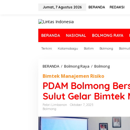
L
e
Jumat, 7 Agustus 2026
BERANDA
REDAKSI
w
a
t
i
k
BERANDA
NASIONAL
BOLMONG RAYA
e
k
Terkini
Kotamobagu
Boltim
Bolmong
Bolmut
o
n
t
e
BERANDA
/
Bolmong Raya
/
Bolmong
P
n
D
Bimtek Manajemen Risiko
A
M
PDAM Bolmong Ber
B
o
Sulut Gelar Bimtek
l
m
Febri Limbanon
Oktober 7, 2025
o
Bolmong
n
g
B
e