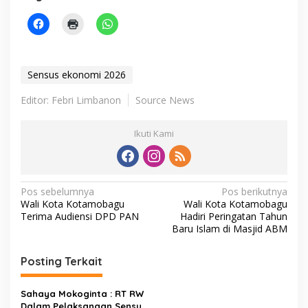
Sensus ekonomi 2026
Editor: Febri Limbanon
Source News
Ikuti Kami
N
Pos sebelumnya
Pos berikutnya
Wali Kota Kotamobagu
Wali Kota Kotamobagu
a
Terima Audiensi DPD PAN
Hadiri Peringatan Tahun
v
Baru Islam di Masjid ABM
i
Posting Terkait
g
a
Sahaya Mokoginta : RT RW
Dalam Pelaksanaan Sensus