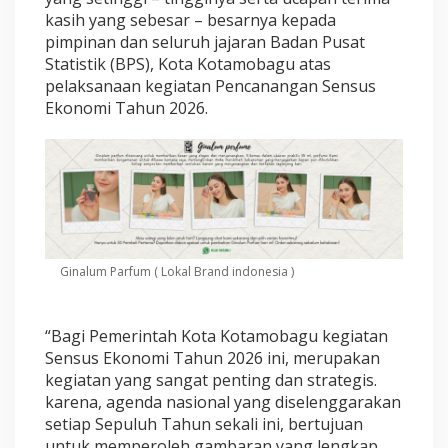
T
kasih yang sebesar – besarnya kepada
a
pimpinan dan seluruh jajaran Badan Pusat
h
u
Statistik (BPS), Kota Kotamobagu atas
n
pelaksanaan kegiatan Pencanangan Sensus
2
Ekonomi Tahun 2026.
0
2
6
Ginalum Parfum ( Lokal Brand indonesia )
“Bagi Pemerintah Kota Kotamobagu kegiatan
Sensus Ekonomi Tahun 2026 ini, merupakan
kegiatan yang sangat penting dan strategis.
karena, agenda nasional yang diselenggarakan
setiap Sepuluh Tahun sekali ini, bertujuan
untuk memperoleh gambaran yang lengkap