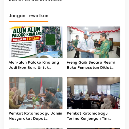
s
Ekonomi
i
p
Jangan Lewatkan
o
s
Alun-alun Paloko Kinalang
Weny Gaib Secara Resmi
Jadi Ikon Baru Untuk
Buka Pemusatan Diklat
Aktivitas Masyarakat
Calon Paskibraka
Kotamobagu
Kotamobagu
Pemkot Kotamobagu Jamin
Pemkot Kotamobagu
Masyarakat Dapat
Terima Kunjungan Tim
Layanan Kesehatan Gratis
Kemenpan RB