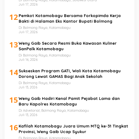
Juli 17, 2026
12
Pemkot Kotamobagu Bersama Forkopimda Kerja
Bakti di Halaman Eks Kantor Bupati Bolmong
Di Bolmong Raya, Kotamobagu
Juli 17, 2026
13
Weny Gaib Secara Resmi Buka Kawasan Kuliner
SanPalk Kotamobagu
Di Bolmong Raya, Kotamobagu
Juli 16, 2026
14
Sukseskan Program GATI, Wali Kota Kotamobagu
Dorong Lewat GAMAS Bagi Anak Sekolah
Di Bolmong Raya, Kotamobagu
Juli 13, 2026
15
Weny Gaib Hadiri Kenal Pamit Pejabat Lama dan
Baru Kapolres Kotamobagu
Di Advetorial, Bolmong Raya, Kotamobagu
Juli 13, 2026
16
Kafilah Kotamobagu Juara Umum MTQ ke-31 Tingkat
Provinsi, Weny Gaib Ucap Syukur
Di Bolmong Raya, Kotamobagu