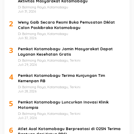
Aktivitas Masyarakat Kotamobagu
Di Bolmong Raya, Kotamobagu
Juli 31, 2026
2
Weny Gaib Secara Resmi Buka Pemusatan Diklat
Calon Paskibraka Kotamobagu
Di Bolmong Raya, Kotamobagu
Juli 30, 2026
3
Pemkot Kotamobagu Jamin Masyarakat Dapat
Layanan Kesehatan Gratis
Di Bolmong Raya, Kotamobagu, Terkini
Juli 29, 2026
4
Pemkot Kotamobagu Terima Kunjungan Tim
Kemenpan RB
Di Bolmong Raya, Kotamobagu, Terkini
Juli 28, 2026
5
Pemkot Kotamobagu Luncurkan Inovasi Klinik
Motompia
Di Bolmong Raya, Kotamobagu, Terkini
Juli 27, 2026
6
Atlet Asal Kotamobagu Berpreatasi di O2SN Terima
Bantuan dari Ketua PBSI