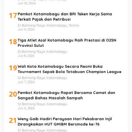
Juli 10, 2026
17
Pemkot Kotamobagu dan BRI Teken Kerja Sama
Terkait Pajak dan Retribusi
Di Bolmong Raya, Kotamobagu, Terkini
Juli 9, 2026
18
Tiga Atlet Asal Kotamobagu Raih Prestasi di O2SN
Provinsi Sulut
Di Bolmong Raya, Kotamobagu
Juli 8, 2026
19
Wali Kota Kotamobagu Secara Resmi Buka
Tournament Sepak Bola Totabuan Champion League
Di Bolmong Raya, Kotamobagu
Juli 7, 2026
20
Pemkot Kotamobagu Rapat Bersama Camat dan
Sangadi Bahas Masalah Sampah
Di Bolmong Raya, Kotamobagu
Juli 6, 2026
21
Weny Gaib Hadiri Perayaan Hari Pekabaran Injil
Dirangkaikan HUT GMIBM Bersinode ke-76
Di Bolmong Raya, Kotamobagu