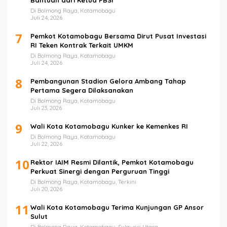
Di Bolmong Raya, Kotamobagu
Juli 24, 2026
7
Pemkot Kotamobagu Bersama Dirut Pusat Investasi
RI Teken Kontrak Terkait UMKM
Di Bolmong Raya, Kotamobagu
Juli 24, 2026
8
Pembangunan Stadion Gelora Ambang Tahap
Pertama Segera Dilaksanakan
Di Bolmong Raya, Kotamobagu
Juli 23, 2026
9
Wali Kota Kotamobagu Kunker ke Kemenkes RI
Di Bolmong Raya, Kotamobagu
Juli 22, 2026
10
Rektor IAIM Resmi Dilantik, Pemkot Kotamobagu
Perkuat Sinergi dengan Perguruan Tinggi
Di Bolmong Raya, Kotamobagu, Terkini
Juli 20, 2026
11
Wali Kota Kotamobagu Terima Kunjungan GP Ansor
Sulut
Di Bolmong Raya, Kotamobagu, Sulawesi Utara