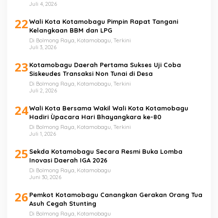
Juli 4, 2026
22
Wali Kota Kotamobagu Pimpin Rapat Tangani
Kelangkaan BBM dan LPG
Di Bolmong Raya, Kotamobagu, Terkini
Juli 3, 2026
23
Kotamobagu Daerah Pertama Sukses Uji Coba
Siskeudes Transaksi Non Tunai di Desa
Di Bolmong Raya, Kotamobagu, Terkini
Juli 2, 2026
24
Wali Kota Bersama Wakil Wali Kota Kotamobagu
Hadiri Ùpacara Hari Bhayangkara ke-80
Di Bolmong Raya, Kotamobagu, Terkini
Juli 1, 2026
25
Sekda Kotamobagu Secara Resmi Buka Lomba
Inovasi Daerah IGA 2026
Di Bolmong Raya, Kotamobagu
Juni 30, 2026
26
Pemkot Kotamobagu Canangkan Gerakan Orang Tua
Asuh Cegah Stunting
Di Bolmong Raya, Kotamobagu