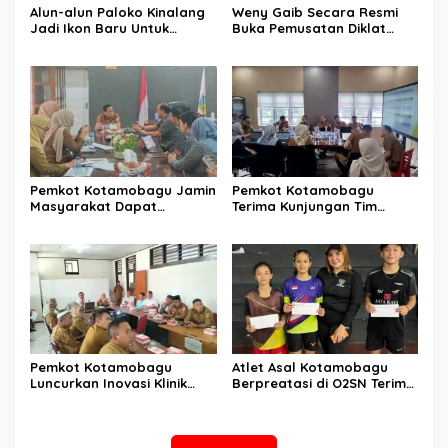
Alun-alun Paloko Kinalang
Weny Gaib Secara Resmi
Jadi Ikon Baru Untuk
Buka Pemusatan Diklat
Aktivitas Masyarakat
Calon Paskibraka
Kotamobagu
Kotamobagu
Pemkot Kotamobagu Jamin
Pemkot Kotamobagu
Masyarakat Dapat
Terima Kunjungan Tim
Layanan Kesehatan Gratis
Kemenpan RB
Pemkot Kotamobagu
Atlet Asal Kotamobagu
Luncurkan Inovasi Klinik
Berpreatasi di O2SN Terima
Motompia
Bantuan dari Ketua PBSI