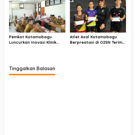
Pemkot Kotamobagu
Atlet Asal Kotamobagu
Luncurkan Inovasi Klinik
Berpreatasi di O2SN Terima
Motompia
Bantuan dari Ketua PBSI
Tinggalkan Balasan