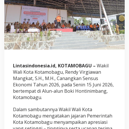
a
g
u
C
a
n
a
n
g
k
a
n
S
Lintasindonesia.id, KOTAMOBAGU –
Wakil
e
Wali Kota Kotamobagu, Rendy Virgiawan
n
Mangkat, S.H., M.H., Canangkan Sensus
s
u
Ekonomi Tahun 2026, pada Senin 15 Juni 2026,
s
bertempat di Alun-alun Boki Hontinimbang,
E
Kotamobagu.
k
o
Dalam sambutannya Wakil Wali Kota
n
o
Kotamobagu mengatakan jajaran Pemerintah
m
Kota Kotamobagu menyampaikan apresiasi
i
yang setinggi – tingginya serta ucapan terima