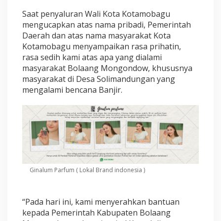
g
i
Saat penyaluran Wali Kota Kotamobagu
W
mengucapkan atas nama pribadi, Pemerintah
a
Daerah dan atas nama masyarakat Kota
r
Kotamobagu menyampaikan rasa prihatin,
g
a
rasa sedih kami atas apa yang dialami
T
masyarakat Bolaang Mongondow, khususnya
e
masyarakat di Desa Solimandungan yang
r
mengalami bencana Banjir.
d
a
m
p
a
k
B
a
n
Ginalum Parfum ( Lokal Brand indonesia )
j
i
r
d
“Pada hari ini, kami menyerahkan bantuan
i
kepada Pemerintah Kabupaten Bolaang
B