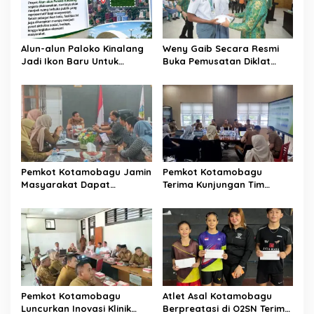
Alun-alun Paloko Kinalang
Weny Gaib Secara Resmi
Jadi Ikon Baru Untuk
Buka Pemusatan Diklat
Aktivitas Masyarakat
Calon Paskibraka
Kotamobagu
Kotamobagu
Pemkot Kotamobagu Jamin
Pemkot Kotamobagu
Masyarakat Dapat
Terima Kunjungan Tim
Layanan Kesehatan Gratis
Kemenpan RB
Pemkot Kotamobagu
Atlet Asal Kotamobagu
Luncurkan Inovasi Klinik
Berpreatasi di O2SN Terima