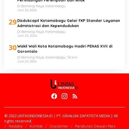
Perlindungan Perempuan dan Anak
Di Bolmong Raya, Kotamobagu
Juni 26, 2026
29
Disdukcapil Kotamobagu Gelar FKP Standar Layanan
Administrasi dan Kependudukan
Di Bolmong Raya, Kotamobagu
Juni 25, 2026
30
Wakil Wali Kota Kotamobagu Hadiri PENAS XVII di
Gorontalo
Di Bolmong Raya, Kotamobagu, Terkini
Juni 24, 2026
© 2022 LINTASINDONESIA.ID | PT. GINALUM ZAPATISTA MEDIA | All
rights reserved.
Redaksi
Kontak
Disclaimer
Peraturan Dewan Pers