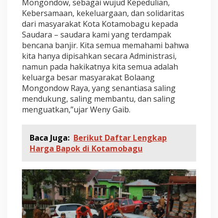
Mongondow, sebagai wujud Kepedulian,
o
l
Kebersamaan, kekeluargaan, dan solidaritas
m
dari masyarakat Kota Kotamobagu kepada
o
Saudara – saudara kami yang terdampak
n
bencana banjir. Kita semua memahami bahwa
g
kita hanya dipisahkan secara Administrasi,
namun pada hakikatnya kita semua adalah
keluarga besar masyarakat Bolaang
Mongondow Raya, yang senantiasa saling
mendukung, saling membantu, dan saling
menguatkan,”ujar Weny Gaib.
Baca Juga:
Berikut Daftar Lengkap
Harga Bapok di Kotamobagu