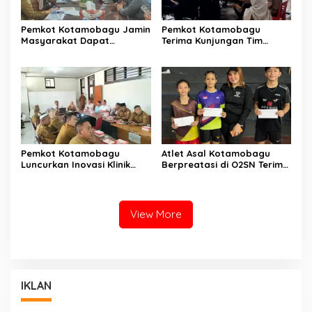
Pemkot Kotamobagu Jamin
Pemkot Kotamobagu
Masyarakat Dapat
Terima Kunjungan Tim
Layanan Kesehatan Gratis
Kemenpan RB
Pemkot Kotamobagu
Atlet Asal Kotamobagu
Luncurkan Inovasi Klinik
Berpreatasi di O2SN Terima
Motompia
Bantuan dari Ketua PBSI
View More
IKLAN