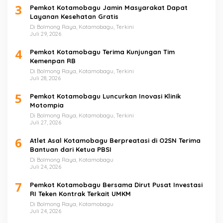
3
Pemkot Kotamobagu Jamin Masyarakat Dapat
Layanan Kesehatan Gratis
Di Bolmong Raya, Kotamobagu, Terkini
Juli 29, 2026
4
Pemkot Kotamobagu Terima Kunjungan Tim
Kemenpan RB
Di Bolmong Raya, Kotamobagu, Terkini
Juli 28, 2026
5
Pemkot Kotamobagu Luncurkan Inovasi Klinik
Motompia
Di Bolmong Raya, Kotamobagu, Terkini
Juli 27, 2026
6
Atlet Asal Kotamobagu Berpreatasi di O2SN Terima
Bantuan dari Ketua PBSI
Di Bolmong Raya, Kotamobagu
Juli 24, 2026
7
Pemkot Kotamobagu Bersama Dirut Pusat Investasi
RI Teken Kontrak Terkait UMKM
Di Bolmong Raya, Kotamobagu
Juli 24, 2026