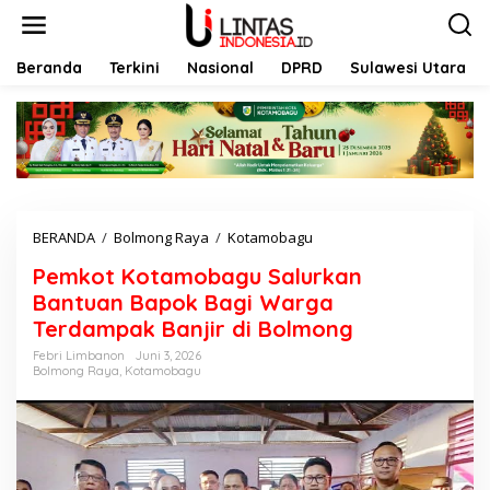
L
e
w
a
Beranda
Terkini
Nasional
DPRD
Sulawesi Utara
t
i
k
e
k
o
n
t
BERANDA
/
Bolmong Raya
/
Kotamobagu
P
e
e
n
Pemkot Kotamobagu Salurkan
m
k
Bantuan Bapok Bagi Warga
o
Terdampak Banjir di Bolmong
t
K
Febri Limbanon
Juni 3, 2026
Bolmong Raya
,
Kotamobagu
o
t
a
m
o
b