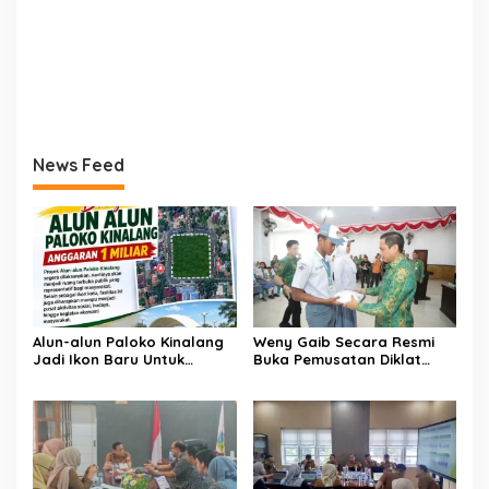
News Feed
Alun-alun Paloko Kinalang
Weny Gaib Secara Resmi
Jadi Ikon Baru Untuk
Buka Pemusatan Diklat
Aktivitas Masyarakat
Calon Paskibraka
Kotamobagu
Kotamobagu