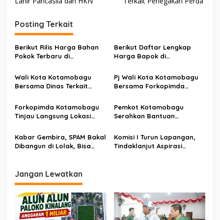
v
Lahir Pancasila dan HKN
Terkait Penegakan Perda
i
Posting Terkait
g
a
Berikut Rilis Harga Bahan
Berikut Daftar Lengkap
s
Pokok Terbaru di
Harga Bapok di
Kotamobagu
Kotamobagu
i
Wali Kota Kotamobagu
Pj Wali Kota Kotamobagu
p
Bersama Dinas Terkait
Bersama Forkopimda
Pantau Langsung Harga
Bahas Ketersediaan Bapok
o
Bapok
Jelang Ramadhan
Forkopimda Kotamobagu
Pemkot Kotamobagu
s
Tinjau Langsung Lokasi
Serahkan Bantuan
Banjir dan Tanah Longsor
Terdampak Banjir di
Bolmong
Kabar Gembira, SPAM Bakal
Komisi I Turun Lapangan,
Dibangun di Lolak, Bisa
Tindaklanjut Aspirasi
Pasok Air Bersih 16 Ribu
Warga Soal
Pelanggan
Pengembangan Perumahan
Jangan Lewatkan