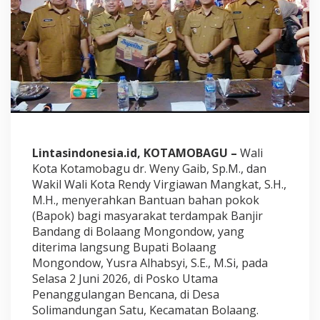
a
g
u
S
a
l
u
r
k
a
n
B
Lintasindonesia.id, KOTAMOBAGU –
Wali
a
Kota Kotamobagu dr. Weny Gaib, Sp.M., dan
n
t
Wakil Wali Kota Rendy Virgiawan Mangkat, S.H.,
u
M.H., menyerahkan Bantuan bahan pokok
a
(Bapok) bagi masyarakat terdampak Banjir
n
Bandang di Bolaang Mongondow, yang
B
diterima langsung Bupati Bolaang
a
p
Mongondow, Yusra Alhabsyi, S.E., M.Si, pada
o
Selasa 2 Juni 2026, di Posko Utama
k
Penanggulangan Bencana, di Desa
B
Solimandungan Satu, Kecamatan Bolaang.
a