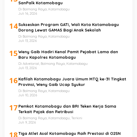
SanPalk Kotamobagu
Di Bolmong Raya, Kotamobagu
Juli 16, 2026
14
Sukseskan Program GATI, Wali Kota Kotamobagu
Dorong Lewat GAMAS Bagi Anak Sekolah
Di Bolmong Raya, Kotamobagu
Juli 13, 2026
15
Weny Gaib Hadiri Kenal Pamit Pejabat Lama dan
Baru Kapolres Kotamobagu
Di Advetorial, Bolmong Raya, Kotamobagu
Juli 13, 2026
16
Kafilah Kotamobagu Juara Umum MTQ ke-31 Tingkat
Provinsi, Weny Gaib Ucap Syukur
Di Bolmong Raya, Kotamobagu
Juli 10, 2026
17
Pemkot Kotamobagu dan BRI Teken Kerja Sama
Terkait Pajak dan Retribusi
Di Bolmong Raya, Kotamobagu, Terkini
Juli 9, 2026
18
Tiga Atlet Asal Kotamobagu Raih Prestasi di O2SN