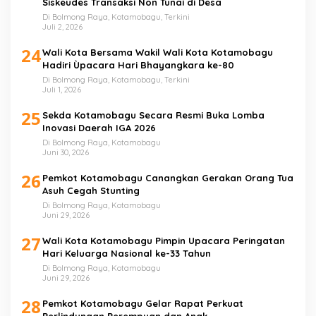
Siskeudes Transaksi Non Tunai di Desa
Di Bolmong Raya, Kotamobagu, Terkini
Juli 2, 2026
24
Wali Kota Bersama Wakil Wali Kota Kotamobagu
Hadiri Ùpacara Hari Bhayangkara ke-80
Di Bolmong Raya, Kotamobagu, Terkini
Juli 1, 2026
25
Sekda Kotamobagu Secara Resmi Buka Lomba
Inovasi Daerah IGA 2026
Di Bolmong Raya, Kotamobagu
Juni 30, 2026
26
Pemkot Kotamobagu Canangkan Gerakan Orang Tua
Asuh Cegah Stunting
Di Bolmong Raya, Kotamobagu
Juni 29, 2026
27
Wali Kota Kotamobagu Pimpin Upacara Peringatan
Hari Keluarga Nasional ke-33 Tahun
Di Bolmong Raya, Kotamobagu
Juni 29, 2026
28
Pemkot Kotamobagu Gelar Rapat Perkuat