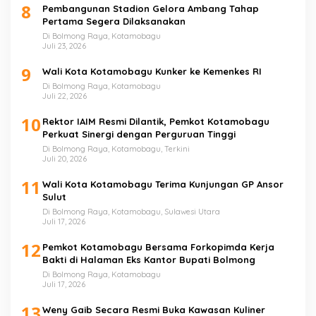
8
Pembangunan Stadion Gelora Ambang Tahap
Pertama Segera Dilaksanakan
Di Bolmong Raya, Kotamobagu
Juli 23, 2026
9
Wali Kota Kotamobagu Kunker ke Kemenkes RI
Di Bolmong Raya, Kotamobagu
Juli 22, 2026
10
Rektor IAIM Resmi Dilantik, Pemkot Kotamobagu
Perkuat Sinergi dengan Perguruan Tinggi
Di Bolmong Raya, Kotamobagu, Terkini
Juli 20, 2026
11
Wali Kota Kotamobagu Terima Kunjungan GP Ansor
Sulut
Di Bolmong Raya, Kotamobagu, Sulawesi Utara
Juli 17, 2026
12
Pemkot Kotamobagu Bersama Forkopimda Kerja
Bakti di Halaman Eks Kantor Bupati Bolmong
Di Bolmong Raya, Kotamobagu
Juli 17, 2026
13
Weny Gaib Secara Resmi Buka Kawasan Kuliner