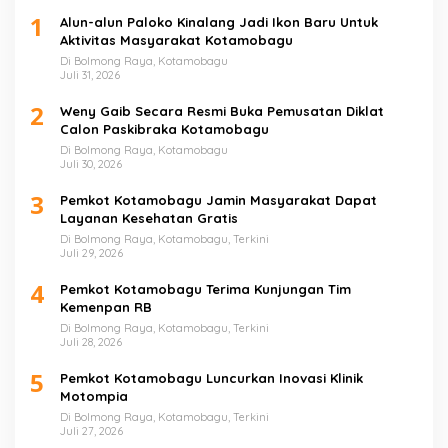
1
Alun-alun Paloko Kinalang Jadi Ikon Baru Untuk
Aktivitas Masyarakat Kotamobagu
Di Bolmong Raya, Kotamobagu
Juli 31, 2026
2
Weny Gaib Secara Resmi Buka Pemusatan Diklat
Calon Paskibraka Kotamobagu
Di Bolmong Raya, Kotamobagu
Juli 30, 2026
3
Pemkot Kotamobagu Jamin Masyarakat Dapat
Layanan Kesehatan Gratis
Di Bolmong Raya, Kotamobagu, Terkini
Juli 29, 2026
4
Pemkot Kotamobagu Terima Kunjungan Tim
Kemenpan RB
Di Bolmong Raya, Kotamobagu, Terkini
Juli 28, 2026
5
Pemkot Kotamobagu Luncurkan Inovasi Klinik
Motompia
Di Bolmong Raya, Kotamobagu, Terkini
Juli 27, 2026