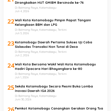
Dirangkaikan HUT GMIBM Bersinode ke-76
Di Bolmong Raya, Kotamobagu
Juli 4, 2026
22
Wali Kota Kotamobagu Pimpin Rapat Tangani
Kelangkaan BBM dan LPG
Di Bolmong Raya, Kotamobagu, Terkini
Juli 3, 2026
23
Kotamobagu Daerah Pertama Sukses Uji Coba
Siskeudes Transaksi Non Tunai di Desa
Di Bolmong Raya, Kotamobagu, Terkini
Juli 2, 2026
24
Wali Kota Bersama Wakil Wali Kota Kotamobagu
Hadiri Ùpacara Hari Bhayangkara ke-80
Di Bolmong Raya, Kotamobagu, Terkini
Juli 1, 2026
25
Sekda Kotamobagu Secara Resmi Buka Lomba
Inovasi Daerah IGA 2026
Di Bolmong Raya, Kotamobagu
Juni 30, 2026
26
Pemkot Kotamobagu Canangkan Gerakan Orang Tua