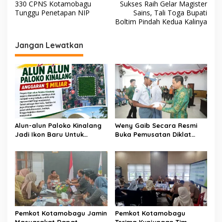
330 CPNS Kotamobagu
Sukses Raih Gelar Magister
a
Tunggu Penetapan NIP
Sains, Tali Toga Bupati
v
Boltim Pindah Kedua Kalinya
i
Jangan Lewatkan
g
a
s
i
p
o
Alun-alun Paloko Kinalang
Weny Gaib Secara Resmi
s
Jadi Ikon Baru Untuk
Buka Pemusatan Diklat
Aktivitas Masyarakat
Calon Paskibraka
Kotamobagu
Kotamobagu
Pemkot Kotamobagu Jamin
Pemkot Kotamobagu
Masyarakat Dapat
Terima Kunjungan Tim