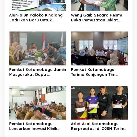
Alun-alun Paloko Kinalang
Weny Gaib Secara Resmi
Jadi Ikon Baru Untuk
Buka Pemusatan Diklat
Aktivitas Masyarakat
Calon Paskibraka
Kotamobagu
Kotamobagu
Pemkot Kotamobagu Jamin
Pemkot Kotamobagu
Masyarakat Dapat
Terima Kunjungan Tim
Layanan Kesehatan Gratis
Kemenpan RB
Pemkot Kotamobagu
Atlet Asal Kotamobagu
Luncurkan Inovasi Klinik
Berpreatasi di O2SN Terima
Motompia
Bantuan dari Ketua PBSI