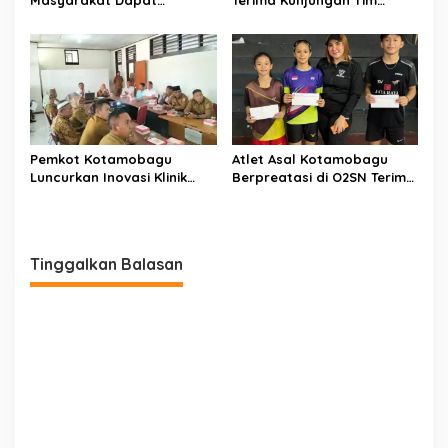
Layanan Kesehatan Gratis
Kemenpan RB
Pemkot Kotamobagu
Atlet Asal Kotamobagu
Luncurkan Inovasi Klinik
Berpreatasi di O2SN Terima
Motompia
Bantuan dari Ketua PBSI
Tinggalkan Balasan