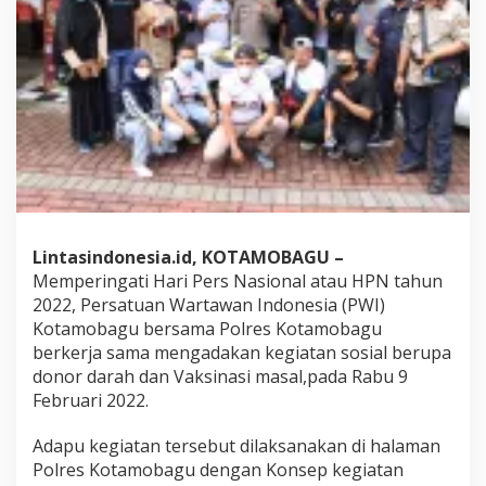
P
e
r
s
K
o
t
a
m
o
b
a
g
Lintasindonesia.id, KOTAMOBAGU –
u
B
Memperingati Hari Pers Nasional atau HPN tahun
e
2022, Persatuan Wartawan Indonesia (PWI)
r
Kotamobagu bersama Polres Kotamobagu
s
berkerja sama mengadakan kegiatan sosial berupa
a
m
donor darah dan Vaksinasi masal,pada Rabu 9
a
Februari 2022.
P
o
Adapu kegiatan tersebut dilaksanakan di halaman
l
Polres Kotamobagu dengan Konsep kegiatan
r