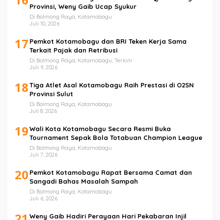
Provinsi, Weny Gaib Ucap Syukur
Di Bolmong Raya, Kotamobagu
Juli 10, 2026
17
Pemkot Kotamobagu dan BRI Teken Kerja Sama
Terkait Pajak dan Retribusi
Di Bolmong Raya, Kotamobagu, Terkini
Juli 9, 2026
18
Tiga Atlet Asal Kotamobagu Raih Prestasi di O2SN
Provinsi Sulut
Di Bolmong Raya, Kotamobagu
Juli 8, 2026
19
Wali Kota Kotamobagu Secara Resmi Buka
Tournament Sepak Bola Totabuan Champion League
Di Bolmong Raya, Kotamobagu
Juli 7, 2026
20
Pemkot Kotamobagu Rapat Bersama Camat dan
Sangadi Bahas Masalah Sampah
Di Bolmong Raya, Kotamobagu
Juli 6, 2026
21
Weny Gaib Hadiri Perayaan Hari Pekabaran Injil