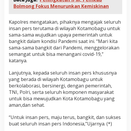
a
Bolmong Fokus Menurunkan Kemiskinan
n
D
o
Kapolres mengatakan, pihaknya mengajak seluruh
n
insan pers terutama di wilayah Kotamobagu untuk
o
r
sama-sama wujudkan upaya pemerintah untuk
D
bangkit dalam kondisi Pandemi saat ini. “Mari kita
a
sama-sama bangkit dari Pandemi, menggelorakan
r
semangat untuk bisa menangani covid-19,”
a
katanya.
h
Lanjutnya, kepada seluruh insan pers khususnya
yang berada di wilayah Kotamobagu untuk
berkolaborasi, bersinergi, dengan pemerintah,
TNI, Polri, serta seluruh komponen masyarakat
untuk bisa mewujudkan Kota Kotamobagu yang
aman,dan sehat.
“Untuk insan pers, maju terus, bangkit, dan sukses
buat seluruh insan pers Indonesia,”Ujarnya. (*)