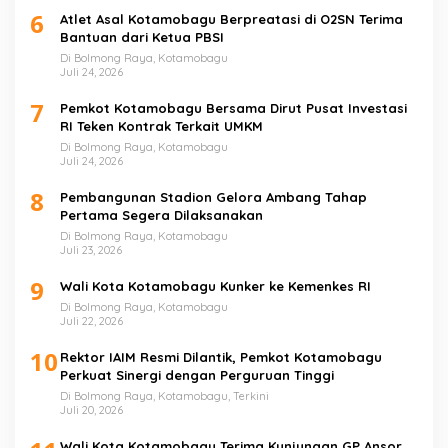
6
Atlet Asal Kotamobagu Berpreatasi di O2SN Terima
Bantuan dari Ketua PBSI
Di Bolmong Raya, Kotamobagu
Juli 24, 2026
7
Pemkot Kotamobagu Bersama Dirut Pusat Investasi
RI Teken Kontrak Terkait UMKM
Di Bolmong Raya, Kotamobagu
Juli 24, 2026
8
Pembangunan Stadion Gelora Ambang Tahap
Pertama Segera Dilaksanakan
Di Bolmong Raya, Kotamobagu
Juli 23, 2026
9
Wali Kota Kotamobagu Kunker ke Kemenkes RI
Di Bolmong Raya, Kotamobagu
Juli 22, 2026
10
Rektor IAIM Resmi Dilantik, Pemkot Kotamobagu
Perkuat Sinergi dengan Perguruan Tinggi
Di Bolmong Raya, Kotamobagu, Terkini
Juli 20, 2026
Wali Kota Kotamobagu Terima Kunjungan GP Ansor