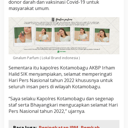
e
donor darah dan vaksinasi Covid-19 untuk
s
masyarakat umum.
G
e
l
a
r
K
e
g
i
Ginalum Parfum ( Lokal Brand indonesia )
a
t
Sementara itu kapolres Kotamobagu AKBP Irham
a
Halid SIK menyampiakan, selamat memperingati
n
V
Hari Pers Nasional tahun 2022 khususnya untuk
a
seluruh insan pers di wilayah Kotamobagu.
k
s
“Saya selaku Kapolres Kotamobagu dan segenap
i
staf serta Bhayangkari mengucapkan selamat Hari
n
a
Pers Nasional tahun 2022,” ujarnya.
s
i
d
Baca Juga:
Peningkatan IPM, Pemkab