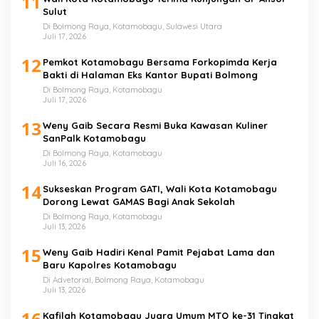
11
Sulut
Di Bolmong Raya, Kotamobagu, Sulawesi Utara
Juli 17, 2026
12
Pemkot Kotamobagu Bersama Forkopimda Kerja
Bakti di Halaman Eks Kantor Bupati Bolmong
Di Bolmong Raya, Kotamobagu
Juli 17, 2026
13
Weny Gaib Secara Resmi Buka Kawasan Kuliner
SanPalk Kotamobagu
Di Bolmong Raya, Kotamobagu
Juli 16, 2026
14
Sukseskan Program GATI, Wali Kota Kotamobagu
Dorong Lewat GAMAS Bagi Anak Sekolah
Di Bolmong Raya, Kotamobagu
Juli 13, 2026
15
Weny Gaib Hadiri Kenal Pamit Pejabat Lama dan
Baru Kapolres Kotamobagu
Di Advetorial, Bolmong Raya, Kotamobagu
Juli 13, 2026
16
Kafilah Kotamobagu Juara Umum MTQ ke-31 Tingkat