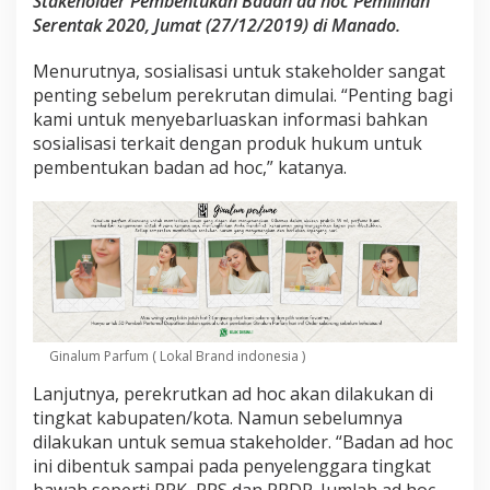
Stakeholder Pembentukan Badan ad hoc Pemilihan
P
Serentak 2020, Jumat (27/12/2019) di Manado.
U
S
u
Menurutnya, sosialisasi untuk stakeholder sangat
l
penting sebelum perekrutan dimulai. “Penting bagi
u
kami untuk menyebarluaskan informasi bahkan
t
sosialisasi terkait dengan produk hukum untuk
B
u
pembentukan badan ad hoc,” katanya.
t
u
h
7
2
.
4
7
8
Ginalum Parfum ( Lokal Brand indonesia )
O
r
Lanjutnya, perekrutkan ad hoc akan dilakukan di
a
tingkat kabupaten/kota. Namun sebelumnya
n
g
dilakukan untuk semua stakeholder. “Badan ad hoc
d
ini dibentuk sampai pada penyelenggara tingkat
i
bawah seperti PPK, PPS dan PPDP. Jumlah ad hoc