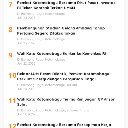
7
Pemkot Kotamobagu Bersama Dirut Pusat Investasi
RI Teken Kontrak Terkait UMKM
Di Bolmong Raya, Kotamobagu
Juli 24, 2026
8
Pembangunan Stadion Gelora Ambang Tahap
Pertama Segera Dilaksanakan
Di Bolmong Raya, Kotamobagu
Juli 23, 2026
9
Wali Kota Kotamobagu Kunker ke Kemenkes RI
Di Bolmong Raya, Kotamobagu
Juli 22, 2026
10
Rektor IAIM Resmi Dilantik, Pemkot Kotamobagu
Perkuat Sinergi dengan Perguruan Tinggi
Di Bolmong Raya, Kotamobagu, Terkini
Juli 20, 2026
11
Wali Kota Kotamobagu Terima Kunjungan GP Ansor
Sulut
Di Bolmong Raya, Kotamobagu, Sulawesi Utara
Juli 17, 2026
12
Pemkot Kotamobagu Bersama Forkopimda Kerja