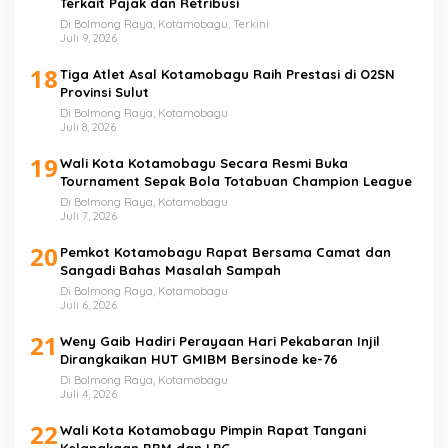
Terkait Pajak dan Retribusi
Di Bolmong Raya, Kotamobagu, Terkini
Juli 9, 2026
18
Tiga Atlet Asal Kotamobagu Raih Prestasi di O2SN
Provinsi Sulut
Di Bolmong Raya, Kotamobagu
Juli 8, 2026
19
Wali Kota Kotamobagu Secara Resmi Buka
Tournament Sepak Bola Totabuan Champion League
Di Bolmong Raya, Kotamobagu
Juli 7, 2026
20
Pemkot Kotamobagu Rapat Bersama Camat dan
Sangadi Bahas Masalah Sampah
Di Bolmong Raya, Kotamobagu
Juli 6, 2026
21
Weny Gaib Hadiri Perayaan Hari Pekabaran Injil
Dirangkaikan HUT GMIBM Bersinode ke-76
Di Bolmong Raya, Kotamobagu
Juli 4, 2026
22
Wali Kota Kotamobagu Pimpin Rapat Tangani