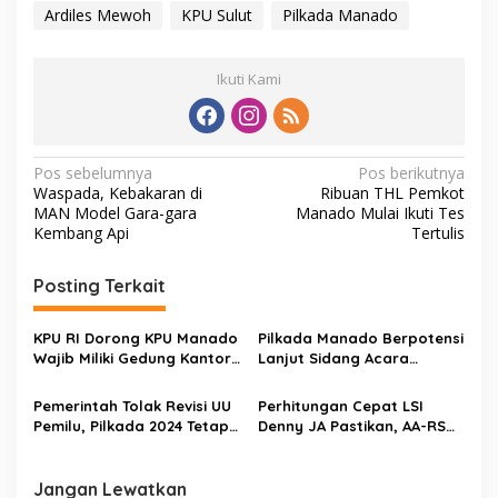
Ardiles Mewoh
KPU Sulut
Pilkada Manado
Ikuti Kami
N
Pos sebelumnya
Pos berikutnya
Waspada, Kebakaran di
Ribuan THL Pemkot
a
MAN Model Gara-gara
Manado Mulai Ikuti Tes
v
Kembang Api
Tertulis
i
Posting Terkait
g
a
KPU RI Dorong KPU Manado
Pilkada Manado Berpotensi
s
Wajib Miliki Gedung Kantor
Lanjut Sidang Acara
Representatif
Pembuktian
i
Pemerintah Tolak Revisi UU
Perhitungan Cepat LSI
p
Pemilu, Pilkada 2024 Tetap
Denny JA Pastikan, AA-RS
Dilaksanakan
Jawara Pilkada Manado
o
s
Jangan Lewatkan