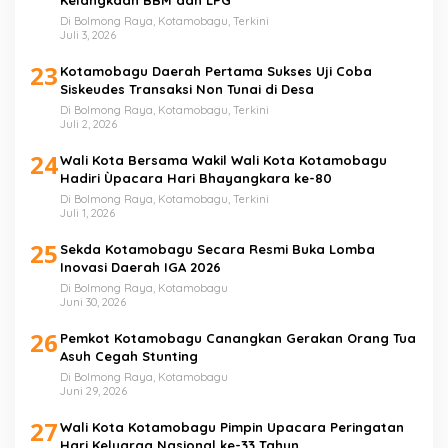
Kelangkaan BBM dan LPG
Di Bolmong Raya, Kotamobagu, Terkini
Juli 3, 2026
23
Kotamobagu Daerah Pertama Sukses Uji Coba
Siskeudes Transaksi Non Tunai di Desa
Di Bolmong Raya, Kotamobagu, Terkini
Juli 2, 2026
24
Wali Kota Bersama Wakil Wali Kota Kotamobagu
Hadiri Ùpacara Hari Bhayangkara ke-80
Di Bolmong Raya, Kotamobagu, Terkini
Juli 1, 2026
25
Sekda Kotamobagu Secara Resmi Buka Lomba
Inovasi Daerah IGA 2026
Di Bolmong Raya, Kotamobagu
Juni 30, 2026
26
Pemkot Kotamobagu Canangkan Gerakan Orang Tua
Asuh Cegah Stunting
Di Bolmong Raya, Kotamobagu
Juni 29, 2026
27
Wali Kota Kotamobagu Pimpin Upacara Peringatan
Hari Keluarga Nasional ke-33 Tahun