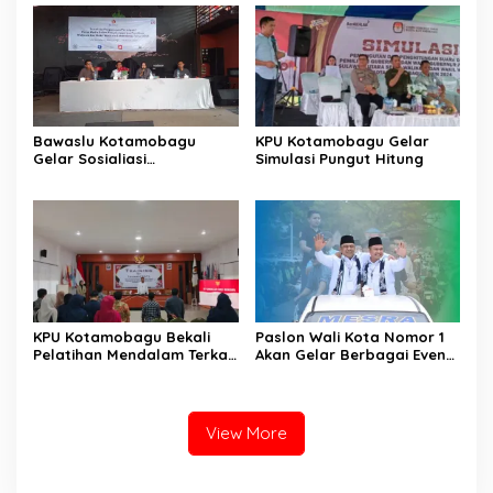
Bawaslu Kotamobagu
KPU Kotamobagu Gelar
Gelar Sosialiasi
Simulasi Pungut Hitung
Pengawasan Pilkada 2024
KPU Kotamobagu Bekali
Paslon Wali Kota Nomor 1
Pelatihan Mendalam Terkait
Akan Gelar Berbagai Event
Teknis Jelang Pilkada 2024
Tiap Tahun di Kotamobagu
Kepada KPPS
View More