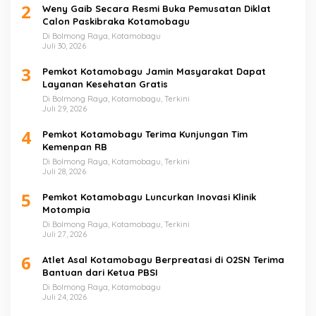
2
Weny Gaib Secara Resmi Buka Pemusatan Diklat
Calon Paskibraka Kotamobagu
Di Bolmong Raya, Kotamobagu
Juli 30, 2026
3
Pemkot Kotamobagu Jamin Masyarakat Dapat
Layanan Kesehatan Gratis
Di Bolmong Raya, Kotamobagu, Terkini
Juli 29, 2026
4
Pemkot Kotamobagu Terima Kunjungan Tim
Kemenpan RB
Di Bolmong Raya, Kotamobagu, Terkini
Juli 28, 2026
5
Pemkot Kotamobagu Luncurkan Inovasi Klinik
Motompia
Di Bolmong Raya, Kotamobagu, Terkini
Juli 27, 2026
6
Atlet Asal Kotamobagu Berpreatasi di O2SN Terima
Bantuan dari Ketua PBSI
Di Bolmong Raya, Kotamobagu
Juli 24, 2026