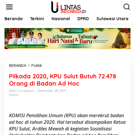
L
e
w
a
Beranda
Terkini
Nasional
DPRD
Sulawesi Utara
t
i
k
e
k
o
n
t
BERANDA
/
Politik
P
e
i
n
Pilkada 2020, KPU Sulut Butuh 72.478
l
k
Orang di Badan Ad Hoc
a
Febri Limbanon
Desember 28, 2019
d
Politik
a
2
0
2
KOMISI Pemilihan Umum (KPU) akan merekrut badan
0
ad hoc di tahun 2020. Hal tersebut disampaikan Ketua
,
KPU Sulut, Ardiles Mewoh di kegiatan Sosialisasi
K