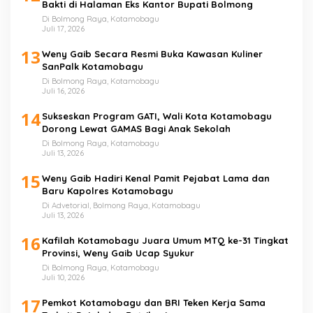
Bakti di Halaman Eks Kantor Bupati Bolmong
Di Bolmong Raya, Kotamobagu
Juli 17, 2026
13
Weny Gaib Secara Resmi Buka Kawasan Kuliner
SanPalk Kotamobagu
Di Bolmong Raya, Kotamobagu
Juli 16, 2026
14
Sukseskan Program GATI, Wali Kota Kotamobagu
Dorong Lewat GAMAS Bagi Anak Sekolah
Di Bolmong Raya, Kotamobagu
Juli 13, 2026
15
Weny Gaib Hadiri Kenal Pamit Pejabat Lama dan
Baru Kapolres Kotamobagu
Di Advetorial, Bolmong Raya, Kotamobagu
Juli 13, 2026
16
Kafilah Kotamobagu Juara Umum MTQ ke-31 Tingkat
Provinsi, Weny Gaib Ucap Syukur
Di Bolmong Raya, Kotamobagu
Juli 10, 2026
17
Pemkot Kotamobagu dan BRI Teken Kerja Sama