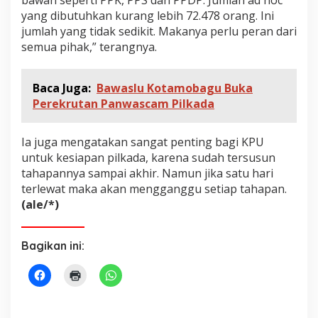
B
yang dibutuhkan kurang lebih 72.478 orang. Ini
a
d
jumlah yang tidak sedikit. Makanya perlu peran dari
a
semua pihak,” terangnya.
n
A
d
Baca Juga:
Bawaslu Kotamobagu Buka
H
Perekrutan Panwascam Pilkada
o
c
Ia juga mengatakan sangat penting bagi KPU
untuk kesiapan pilkada, karena sudah tersusun
tahapannya sampai akhir. Namun jika satu hari
terlewat maka akan mengganggu setiap tahapan.
(ale/*)
Bagikan ini: