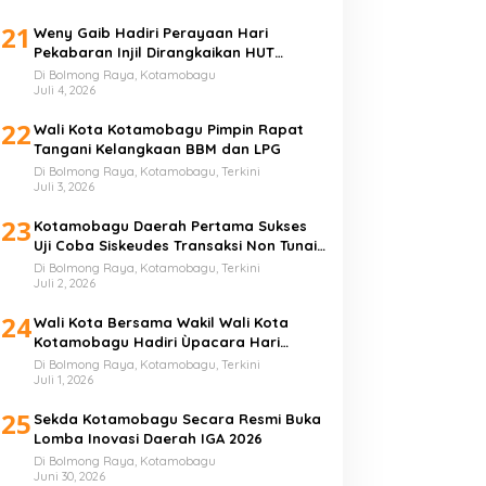
21
Weny Gaib Hadiri Perayaan Hari
Pekabaran Injil Dirangkaikan HUT
GMIBM Bersinode ke-76
Di Bolmong Raya, Kotamobagu
Juli 4, 2026
22
Wali Kota Kotamobagu Pimpin Rapat
Tangani Kelangkaan BBM dan LPG
Di Bolmong Raya, Kotamobagu, Terkini
Juli 3, 2026
23
Kotamobagu Daerah Pertama Sukses
Uji Coba Siskeudes Transaksi Non Tunai
di Desa
Di Bolmong Raya, Kotamobagu, Terkini
Juli 2, 2026
24
Wali Kota Bersama Wakil Wali Kota
Kotamobagu Hadiri Ùpacara Hari
Bhayangkara ke-80
Di Bolmong Raya, Kotamobagu, Terkini
Juli 1, 2026
25
Sekda Kotamobagu Secara Resmi Buka
Lomba Inovasi Daerah IGA 2026
Di Bolmong Raya, Kotamobagu
Juni 30, 2026