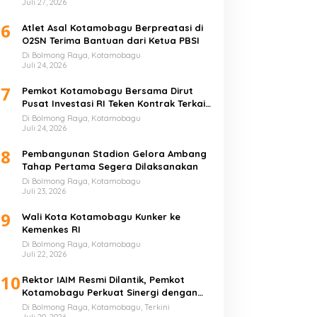
Juli 27, 2026
6
Atlet Asal Kotamobagu Berpreatasi di
O2SN Terima Bantuan dari Ketua PBSI
Di Bolmong Raya, Kotamobagu
Juli 24, 2026
7
Pemkot Kotamobagu Bersama Dirut
Pusat Investasi RI Teken Kontrak Terkait
UMKM
Di Bolmong Raya, Kotamobagu
Juli 24, 2026
8
Pembangunan Stadion Gelora Ambang
Tahap Pertama Segera Dilaksanakan
Di Bolmong Raya, Kotamobagu
Juli 23, 2026
9
Wali Kota Kotamobagu Kunker ke
Kemenkes RI
Di Bolmong Raya, Kotamobagu
Juli 22, 2026
10
Rektor IAIM Resmi Dilantik, Pemkot
Kotamobagu Perkuat Sinergi dengan
Perguruan Tinggi
Di Bolmong Raya, Kotamobagu, Terkini
Juli 20, 2026