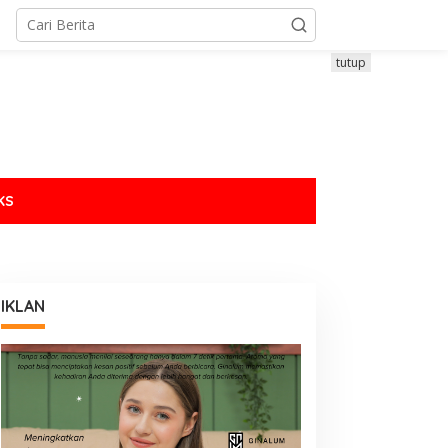
tutup
KS
IKLAN