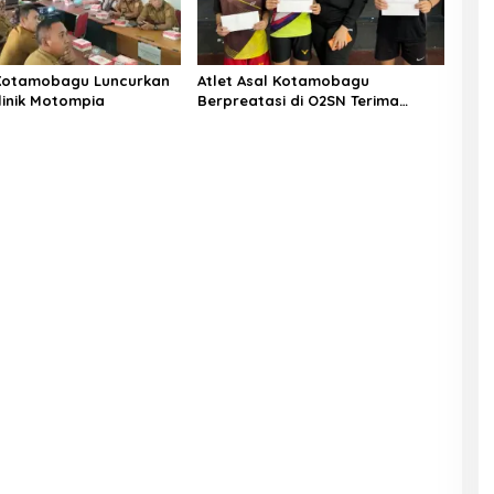
Kotamobagu Luncurkan
Atlet Asal Kotamobagu
linik Motompia
Berpreatasi di O2SN Terima
Bantuan dari Ketua PBSI