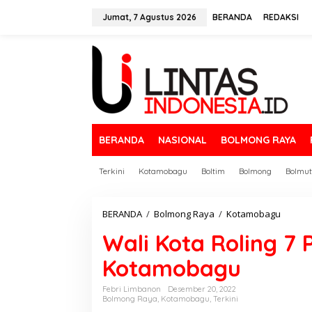
L
e
Jumat, 7 Agustus 2026
BERANDA
REDAKSI
w
a
t
i
k
e
k
o
n
BERANDA
NASIONAL
BOLMONG RAYA
t
e
n
Terkini
Kotamobagu
Boltim
Bolmong
Bolmut
BERANDA
/
Bolmong Raya
/
Kotamobagu
W
a
Wali Kota Roling 7
l
i
Kotamobagu
K
o
t
Febri Limbanon
Desember 20, 2022
Bolmong Raya
,
Kotamobagu
,
Terkini
a