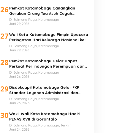
26
Pemkot Kotamobagu Canangkan
Gerakan Orang Tua Asuh Cegah
Stunting
Di Bolmong Raya, Kotamobagu
Juni 29, 2026
27
Wali Kota Kotamobagu Pimpin Upacara
Peringatan Hari Keluarga Nasional ke-
33 Tahun
Di Bolmong Raya, Kotamobagu
Juni 29, 2026
28
Pemkot Kotamobagu Gelar Rapat
Perkuat Perlindungan Perempuan dan
Anak
Di Bolmong Raya, Kotamobagu
Juni 26, 2026
29
Disdukcapil Kotamobagu Gelar FKP
Standar Layanan Administrasi dan
Kependudukan
Di Bolmong Raya, Kotamobagu
Juni 25, 2026
30
Wakil Wali Kota Kotamobagu Hadiri
PENAS XVII di Gorontalo
Di Bolmong Raya, Kotamobagu, Terkini
Juni 24, 2026