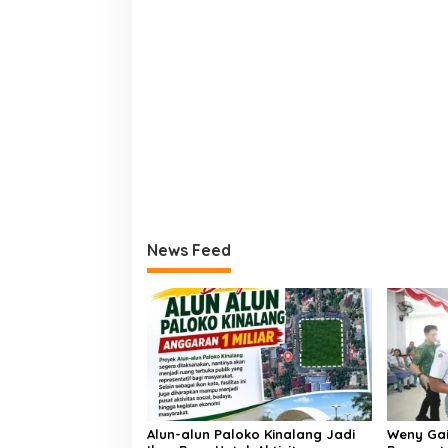
News Feed
Alun-alun Paloko Kinalang Jadi
Weny Gai