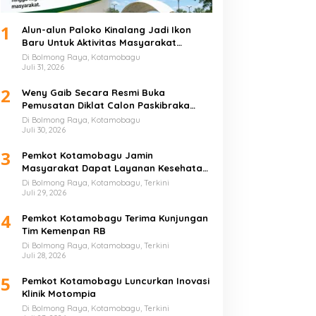
1
Alun-alun Paloko Kinalang Jadi Ikon
Baru Untuk Aktivitas Masyarakat
Kotamobagu
Di Bolmong Raya, Kotamobagu
Juli 31, 2026
2
Weny Gaib Secara Resmi Buka
Pemusatan Diklat Calon Paskibraka
Kotamobagu
Di Bolmong Raya, Kotamobagu
Juli 30, 2026
3
Pemkot Kotamobagu Jamin
Masyarakat Dapat Layanan Kesehatan
Gratis
Di Bolmong Raya, Kotamobagu, Terkini
Juli 29, 2026
4
Pemkot Kotamobagu Terima Kunjungan
Tim Kemenpan RB
Di Bolmong Raya, Kotamobagu, Terkini
Juli 28, 2026
5
Pemkot Kotamobagu Luncurkan Inovasi
Klinik Motompia
Di Bolmong Raya, Kotamobagu, Terkini