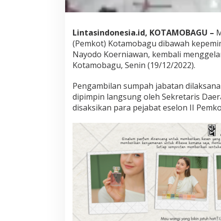
o
b
a
g
Lintasindonesia.id, KOTAMOBAGU –
M
u
(Pemkot) Kotamobagu dibawah kepemimp
Nayodo Koerniawan, kembali menggelar 
Kotamobagu, Senin (19/12/2022).
Pengambilan sumpah jabatan dilaksana
dipimpin langsung oleh Sekretaris Dae
disaksikan para pejabat eselon II Pem