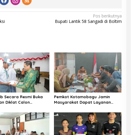
Pos berikutnya
ksi
Bupati Lantik 58 Sangadi di Boltim
b Secara Resmi Buka
Pemkot Kotamobagu Jamin
n Diklat Calon
Masyarakat Dapat Layanan
aka Kotamobagu
Kesehatan Gratis