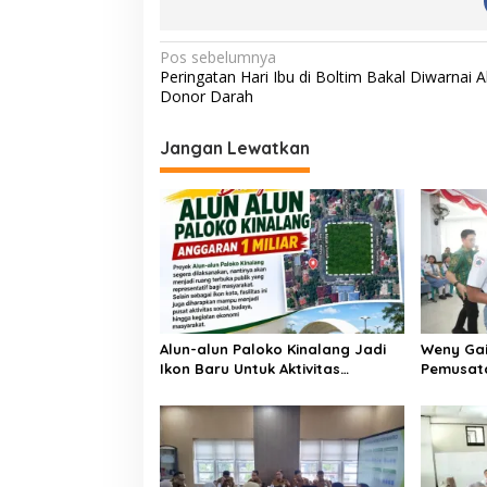
N
Pos sebelumnya
Peringatan Hari Ibu di Boltim Bakal Diwarnai A
a
Donor Darah
v
i
Jangan Lewatkan
g
a
s
i
p
o
Alun-alun Paloko Kinalang Jadi
Weny Gai
s
Ikon Baru Untuk Aktivitas
Pemusata
Masyarakat Kotamobagu
Paskibr