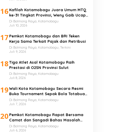
16
Kafilah Kotamobagu Juara Umum MTQ
ke-31 Tingkat Provinsi, Weny Gaib Ucap
Syukur
Di Bolmong Raya, Kotamobagu
Juli 10, 2026
17
Pemkot Kotamobagu dan BRI Teken
Kerja Sama Terkait Pajak dan Retribusi
Di Bolmong Raya, Kotamobagu, Terkini
Juli 9, 2026
18
Tiga Atlet Asal Kotamobagu Raih
Prestasi di O2SN Provinsi Sulut
Di Bolmong Raya, Kotamobagu
Juli 8, 2026
19
Wali Kota Kotamobagu Secara Resmi
Buka Tournament Sepak Bola Totabuan
Champion League
Di Bolmong Raya, Kotamobagu
Juli 7, 2026
20
Pemkot Kotamobagu Rapat Bersama
Camat dan Sangadi Bahas Masalah
Sampah
Di Bolmong Raya, Kotamobagu
Juli 6, 2026