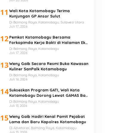
11
Wali Kota Kotamobagu Terima
Kunjungan GP Ansor Sulut
Di Bolmong Raya, Kotamobagu, Sulawesi Utara
Juli 17, 2026
12
Pemkot Kotamobagu Bersama
Forkopimda Kerja Bakti di Halaman Eks
Kantor Bupati Bolmong
Di Bolmong Raya, Kotamobagu
Juli 17, 2026
13
Weny Gaib Secara Resmi Buka Kawasan
Kuliner SanPalk Kotamobagu
Di Bolmong Raya, Kotamobagu
Juli 16, 2026
14
Sukseskan Program GATI, Wali Kota
Kotamobagu Dorong Lewat GAMAS Bagi
Anak Sekolah
Di Bolmong Raya, Kotamobagu
Juli 13, 2026
15
Weny Gaib Hadiri Kenal Pamit Pejabat
Lama dan Baru Kapolres Kotamobagu
Di Advetorial, Bolmong Raya, Kotamobagu
Juli 13, 2026