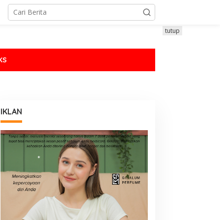
tutup
KS
IKLAN