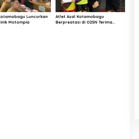
Kotamobagu Luncurkan
Atlet Asal Kotamobagu
linik Motompia
Berpreatasi di O2SN Terima
Bantuan dari Ketua PBSI