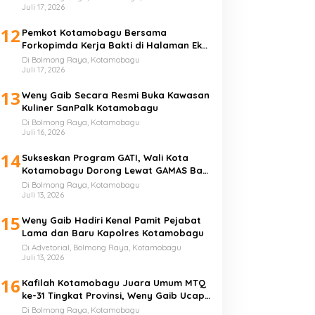
Juli 17, 2026
12
Pemkot Kotamobagu Bersama
Forkopimda Kerja Bakti di Halaman Eks
Kantor Bupati Bolmong
Di Bolmong Raya, Kotamobagu
Juli 17, 2026
13
Weny Gaib Secara Resmi Buka Kawasan
Kuliner SanPalk Kotamobagu
Di Bolmong Raya, Kotamobagu
Juli 16, 2026
14
Sukseskan Program GATI, Wali Kota
Kotamobagu Dorong Lewat GAMAS Bagi
Anak Sekolah
Di Bolmong Raya, Kotamobagu
Juli 13, 2026
15
Weny Gaib Hadiri Kenal Pamit Pejabat
Lama dan Baru Kapolres Kotamobagu
Di Advetorial, Bolmong Raya, Kotamobagu
Juli 13, 2026
16
Kafilah Kotamobagu Juara Umum MTQ
ke-31 Tingkat Provinsi, Weny Gaib Ucap
Syukur
Di Bolmong Raya, Kotamobagu