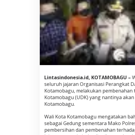
e
s
K
o
t
a
m
o
b
a
g
u
D
a
Lintasindonesia.id, KOTAMOBAGU –
W
l
seluruh jajaran Organisasi Perangkat 
a
Kotamobagu, melakukan pembenahan t
m
Kotamobagu (UDK) yang nantinya akan
1
H
Kotamobagu.
a
r
Wali Kota Kotamobagu mengatakan bah
i
sebagai Gedung sementara Mako Polres
pembersihan dan pembenahan terhadap