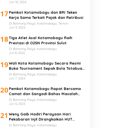
Juli 10, 2026
17
Pemkot Kotamobagu dan BRI Teken
Kerja Sama Terkait Pajak dan Retribusi
Di Bolmong Raya, Kotamobagu, Terkini
Juli 9, 2026
18
Tiga Atlet Asal Kotamobagu Raih
Prestasi di O2SN Provinsi Sulut
Di Bolmong Raya, Kotamobagu
Juli 8, 2026
19
Wali Kota Kotamobagu Secara Resmi
Buka Tournament Sepak Bola Totabuan
Champion League
Di Bolmong Raya, Kotamobagu
Juli 7, 2026
20
Pemkot Kotamobagu Rapat Bersama
Camat dan Sangadi Bahas Masalah
Sampah
Di Bolmong Raya, Kotamobagu
Juli 6, 2026
21
Weny Gaib Hadiri Perayaan Hari
Pekabaran Injil Dirangkaikan HUT
GMIBM Bersinode ke-76
Di Bolmong Raya, Kotamobagu