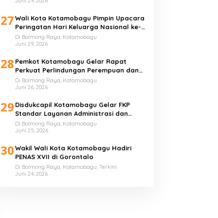
Juni 29, 2026
27
Wali Kota Kotamobagu Pimpin Upacara
Peringatan Hari Keluarga Nasional ke-
33 Tahun
Di Bolmong Raya, Kotamobagu
Juni 29, 2026
28
Pemkot Kotamobagu Gelar Rapat
Perkuat Perlindungan Perempuan dan
Anak
Di Bolmong Raya, Kotamobagu
Juni 26, 2026
29
Disdukcapil Kotamobagu Gelar FKP
Standar Layanan Administrasi dan
Kependudukan
Di Bolmong Raya, Kotamobagu
Juni 25, 2026
30
Wakil Wali Kota Kotamobagu Hadiri
PENAS XVII di Gorontalo
Di Bolmong Raya, Kotamobagu, Terkini
Juni 24, 2026