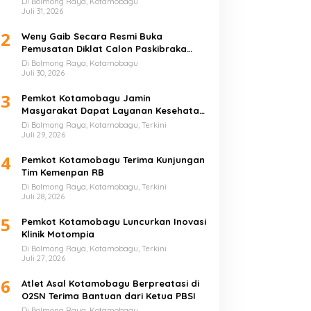
Di Bolmong Raya, Kotamobagu
Juli 31, 2026
2
Weny Gaib Secara Resmi Buka
Pemusatan Diklat Calon Paskibraka
Kotamobagu
Di Bolmong Raya, Kotamobagu
Juli 30, 2026
3
Pemkot Kotamobagu Jamin
Masyarakat Dapat Layanan Kesehatan
Gratis
Di Bolmong Raya, Kotamobagu, Terkini
Juli 29, 2026
4
Pemkot Kotamobagu Terima Kunjungan
Tim Kemenpan RB
Di Bolmong Raya, Kotamobagu, Terkini
Juli 28, 2026
5
Pemkot Kotamobagu Luncurkan Inovasi
Klinik Motompia
Di Bolmong Raya, Kotamobagu, Terkini
Juli 27, 2026
6
Atlet Asal Kotamobagu Berpreatasi di
O2SN Terima Bantuan dari Ketua PBSI
Di Bolmong Raya, Kotamobagu