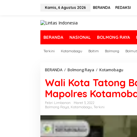
L
e
Kamis, 6 Agustus 2026
BERANDA
REDAKSI
w
a
t
i
k
BERANDA
NASIONAL
BOLMONG RAYA
e
k
Terkini
Kotamobagu
Boltim
Bolmong
Bolmut
o
n
t
e
BERANDA
/
Bolmong Raya
/
Kotamobagu
W
n
a
Wali Kota Tatong B
l
i
Mapolres Kotamoba
K
o
t
Febri Limbanon
Maret 3, 2022
Bolmong Raya
,
Kotamobagu
,
Terkini
a
T
a
t
o
n