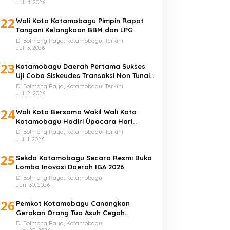
Juli 4, 2026
22
Wali Kota Kotamobagu Pimpin Rapat
Tangani Kelangkaan BBM dan LPG
Di Bolmong Raya, Kotamobagu, Terkini
Juli 3, 2026
23
Kotamobagu Daerah Pertama Sukses
Uji Coba Siskeudes Transaksi Non Tunai
di Desa
Di Bolmong Raya, Kotamobagu, Terkini
Juli 2, 2026
24
Wali Kota Bersama Wakil Wali Kota
Kotamobagu Hadiri Ùpacara Hari
Bhayangkara ke-80
Di Bolmong Raya, Kotamobagu, Terkini
Juli 1, 2026
25
Sekda Kotamobagu Secara Resmi Buka
Lomba Inovasi Daerah IGA 2026
Di Bolmong Raya, Kotamobagu
Juni 30, 2026
26
Pemkot Kotamobagu Canangkan
Gerakan Orang Tua Asuh Cegah
Stunting
Di Bolmong Raya, Kotamobagu