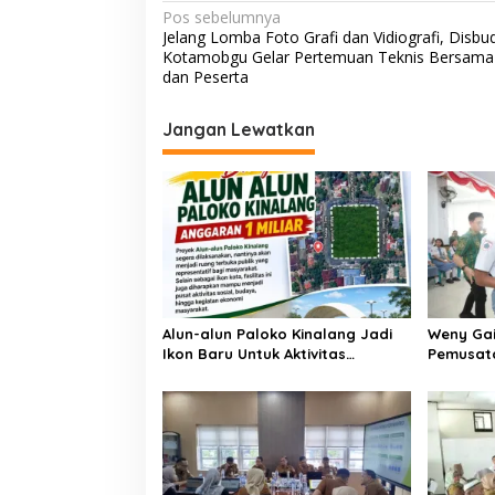
N
Pos sebelumnya
Jelang Lomba Foto Grafi dan Vidiografi, Disbu
a
Kotamobgu Gelar Pertemuan Teknis Bersama 
v
dan Peserta
i
Jangan Lewatkan
g
a
s
i
p
o
s
Alun-alun Paloko Kinalang Jadi
Weny Gai
Ikon Baru Untuk Aktivitas
Pemusata
Masyarakat Kotamobagu
Paskibr