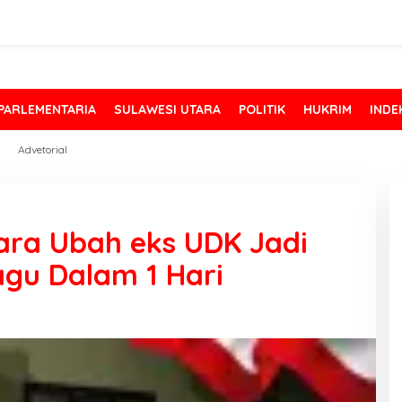
PARLEMENTARIA
SULAWESI UTARA
POLITIK
HUKRIM
INDE
Advetorial
ara Ubah eks UDK Jadi
gu Dalam 1 Hari