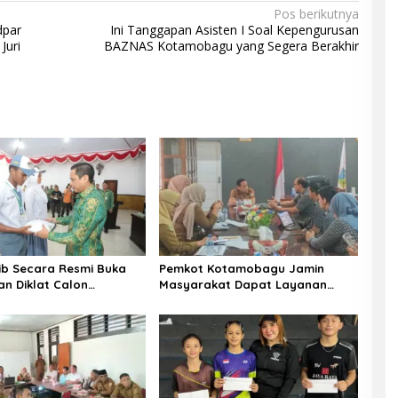
Pos berikutnya
dpar
Ini Tanggapan Asisten I Soal Kepengurusan
Juri
BAZNAS Kotamobagu yang Segera Berakhir
b Secara Resmi Buka
Pemkot Kotamobagu Jamin
n Diklat Calon
Masyarakat Dapat Layanan
aka Kotamobagu
Kesehatan Gratis