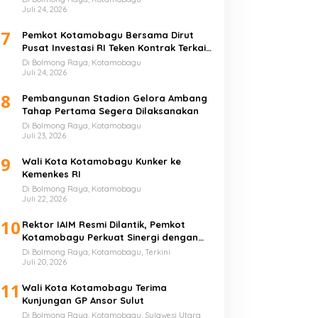
Juli 24, 2026
7
Pemkot Kotamobagu Bersama Dirut
Pusat Investasi RI Teken Kontrak Terkait
UMKM
Di Bolmong Raya, Kotamobagu
Juli 24, 2026
8
Pembangunan Stadion Gelora Ambang
Tahap Pertama Segera Dilaksanakan
Di Bolmong Raya, Kotamobagu
Juli 23, 2026
9
Wali Kota Kotamobagu Kunker ke
Kemenkes RI
Di Bolmong Raya, Kotamobagu
Juli 22, 2026
10
Rektor IAIM Resmi Dilantik, Pemkot
Kotamobagu Perkuat Sinergi dengan
Perguruan Tinggi
Di Bolmong Raya, Kotamobagu, Terkini
Juli 20, 2026
11
Wali Kota Kotamobagu Terima
Kunjungan GP Ansor Sulut
Di Bolmong Raya, Kotamobagu, Sulawesi Utara