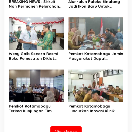
BREAKING NEWS : Sirkuit
Alun-alun Paloko Kinalang
Non Permanen Kelurahan
Jadi Ikon Baru Untuk
Upai Makan Korban, Mobil
Aktivitas Masyarakat
Peserta Hilang Kendali
Kotamobagu
Tabrak Penonton
Weny Gaib Secara Resmi
Pemkot Kotamobagu Jamin
Buka Pemusatan Diklat
Masyarakat Dapat
Calon Paskibraka
Layanan Kesehatan Gratis
Kotamobagu
Pemkot Kotamobagu
Pemkot Kotamobagu
Terima Kunjungan Tim
Luncurkan Inovasi Klinik
Kemenpan RB
Motompia
View More