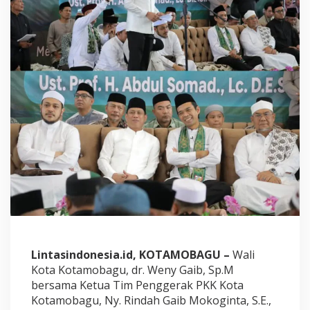
i
T
a
b
l
i
g
h
A
k
b
a
r
O
l
e
h
U
s
t
a
Lintasindonesia.id, KOTAMOBAGU –
Wali
d
Kota Kotamobagu, dr. Weny Gaib, Sp.M
z
bersama Ketua Tim Penggerak PKK Kota
A
Kotamobagu, Ny. Rindah Gaib Mokoginta, S.E.,
b