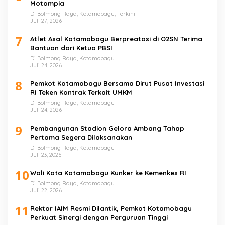
Motompia
Di Bolmong Raya, Kotamobagu, Terkini
Juli 27, 2026
7
Atlet Asal Kotamobagu Berpreatasi di O2SN Terima
Bantuan dari Ketua PBSI
Di Bolmong Raya, Kotamobagu
Juli 24, 2026
8
Pemkot Kotamobagu Bersama Dirut Pusat Investasi
RI Teken Kontrak Terkait UMKM
Di Bolmong Raya, Kotamobagu
Juli 24, 2026
9
Pembangunan Stadion Gelora Ambang Tahap
Pertama Segera Dilaksanakan
Di Bolmong Raya, Kotamobagu
Juli 23, 2026
10
Wali Kota Kotamobagu Kunker ke Kemenkes RI
Di Bolmong Raya, Kotamobagu
Juli 22, 2026
11
Rektor IAIM Resmi Dilantik, Pemkot Kotamobagu
Perkuat Sinergi dengan Perguruan Tinggi