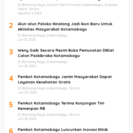
Tabrak Penonton
Di Bolmong Raya, Hukum Dan Kriminal, Kotamobagu, Sulawesi
Utara, Terkini
Agustus 9, 2026
2
Alun-alun Paloko Kinalang Jadi Ikon Baru Untuk
Aktivitas Masyarakat Kotamobagu
Di Bolmong Raya, Kotamobagu
Juli 31, 2026
3
Weny Gaib Secara Resmi Buka Pemusatan Diklat
Calon Paskibraka Kotamobagu
Di Bolmong Raya, Kotamobagu
Juli 30, 2026
4
Pemkot Kotamobagu Jamin Masyarakat Dapat
Layanan Kesehatan Gratis
Di Bolmong Raya, Kotamobagu, Terkini
Juli 29, 2026
5
Pemkot Kotamobagu Terima Kunjungan Tim
Kemenpan RB
Di Bolmong Raya, Kotamobagu, Terkini
Juli 28, 2026
6
Pemkot Kotamobagu Luncurkan Inovasi Klinik