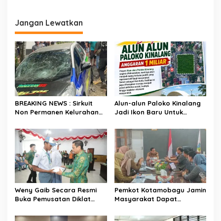
i
Menyambut Ustadz H.
p
Abdul Somad
Jangan Lewatkan
o
s
BREAKING NEWS : Sirkuit
Alun-alun Paloko Kinalang
Non Permanen Kelurahan
Jadi Ikon Baru Untuk
Upai Makan Korban, Mobil
Aktivitas Masyarakat
Peserta Hilang Kendali
Kotamobagu
Tabrak Penonton
Weny Gaib Secara Resmi
Pemkot Kotamobagu Jamin
Buka Pemusatan Diklat
Masyarakat Dapat
Calon Paskibraka
Layanan Kesehatan Gratis
Kotamobagu