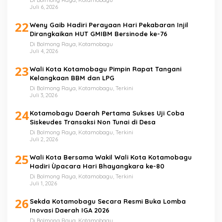
Di Bolmong Raya, Kotamobagu
Juli 6, 2026
22
Weny Gaib Hadiri Perayaan Hari Pekabaran Injil
Dirangkaikan HUT GMIBM Bersinode ke-76
Di Bolmong Raya, Kotamobagu
Juli 4, 2026
23
Wali Kota Kotamobagu Pimpin Rapat Tangani
Kelangkaan BBM dan LPG
Di Bolmong Raya, Kotamobagu, Terkini
Juli 3, 2026
24
Kotamobagu Daerah Pertama Sukses Uji Coba
Siskeudes Transaksi Non Tunai di Desa
Di Bolmong Raya, Kotamobagu, Terkini
Juli 2, 2026
25
Wali Kota Bersama Wakil Wali Kota Kotamobagu
Hadiri Ùpacara Hari Bhayangkara ke-80
Di Bolmong Raya, Kotamobagu, Terkini
Juli 1, 2026
26
Sekda Kotamobagu Secara Resmi Buka Lomba
Inovasi Daerah IGA 2026
Di Bolmong Raya, Kotamobagu