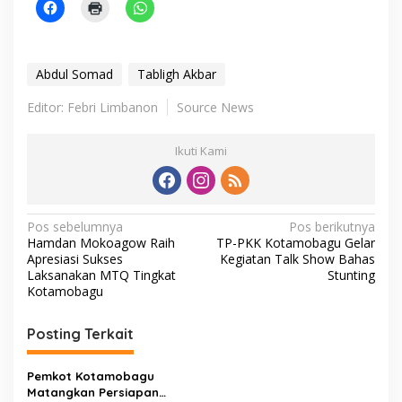
Abdul Somad
Tabligh Akbar
Editor: Febri Limbanon
Source News
Ikuti Kami
N
Pos sebelumnya
Pos berikutnya
Hamdan Mokoagow Raih
TP-PKK Kotamobagu Gelar
a
Apresiasi Sukses
Kegiatan Talk Show Bahas
v
Laksanakan MTQ Tingkat
Stunting
Kotamobagu
i
g
Posting Terkait
a
s
Pemkot Kotamobagu
Matangkan Persiapan