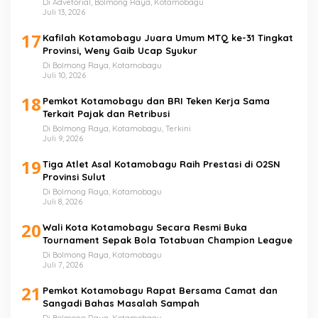
Di Advetorial, Bolmong Raya, Kotamobagu
Juli 13, 2026
17
Kafilah Kotamobagu Juara Umum MTQ ke-31 Tingkat
Provinsi, Weny Gaib Ucap Syukur
Di Bolmong Raya, Kotamobagu
Juli 10, 2026
18
Pemkot Kotamobagu dan BRI Teken Kerja Sama
Terkait Pajak dan Retribusi
Di Bolmong Raya, Kotamobagu, Terkini
Juli 9, 2026
19
Tiga Atlet Asal Kotamobagu Raih Prestasi di O2SN
Provinsi Sulut
Di Bolmong Raya, Kotamobagu
Juli 8, 2026
20
Wali Kota Kotamobagu Secara Resmi Buka
Tournament Sepak Bola Totabuan Champion League
Di Bolmong Raya, Kotamobagu
Juli 7, 2026
21
Pemkot Kotamobagu Rapat Bersama Camat dan
Sangadi Bahas Masalah Sampah