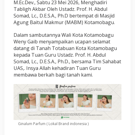
d
M.Ec.Dev., Sabtu 23 Mei 2026, Menghadiri
u
Tabligh Akbar Oleh Ustadz. Prof. H. Abdul
l
Somad, Lc., D.E.S.A., Ph.D bertempat di Masjid
S
Agung Baitul Makmur (MABM) Kotamobagu.
o
m
a
Dalam sambutannya Wali Kota Kotamobagu
d
Weny Gaib menyampaikan ucapan selamat
d
datang di Tanah Totabuan Kota Kotamobagu
i
kepada Tuan Guru Ustadz. Prof. H. Abdul
K
Somad, Lc., D.E.S.A., Ph.D., bersama Tim Sahabat
o
t
UAS,. Insya Allah kehadiran Tuan Guru
a
membawa berkah bagi tanah kami.
m
o
b
a
g
u
Ginalum Parfum ( Lokal Brand indonesia )