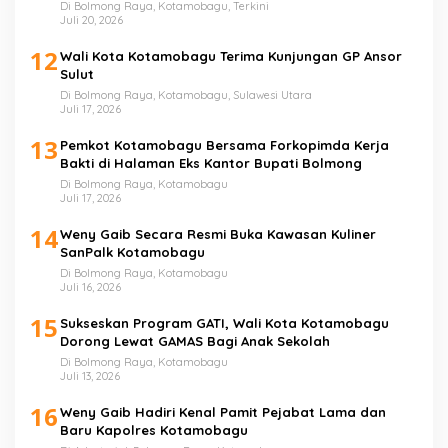
Di Bolmong Raya, Kotamobagu, Terkini
Juli 20, 2026
12
Wali Kota Kotamobagu Terima Kunjungan GP Ansor
Sulut
Di Bolmong Raya, Kotamobagu, Sulawesi Utara
Juli 17, 2026
13
Pemkot Kotamobagu Bersama Forkopimda Kerja
Bakti di Halaman Eks Kantor Bupati Bolmong
Di Bolmong Raya, Kotamobagu
Juli 17, 2026
14
Weny Gaib Secara Resmi Buka Kawasan Kuliner
SanPalk Kotamobagu
Di Bolmong Raya, Kotamobagu
Juli 16, 2026
15
Sukseskan Program GATI, Wali Kota Kotamobagu
Dorong Lewat GAMAS Bagi Anak Sekolah
Di Bolmong Raya, Kotamobagu
Juli 13, 2026
16
Weny Gaib Hadiri Kenal Pamit Pejabat Lama dan
Baru Kapolres Kotamobagu