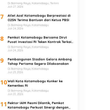
Di Bolmong Raya, Kotamobagu, Terkini
Juli 27, 2026
7
Atlet Asal Kotamobagu Berpreatasi di
O2SN Terima Bantuan dari Ketua PBSI
Di Bolmong Raya, Kotamobagu
Juli 24, 2026
8
Pemkot Kotamobagu Bersama Dirut
Pusat Investasi RI Teken Kontrak Terkait
UMKM
Di Bolmong Raya, Kotamobagu
Juli 24, 2026
9
Pembangunan Stadion Gelora Ambang
Tahap Pertama Segera Dilaksanakan
Di Bolmong Raya, Kotamobagu
Juli 23, 2026
10
Wali Kota Kotamobagu Kunker ke
Kemenkes RI
Di Bolmong Raya, Kotamobagu
Juli 22, 2026
11
Rektor IAIM Resmi Dilantik, Pemkot
Kotamobagu Perkuat Sinergi dengan