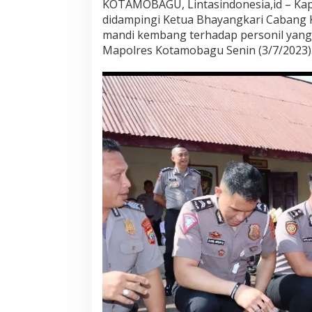
KOTAMOBAGU, Lintasindonesia,id – Kap
k
didampingi Ketua Bhayangkari Cabang 
P
mandi kembang terhadap personil yang 
a
n
Mapolres Kotamobagu Senin (3/7/2023)
g
k
a
t
,
K
a
p
o
l
r
e
s
K
o
t
a
m
o
b
a