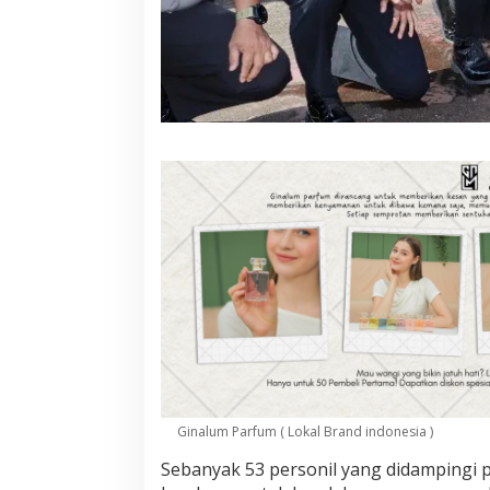
g
u
P
i
m
p
i
n
T
r
a
d
i
s
i
S
i
r
a
m
a
n
Ginalum Parfum ( Lokal Brand indonesia )
A
Sebanyak 53 personil yang didampingi
i