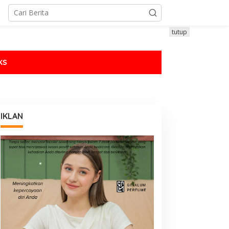
tutup
KS
IKLAN