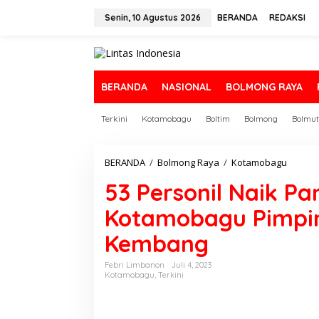
L
e
Senin, 10 Agustus 2026
BERANDA
REDAKSI
w
a
t
i
k
BERANDA
NASIONAL
BOLMONG RAYA
e
k
Terkini
Kotamobagu
Boltim
Bolmong
Bolmut
o
n
t
e
BERANDA
/
Bolmong Raya
/
Kotamobagu
5
n
3
53 Personil Naik Pa
P
e
Kotamobagu Pimpin 
r
s
Kembang
o
n
i
Febri Limbanon
Juli 4, 2023
Kotamobagu
,
Terkini
l
N
a
i