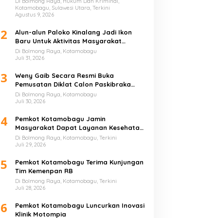
Di Bolmong Raya, Hukum Dan Kriminal,
Penonton
Kotamobagu, Sulawesi Utara, Terkini
Agustus 9, 2026
2
Alun-alun Paloko Kinalang Jadi Ikon
Baru Untuk Aktivitas Masyarakat
Kotamobagu
Di Bolmong Raya, Kotamobagu
Juli 31, 2026
3
Weny Gaib Secara Resmi Buka
Pemusatan Diklat Calon Paskibraka
Kotamobagu
Di Bolmong Raya, Kotamobagu
Juli 30, 2026
4
Pemkot Kotamobagu Jamin
Masyarakat Dapat Layanan Kesehatan
Gratis
Di Bolmong Raya, Kotamobagu, Terkini
Juli 29, 2026
5
Pemkot Kotamobagu Terima Kunjungan
Tim Kemenpan RB
Di Bolmong Raya, Kotamobagu, Terkini
Juli 28, 2026
6
Pemkot Kotamobagu Luncurkan Inovasi
Klinik Motompia