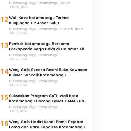
Perguruan Tinggi
Di Bolmong Raya, Kotamobagu, Terkini
Juli 20, 2026
12
Wali Kota Kotamobagu Terima
Kunjungan GP Ansor Sulut
Di Bolmong Raya, Kotamobagu, Sulawesi Utara
Juli 17, 2026
13
Pemkot Kotamobagu Bersama
Forkopimda Kerja Bakti di Halaman Eks
Kantor Bupati Bolmong
Di Bolmong Raya, Kotamobagu
Juli 17, 2026
14
Weny Gaib Secara Resmi Buka Kawasan
Kuliner SanPalk Kotamobagu
Di Bolmong Raya, Kotamobagu
Juli 16, 2026
15
Sukseskan Program GATI, Wali Kota
Kotamobagu Dorong Lewat GAMAS Bagi
Anak Sekolah
Di Bolmong Raya, Kotamobagu
Juli 13, 2026
16
Weny Gaib Hadiri Kenal Pamit Pejabat
Lama dan Baru Kapolres Kotamobagu