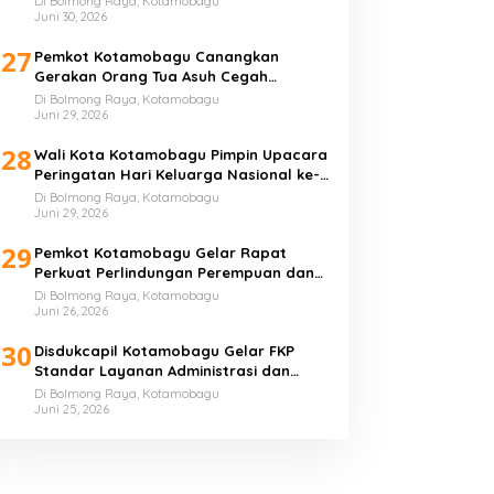
Di Bolmong Raya, Kotamobagu
Juni 30, 2026
27
Pemkot Kotamobagu Canangkan
Gerakan Orang Tua Asuh Cegah
Stunting
Di Bolmong Raya, Kotamobagu
Juni 29, 2026
28
Wali Kota Kotamobagu Pimpin Upacara
Peringatan Hari Keluarga Nasional ke-
33 Tahun
Di Bolmong Raya, Kotamobagu
Juni 29, 2026
29
Pemkot Kotamobagu Gelar Rapat
Perkuat Perlindungan Perempuan dan
Anak
Di Bolmong Raya, Kotamobagu
Juni 26, 2026
30
Disdukcapil Kotamobagu Gelar FKP
Standar Layanan Administrasi dan
Kependudukan
Di Bolmong Raya, Kotamobagu
Juni 25, 2026