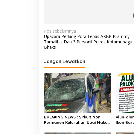
N
Pos sebelumnya
Upacara Pedang Pora Lepas AKBP Brammy
a
Tamalihis Dan 3 Personil Polres Kotamobagu
v
Bhakti
i
Jangan Lewatkan
g
a
s
i
p
o
s
BREAKING NEWS : Sirkuit Non
Alun-alu
Permanen Kelurahan Upai Makan
Ikon Baru
Korban, Mobil Peserta Hilang
Masyara
Kendali Tabrak Penonton