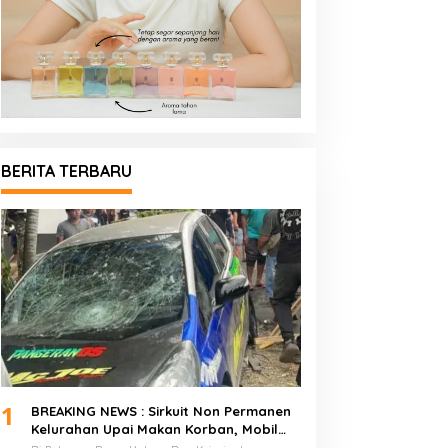
BERITA TERBARU
1
BREAKING NEWS : Sirkuit Non Permanen
Kelurahan Upai Makan Korban, Mobil
Peserta Hilang Kendali Tabrak