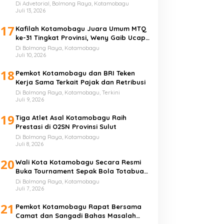
Di Advetorial, Bolmong Raya, Kotamobagu
Juli 13, 2026
17
Kafilah Kotamobagu Juara Umum MTQ
ke-31 Tingkat Provinsi, Weny Gaib Ucap
Syukur
Di Bolmong Raya, Kotamobagu
Juli 10, 2026
18
Pemkot Kotamobagu dan BRI Teken
Kerja Sama Terkait Pajak dan Retribusi
Di Bolmong Raya, Kotamobagu, Terkini
Juli 9, 2026
19
Tiga Atlet Asal Kotamobagu Raih
Prestasi di O2SN Provinsi Sulut
Di Bolmong Raya, Kotamobagu
Juli 8, 2026
20
Wali Kota Kotamobagu Secara Resmi
Buka Tournament Sepak Bola Totabuan
Champion League
Di Bolmong Raya, Kotamobagu
Juli 7, 2026
21
Pemkot Kotamobagu Rapat Bersama
Camat dan Sangadi Bahas Masalah