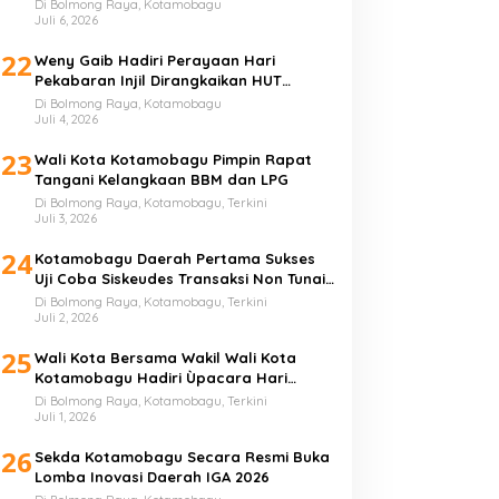
Sampah
Di Bolmong Raya, Kotamobagu
Juli 6, 2026
22
Weny Gaib Hadiri Perayaan Hari
Pekabaran Injil Dirangkaikan HUT
GMIBM Bersinode ke-76
Di Bolmong Raya, Kotamobagu
Juli 4, 2026
23
Wali Kota Kotamobagu Pimpin Rapat
Tangani Kelangkaan BBM dan LPG
Di Bolmong Raya, Kotamobagu, Terkini
Juli 3, 2026
24
Kotamobagu Daerah Pertama Sukses
Uji Coba Siskeudes Transaksi Non Tunai
di Desa
Di Bolmong Raya, Kotamobagu, Terkini
Juli 2, 2026
25
Wali Kota Bersama Wakil Wali Kota
Kotamobagu Hadiri Ùpacara Hari
Bhayangkara ke-80
Di Bolmong Raya, Kotamobagu, Terkini
Juli 1, 2026
26
Sekda Kotamobagu Secara Resmi Buka
Lomba Inovasi Daerah IGA 2026