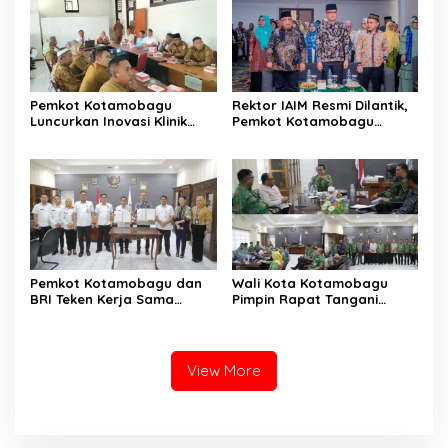
Pemkot Kotamobagu
Rektor IAIM Resmi Dilantik,
Luncurkan Inovasi Klinik
Pemkot Kotamobagu
Motompia
Perkuat Sinergi dengan
Perguruan Tinggi
Pemkot Kotamobagu dan
Wali Kota Kotamobagu
BRI Teken Kerja Sama
Pimpin Rapat Tangani
Terkait Pajak dan Retribusi
Kelangkaan BBM dan LPG
View More