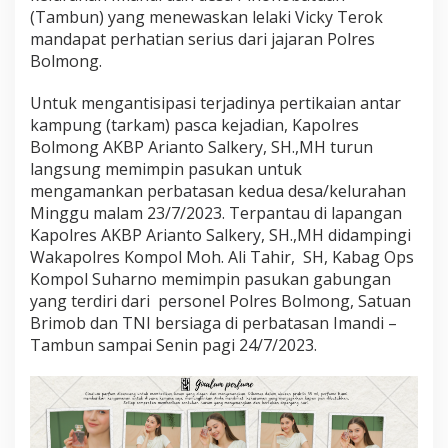
P
(Tambun) yang menewaskan lelaki Vicky Terok
a
mandapat perhatian serius dari jajaran Polres
s
Bolmong.
u
k
a
Untuk mengantisipasi terjadinya pertikaian antar
n
kampung (tarkam) pasca kejadian, Kapolres
A
Bolmong AKBP Arianto Salkery, SH.,MH turun
m
langsung memimpin pasukan untuk
a
n
mengamankan perbatasan kedua desa/kelurahan
k
Minggu malam 23/7/2023. Terpantau di lapangan
a
Kapolres AKBP Arianto Salkery, SH.,MH didampingi
n
Wakapolres Kompol Moh. Ali Tahir, SH, Kabag Ops
P
e
Kompol Suharno memimpin pasukan gabungan
r
yang terdiri dari personel Polres Bolmong, Satuan
b
Brimob dan TNI bersiaga di perbatasan Imandi –
a
Tambun sampai Senin pagi 24/7/2023.
t
a
s
a
n
I