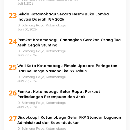
Juli 1, 2026
23
Sekda Kotamobagu Secara Resmi Buka Lomba
Inovasi Daerah IGA 2026
Di Bolmong Raya, Kotamobagu
Juni 30, 2026
24
Pemkot Kotamobagu Canangkan Gerakan Orang Tua
Asuh Cegah Stunting
Di Bolmong Raya, Kotamobagu
Juni 29, 2026
25
Wali Kota Kotamobagu Pimpin Upacara Peringatan
Hari Keluarga Nasional ke-33 Tahun
Di Bolmong Raya, Kotamobagu
Juni 29, 2026
26
Pemkot Kotamobagu Gelar Rapat Perkuat
Perlindungan Perempuan dan Anak
Di Bolmong Raya, Kotamobagu
Juni 26, 2026
27
Disdukcapil Kotamobagu Gelar FKP Standar Layanan
Administrasi dan Kependudukan
Di Bolmong Raya, Kotamobagu