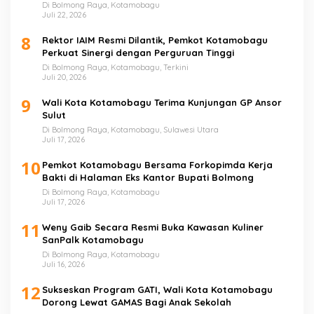
Di Bolmong Raya, Kotamobagu
Juli 22, 2026
8
Rektor IAIM Resmi Dilantik, Pemkot Kotamobagu
Perkuat Sinergi dengan Perguruan Tinggi
Di Bolmong Raya, Kotamobagu, Terkini
Juli 20, 2026
9
Wali Kota Kotamobagu Terima Kunjungan GP Ansor
Sulut
Di Bolmong Raya, Kotamobagu, Sulawesi Utara
Juli 17, 2026
10
Pemkot Kotamobagu Bersama Forkopimda Kerja
Bakti di Halaman Eks Kantor Bupati Bolmong
Di Bolmong Raya, Kotamobagu
Juli 17, 2026
11
Weny Gaib Secara Resmi Buka Kawasan Kuliner
SanPalk Kotamobagu
Di Bolmong Raya, Kotamobagu
Juli 16, 2026
12
Sukseskan Program GATI, Wali Kota Kotamobagu
Dorong Lewat GAMAS Bagi Anak Sekolah