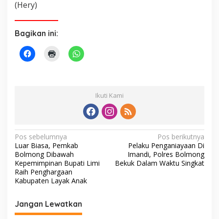
(Hery)
Bagikan ini:
Ikuti Kami
N
Pos sebelumnya
Pos berikutnya
Luar Biasa, Pemkab
Pelaku Penganiayaan Di
a
Bolmong Dibawah
Imandi, Polres Bolmong
v
Kepemimpinan Bupati Limi
Bekuk Dalam Waktu Singkat
Raih Penghargaan
i
Kabupaten Layak Anak
g
Jangan Lewatkan
a