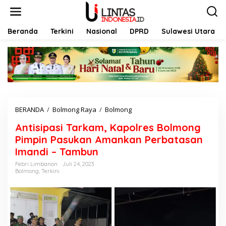
L
e
w
a
Beranda
Terkini
Nasional
DPRD
Sulawesi Utara
t
i
k
e
k
o
n
t
BERANDA
/
Bolmong Raya
/
Bolmong
A
e
n
n
Antisipasi Tarkam, Kapolres Bolmong
t
i
Pimpin Pasukan Amankan Perbatasan
s
Imandi – Tambun
i
p
Febri Limbanon
Juli 24, 2023
Bolmong
,
Terkini
a
s
i
T
a
r