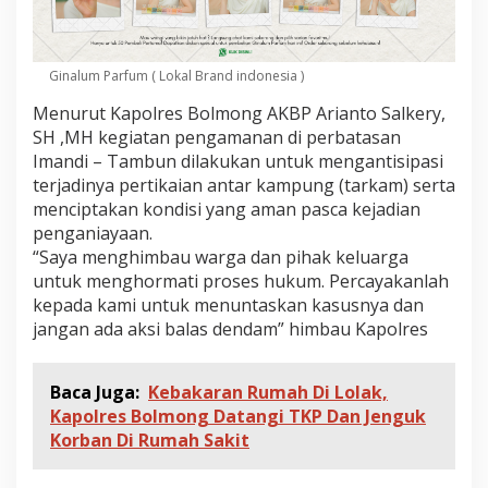
m
a
n
d
Ginalum Parfum ( Lokal Brand indonesia )
i
-
Menurut Kapolres Bolmong AKBP Arianto Salkery,
T
SH ,MH kegiatan pengamanan di perbatasan
a
Imandi – Tambun dilakukan untuk mengantisipasi
m
terjadinya pertikaian antar kampung (tarkam) serta
b
u
menciptakan kondisi yang aman pasca kejadian
n
penganiayaan.
“Saya menghimbau warga dan pihak keluarga
untuk menghormati proses hukum. Percayakanlah
kepada kami untuk menuntaskan kasusnya dan
jangan ada aksi balas dendam” himbau Kapolres
Baca Juga:
Kebakaran Rumah Di Lolak,
Kapolres Bolmong Datangi TKP Dan Jenguk
Korban Di Rumah Sakit