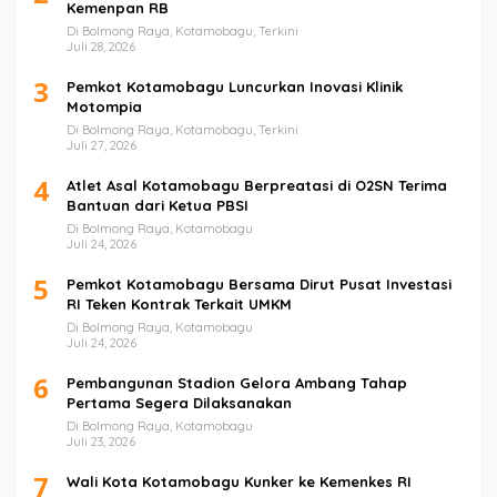
Kemenpan RB
Di Bolmong Raya, Kotamobagu, Terkini
Juli 28, 2026
3
Pemkot Kotamobagu Luncurkan Inovasi Klinik
Motompia
Di Bolmong Raya, Kotamobagu, Terkini
Juli 27, 2026
4
Atlet Asal Kotamobagu Berpreatasi di O2SN Terima
Bantuan dari Ketua PBSI
Di Bolmong Raya, Kotamobagu
Juli 24, 2026
5
Pemkot Kotamobagu Bersama Dirut Pusat Investasi
RI Teken Kontrak Terkait UMKM
Di Bolmong Raya, Kotamobagu
Juli 24, 2026
6
Pembangunan Stadion Gelora Ambang Tahap
Pertama Segera Dilaksanakan
Di Bolmong Raya, Kotamobagu
Juli 23, 2026
7
Wali Kota Kotamobagu Kunker ke Kemenkes RI