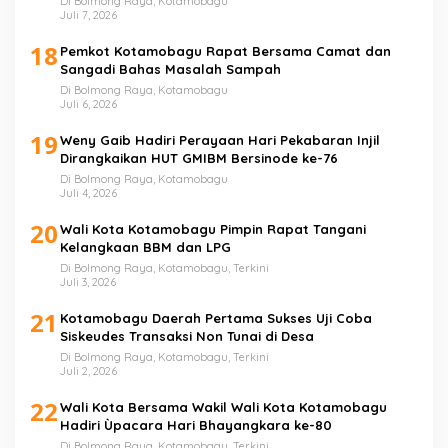
Di Bolmong Raya, Kotamobagu
Juli 7, 2026
18
Pemkot Kotamobagu Rapat Bersama Camat dan
Sangadi Bahas Masalah Sampah
Di Bolmong Raya, Kotamobagu
Juli 6, 2026
19
Weny Gaib Hadiri Perayaan Hari Pekabaran Injil
Dirangkaikan HUT GMIBM Bersinode ke-76
Di Bolmong Raya, Kotamobagu
Juli 4, 2026
20
Wali Kota Kotamobagu Pimpin Rapat Tangani
Kelangkaan BBM dan LPG
Di Bolmong Raya, Kotamobagu, Terkini
Juli 3, 2026
21
Kotamobagu Daerah Pertama Sukses Uji Coba
Siskeudes Transaksi Non Tunai di Desa
Di Bolmong Raya, Kotamobagu, Terkini
Juli 2, 2026
22
Wali Kota Bersama Wakil Wali Kota Kotamobagu
Hadiri Ùpacara Hari Bhayangkara ke-80
Di Bolmong Raya, Kotamobagu, Terkini