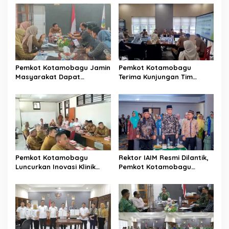
s
i
p
o
s
Pemkot Kotamobagu Jamin
Pemkot Kotamobagu
Masyarakat Dapat
Terima Kunjungan Tim
Layanan Kesehatan Gratis
Kemenpan RB
Pemkot Kotamobagu
Rektor IAIM Resmi Dilantik,
Luncurkan Inovasi Klinik
Pemkot Kotamobagu
Motompia
Perkuat Sinergi dengan
Perguruan Tinggi