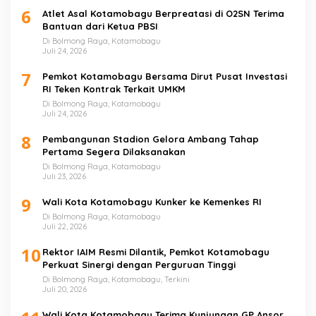
6
Atlet Asal Kotamobagu Berpreatasi di O2SN Terima
Bantuan dari Ketua PBSI
Di Bolmong Raya, Kotamobagu
Juli 24, 2026
7
Pemkot Kotamobagu Bersama Dirut Pusat Investasi
RI Teken Kontrak Terkait UMKM
Di Bolmong Raya, Kotamobagu
Juli 24, 2026
8
Pembangunan Stadion Gelora Ambang Tahap
Pertama Segera Dilaksanakan
Di Bolmong Raya, Kotamobagu
Juli 23, 2026
9
Wali Kota Kotamobagu Kunker ke Kemenkes RI
Di Bolmong Raya, Kotamobagu
Juli 22, 2026
10
Rektor IAIM Resmi Dilantik, Pemkot Kotamobagu
Perkuat Sinergi dengan Perguruan Tinggi
Di Bolmong Raya, Kotamobagu, Terkini
Juli 20, 2026
Wali Kota Kotamobagu Terima Kunjungan GP Ansor