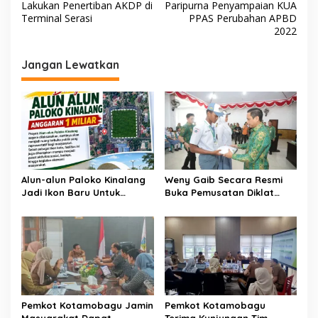
a
Lakukan Penertiban AKDP di
Paripurna Penyampaian KUA
v
Terminal Serasi
PPAS Perubahan APBD
2022
i
g
Jangan Lewatkan
a
s
i
p
o
s
Alun-alun Paloko Kinalang
Weny Gaib Secara Resmi
Jadi Ikon Baru Untuk
Buka Pemusatan Diklat
Aktivitas Masyarakat
Calon Paskibraka
Kotamobagu
Kotamobagu
Pemkot Kotamobagu Jamin
Pemkot Kotamobagu
Masyarakat Dapat
Terima Kunjungan Tim