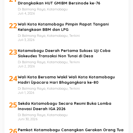
Dirangkaikan HUT GMIBM Bersinode ke-76
Di Bolmong Raya, Kotamobagu
Juli 4, 2026
22
Wali Kota Kotamobagu Pimpin Rapat Tangani
Kelangkaan BBM dan LPG
Di Bolmong Raya, Kotamobagu, Terkini
Juli 3, 2026
23
Kotamobagu Daerah Pertama Sukses Uji Coba
Siskeudes Transaksi Non Tunai di Desa
Di Bolmong Raya, Kotamobagu, Terkini
Juli 2, 2026
24
Wali Kota Bersama Wakil Wali Kota Kotamobagu
Hadiri Ùpacara Hari Bhayangkara ke-80
Di Bolmong Raya, Kotamobagu, Terkini
Juli 1, 2026
25
Sekda Kotamobagu Secara Resmi Buka Lomba
Inovasi Daerah IGA 2026
Di Bolmong Raya, Kotamobagu
Juni 30, 2026
26
Pemkot Kotamobagu Canangkan Gerakan Orang Tua