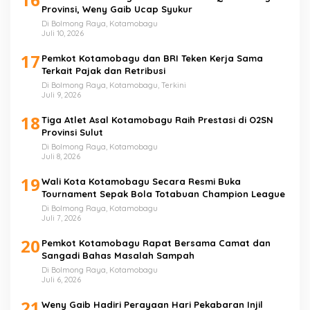
Provinsi, Weny Gaib Ucap Syukur
Di Bolmong Raya, Kotamobagu
Juli 10, 2026
17
Pemkot Kotamobagu dan BRI Teken Kerja Sama
Terkait Pajak dan Retribusi
Di Bolmong Raya, Kotamobagu, Terkini
Juli 9, 2026
18
Tiga Atlet Asal Kotamobagu Raih Prestasi di O2SN
Provinsi Sulut
Di Bolmong Raya, Kotamobagu
Juli 8, 2026
19
Wali Kota Kotamobagu Secara Resmi Buka
Tournament Sepak Bola Totabuan Champion League
Di Bolmong Raya, Kotamobagu
Juli 7, 2026
20
Pemkot Kotamobagu Rapat Bersama Camat dan
Sangadi Bahas Masalah Sampah
Di Bolmong Raya, Kotamobagu
Juli 6, 2026
21
Weny Gaib Hadiri Perayaan Hari Pekabaran Injil