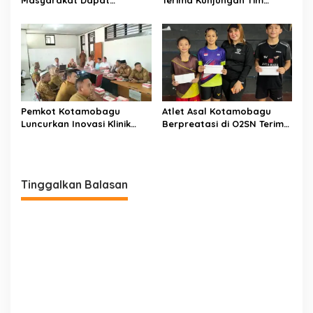
Layanan Kesehatan Gratis
Kemenpan RB
Pemkot Kotamobagu
Atlet Asal Kotamobagu
Luncurkan Inovasi Klinik
Berpreatasi di O2SN Terima
Motompia
Bantuan dari Ketua PBSI
Tinggalkan Balasan