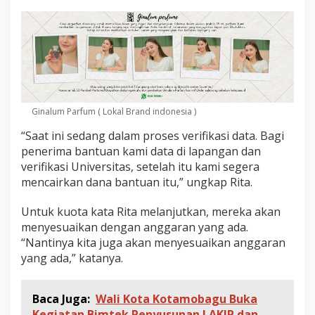
D
a
l
a
m
P
r
o
s
Ginalum Parfum ( Lokal Brand indonesia )
e
s
“Saat ini sedang dalam proses verifikasi data. Bagi
V
penerima bantuan kami data di lapangan dan
e
verifikasi Universitas, setelah itu kami segera
r
mencairkan dana bantuan itu,” ungkap Rita.
i
f
i
Untuk kuota kata Rita melanjutkan, mereka akan
k
menyesuaikan dengan anggaran yang ada.
a
“Nantinya kita juga akan menyesuaikan anggaran
s
yang ada,” katanya.
i
L
a
p
Baca Juga:
Wali Kota Kotamobagu Buka
a
Kegiatan Bimtek Penyusunan LAKIP dan