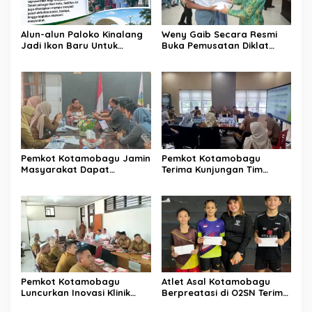
Alun-alun Paloko Kinalang
Weny Gaib Secara Resmi
Jadi Ikon Baru Untuk
Buka Pemusatan Diklat
Aktivitas Masyarakat
Calon Paskibraka
Kotamobagu
Kotamobagu
Pemkot Kotamobagu Jamin
Pemkot Kotamobagu
Masyarakat Dapat
Terima Kunjungan Tim
Layanan Kesehatan Gratis
Kemenpan RB
Pemkot Kotamobagu
Atlet Asal Kotamobagu
Luncurkan Inovasi Klinik
Berpreatasi di O2SN Terima
Motompia
Bantuan dari Ketua PBSI