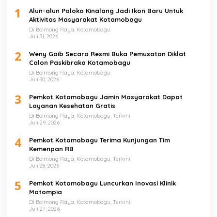
1
Alun-alun Paloko Kinalang Jadi Ikon Baru Untuk
Aktivitas Masyarakat Kotamobagu
Di Bolmong Raya, Kotamobagu
Juli 31, 2026
2
Weny Gaib Secara Resmi Buka Pemusatan Diklat
Calon Paskibraka Kotamobagu
Di Bolmong Raya, Kotamobagu
Juli 30, 2026
3
Pemkot Kotamobagu Jamin Masyarakat Dapat
Layanan Kesehatan Gratis
Di Bolmong Raya, Kotamobagu, Terkini
Juli 29, 2026
4
Pemkot Kotamobagu Terima Kunjungan Tim
Kemenpan RB
Di Bolmong Raya, Kotamobagu, Terkini
Juli 28, 2026
5
Pemkot Kotamobagu Luncurkan Inovasi Klinik
Motompia
Di Bolmong Raya, Kotamobagu, Terkini
Juli 27, 2026