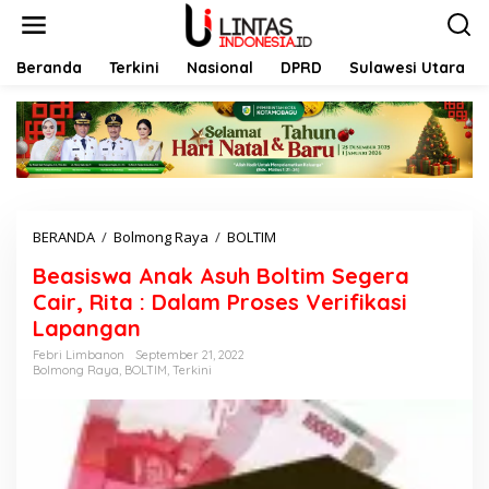
L
e
w
a
Beranda
Terkini
Nasional
DPRD
Sulawesi Utara
t
i
k
e
k
o
n
t
BERANDA
/
Bolmong Raya
/
BOLTIM
B
e
e
n
Beasiswa Anak Asuh Boltim Segera
a
s
Cair, Rita : Dalam Proses Verifikasi
i
Lapangan
s
w
Febri Limbanon
September 21, 2022
Bolmong Raya
,
BOLTIM
,
Terkini
a
A
n
a
k
A