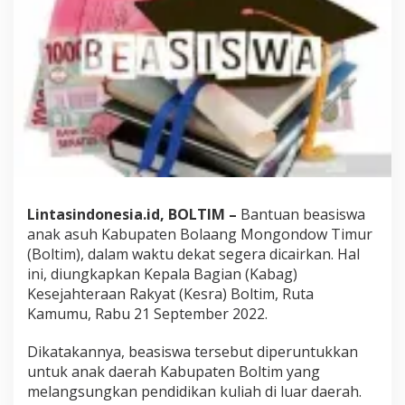
s
u
h
B
o
l
t
i
m
S
e
g
e
Lintasindonesia.id, BOLTIM –
Bantuan beasiswa
r
a
anak asuh Kabupaten Bolaang Mongondow Timur
C
(Boltim), dalam waktu dekat segera dicairkan. Hal
a
ini, diungkapkan Kepala Bagian (Kabag)
i
Kesejahteraan Rakyat (Kesra) Boltim, Ruta
r
,
Kamumu, Rabu 21 September 2022.
R
i
Dikatakannya, beasiswa tersebut diperuntukkan
t
untuk anak daerah Kabupaten Boltim yang
a
melangsungkan pendidikan kuliah di luar daerah.
: