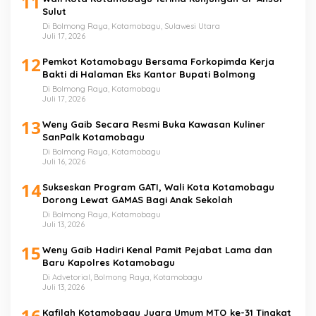
11
Sulut
Di Bolmong Raya, Kotamobagu, Sulawesi Utara
Juli 17, 2026
12
Pemkot Kotamobagu Bersama Forkopimda Kerja
Bakti di Halaman Eks Kantor Bupati Bolmong
Di Bolmong Raya, Kotamobagu
Juli 17, 2026
13
Weny Gaib Secara Resmi Buka Kawasan Kuliner
SanPalk Kotamobagu
Di Bolmong Raya, Kotamobagu
Juli 16, 2026
14
Sukseskan Program GATI, Wali Kota Kotamobagu
Dorong Lewat GAMAS Bagi Anak Sekolah
Di Bolmong Raya, Kotamobagu
Juli 13, 2026
15
Weny Gaib Hadiri Kenal Pamit Pejabat Lama dan
Baru Kapolres Kotamobagu
Di Advetorial, Bolmong Raya, Kotamobagu
Juli 13, 2026
16
Kafilah Kotamobagu Juara Umum MTQ ke-31 Tingkat