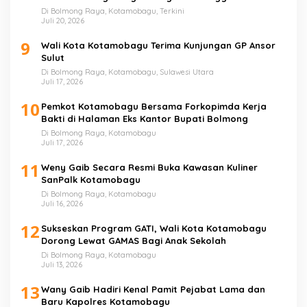
Di Bolmong Raya, Kotamobagu, Terkini
Juli 20, 2026
9
Wali Kota Kotamobagu Terima Kunjungan GP Ansor
Sulut
Di Bolmong Raya, Kotamobagu, Sulawesi Utara
Juli 17, 2026
10
Pemkot Kotamobagu Bersama Forkopimda Kerja
Bakti di Halaman Eks Kantor Bupati Bolmong
Di Bolmong Raya, Kotamobagu
Juli 17, 2026
11
Weny Gaib Secara Resmi Buka Kawasan Kuliner
SanPalk Kotamobagu
Di Bolmong Raya, Kotamobagu
Juli 16, 2026
12
Sukseskan Program GATI, Wali Kota Kotamobagu
Dorong Lewat GAMAS Bagi Anak Sekolah
Di Bolmong Raya, Kotamobagu
Juli 13, 2026
13
Wany Gaib Hadiri Kenal Pamit Pejabat Lama dan
Baru Kapolres Kotamobagu