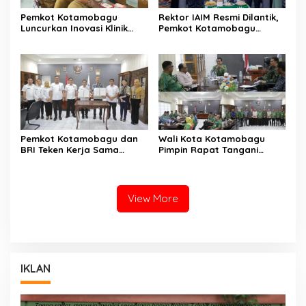
Pemkot Kotamobagu
Rektor IAIM Resmi Dilantik,
Luncurkan Inovasi Klinik
Pemkot Kotamobagu
Motompia
Perkuat Sinergi dengan
Perguruan Tinggi
Pemkot Kotamobagu dan
Wali Kota Kotamobagu
BRI Teken Kerja Sama
Pimpin Rapat Tangani
Terkait Pajak dan Retribusi
Kelangkaan BBM dan LPG
View More
IKLAN