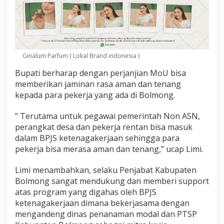
p
a
t
i
L
i
Ginalum Parfum ( Lokal Brand indonesia )
m
i
Bupati berharap dengan perjanjian MoU bisa
L
memberikan jaminan rasa aman dan tenang
a
k
kepada para pekerja yang ada di Bolmong.
u
k
” Terutama untuk pegawai pemerintah Non ASN,
a
perangkat desa dan pekerja rentan bisa masuk
n
dalam BPJS ketenagakerjaan sehingga para
M
o
pekerja bisa merasa aman dan tenang,” ucap Limi.
U
Limi menambahkan, selaku Penjabat Kabupaten
Bolmong sangat mendukung dan memberi support
atas program yang digahas oleh BPJS
ketenagakerjaan dimana bekerjasama dengan
mengandeng dinas penanaman modal dan PTSP