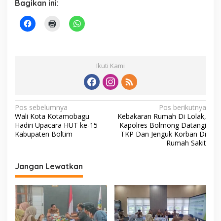
Bagikan ini:
Ikuti Kami
N
Pos sebelumnya
Pos berikutnya
Wali Kota Kotamobagu
Kebakaran Rumah Di Lolak,
a
Hadiri Upacara HUT ke-15
Kapolres Bolmong Datangi
v
Kabupaten Boltim
TKP Dan Jenguk Korban Di
Rumah Sakit
i
g
Jangan Lewatkan
a
s
i
p