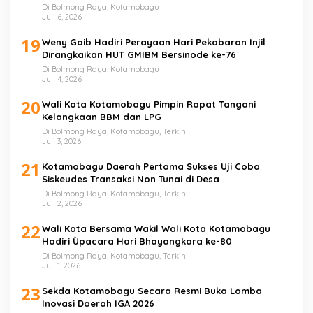
Di Bolmong Raya, Kotamobagu
Juli 6, 2026
19
Weny Gaib Hadiri Perayaan Hari Pekabaran Injil
Dirangkaikan HUT GMIBM Bersinode ke-76
Di Bolmong Raya, Kotamobagu
Juli 4, 2026
20
Wali Kota Kotamobagu Pimpin Rapat Tangani
Kelangkaan BBM dan LPG
Di Bolmong Raya, Kotamobagu, Terkini
Juli 3, 2026
21
Kotamobagu Daerah Pertama Sukses Uji Coba
Siskeudes Transaksi Non Tunai di Desa
Di Bolmong Raya, Kotamobagu, Terkini
Juli 2, 2026
22
Wali Kota Bersama Wakil Wali Kota Kotamobagu
Hadiri Ùpacara Hari Bhayangkara ke-80
Di Bolmong Raya, Kotamobagu, Terkini
Juli 1, 2026
23
Sekda Kotamobagu Secara Resmi Buka Lomba
Inovasi Daerah IGA 2026