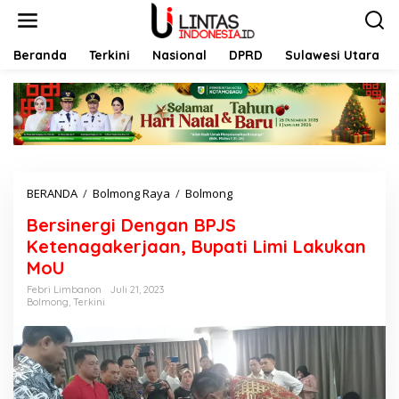
L
e
w
a
Beranda
Terkini
Nasional
DPRD
Sulawesi Utara
t
i
k
e
k
o
n
t
BERANDA
/
Bolmong Raya
/
Bolmong
B
e
e
n
Bersinergi Dengan BPJS
r
s
Ketenagakerjaan, Bupati Limi Lakukan
i
MoU
n
e
Febri Limbanon
Juli 21, 2023
Bolmong
,
Terkini
r
g
i
D
e
n