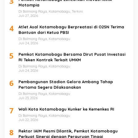
3
Motompia
Di Bolmong Raya, Kotamobagu, Terkini
Juli 27, 2026
4
Atlet Asal Kotamobagu Berpreatasi di O2SN Terima
Bantuan dari Ketua PBSI
Di Bolmong Raya, Kotamobagu
Juli 24, 2026
5
Pemkot Kotamobagu Bersama Dirut Pusat Investasi
RI Teken Kontrak Terkait UMKM
Di Bolmong Raya, Kotamobagu
Juli 24, 2026
6
Pembangunan Stadion Gelora Ambang Tahap
Pertama Segera Dilaksanakan
Di Bolmong Raya, Kotamobagu
Juli 23, 2026
7
Wali Kota Kotamobagu Kunker ke Kemenkes RI
Di Bolmong Raya, Kotamobagu
Juli 22, 2026
8
Rektor IAIM Resmi Dilantik, Pemkot Kotamobagu
Perkuat Sinergi dengan Perguruan Tinggi