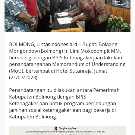
g
a
n
B
P
J
S
K
BOLMONG,
Lintasindonesia.id
– Bupati Bolaang
e
t
Mongondow (Bolmong) Ir. Limi Mokodompit MM,
e
bersinergi dengan BPJS Ketenagakerjaan lakukan
n
penandatanganan Memorandum of Understanding
a
(MoU), bertempat di Hotel Sutanraja, Jumat
g
a
(21/07/2023).
k
e
Penandatangan itu dilakukan antara Pemerintah
r
Kabupaten Bolmong dengan BPJS
j
Ketenagakerjaan untuk program perlindungan
a
a
jaminan sosial ketenagakerjaan bagi pekerja di
n
Kabupaten Bolmong.
,
B
u