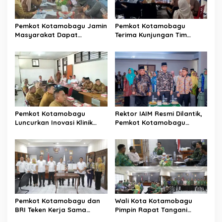
o
s
Pemkot Kotamobagu Jamin
Pemkot Kotamobagu
Masyarakat Dapat
Terima Kunjungan Tim
Layanan Kesehatan Gratis
Kemenpan RB
Pemkot Kotamobagu
Rektor IAIM Resmi Dilantik,
Luncurkan Inovasi Klinik
Pemkot Kotamobagu
Motompia
Perkuat Sinergi dengan
Perguruan Tinggi
Pemkot Kotamobagu dan
Wali Kota Kotamobagu
BRI Teken Kerja Sama
Pimpin Rapat Tangani
Terkait Pajak dan Retribusi
Kelangkaan BBM dan LPG