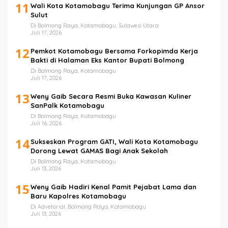
11
Wali Kota Kotamobagu Terima Kunjungan GP Ansor
Sulut
Di Bolmong Raya, Kotamobagu, Sulawesi Utara
Juli 17, 2026
12
Pemkot Kotamobagu Bersama Forkopimda Kerja
Bakti di Halaman Eks Kantor Bupati Bolmong
Di Bolmong Raya, Kotamobagu
Juli 17, 2026
13
Weny Gaib Secara Resmi Buka Kawasan Kuliner
SanPalk Kotamobagu
Di Bolmong Raya, Kotamobagu
Juli 16, 2026
14
Sukseskan Program GATI, Wali Kota Kotamobagu
Dorong Lewat GAMAS Bagi Anak Sekolah
Di Bolmong Raya, Kotamobagu
Juli 13, 2026
15
Weny Gaib Hadiri Kenal Pamit Pejabat Lama dan
Baru Kapolres Kotamobagu
Di Advetorial, Bolmong Raya, Kotamobagu
Juli 13, 2026