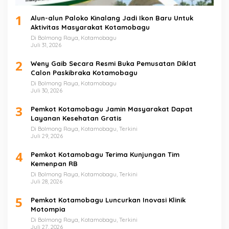
1
Alun-alun Paloko Kinalang Jadi Ikon Baru Untuk
Aktivitas Masyarakat Kotamobagu
Di Bolmong Raya, Kotamobagu
Juli 31, 2026
2
Weny Gaib Secara Resmi Buka Pemusatan Diklat
Calon Paskibraka Kotamobagu
Di Bolmong Raya, Kotamobagu
Juli 30, 2026
3
Pemkot Kotamobagu Jamin Masyarakat Dapat
Layanan Kesehatan Gratis
Di Bolmong Raya, Kotamobagu, Terkini
Juli 29, 2026
4
Pemkot Kotamobagu Terima Kunjungan Tim
Kemenpan RB
Di Bolmong Raya, Kotamobagu, Terkini
Juli 28, 2026
5
Pemkot Kotamobagu Luncurkan Inovasi Klinik
Motompia
Di Bolmong Raya, Kotamobagu, Terkini
Juli 27, 2026