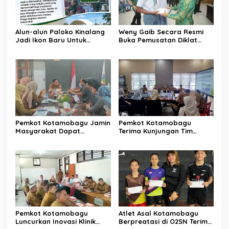
Alun-alun Paloko Kinalang
Weny Gaib Secara Resmi
Jadi Ikon Baru Untuk
Buka Pemusatan Diklat
Aktivitas Masyarakat
Calon Paskibraka
Kotamobagu
Kotamobagu
Pemkot Kotamobagu Jamin
Pemkot Kotamobagu
Masyarakat Dapat
Terima Kunjungan Tim
Layanan Kesehatan Gratis
Kemenpan RB
Pemkot Kotamobagu
Atlet Asal Kotamobagu
Luncurkan Inovasi Klinik
Berpreatasi di O2SN Terima