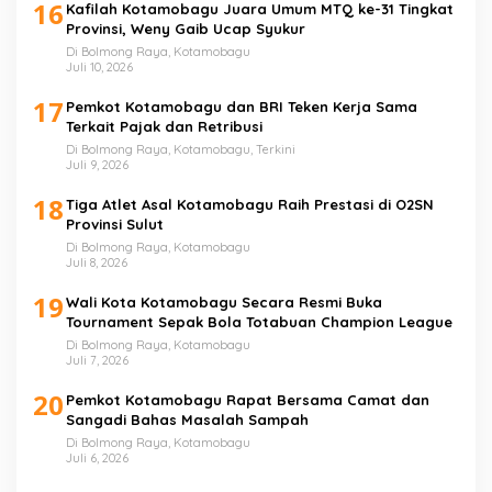
16
Kafilah Kotamobagu Juara Umum MTQ ke-31 Tingkat
Provinsi, Weny Gaib Ucap Syukur
Di Bolmong Raya, Kotamobagu
Juli 10, 2026
17
Pemkot Kotamobagu dan BRI Teken Kerja Sama
Terkait Pajak dan Retribusi
Di Bolmong Raya, Kotamobagu, Terkini
Juli 9, 2026
18
Tiga Atlet Asal Kotamobagu Raih Prestasi di O2SN
Provinsi Sulut
Di Bolmong Raya, Kotamobagu
Juli 8, 2026
19
Wali Kota Kotamobagu Secara Resmi Buka
Tournament Sepak Bola Totabuan Champion League
Di Bolmong Raya, Kotamobagu
Juli 7, 2026
20
Pemkot Kotamobagu Rapat Bersama Camat dan
Sangadi Bahas Masalah Sampah
Di Bolmong Raya, Kotamobagu
Juli 6, 2026