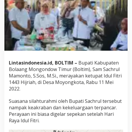
R
a
y
a
k
a
n
K
e
t
u
p
Lintasindonesia.id, BOLTIM –
Bupati Kabupaten
a
Bolaang Mongondow Timur (Boltim), Sam Sachrul
t
B
Mamonto, S.Sos, M.Si., merayakan ketupat Idul Fitri
e
1443 Hijriah, di Desa Moyongkota, Rabu 11 Mei
r
2022.
s
a
Suasana silahturahmi oleh Bupati Sachrul tersebut
m
a
nampak keakraban dan kekeluargaan terpancar.
M
Perayaan ini biasa digelar sepekan setelah Hari
a
Raya Idul Fitri.
s
y