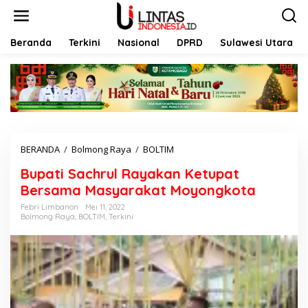
L
e
w
a
Beranda
Terkini
Nasional
DPRD
Sulawesi Utara
t
i
k
e
k
o
n
t
BERANDA
/
Bolmong Raya
/
BOLTIM
B
e
u
n
Bupati Sachrul Rayakan Ketupat
p
a
Bersama Masyarakat Moyongkota
t
Febri Limbanon
Mei 11, 2022
i
Bolmong Raya
,
BOLTIM
,
Terkini
S
a
c
h
r
u
l