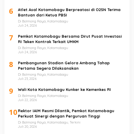
6
Atlet Asal Kotamobagu Berpreatasi di O2SN Terima
Bantuan dari Ketua PBSI
Di Bolmong Raya, Kotamobagu
Juli 24, 2026
7
Pemkot Kotamobagu Bersama Dirut Pusat Investasi
RI Teken Kontrak Terkait UMKM
Di Bolmong Raya, Kotamobagu
Juli 24, 2026
8
Pembangunan Stadion Gelora Ambang Tahap
Pertama Segera Dilaksanakan
Di Bolmong Raya, Kotamobagu
Juli 23, 2026
9
Wali Kota Kotamobagu Kunker ke Kemenkes RI
Di Bolmong Raya, Kotamobagu
Juli 22, 2026
10
Rektor IAIM Resmi Dilantik, Pemkot Kotamobagu
Perkuat Sinergi dengan Perguruan Tinggi
Di Bolmong Raya, Kotamobagu, Terkini
Juli 20, 2026