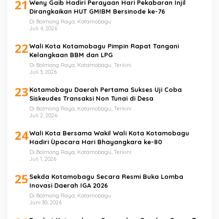
21
Weny Gaib Hadiri Perayaan Hari Pekabaran Injil
Dirangkaikan HUT GMIBM Bersinode ke-76
Di Bolmong Raya, Kotamobagu
Juli 4, 2026
22
Wali Kota Kotamobagu Pimpin Rapat Tangani
Kelangkaan BBM dan LPG
Di Bolmong Raya, Kotamobagu, Terkini
Juli 3, 2026
23
Kotamobagu Daerah Pertama Sukses Uji Coba
Siskeudes Transaksi Non Tunai di Desa
Di Bolmong Raya, Kotamobagu, Terkini
Juli 2, 2026
24
Wali Kota Bersama Wakil Wali Kota Kotamobagu
Hadiri Ùpacara Hari Bhayangkara ke-80
Di Bolmong Raya, Kotamobagu, Terkini
Juli 1, 2026
25
Sekda Kotamobagu Secara Resmi Buka Lomba
Inovasi Daerah IGA 2026
Di Bolmong Raya, Kotamobagu
Juni 30, 2026