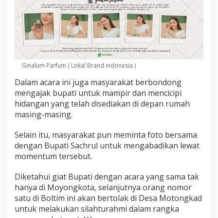
a
r
a
k
a
t
M
o
Ginalum Parfum ( Lokal Brand indonesia )
y
Dalam acara ini juga masyarakat berbondong
o
n
mengajak bupati untuk mampir dan mencicipi
g
hidangan yang telah disediakan di depan rumah
k
masing-masing.
o
t
Selain itu, masyarakat pun meminta foto bersama
a
dengan Bupati Sachrul untuk mengabadikan lewat
momentum tersebut.
Diketahui giat Bupati dengan acara yang sama tak
hanya di Moyongkota, selanjutnya orang nomor
satu di Boltim ini akan bertolak di Desa Motongkad
untuk melakukan silahturahmi dalam rangka