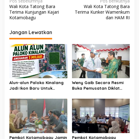
N
Pos sebelumnya
Pos berikutnya
Wali Kota Tatong Bara
Wali Kota Tatong Bara
a
Terima Kunjungan Kajari
Terima Kunker Wamenkum
v
Kotamobagu
dan HAM RI
i
Jangan Lewatkan
g
a
s
i
p
o
Alun-alun Paloko Kinalang
Weny Gaib Secara Resmi
s
Jadi Ikon Baru Untuk
Buka Pemusatan Diklat
Aktivitas Masyarakat
Calon Paskibraka
Kotamobagu
Kotamobagu
Pemkot Kotamobagu Jamin
Pemkot Kotamobagu