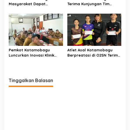
Masyarakat Dapat
Terima Kunjungan Tim
Layanan Kesehatan Gratis
Kemenpan RB
Pemkot Kotamobagu
Atlet Asal Kotamobagu
Luncurkan Inovasi Klinik
Berpreatasi di O2SN Terima
Motompia
Bantuan dari Ketua PBSI
Tinggalkan Balasan