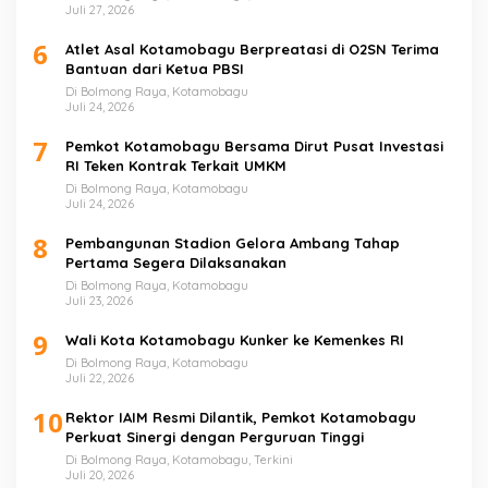
Juli 27, 2026
6
Atlet Asal Kotamobagu Berpreatasi di O2SN Terima
Bantuan dari Ketua PBSI
Di Bolmong Raya, Kotamobagu
Juli 24, 2026
7
Pemkot Kotamobagu Bersama Dirut Pusat Investasi
RI Teken Kontrak Terkait UMKM
Di Bolmong Raya, Kotamobagu
Juli 24, 2026
8
Pembangunan Stadion Gelora Ambang Tahap
Pertama Segera Dilaksanakan
Di Bolmong Raya, Kotamobagu
Juli 23, 2026
9
Wali Kota Kotamobagu Kunker ke Kemenkes RI
Di Bolmong Raya, Kotamobagu
Juli 22, 2026
10
Rektor IAIM Resmi Dilantik, Pemkot Kotamobagu
Perkuat Sinergi dengan Perguruan Tinggi
Di Bolmong Raya, Kotamobagu, Terkini
Juli 20, 2026