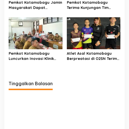
Pemkot Kotamobagu Jamin
Pemkot Kotamobagu
Masyarakat Dapat
Terima Kunjungan Tim
Layanan Kesehatan Gratis
Kemenpan RB
Pemkot Kotamobagu
Atlet Asal Kotamobagu
Luncurkan Inovasi Klinik
Berpreatasi di O2SN Terima
Motompia
Bantuan dari Ketua PBSI
Tinggalkan Balasan