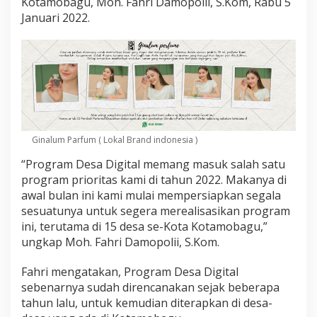
Kotamobagu, Moh. Fahri Damopolii, S.Kom, Rabu 5
r
Januari 2022.
a
m
D
e
s
a
D
i
g
i
Ginalum Parfum ( Lokal Brand indonesia )
t
a
“Program Desa Digital memang masuk salah satu
l
program prioritas kami di tahun 2022. Makanya di
A
awal bulan ini kami mulai mempersiapkan segala
w
a
sesuatunya untuk segera merealisasikan program
l
ini, terutama di 15 desa se-Kota Kotamobagu,”
T
ungkap Moh. Fahri Damopolii, S.Kom.
a
h
Fahri mengatakan, Program Desa Digital
u
n
sebenarnya sudah direncanakan sejak beberapa
I
tahun lalu, untuk kemudian diterapkan di desa-
n