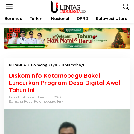
L
e
w
a
Beranda
Terkini
Nasional
DPRD
Sulawesi Utara
t
i
k
e
k
o
n
t
BERANDA
/
Bolmong Raya
/
Kotamobagu
D
e
i
n
Diskominfo Kotamobagu Bakal
s
k
Luncurkan Program Desa Digital Awal
o
Tahun Ini
m
i
Febri Limbanon
Januari 5, 2022
Bolmong Raya
,
Kotamobagu
,
Terkini
n
f
o
K
o
t