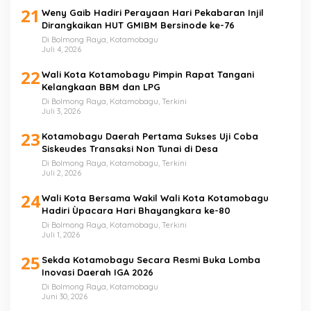
21
Weny Gaib Hadiri Perayaan Hari Pekabaran Injil
Dirangkaikan HUT GMIBM Bersinode ke-76
Di Bolmong Raya, Kotamobagu
Juli 4, 2026
22
Wali Kota Kotamobagu Pimpin Rapat Tangani
Kelangkaan BBM dan LPG
Di Bolmong Raya, Kotamobagu, Terkini
Juli 3, 2026
23
Kotamobagu Daerah Pertama Sukses Uji Coba
Siskeudes Transaksi Non Tunai di Desa
Di Bolmong Raya, Kotamobagu, Terkini
Juli 2, 2026
24
Wali Kota Bersama Wakil Wali Kota Kotamobagu
Hadiri Ùpacara Hari Bhayangkara ke-80
Di Bolmong Raya, Kotamobagu, Terkini
Juli 1, 2026
25
Sekda Kotamobagu Secara Resmi Buka Lomba
Inovasi Daerah IGA 2026
Di Bolmong Raya, Kotamobagu
Juni 30, 2026