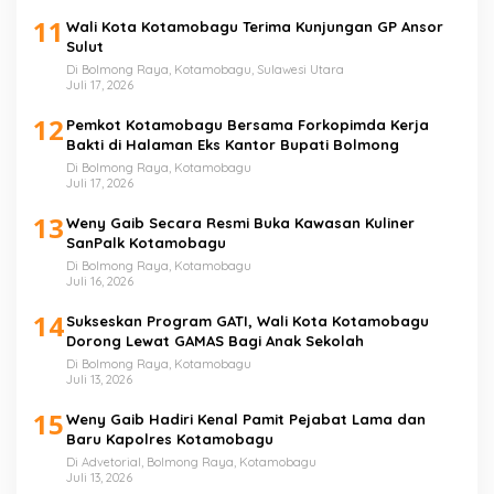
11
Wali Kota Kotamobagu Terima Kunjungan GP Ansor
Sulut
Di Bolmong Raya, Kotamobagu, Sulawesi Utara
Juli 17, 2026
12
Pemkot Kotamobagu Bersama Forkopimda Kerja
Bakti di Halaman Eks Kantor Bupati Bolmong
Di Bolmong Raya, Kotamobagu
Juli 17, 2026
13
Weny Gaib Secara Resmi Buka Kawasan Kuliner
SanPalk Kotamobagu
Di Bolmong Raya, Kotamobagu
Juli 16, 2026
14
Sukseskan Program GATI, Wali Kota Kotamobagu
Dorong Lewat GAMAS Bagi Anak Sekolah
Di Bolmong Raya, Kotamobagu
Juli 13, 2026
15
Weny Gaib Hadiri Kenal Pamit Pejabat Lama dan
Baru Kapolres Kotamobagu
Di Advetorial, Bolmong Raya, Kotamobagu
Juli 13, 2026