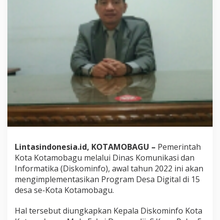
a
m
o
b
a
g
u
B
a
k
a
l
L
u
n
c
u
Lintasindonesia.id, KOTAMOBAGU –
Pemerintah
r
Kota Kotamobagu melalui Dinas Komunikasi dan
k
Informatika (Diskominfo), awal tahun 2022 ini akan
a
mengimplementasikan Program Desa Digital di 15
n
P
desa se-Kota Kotamobagu.
r
o
Hal tersebut diungkapkan Kepala Diskominfo Kota
g