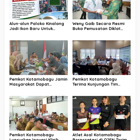
Alun-alun Paloko Kinalang
Weny Gaib Secara Resmi
Jadi Ikon Baru Untuk
Buka Pemusatan Diklat
Aktivitas Masyarakat
Calon Paskibraka
Kotamobagu
Kotamobagu
Pemkot Kotamobagu Jamin
Pemkot Kotamobagu
Masyarakat Dapat
Terima Kunjungan Tim
Layanan Kesehatan Gratis
Kemenpan RB
Pemkot Kotamobagu
Atlet Asal Kotamobagu
Luncurkan Inovasi Klinik
Berpreatasi di O2SN Terima