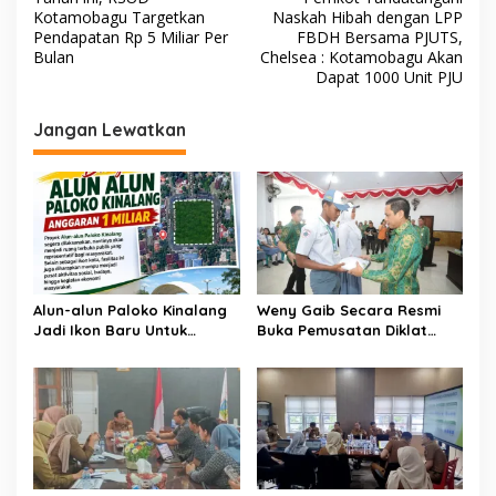
a
Kotamobagu Targetkan
Naskah Hibah dengan LPP
v
Pendapatan Rp 5 Miliar Per
FBDH Bersama PJUTS,
Bulan
Chelsea : Kotamobagu Akan
i
Dapat 1000 Unit PJU
g
Jangan Lewatkan
a
s
i
p
o
s
Alun-alun Paloko Kinalang
Weny Gaib Secara Resmi
Jadi Ikon Baru Untuk
Buka Pemusatan Diklat
Aktivitas Masyarakat
Calon Paskibraka
Kotamobagu
Kotamobagu