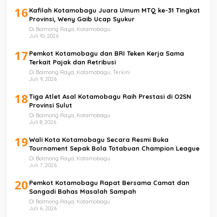
16
Kafilah Kotamobagu Juara Umum MTQ ke-31 Tingkat
Provinsi, Weny Gaib Ucap Syukur
Di Bolmong Raya, Kotamobagu
Juli 10, 2026
17
Pemkot Kotamobagu dan BRI Teken Kerja Sama
Terkait Pajak dan Retribusi
Di Bolmong Raya, Kotamobagu, Terkini
Juli 9, 2026
18
Tiga Atlet Asal Kotamobagu Raih Prestasi di O2SN
Provinsi Sulut
Di Bolmong Raya, Kotamobagu
Juli 8, 2026
19
Wali Kota Kotamobagu Secara Resmi Buka
Tournament Sepak Bola Totabuan Champion League
Di Bolmong Raya, Kotamobagu
Juli 7, 2026
20
Pemkot Kotamobagu Rapat Bersama Camat dan
Sangadi Bahas Masalah Sampah
Di Bolmong Raya, Kotamobagu
Juli 6, 2026