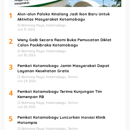
1
Alun-alun Paloko Kinalang Jadi Ikon Baru Untuk
Aktivitas Masyarakat Kotamobagu
Di Bolmong Raya, Kotamobagu
Juli 31, 2026
2
Weny Gaib Secara Resmi Buka Pemusatan Diklat
Calon Paskibraka Kotamobagu
Di Bolmong Raya, Kotamobagu
Juli 30, 2026
3
Pemkot Kotamobagu Jamin Masyarakat Dapat
Layanan Kesehatan Gratis
Di Bolmong Raya, Kotamobagu, Terkini
Juli 29, 2026
4
Pemkot Kotamobagu Terima Kunjungan Tim
Kemenpan RB
Di Bolmong Raya, Kotamobagu, Terkini
Juli 28, 2026
5
Pemkot Kotamobagu Luncurkan Inovasi Klinik
Motompia
Di Bolmong Raya, Kotamobagu, Terkini