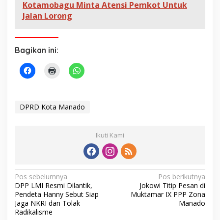
i
Kotamobagu Minta Atensi Pemkot Untuk
n
Jalan Lorong
S
a
a
f
Bagikan ini:
a
DPRD Kota Manado
Ikuti Kami
N
Pos sebelumnya
Pos berikutnya
DPP LMI Resmi Dilantik,
Jokowi Titip Pesan di
a
Pendeta Hanny Sebut Siap
Muktamar IX PPP Zona
v
Jaga NKRI dan Tolak
Manado
Radikalisme