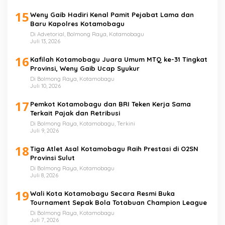
15
Weny Gaib Hadiri Kenal Pamit Pejabat Lama dan
Baru Kapolres Kotamobagu
Di Advetorial, Bolmong Raya, Kotamobagu
Juli 13, 2026
16
Kafilah Kotamobagu Juara Umum MTQ ke-31 Tingkat
Provinsi, Weny Gaib Ucap Syukur
Di Bolmong Raya, Kotamobagu
Juli 10, 2026
17
Pemkot Kotamobagu dan BRI Teken Kerja Sama
Terkait Pajak dan Retribusi
Di Bolmong Raya, Kotamobagu, Terkini
Juli 9, 2026
18
Tiga Atlet Asal Kotamobagu Raih Prestasi di O2SN
Provinsi Sulut
Di Bolmong Raya, Kotamobagu
Juli 8, 2026
19
Wali Kota Kotamobagu Secara Resmi Buka
Tournament Sepak Bola Totabuan Champion League
Di Bolmong Raya, Kotamobagu
Juli 7, 2026