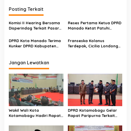
i
g
Posting Terkait
a
s
Komisi II Hearing Bersama
Reses Pertama Ketua DPRD
Disperindag Terkait Pasar
Manado Ketat Patuhi
i
Tuminting
Prokes Covid-19
p
DPRD Kota Manado Terima
Franseska Kolanus
Kunker DPRD Kabupaten
Terdepak, Cicilia Londong
o
Minsel
Duduk Manis di DPRD
s
Manado
Jangan Lewatkan
Wakil Wali Kota
DPRD Kotamobagu Gelar
Kotamobagu Hadiri Rapat
Rapat Paripurna Terkait
Paripurna DPRD
Penyusunan RPJMD 2025-
Pembicaraan Tingkat II
2029