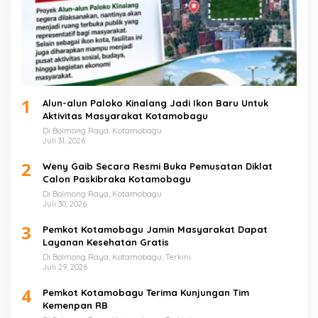
1
Alun-alun Paloko Kinalang Jadi Ikon Baru Untuk
Aktivitas Masyarakat Kotamobagu
Di Bolmong Raya, Kotamobagu
Juli 31, 2026
2
Weny Gaib Secara Resmi Buka Pemusatan Diklat
Calon Paskibraka Kotamobagu
Di Bolmong Raya, Kotamobagu
Juli 30, 2026
3
Pemkot Kotamobagu Jamin Masyarakat Dapat
Layanan Kesehatan Gratis
Di Bolmong Raya, Kotamobagu, Terkini
Juli 29, 2026
4
Pemkot Kotamobagu Terima Kunjungan Tim
Kemenpan RB