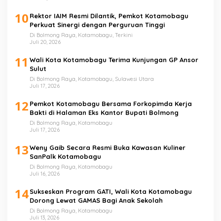
10
Rektor IAIM Resmi Dilantik, Pemkot Kotamobagu
Perkuat Sinergi dengan Perguruan Tinggi
Di Bolmong Raya, Kotamobagu, Terkini
Juli 20, 2026
11
Wali Kota Kotamobagu Terima Kunjungan GP Ansor
Sulut
Di Bolmong Raya, Kotamobagu, Sulawesi Utara
Juli 17, 2026
12
Pemkot Kotamobagu Bersama Forkopimda Kerja
Bakti di Halaman Eks Kantor Bupati Bolmong
Di Bolmong Raya, Kotamobagu
Juli 17, 2026
13
Weny Gaib Secara Resmi Buka Kawasan Kuliner
SanPalk Kotamobagu
Di Bolmong Raya, Kotamobagu
Juli 16, 2026
14
Sukseskan Program GATI, Wali Kota Kotamobagu
Dorong Lewat GAMAS Bagi Anak Sekolah
Di Bolmong Raya, Kotamobagu
Juli 13, 2026