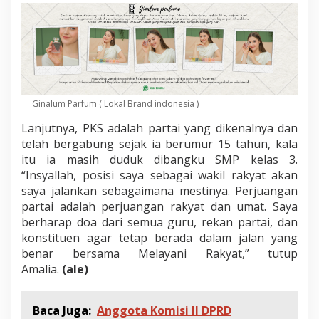
P
R
D
M
a
n
a
d
Ginalum Parfum ( Lokal Brand indonesia )
o
G
Lanjutnya, PKS adalah partai yang dikenalnya dan
a
telah bergabung sejak ia berumur 15 tahun, kala
n
t
itu ia masih duduk dibangku SMP kelas 3.
i
“Insyallah, posisi saya sebagai wakil rakyat akan
k
saya jalankan sebagaimana mestinya. Perjuangan
a
partai adalah perjuangan rakyat dan umat. Saya
n
berharap doa dari semua guru, rekan partai, dan
S
y
konstituen agar tetap berada dalam jalan yang
a
benar bersama Melayani Rakyat,” tutup
r
Amalia.
(ale)
i
f
u
Baca Juga:
Anggota Komisi II DPRD
d