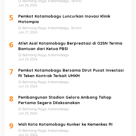
Di Bolmong Raya, Kotamobagu, Terkini
Juli 28, 2026
5
Pemkot Kotamobagu Luncurkan Inovasi Klinik
Motompia
Di Bolmong Raya, Kotamobagu, Terkini
Juli 27, 2026
6
Atlet Asal Kotamobagu Berpreatasi di O2SN Terima
Bantuan dari Ketua PBSI
Di Bolmong Raya, Kotamobagu
Juli 24, 2026
7
Pemkot Kotamobagu Bersama Dirut Pusat Investasi
RI Teken Kontrak Terkait UMKM
Di Bolmong Raya, Kotamobagu
Juli 24, 2026
8
Pembangunan Stadion Gelora Ambang Tahap
Pertama Segera Dilaksanakan
Di Bolmong Raya, Kotamobagu
Juli 23, 2026
9
Wali Kota Kotamobagu Kunker ke Kemenkes RI
Di Bolmong Raya, Kotamobagu
Juli 22, 2026