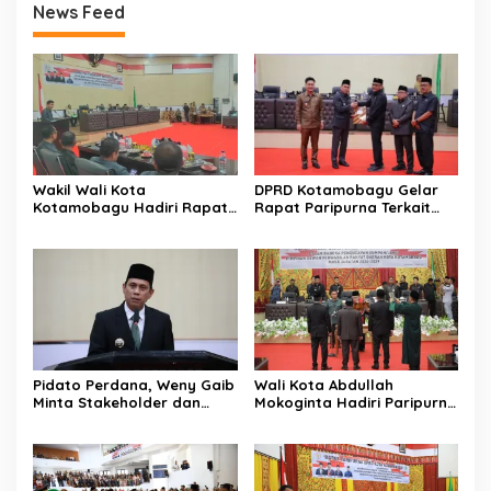
News Feed
Wakil Wali Kota
DPRD Kotamobagu Gelar
Kotamobagu Hadiri Rapat
Rapat Paripurna Terkait
Paripurna DPRD
Penyusunan RPJMD 2025-
Pembicaraan Tingkat II
2029
Pidato Perdana, Weny Gaib
Wali Kota Abdullah
Minta Stakeholder dan
Mokoginta Hadiri Paripurna
Masyarakat Dukung Visi
Pengucapan Sumpah Janji
Misi Wali Kota
Pimpinan DPRD
Kotamobagu