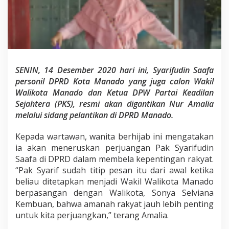
i
k
,
N
u
r
A
m
SENIN, 14 Desember 2020 hari ini, Syarifudin Saafa
a
personil DPRD Kota Manado yang juga calon Wakil
l
Walikota Manado dan Ketua DPW Partai Keadilan
i
a
Sejahtera (PKS), resmi akan digantikan Nur Amalia
R
melalui sidang pelantikan di DPRD Manado.
e
s
Kepada wartawan, wanita berhijab ini mengatakan
m
ia akan meneruskan perjuangan Pak Syarifudin
i
A
Saafa di DPRD dalam membela kepentingan rakyat.
n
“Pak Syarif sudah titip pesan itu dari awal ketika
g
beliau ditetapkan menjadi Wakil Walikota Manado
g
berpasangan dengan Walikota, Sonya Selviana
o
Kembuan, bahwa amanah rakyat jauh lebih penting
t
a
untuk kita perjuangkan,” terang Amalia.
D