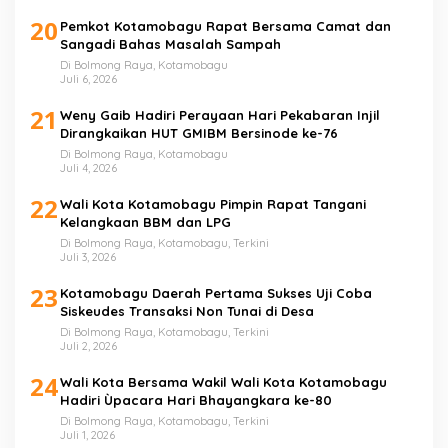
20
Pemkot Kotamobagu Rapat Bersama Camat dan
Sangadi Bahas Masalah Sampah
Di Bolmong Raya, Kotamobagu
Juli 6, 2026
21
Weny Gaib Hadiri Perayaan Hari Pekabaran Injil
Dirangkaikan HUT GMIBM Bersinode ke-76
Di Bolmong Raya, Kotamobagu
Juli 4, 2026
22
Wali Kota Kotamobagu Pimpin Rapat Tangani
Kelangkaan BBM dan LPG
Di Bolmong Raya, Kotamobagu, Terkini
Juli 3, 2026
23
Kotamobagu Daerah Pertama Sukses Uji Coba
Siskeudes Transaksi Non Tunai di Desa
Di Bolmong Raya, Kotamobagu, Terkini
Juli 2, 2026
24
Wali Kota Bersama Wakil Wali Kota Kotamobagu
Hadiri Ùpacara Hari Bhayangkara ke-80
Di Bolmong Raya, Kotamobagu, Terkini
Juli 1, 2026