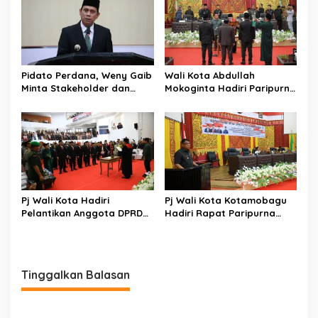
Pidato Perdana, Weny Gaib
Wali Kota Abdullah
Minta Stakeholder dan
Mokoginta Hadiri Paripurna
Masyarakat Dukung Visi
Pengucapan Sumpah Janji
Misi Wali Kota
Pimpinan DPRD
Kotamobagu
Pj Wali Kota Hadiri
Pj Wali Kota Kotamobagu
Pelantikan Anggota DPRD
Hadiri Rapat Paripurna
Kota Kotamobagu Periode
DPRD Terkait APBD-P
2024-2029
Tinggalkan Balasan