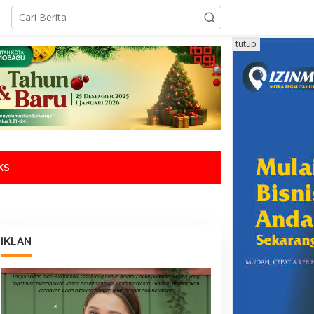
tutup
KS
IKLAN