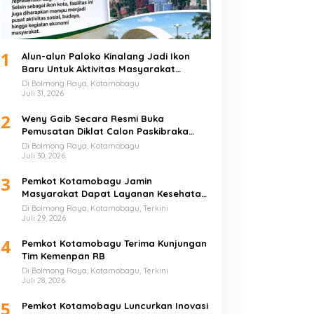
1
Alun-alun Paloko Kinalang Jadi Ikon
Baru Untuk Aktivitas Masyarakat
Kotamobagu
Di Bolmong Raya, Kotamobagu
Juli 31, 2026
2
Weny Gaib Secara Resmi Buka
Pemusatan Diklat Calon Paskibraka
Kotamobagu
Di Bolmong Raya, Kotamobagu
Juli 30, 2026
3
Pemkot Kotamobagu Jamin
Masyarakat Dapat Layanan Kesehatan
Gratis
Di Bolmong Raya, Kotamobagu, Terkini
Juli 29, 2026
4
Pemkot Kotamobagu Terima Kunjungan
Tim Kemenpan RB
Di Bolmong Raya, Kotamobagu, Terkini
Juli 28, 2026
5
Pemkot Kotamobagu Luncurkan Inovasi