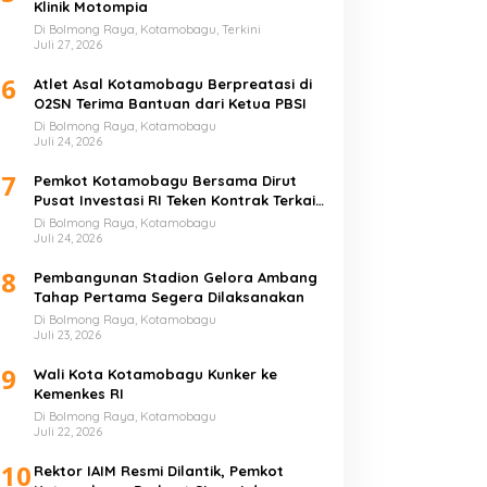
Klinik Motompia
Di Bolmong Raya, Kotamobagu, Terkini
Juli 27, 2026
6
Atlet Asal Kotamobagu Berpreatasi di
O2SN Terima Bantuan dari Ketua PBSI
Di Bolmong Raya, Kotamobagu
Juli 24, 2026
7
Pemkot Kotamobagu Bersama Dirut
Pusat Investasi RI Teken Kontrak Terkait
UMKM
Di Bolmong Raya, Kotamobagu
Juli 24, 2026
8
Pembangunan Stadion Gelora Ambang
Tahap Pertama Segera Dilaksanakan
Di Bolmong Raya, Kotamobagu
Juli 23, 2026
9
Wali Kota Kotamobagu Kunker ke
Kemenkes RI
Di Bolmong Raya, Kotamobagu
Juli 22, 2026
10
Rektor IAIM Resmi Dilantik, Pemkot