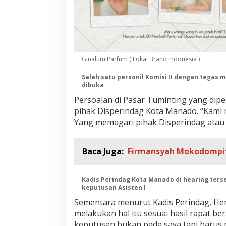
a
g
T
e
r
k
a
Ginalum Parfum ( Lokal Brand indonesia )
i
t
Salah satu personil Komisi II dengan tegas
dibuka
P
a
Persoalan di Pasar Tuminting yang dipe
s
pihak Disperindag Kota Manado. “Kami 
a
Yang memagari pihak Disperindag atau 
r
T
u
m
Baca Juga:
Firmansyah Mokodompit
i
n
t
Kadis Perindag Kota Manado di hearing te
i
keputusan Asisten I
n
Sementara menurut Kadis Perindag, H
g
melakukan hal itu sesuai hasil rapat be
keputusan bukan pada saya tapi harus m