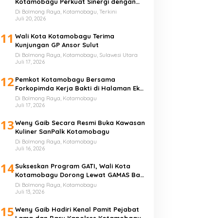
Kotamobagu Perkuat Sinergi dengan
Perguruan Tinggi
Di Bolmong Raya, Kotamobagu, Terkini
Juli 20, 2026
11
Wali Kota Kotamobagu Terima
Kunjungan GP Ansor Sulut
Di Bolmong Raya, Kotamobagu, Sulawesi Utara
Juli 17, 2026
12
Pemkot Kotamobagu Bersama
Forkopimda Kerja Bakti di Halaman Eks
Kantor Bupati Bolmong
Di Bolmong Raya, Kotamobagu
Juli 17, 2026
13
Weny Gaib Secara Resmi Buka Kawasan
Kuliner SanPalk Kotamobagu
Di Bolmong Raya, Kotamobagu
Juli 16, 2026
14
Sukseskan Program GATI, Wali Kota
Kotamobagu Dorong Lewat GAMAS Bagi
Anak Sekolah
Di Bolmong Raya, Kotamobagu
Juli 13, 2026
15
Weny Gaib Hadiri Kenal Pamit Pejabat
Lama dan Baru Kapolres Kotamobagu