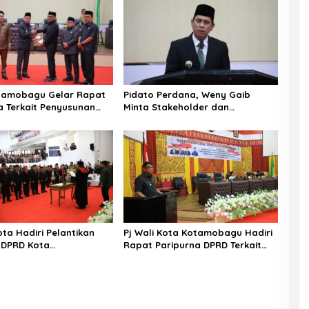
tamobagu Gelar Rapat
Pidato Perdana, Weny Gaib
a Terkait Penyusunan
Minta Stakeholder dan
025-2029
Masyarakat Dukung Visi Misi Wali
Kota
ota Hadiri Pelantikan
Pj Wali Kota Kotamobagu Hadiri
 DPRD Kota
Rapat Paripurna DPRD Terkait
gu Periode 2024-2029
APBD-P