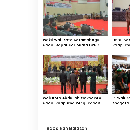
Wakil Wali Kota Kotamobagu
DPRD Ko
Hadiri Rapat Paripurna DPRD
Paripurn
Pembicaraan Tingkat II
RPJMD 2
Wali Kota Abdullah Mokoginta
Pj Wali K
Hadiri Paripurna Pengucapan
Anggota
Sumpah Janji Pimpinan DPRD
Kotamoba
Kotamobagu
Tinggalkan Balasan