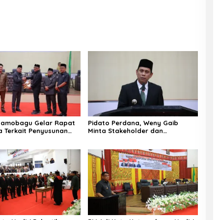
tamobagu Gelar Rapat
Pidato Perdana, Weny Gaib
a Terkait Penyusunan
Minta Stakeholder dan
025-2029
Masyarakat Dukung Visi Misi Wali
Kota