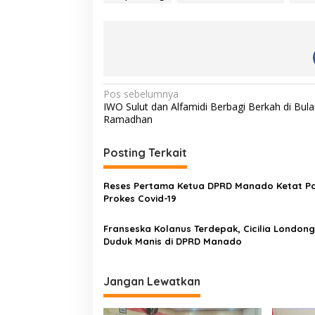
N
Pos sebelumnya
IWO Sulut dan Alfamidi Berbagi Berkah di Bul
a
Ramadhan
v
i
Posting Terkait
g
Reses Pertama Ketua DPRD Manado Ketat Pa
a
Prokes Covid-19
s
Franseska Kolanus Terdepak, Cicilia Londong
i
Duduk Manis di DPRD Manado
p
o
Jangan Lewatkan
s