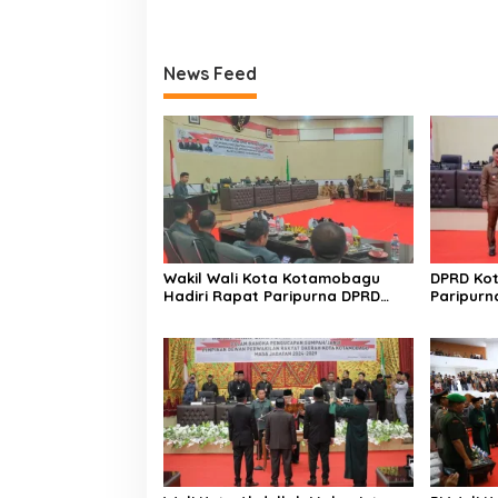
News Feed
Wakil Wali Kota Kotamobagu
DPRD Ko
Hadiri Rapat Paripurna DPRD
Paripurn
Pembicaraan Tingkat II
RPJMD 2