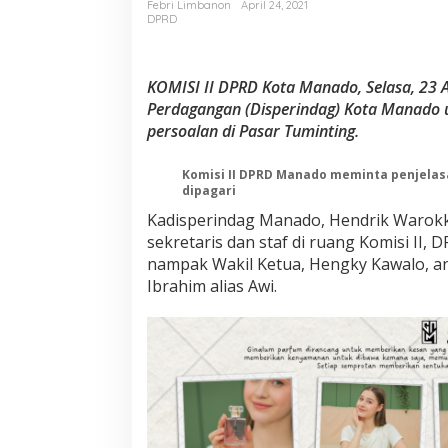
I
Febri Limbanon
April 24, 2021
DPRD
I
H
e
a
KOMISI II DPRD Kota Manado, Selasa, 23 
r
Perdagangan (Disperindag) Kota Manado 
i
persoalan di Pasar Tuminting.
n
g
B
Komisi II DPRD Manado meminta penjelas
e
dipagari
r
Kadisperindag Manado, Hendrik Warokk
s
a
sekretaris dan staf di ruang Komisi II,
m
nampak Wakil Ketua, Hengky Kawalo, angg
a
Ibrahim alias Awi.
D
i
s
p
e
r
i
n
d