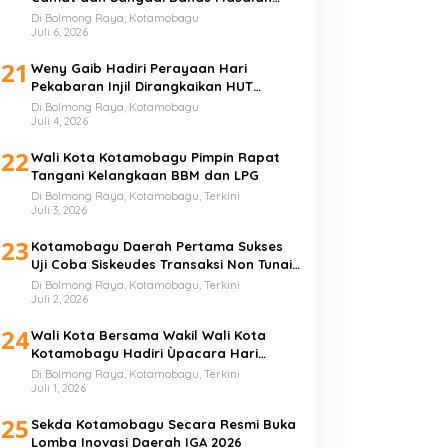
Sampah
Di Bolmong Raya, Kotamobagu
Juli 6, 2026
21
Weny Gaib Hadiri Perayaan Hari
Pekabaran Injil Dirangkaikan HUT
GMIBM Bersinode ke-76
Di Bolmong Raya, Kotamobagu
Juli 4, 2026
22
Wali Kota Kotamobagu Pimpin Rapat
Tangani Kelangkaan BBM dan LPG
Di Bolmong Raya, Kotamobagu, Terkini
Juli 3, 2026
23
Kotamobagu Daerah Pertama Sukses
Uji Coba Siskeudes Transaksi Non Tunai
di Desa
Di Bolmong Raya, Kotamobagu, Terkini
Juli 2, 2026
24
Wali Kota Bersama Wakil Wali Kota
Kotamobagu Hadiri Ùpacara Hari
Bhayangkara ke-80
Di Bolmong Raya, Kotamobagu, Terkini
Juli 1, 2026
25
Sekda Kotamobagu Secara Resmi Buka
Lomba Inovasi Daerah IGA 2026