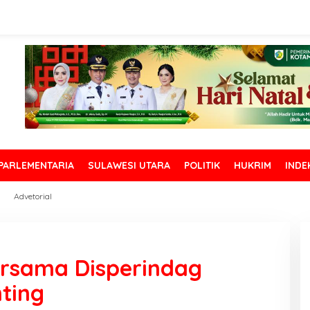
PARLEMENTARIA
SULAWESI UTARA
POLITIK
HUKRIM
INDE
Advetorial
Bersama Disperindag
nting