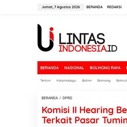
L
e
Jumat, 7 Agustus 2026
BERANDA
REDAKSI
w
a
t
i
k
e
k
o
n
t
e
BERANDA
NASIONAL
BOLMONG RAYA
n
Terkini
Kotamobagu
Boltim
Bolmong
Bolmut
BERANDA
/
DPRD
K
o
Komisi II Hearing 
m
i
Terkait Pasar Tumi
s
i