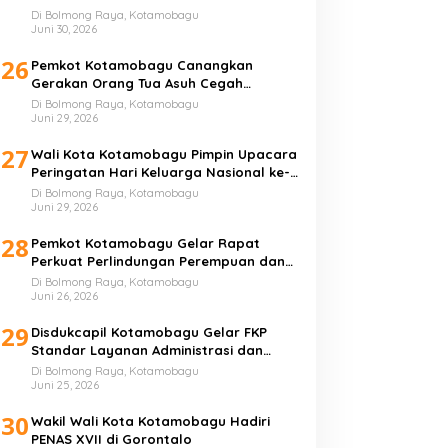
Di Bolmong Raya, Kotamobagu
Juni 30, 2026
26
Pemkot Kotamobagu Canangkan
Gerakan Orang Tua Asuh Cegah
Stunting
Di Bolmong Raya, Kotamobagu
Juni 29, 2026
27
Wali Kota Kotamobagu Pimpin Upacara
Peringatan Hari Keluarga Nasional ke-
33 Tahun
Di Bolmong Raya, Kotamobagu
Juni 29, 2026
28
Pemkot Kotamobagu Gelar Rapat
Perkuat Perlindungan Perempuan dan
Anak
Di Bolmong Raya, Kotamobagu
Juni 26, 2026
29
Disdukcapil Kotamobagu Gelar FKP
Standar Layanan Administrasi dan
Kependudukan
Di Bolmong Raya, Kotamobagu
Juni 25, 2026
30
Wakil Wali Kota Kotamobagu Hadiri
PENAS XVII di Gorontalo