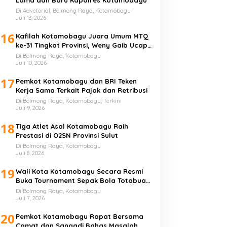
Di Advetorial, Bolmong Raya, Kotamobagu
Juli 13, 2026
16
Kafilah Kotamobagu Juara Umum MTQ
ke-31 Tingkat Provinsi, Weny Gaib Ucap
Syukur
Di Bolmong Raya, Kotamobagu
Juli 10, 2026
17
Pemkot Kotamobagu dan BRI Teken
Kerja Sama Terkait Pajak dan Retribusi
Di Bolmong Raya, Kotamobagu, Terkini
Juli 9, 2026
18
Tiga Atlet Asal Kotamobagu Raih
Prestasi di O2SN Provinsi Sulut
Di Bolmong Raya, Kotamobagu
Juli 8, 2026
19
Wali Kota Kotamobagu Secara Resmi
Buka Tournament Sepak Bola Totabuan
Champion League
Di Bolmong Raya, Kotamobagu
Juli 7, 2026
20
Pemkot Kotamobagu Rapat Bersama
Camat dan Sangadi Bahas Masalah