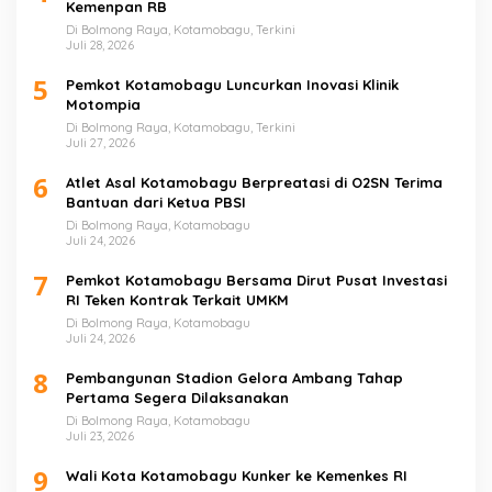
Kemenpan RB
Di Bolmong Raya, Kotamobagu, Terkini
Juli 28, 2026
5
Pemkot Kotamobagu Luncurkan Inovasi Klinik
Motompia
Di Bolmong Raya, Kotamobagu, Terkini
Juli 27, 2026
6
Atlet Asal Kotamobagu Berpreatasi di O2SN Terima
Bantuan dari Ketua PBSI
Di Bolmong Raya, Kotamobagu
Juli 24, 2026
7
Pemkot Kotamobagu Bersama Dirut Pusat Investasi
RI Teken Kontrak Terkait UMKM
Di Bolmong Raya, Kotamobagu
Juli 24, 2026
8
Pembangunan Stadion Gelora Ambang Tahap
Pertama Segera Dilaksanakan
Di Bolmong Raya, Kotamobagu
Juli 23, 2026
9
Wali Kota Kotamobagu Kunker ke Kemenkes RI