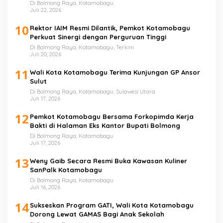
Di Bolmong Raya, Kotamobagu
Juli 22, 2026
10
Rektor IAIM Resmi Dilantik, Pemkot Kotamobagu
Perkuat Sinergi dengan Perguruan Tinggi
Di Bolmong Raya, Kotamobagu, Terkini
Juli 20, 2026
11
Wali Kota Kotamobagu Terima Kunjungan GP Ansor
Sulut
Di Bolmong Raya, Kotamobagu, Sulawesi Utara
Juli 17, 2026
12
Pemkot Kotamobagu Bersama Forkopimda Kerja
Bakti di Halaman Eks Kantor Bupati Bolmong
Di Bolmong Raya, Kotamobagu
Juli 17, 2026
13
Weny Gaib Secara Resmi Buka Kawasan Kuliner
SanPalk Kotamobagu
Di Bolmong Raya, Kotamobagu
Juli 16, 2026
14
Sukseskan Program GATI, Wali Kota Kotamobagu
Dorong Lewat GAMAS Bagi Anak Sekolah