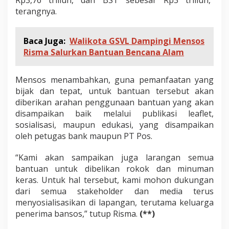
r
terangnya.
a
n
B
a
Baca Juga:
Walikota GSVL Dampingi Mensos
n
Risma Salurkan Bantuan Bencana Alam
t
u
a
Mensos menambahkan, guna pemanfaatan yang
n
bijak dan tepat, untuk bantuan tersebut akan
T
diberikan arahan penggunaan bantuan yang akan
u
disampaikan baik melalui publikasi leaflet,
n
a
sosialisasi, maupun edukasi, yang disampaikan
i
oleh petugas bank maupun PT Pos.
s
e
“Kami akan sampaikan juga larangan semua
-
bantuan untuk dibelikan rokok dan minuman
I
n
keras. Untuk hal tersebut, kami mohon dukungan
d
dari semua stakeholder dan media terus
o
menyosialisasikan di lapangan, terutama keluarga
n
penerima bansos,” tutup Risma.
(**)
e
s