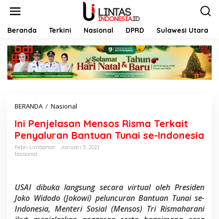
L
e
w
a
Beranda
Terkini
Nasional
DPRD
Sulawesi Utara
t
i
k
e
k
o
n
t
BERANDA
/
Nasional
I
e
n
n
Ini Penjelasan Mensos Risma Terkait
i
P
Penyaluran Bantuan Tunai se-Indonesia
e
Febri Limbanon
Januari 5, 2021
n
Nasional
j
e
l
a
USAI dibuka langsung secara virtual oleh Presiden
s
Joko Widodo (Jokowi) peluncuran Bantuan Tunai se-
a
Indonesia, Menteri Sosial (Mensos) Tri Rismaharani
n