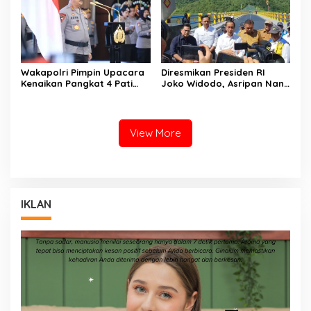
Wakapolri Pimpin Upacara
Diresmikan Presiden RI
Kenaikan Pangkat 4 Pati
Joko Widodo, Asripan Nani
Polri
Saksikan Langsung
Peresmian Bendungan
Lolak
View More
IKLAN