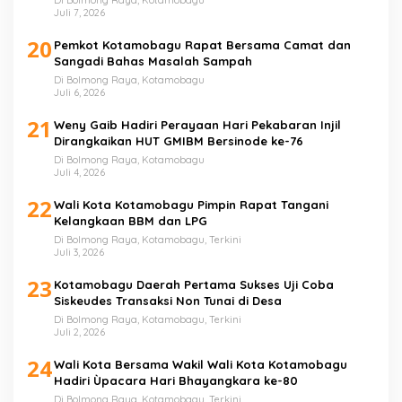
Di Bolmong Raya, Kotamobagu
Juli 7, 2026
20
Pemkot Kotamobagu Rapat Bersama Camat dan
Sangadi Bahas Masalah Sampah
Di Bolmong Raya, Kotamobagu
Juli 6, 2026
21
Weny Gaib Hadiri Perayaan Hari Pekabaran Injil
Dirangkaikan HUT GMIBM Bersinode ke-76
Di Bolmong Raya, Kotamobagu
Juli 4, 2026
22
Wali Kota Kotamobagu Pimpin Rapat Tangani
Kelangkaan BBM dan LPG
Di Bolmong Raya, Kotamobagu, Terkini
Juli 3, 2026
23
Kotamobagu Daerah Pertama Sukses Uji Coba
Siskeudes Transaksi Non Tunai di Desa
Di Bolmong Raya, Kotamobagu, Terkini
Juli 2, 2026
24
Wali Kota Bersama Wakil Wali Kota Kotamobagu
Hadiri Ùpacara Hari Bhayangkara ke-80
Di Bolmong Raya, Kotamobagu, Terkini