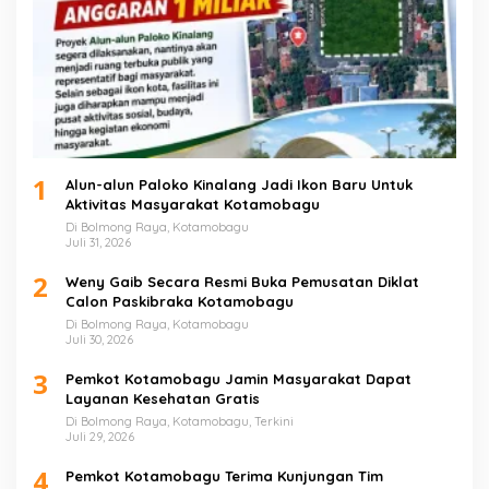
1
Alun-alun Paloko Kinalang Jadi Ikon Baru Untuk
Aktivitas Masyarakat Kotamobagu
Di Bolmong Raya, Kotamobagu
Juli 31, 2026
2
Weny Gaib Secara Resmi Buka Pemusatan Diklat
Calon Paskibraka Kotamobagu
Di Bolmong Raya, Kotamobagu
Juli 30, 2026
3
Pemkot Kotamobagu Jamin Masyarakat Dapat
Layanan Kesehatan Gratis
Di Bolmong Raya, Kotamobagu, Terkini
Juli 29, 2026
4
Pemkot Kotamobagu Terima Kunjungan Tim