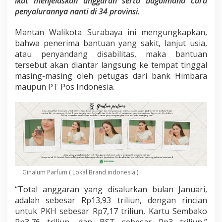
ikut menjelaskan anggaran serta bagaimana cara
M
penyalurannya nanti di 34 provinsi.
e
n
s
Mantan Walikota Surabaya ini mengungkapkan,
o
bahwa penerima bantuan yang sakit, lanjut usia,
s
atau penyandang disabilitas, maka bantuan
R
tersebut akan diantar langsung ke tempat tinggal
i
s
masing-masing oleh petugas dari bank Himbara
m
maupun PT Pos Indonesia.
a
T
e
r
k
a
i
t
P
e
Ginalum Parfum ( Lokal Brand indonesia )
n
“Total anggaran yang disalurkan bulan Januari,
y
a
adalah sebesar Rp13,93 triliun, dengan rincian
l
untuk PKH sebesar Rp7,17 triliun, Kartu Sembako
u
Rp3,76 triliun, dan BST sebesar Rp3 triliun,”