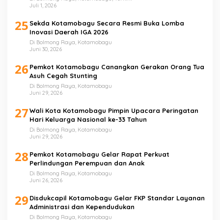
Juli 1, 2026
25
Sekda Kotamobagu Secara Resmi Buka Lomba
Inovasi Daerah IGA 2026
Di Bolmong Raya, Kotamobagu
Juni 30, 2026
26
Pemkot Kotamobagu Canangkan Gerakan Orang Tua
Asuh Cegah Stunting
Di Bolmong Raya, Kotamobagu
Juni 29, 2026
27
Wali Kota Kotamobagu Pimpin Upacara Peringatan
Hari Keluarga Nasional ke-33 Tahun
Di Bolmong Raya, Kotamobagu
Juni 29, 2026
28
Pemkot Kotamobagu Gelar Rapat Perkuat
Perlindungan Perempuan dan Anak
Di Bolmong Raya, Kotamobagu
Juni 26, 2026
29
Disdukcapil Kotamobagu Gelar FKP Standar Layanan
Administrasi dan Kependudukan
Di Bolmong Raya, Kotamobagu