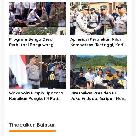
Menarik
Program Bunga Desa,
Apresiasi Perolehan Nilai
Perhutani Banyuwangi
Kompetensi Tertinggi, Kadiv
Barat Dampingi Bupati
Humas Beri Beasiswa 6
Kunjungi Hutan RPH
Bintara
Wonoasih BKPH Glenmore
Wakapolri Pimpin Upacara
Diresmikan Presiden RI
Kenaikan Pangkat 4 Pati
Joko Widodo, Asripan Nani
Polri
Saksikan Langsung
Peresmian Bendungan
Lolak
Tinggalkan Balasan