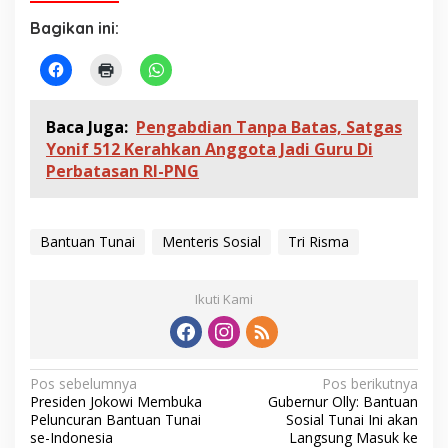
i
a
Bagikan ini:
Baca Juga:
Pengabdian Tanpa Batas, Satgas
Yonif 512 Kerahkan Anggota Jadi Guru Di
Perbatasan RI-PNG
Bantuan Tunai
Menteris Sosial
Tri Risma
Ikuti Kami
N
Pos sebelumnya
Pos berikutnya
Presiden Jokowi Membuka
Gubernur Olly: Bantuan
a
Peluncuran Bantuan Tunai
Sosial Tunai Ini akan
v
se-Indonesia
Langsung Masuk ke