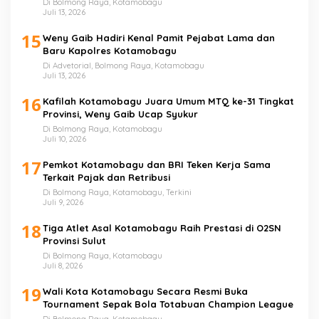
Di Bolmong Raya, Kotamobagu
Juli 13, 2026
15
Weny Gaib Hadiri Kenal Pamit Pejabat Lama dan
Baru Kapolres Kotamobagu
Di Advetorial, Bolmong Raya, Kotamobagu
Juli 13, 2026
16
Kafilah Kotamobagu Juara Umum MTQ ke-31 Tingkat
Provinsi, Weny Gaib Ucap Syukur
Di Bolmong Raya, Kotamobagu
Juli 10, 2026
17
Pemkot Kotamobagu dan BRI Teken Kerja Sama
Terkait Pajak dan Retribusi
Di Bolmong Raya, Kotamobagu, Terkini
Juli 9, 2026
18
Tiga Atlet Asal Kotamobagu Raih Prestasi di O2SN
Provinsi Sulut
Di Bolmong Raya, Kotamobagu
Juli 8, 2026
19
Wali Kota Kotamobagu Secara Resmi Buka
Tournament Sepak Bola Totabuan Champion League