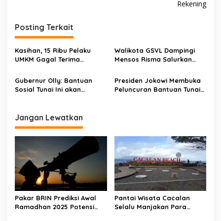
Rekening
i
g
Posting Terkait
a
s
Kasihan, 15 Ribu Pelaku
Walikota GSVL Dampingi
UMKM Gagal Terima
Mensos Risma Salurkan
i
Bantuan 2,4 Juta
Bantuan Bencana Alam
p
Gubernur Olly: Bantuan
Presiden Jokowi Membuka
Sosial Tunai Ini akan
Peluncuran Bantuan Tunai
o
Langsung Masuk ke
se-Indonesia
s
Rekening
Jangan Lewatkan
Pakar BRIN Prediksi Awal
Pantai Wisata Cacalan
Ramadhan 2025 Potensi
Selalu Manjakan Para
Mulai 2 Maret
Pengunjung dengan Inovasi