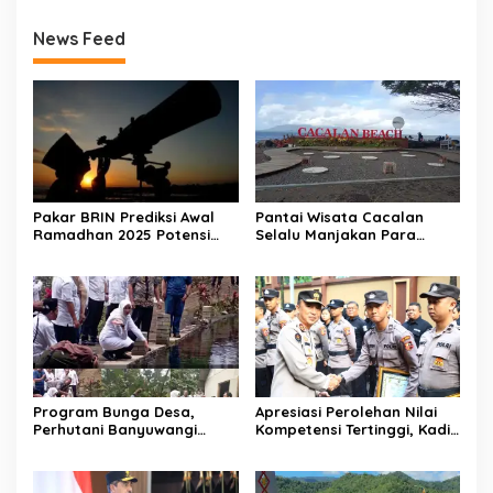
News Feed
Pakar BRIN Prediksi Awal
Pantai Wisata Cacalan
Ramadhan 2025 Potensi
Selalu Manjakan Para
Mulai 2 Maret
Pengunjung dengan Inovasi
Menarik
Program Bunga Desa,
Apresiasi Perolehan Nilai
Perhutani Banyuwangi
Kompetensi Tertinggi, Kadiv
Barat Dampingi Bupati
Humas Beri Beasiswa 6
Kunjungi Hutan RPH
Bintara
Wonoasih BKPH Glenmore