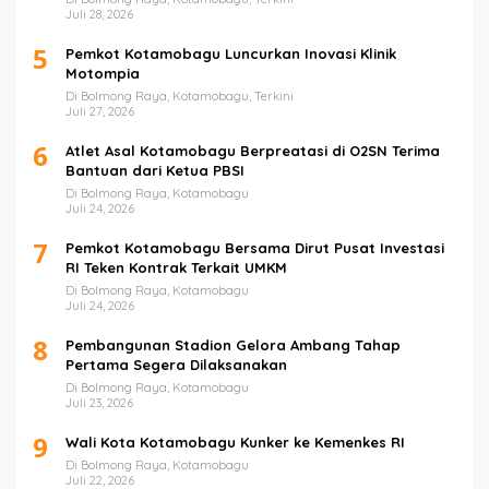
Juli 28, 2026
5
Pemkot Kotamobagu Luncurkan Inovasi Klinik
Motompia
Di Bolmong Raya, Kotamobagu, Terkini
Juli 27, 2026
6
Atlet Asal Kotamobagu Berpreatasi di O2SN Terima
Bantuan dari Ketua PBSI
Di Bolmong Raya, Kotamobagu
Juli 24, 2026
7
Pemkot Kotamobagu Bersama Dirut Pusat Investasi
RI Teken Kontrak Terkait UMKM
Di Bolmong Raya, Kotamobagu
Juli 24, 2026
8
Pembangunan Stadion Gelora Ambang Tahap
Pertama Segera Dilaksanakan
Di Bolmong Raya, Kotamobagu
Juli 23, 2026
9
Wali Kota Kotamobagu Kunker ke Kemenkes RI
Di Bolmong Raya, Kotamobagu
Juli 22, 2026