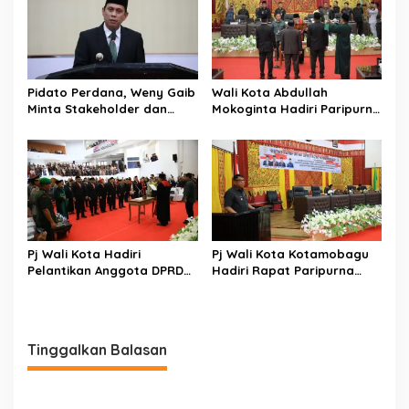
Pidato Perdana, Weny Gaib
Wali Kota Abdullah
Minta Stakeholder dan
Mokoginta Hadiri Paripurna
Masyarakat Dukung Visi
Pengucapan Sumpah Janji
Misi Wali Kota
Pimpinan DPRD
Kotamobagu
Pj Wali Kota Hadiri
Pj Wali Kota Kotamobagu
Pelantikan Anggota DPRD
Hadiri Rapat Paripurna
Kota Kotamobagu Periode
DPRD Terkait APBD-P
2024-2029
Tinggalkan Balasan