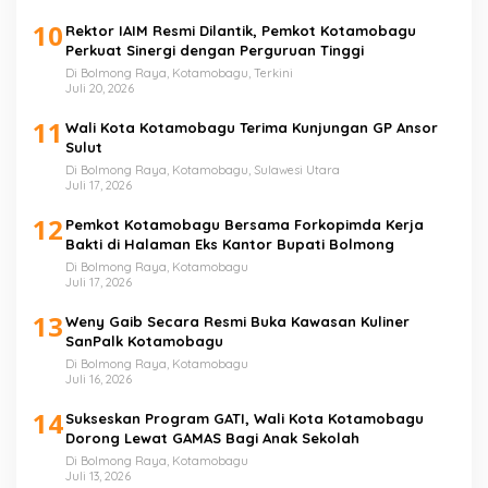
10
Rektor IAIM Resmi Dilantik, Pemkot Kotamobagu
Perkuat Sinergi dengan Perguruan Tinggi
Di Bolmong Raya, Kotamobagu, Terkini
Juli 20, 2026
11
Wali Kota Kotamobagu Terima Kunjungan GP Ansor
Sulut
Di Bolmong Raya, Kotamobagu, Sulawesi Utara
Juli 17, 2026
12
Pemkot Kotamobagu Bersama Forkopimda Kerja
Bakti di Halaman Eks Kantor Bupati Bolmong
Di Bolmong Raya, Kotamobagu
Juli 17, 2026
13
Weny Gaib Secara Resmi Buka Kawasan Kuliner
SanPalk Kotamobagu
Di Bolmong Raya, Kotamobagu
Juli 16, 2026
14
Sukseskan Program GATI, Wali Kota Kotamobagu
Dorong Lewat GAMAS Bagi Anak Sekolah
Di Bolmong Raya, Kotamobagu
Juli 13, 2026