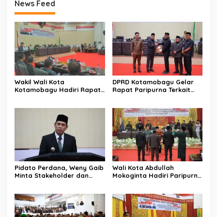
News Feed
Wakil Wali Kota
DPRD Kotamobagu Gelar
Kotamobagu Hadiri Rapat
Rapat Paripurna Terkait
Paripurna DPRD
Penyusunan RPJMD 2025-
Pembicaraan Tingkat II
2029
Pidato Perdana, Weny Gaib
Wali Kota Abdullah
Minta Stakeholder dan
Mokoginta Hadiri Paripurna
Masyarakat Dukung Visi
Pengucapan Sumpah Janji
Misi Wali Kota
Pimpinan DPRD
Kotamobagu