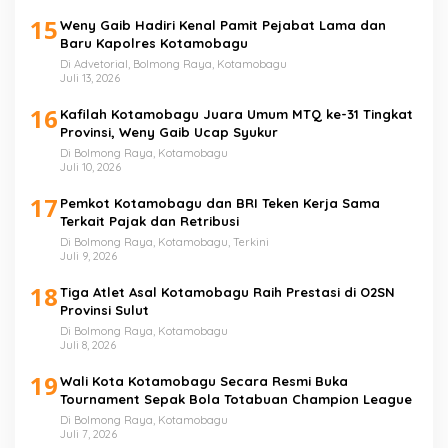
15
Weny Gaib Hadiri Kenal Pamit Pejabat Lama dan
Baru Kapolres Kotamobagu
Di Advetorial, Bolmong Raya, Kotamobagu
Juli 13, 2026
16
Kafilah Kotamobagu Juara Umum MTQ ke-31 Tingkat
Provinsi, Weny Gaib Ucap Syukur
Di Bolmong Raya, Kotamobagu
Juli 10, 2026
17
Pemkot Kotamobagu dan BRI Teken Kerja Sama
Terkait Pajak dan Retribusi
Di Bolmong Raya, Kotamobagu, Terkini
Juli 9, 2026
18
Tiga Atlet Asal Kotamobagu Raih Prestasi di O2SN
Provinsi Sulut
Di Bolmong Raya, Kotamobagu
Juli 8, 2026
19
Wali Kota Kotamobagu Secara Resmi Buka
Tournament Sepak Bola Totabuan Champion League
Di Bolmong Raya, Kotamobagu
Juli 7, 2026