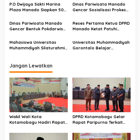
p
Motor Penggerak Program
RPJPD
P.O Dwijaya Sakti Marina
Dinas Pariwisata Manado
Strategis Prov Sulut
Plaza Manado Siapkan 500
Gencar Sosialisasi Prokes
o
Armada Untuk Layani
ke Pelaku Usaha
s
Lonjakan Pemudik Lebaran
Dinas Pariwisata Manado
Reses Pertama Ketua DPRD
2023, Booking
Gencar Bentuk Pokdarwis
Manado Ketat Patuhi
Keberangkatan Bisa
di Kecamatan
Prokes Covid-19
Diakses Via Online
Mahasiswa Universitas
Universitas Muhammadiyah
Muhammdiyah Silaturahmi
Gorontalo Belajar
Bersama Tokoh Gorontalo
Kebijakan Pemerintah di
di Manado
Manado
Jangan Lewatkan
Wakil Wali Kota
DPRD Kotamobagu Gelar
Kotamobagu Hadiri Rapat
Rapat Paripurna Terkait
Paripurna DPRD
Penyusunan RPJMD 2025-
Pembicaraan Tingkat II
2029