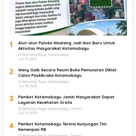
1
Alun-alun Paloko Kinalang Jadi Ikon Baru Untuk
Aktivitas Masyarakat Kotamobagu
Di Bolmong Raya, Kotamobagu
Juli 31, 2026
2
Weny Gaib Secara Resmi Buka Pemusatan Diklat
Calon Paskibraka Kotamobagu
Di Bolmong Raya, Kotamobagu
Juli 30, 2026
3
Pemkot Kotamobagu Jamin Masyarakat Dapat
Layanan Kesehatan Gratis
Di Bolmong Raya, Kotamobagu, Terkini
Juli 29, 2026
4
Pemkot Kotamobagu Terima Kunjungan Tim
Kemenpan RB
Di Bolmong Raya, Kotamobagu, Terkini