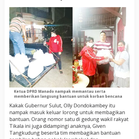
b
a
n
B
e
n
c
a
n
a
A
l
a
m
Ketua DPRD Manado nampak memantau serta
memberikan langsung bantuan untuk korban bencana
Kakak Gubernur Sulut, Olly Dondokambey itu
nampak masuk keluar lorong untuk membagikan
bantuan. Orang nomor satu di gedung wakil rakyat
Tikala ini juga didampingi anaknya, Given
Tangkudung beserta tim membagikan bantuan