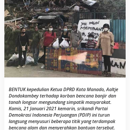
d
o
S
a
l
u
r
k
a
n
B
a
n
t
u
a
n
BENTUK kepedulian Ketua DPRD Kota Manado, Aaltje
u
n
Dondokambey terhadap korban bencana banjir dan
t
tanah longsor mengundang simpatik masyarakat.
u
Kamis, 21 Januari 2021 kemarin, srikandi Partai
k
Demokrasi Indonesia Perjuangan (PDIP) ini turun
K
langsung menyusuri beberapa titik yang terdampak
o
r
bencana alam dan menyerahkan bantuan tersebut.