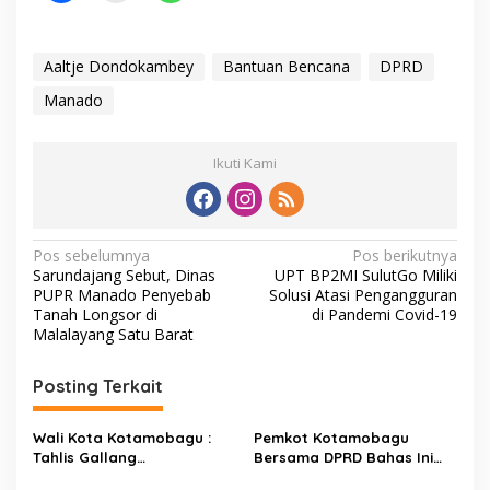
Aaltje Dondokambey
Bantuan Bencana
DPRD
Manado
Ikuti Kami
N
Pos sebelumnya
Pos berikutnya
Sarundajang Sebut, Dinas
UPT BP2MI SulutGo Miliki
a
PUPR Manado Penyebab
Solusi Atasi Pengangguran
v
Tanah Longsor di
di Pandemi Covid-19
Malalayang Satu Barat
i
g
Posting Terkait
a
s
Wali Kota Kotamobagu :
Pemkot Kotamobagu
Tahlis Gallang
Bersama DPRD Bahas Ini
i
Berpengalaman, Jadi
Pada Rapat Paripurna