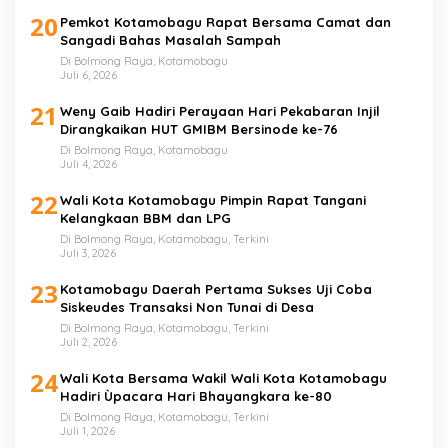
20
Pemkot Kotamobagu Rapat Bersama Camat dan
Sangadi Bahas Masalah Sampah
Di Bolmong Raya, Kotamobagu
Juli 6, 2026
21
Weny Gaib Hadiri Perayaan Hari Pekabaran Injil
Dirangkaikan HUT GMIBM Bersinode ke-76
Di Bolmong Raya, Kotamobagu
Juli 4, 2026
22
Wali Kota Kotamobagu Pimpin Rapat Tangani
Kelangkaan BBM dan LPG
Di Bolmong Raya, Kotamobagu, Terkini
Juli 3, 2026
23
Kotamobagu Daerah Pertama Sukses Uji Coba
Siskeudes Transaksi Non Tunai di Desa
Di Bolmong Raya, Kotamobagu, Terkini
Juli 2, 2026
24
Wali Kota Bersama Wakil Wali Kota Kotamobagu
Hadiri Ùpacara Hari Bhayangkara ke-80
Di Bolmong Raya, Kotamobagu, Terkini
Juli 1, 2026