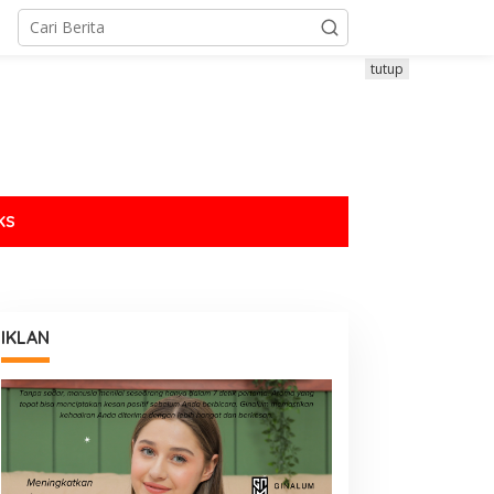
tutup
KS
IKLAN