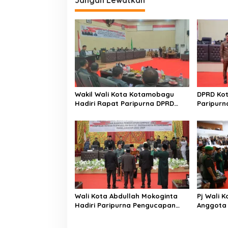
Wakil Wali Kota Kotamobagu
DPRD Ko
Hadiri Rapat Paripurna DPRD
Paripurn
Pembicaraan Tingkat II
RPJMD 2
Wali Kota Abdullah Mokoginta
Pj Wali K
Hadiri Paripurna Pengucapan
Anggota
Sumpah Janji Pimpinan DPRD
Kotamoba
Kotamobagu