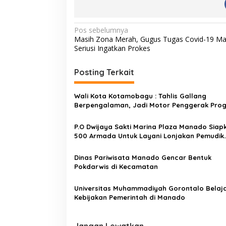
N
Pos sebelumnya
Masih Zona Merah, Gugus Tugas Covid-19 M
a
Seriusi Ingatkan Prokes
v
i
Posting Terkait
g
Wali Kota Kotamobagu : Tahlis Gallang
a
Berpengalaman, Jadi Motor Penggerak Pro
s
Strategis Prov Sulut
P.O Dwijaya Sakti Marina Plaza Manado Siap
i
500 Armada Untuk Layani Lonjakan Pemudik
p
Lebaran 2023, Booking Keberangkatan Bisa
Diakses Via Online
o
Dinas Pariwisata Manado Gencar Bentuk
Pokdarwis di Kecamatan
s
Universitas Muhammadiyah Gorontalo Belaj
Kebijakan Pemerintah di Manado
Jangan Lewatkan