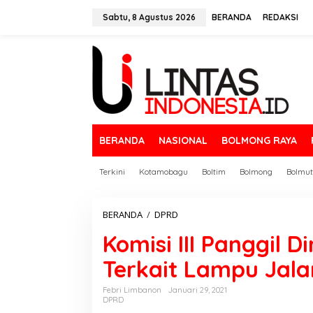
L
e
Sabtu, 8 Agustus 2026
BERANDA
REDAKSI
w
a
t
i
k
e
k
o
n
BERANDA
NASIONAL
BOLMONG RAYA
t
e
n
Terkini
Kotamobagu
Boltim
Bolmong
Bolmut
BERANDA
/
DPRD
K
o
Komisi III Panggil 
m
i
Terkait Lampu Jala
s
i
I
Febri Limbanon
Januari 29, 2021
DPRD
I