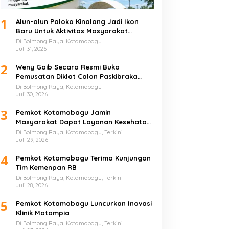
1
Alun-alun Paloko Kinalang Jadi Ikon
Baru Untuk Aktivitas Masyarakat
Kotamobagu
Di Bolmong Raya, Kotamobagu
Juli 31, 2026
2
Weny Gaib Secara Resmi Buka
Pemusatan Diklat Calon Paskibraka
Kotamobagu
Di Bolmong Raya, Kotamobagu
Juli 30, 2026
3
Pemkot Kotamobagu Jamin
Masyarakat Dapat Layanan Kesehatan
Gratis
Di Bolmong Raya, Kotamobagu, Terkini
Juli 29, 2026
4
Pemkot Kotamobagu Terima Kunjungan
Tim Kemenpan RB
Di Bolmong Raya, Kotamobagu, Terkini
Juli 28, 2026
5
Pemkot Kotamobagu Luncurkan Inovasi
Klinik Motompia
Di Bolmong Raya, Kotamobagu, Terkini