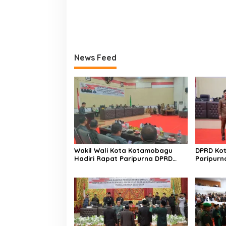
News Feed
Wakil Wali Kota Kotamobagu
DPRD Ko
Hadiri Rapat Paripurna DPRD
Paripurn
Pembicaraan Tingkat II
RPJMD 2