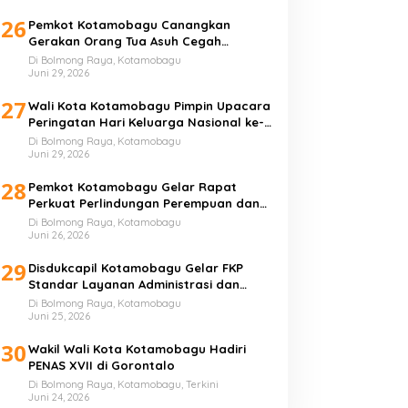
26
Pemkot Kotamobagu Canangkan
Gerakan Orang Tua Asuh Cegah
Stunting
Di Bolmong Raya, Kotamobagu
Juni 29, 2026
27
Wali Kota Kotamobagu Pimpin Upacara
Peringatan Hari Keluarga Nasional ke-
33 Tahun
Di Bolmong Raya, Kotamobagu
Juni 29, 2026
28
Pemkot Kotamobagu Gelar Rapat
Perkuat Perlindungan Perempuan dan
Anak
Di Bolmong Raya, Kotamobagu
Juni 26, 2026
29
Disdukcapil Kotamobagu Gelar FKP
Standar Layanan Administrasi dan
Kependudukan
Di Bolmong Raya, Kotamobagu
Juni 25, 2026
30
Wakil Wali Kota Kotamobagu Hadiri
PENAS XVII di Gorontalo
Di Bolmong Raya, Kotamobagu, Terkini
Juni 24, 2026