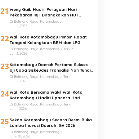
21
Weny Gaib Hadiri Perayaan Hari
Pekabaran Injil Dirangkaikan HUT
GMIBM Bersinode ke-76
Di Bolmong Raya, Kotamobagu
Juli 4, 2026
22
Wali Kota Kotamobagu Pimpin Rapat
Tangani Kelangkaan BBM dan LPG
Di Bolmong Raya, Kotamobagu, Terkini
Juli 3, 2026
23
Kotamobagu Daerah Pertama Sukses
Uji Coba Siskeudes Transaksi Non Tunai
di Desa
Di Bolmong Raya, Kotamobagu, Terkini
Juli 2, 2026
24
Wali Kota Bersama Wakil Wali Kota
Kotamobagu Hadiri Ùpacara Hari
Bhayangkara ke-80
Di Bolmong Raya, Kotamobagu, Terkini
Juli 1, 2026
25
Sekda Kotamobagu Secara Resmi Buka
Lomba Inovasi Daerah IGA 2026
Di Bolmong Raya, Kotamobagu
Juni 30, 2026