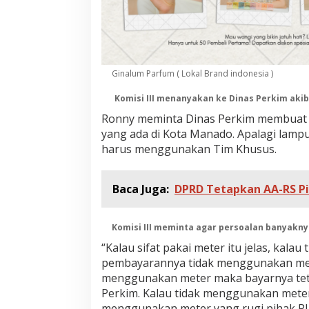
T
e
r
k
a
i
Ginalum Parfum ( Lokal Brand indonesia )
t
L
Komisi III menanyakan ke Dinas Perkim aki
a
m
Ronny meminta Dinas Perkim membuat 
p
yang ada di Kota Manado. Apalagi lampu
u
harus menggunakan Tim Khusus.
J
a
l
Baca Juga:
DPRD Tetapkan AA-RS P
a
n
Komisi III meminta agar persoalan banyakny
“Kalau sifat pakai meter itu jelas, kala
pembayarannya tidak menggunakan mete
menggunakan meter maka bayarnya teta
Perkim. Kalau tidak menggunakan meter
menggunakan meter yang rugi pihak PL