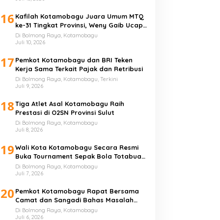
16
Kafilah Kotamobagu Juara Umum MTQ
ke-31 Tingkat Provinsi, Weny Gaib Ucap
Syukur
Di Bolmong Raya, Kotamobagu
Juli 10, 2026
17
Pemkot Kotamobagu dan BRI Teken
Kerja Sama Terkait Pajak dan Retribusi
Di Bolmong Raya, Kotamobagu, Terkini
Juli 9, 2026
18
Tiga Atlet Asal Kotamobagu Raih
Prestasi di O2SN Provinsi Sulut
Di Bolmong Raya, Kotamobagu
Juli 8, 2026
19
Wali Kota Kotamobagu Secara Resmi
Buka Tournament Sepak Bola Totabuan
Champion League
Di Bolmong Raya, Kotamobagu
Juli 7, 2026
20
Pemkot Kotamobagu Rapat Bersama
Camat dan Sangadi Bahas Masalah
Sampah
Di Bolmong Raya, Kotamobagu
Juli 6, 2026