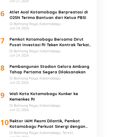
Juli 27, 2026
6
Atlet Asal Kotamobagu Berpreatasi di
O2SN Terima Bantuan dari Ketua PBSI
Di Bolmong Raya, Kotamobagu
Juli 24, 2026
7
Pemkot Kotamobagu Bersama Dirut
Pusat Investasi RI Teken Kontrak Terkait
UMKM
Di Bolmong Raya, Kotamobagu
Juli 24, 2026
8
Pembangunan Stadion Gelora Ambang
Tahap Pertama Segera Dilaksanakan
Di Bolmong Raya, Kotamobagu
Juli 23, 2026
9
Wali Kota Kotamobagu Kunker ke
Kemenkes RI
Di Bolmong Raya, Kotamobagu
Juli 22, 2026
10
Rektor IAIM Resmi Dilantik, Pemkot
Kotamobagu Perkuat Sinergi dengan
Perguruan Tinggi
Di Bolmong Raya, Kotamobagu, Terkini
Juli 20, 2026