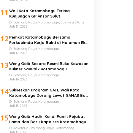
11
Wali Kota Kotamobagu Terima
Kunjungan GP Ansor Sulut
Di Bolmong Raya, Kotamobagu, Sulawesi Utara
Juli 17, 2026
12
Pemkot Kotamobagu Bersama
Forkopimda Kerja Bakti di Halaman Eks
Kantor Bupati Bolmong
Di Bolmong Raya, Kotamobagu
Juli 17, 2026
13
Weny Gaib Secara Resmi Buka Kawasan
Kuliner SanPalk Kotamobagu
Di Bolmong Raya, Kotamobagu
Juli 16, 2026
14
Sukseskan Program GATI, Wali Kota
Kotamobagu Dorong Lewat GAMAS Bagi
Anak Sekolah
Di Bolmong Raya, Kotamobagu
Juli 13, 2026
15
Weny Gaib Hadiri Kenal Pamit Pejabat
Lama dan Baru Kapolres Kotamobagu
Di Advetorial, Bolmong Raya, Kotamobagu
Juli 13, 2026