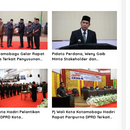
tamobagu Gelar Rapat
Pidato Perdana, Weny Gaib
a Terkait Penyusunan
Minta Stakeholder dan
025-2029
Masyarakat Dukung Visi Misi Wali
Kota
ota Hadiri Pelantikan
Pj Wali Kota Kotamobagu Hadiri
 DPRD Kota
Rapat Paripurna DPRD Terkait
gu Periode 2024-2029
APBD-P