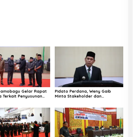
tamobagu Gelar Rapat
Pidato Perdana, Weny Gaib
a Terkait Penyusunan
Minta Stakeholder dan
025-2029
Masyarakat Dukung Visi Misi Wali
Kota