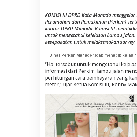
I
P
a
KOMISI III DPRD Kota Manado menggelar 
n
Perumahan dan Pemukiman (Perkim) serta 
g
kantor DPRD Manado.
Komisi III membid
g
i
untuk mengetahui kejelasan Lampu Jalan.
l
kesepakatan untuk melaksanakan survey.
D
i
Dinas Perkim Manado tidak menapik kalau h
n
a
“Hal tersebut untuk mengetahui kejelas
s
informasi dari Perkim, lampu jalan men
P
perhitungan cara pembayaran yang kam
e
r
meter,” ujar Ketua Komisi III, Ronny Ma
k
i
m
M
a
n
a
d
o