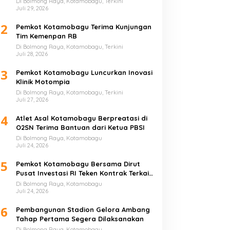
Di Bolmong Raya, Kotamobagu, Terkini
Juli 29, 2026
2
Pemkot Kotamobagu Terima Kunjungan
Tim Kemenpan RB
Di Bolmong Raya, Kotamobagu, Terkini
Juli 28, 2026
3
Pemkot Kotamobagu Luncurkan Inovasi
Klinik Motompia
Di Bolmong Raya, Kotamobagu, Terkini
Juli 27, 2026
4
Atlet Asal Kotamobagu Berpreatasi di
O2SN Terima Bantuan dari Ketua PBSI
Di Bolmong Raya, Kotamobagu
Juli 24, 2026
5
Pemkot Kotamobagu Bersama Dirut
Pusat Investasi RI Teken Kontrak Terkait
UMKM
Di Bolmong Raya, Kotamobagu
Juli 24, 2026
6
Pembangunan Stadion Gelora Ambang
Tahap Pertama Segera Dilaksanakan
Di Bolmong Raya, Kotamobagu