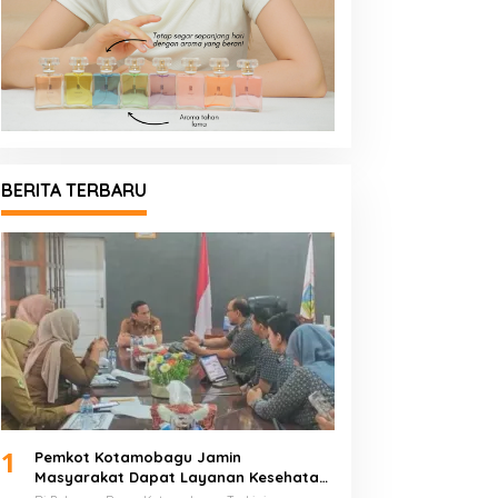
BERITA TERBARU
1
Pemkot Kotamobagu Jamin
Masyarakat Dapat Layanan Kesehatan
Gratis