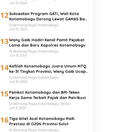
Juli 16, 2026
12
Sukseskan Program GATI, Wali Kota
Kotamobagu Dorong Lewat GAMAS Bagi
Anak Sekolah
Di Bolmong Raya, Kotamobagu
Juli 13, 2026
13
Wany Gaib Hadiri Kenal Pamit Pejabat
Lama dan Baru Kapolres Kotamobagu
Di Bolmong Raya, Kotamobagu
Juli 13, 2026
14
Kafilah Kotamobagu Juara Umum MTQ
ke-31 Tingkat Provinsi, Weny Gaib Ucap
Syukur
Di Bolmong Raya, Kotamobagu
Juli 10, 2026
15
Pemkot Kotamobagu dan BRI Teken
Kerja Sama Terkait Pajak dan Retribusi
Di Bolmong Raya, Kotamobagu, Terkini
Juli 9, 2026
16
Tiga Atlet Asal Kotamobagu Raih
Prestasi di O2SN Provinsi Sulut
Di Bolmong Raya, Kotamobagu