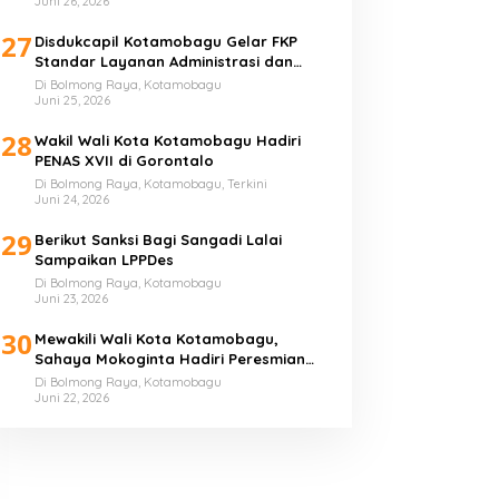
Juni 26, 2026
27
Disdukcapil Kotamobagu Gelar FKP
Standar Layanan Administrasi dan
Kependudukan
Di Bolmong Raya, Kotamobagu
Juni 25, 2026
28
Wakil Wali Kota Kotamobagu Hadiri
PENAS XVII di Gorontalo
Di Bolmong Raya, Kotamobagu, Terkini
Juni 24, 2026
29
Berikut Sanksi Bagi Sangadi Lalai
Sampaikan LPPDes
Di Bolmong Raya, Kotamobagu
Juni 23, 2026
30
Mewakili Wali Kota Kotamobagu,
Sahaya Mokoginta Hadiri Peresmian
Lapangan Tembak “Motabi”
Di Bolmong Raya, Kotamobagu
Juni 22, 2026