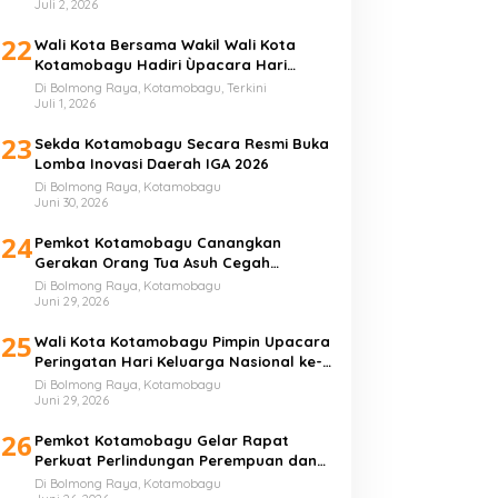
Juli 2, 2026
22
Wali Kota Bersama Wakil Wali Kota
Kotamobagu Hadiri Ùpacara Hari
Bhayangkara ke-80
Di Bolmong Raya, Kotamobagu, Terkini
Juli 1, 2026
23
Sekda Kotamobagu Secara Resmi Buka
Lomba Inovasi Daerah IGA 2026
Di Bolmong Raya, Kotamobagu
Juni 30, 2026
24
Pemkot Kotamobagu Canangkan
Gerakan Orang Tua Asuh Cegah
Stunting
Di Bolmong Raya, Kotamobagu
Juni 29, 2026
25
Wali Kota Kotamobagu Pimpin Upacara
Peringatan Hari Keluarga Nasional ke-
33 Tahun
Di Bolmong Raya, Kotamobagu
Juni 29, 2026
26
Pemkot Kotamobagu Gelar Rapat
Perkuat Perlindungan Perempuan dan
Anak
Di Bolmong Raya, Kotamobagu