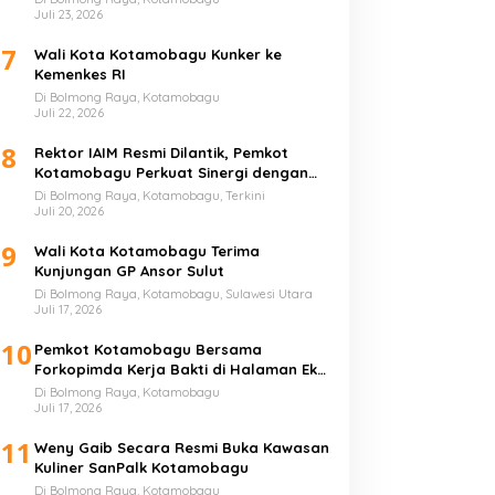
Juli 23, 2026
7
Wali Kota Kotamobagu Kunker ke
Kemenkes RI
Di Bolmong Raya, Kotamobagu
Juli 22, 2026
8
Rektor IAIM Resmi Dilantik, Pemkot
Kotamobagu Perkuat Sinergi dengan
Perguruan Tinggi
Di Bolmong Raya, Kotamobagu, Terkini
Juli 20, 2026
9
Wali Kota Kotamobagu Terima
Kunjungan GP Ansor Sulut
Di Bolmong Raya, Kotamobagu, Sulawesi Utara
Juli 17, 2026
10
Pemkot Kotamobagu Bersama
Forkopimda Kerja Bakti di Halaman Eks
Kantor Bupati Bolmong
Di Bolmong Raya, Kotamobagu
Juli 17, 2026
11
Weny Gaib Secara Resmi Buka Kawasan
Kuliner SanPalk Kotamobagu
Di Bolmong Raya, Kotamobagu