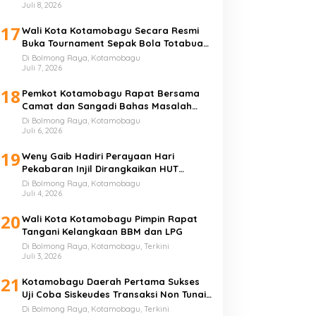
Juli 8, 2026
17
Wali Kota Kotamobagu Secara Resmi
Buka Tournament Sepak Bola Totabuan
Champion League
Di Bolmong Raya, Kotamobagu
Juli 7, 2026
18
Pemkot Kotamobagu Rapat Bersama
Camat dan Sangadi Bahas Masalah
Sampah
Di Bolmong Raya, Kotamobagu
Juli 6, 2026
19
Weny Gaib Hadiri Perayaan Hari
Pekabaran Injil Dirangkaikan HUT
GMIBM Bersinode ke-76
Di Bolmong Raya, Kotamobagu
Juli 4, 2026
20
Wali Kota Kotamobagu Pimpin Rapat
Tangani Kelangkaan BBM dan LPG
Di Bolmong Raya, Kotamobagu, Terkini
Juli 3, 2026
21
Kotamobagu Daerah Pertama Sukses
Uji Coba Siskeudes Transaksi Non Tunai
di Desa
Di Bolmong Raya, Kotamobagu, Terkini