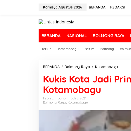
L
e
Kamis, 6 Agustus 2026
BERANDA
REDAKSI
w
a
t
i
k
BERANDA
NASIONAL
BOLMONG RAYA
e
k
Terkini
Kotamobagu
Boltim
Bolmong
Bolmut
o
n
t
e
BERANDA
/
Bolmong Raya
/
Kotamobagu
K
n
u
Kukis Kota Jadi P
k
i
Kotamobagu
s
K
o
Febri Limbanon
Juli 8, 2021
Bolmong Raya
,
Kotamobagu
t
a
J
a
d
i