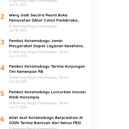
Di Bolmong Raya, Kotamobagu
Juli 31, 2026
2
Weny Gaib Secara Resmi Buka
Pemusatan Diklat Calon Paskibraka
Kotamobagu
Di Bolmong Raya, Kotamobagu
Juli 30, 2026
3
Pemkot Kotamobagu Jamin
Masyarakat Dapat Layanan Kesehatan
Gratis
Di Bolmong Raya, Kotamobagu, Terkini
Juli 29, 2026
4
Pemkot Kotamobagu Terima Kunjungan
Tim Kemenpan RB
Di Bolmong Raya, Kotamobagu, Terkini
Juli 28, 2026
5
Pemkot Kotamobagu Luncurkan Inovasi
Klinik Motompia
Di Bolmong Raya, Kotamobagu, Terkini
Juli 27, 2026
6
Atlet Asal Kotamobagu Berpreatasi di
O2SN Terima Bantuan dari Ketua PBSI
Di Bolmong Raya, Kotamobagu