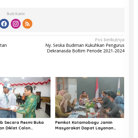
Ikuti Kami
Pos berikutnya
atan
Ny. Seska Budiman Kukuhkan Pengurus
Dekranasda Boltim Periode 2021-2024
b Secara Resmi Buka
Pemkot Kotamobagu Jamin
n Diklat Calon
Masyarakat Dapat Layanan
aka Kotamobagu
Kesehatan Gratis