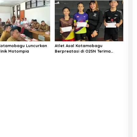
Kotamobagu Luncurkan
Atlet Asal Kotamobagu
linik Motompia
Berpreatasi di O2SN Terima
Bantuan dari Ketua PBSI