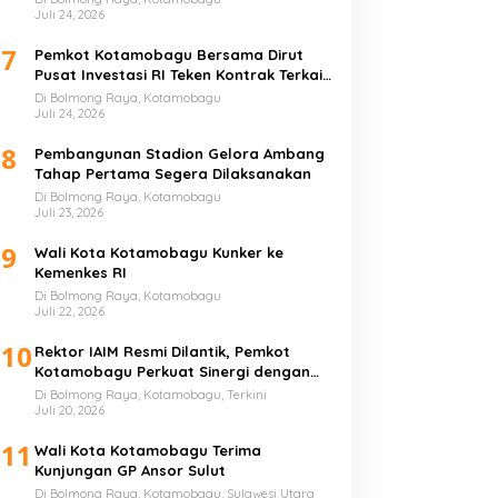
Juli 24, 2026
7
Pemkot Kotamobagu Bersama Dirut
Pusat Investasi RI Teken Kontrak Terkait
UMKM
Di Bolmong Raya, Kotamobagu
Juli 24, 2026
8
Pembangunan Stadion Gelora Ambang
Tahap Pertama Segera Dilaksanakan
Di Bolmong Raya, Kotamobagu
Juli 23, 2026
9
Wali Kota Kotamobagu Kunker ke
Kemenkes RI
Di Bolmong Raya, Kotamobagu
Juli 22, 2026
10
Rektor IAIM Resmi Dilantik, Pemkot
Kotamobagu Perkuat Sinergi dengan
Perguruan Tinggi
Di Bolmong Raya, Kotamobagu, Terkini
Juli 20, 2026
11
Wali Kota Kotamobagu Terima
Kunjungan GP Ansor Sulut
Di Bolmong Raya, Kotamobagu, Sulawesi Utara