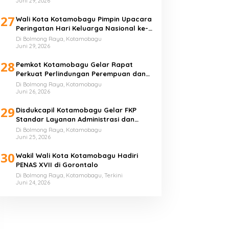
Juni 29, 2026
27
Wali Kota Kotamobagu Pimpin Upacara
Peringatan Hari Keluarga Nasional ke-
33 Tahun
Di Bolmong Raya, Kotamobagu
Juni 29, 2026
28
Pemkot Kotamobagu Gelar Rapat
Perkuat Perlindungan Perempuan dan
Anak
Di Bolmong Raya, Kotamobagu
Juni 26, 2026
29
Disdukcapil Kotamobagu Gelar FKP
Standar Layanan Administrasi dan
Kependudukan
Di Bolmong Raya, Kotamobagu
Juni 25, 2026
30
Wakil Wali Kota Kotamobagu Hadiri
PENAS XVII di Gorontalo
Di Bolmong Raya, Kotamobagu, Terkini
Juni 24, 2026