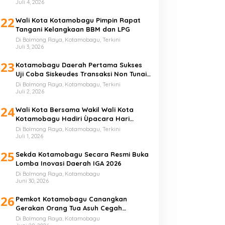
Juli 4, 2026
22
Wali Kota Kotamobagu Pimpin Rapat
Tangani Kelangkaan BBM dan LPG
Di Bolmong Raya, Kotamobagu, Terkini
Juli 3, 2026
23
Kotamobagu Daerah Pertama Sukses
Uji Coba Siskeudes Transaksi Non Tunai
di Desa
Di Bolmong Raya, Kotamobagu, Terkini
Juli 2, 2026
24
Wali Kota Bersama Wakil Wali Kota
Kotamobagu Hadiri Ùpacara Hari
Bhayangkara ke-80
Di Bolmong Raya, Kotamobagu, Terkini
Juli 1, 2026
25
Sekda Kotamobagu Secara Resmi Buka
Lomba Inovasi Daerah IGA 2026
Di Bolmong Raya, Kotamobagu
Juni 30, 2026
26
Pemkot Kotamobagu Canangkan
Gerakan Orang Tua Asuh Cegah
Stunting
Di Bolmong Raya, Kotamobagu