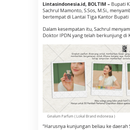
Lintasindonesia.id, BOLTIM –
Bupati K
t
Sachrul Mamonto, S.Sos, M.Si., menyam
o
P
bertempat di Lantai Tiga Kantor Bupati 
e
r
Dalam kesempatan itu, Sachrul menyam
k
Doktor IPDN yang telah berkunjung d
e
n
a
l
k
a
n
S
D
A
B
o
l
t
i
m
Ginalum Parfum ( Lokal Brand indonesia )
“Harusnya kunjungan beliau ke daerah