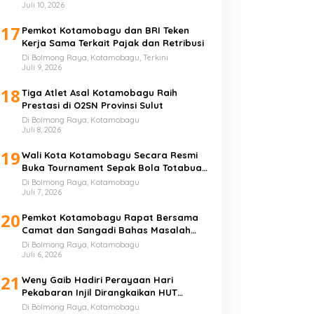
Juli 10, 2026
17
Pemkot Kotamobagu dan BRI Teken
Kerja Sama Terkait Pajak dan Retribusi
Di Bolmong Raya, Kotamobagu, Terkini
Juli 9, 2026
18
Tiga Atlet Asal Kotamobagu Raih
Prestasi di O2SN Provinsi Sulut
Di Bolmong Raya, Kotamobagu
Juli 8, 2026
19
Wali Kota Kotamobagu Secara Resmi
Buka Tournament Sepak Bola Totabuan
Champion League
Di Bolmong Raya, Kotamobagu
Juli 7, 2026
20
Pemkot Kotamobagu Rapat Bersama
Camat dan Sangadi Bahas Masalah
Sampah
Di Bolmong Raya, Kotamobagu
Juli 6, 2026
21
Weny Gaib Hadiri Perayaan Hari
Pekabaran Injil Dirangkaikan HUT
GMIBM Bersinode ke-76
Di Bolmong Raya, Kotamobagu