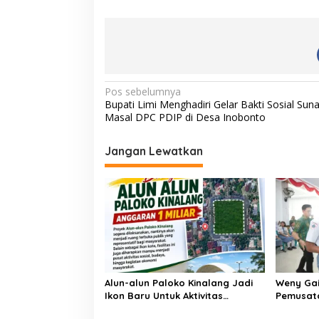
N
Pos sebelumnya
Bupati Limi Menghadiri Gelar Bakti Sosial Sun
a
Masal DPC PDIP di Desa Inobonto
v
i
Jangan Lewatkan
g
a
s
i
p
o
Alun-alun Paloko Kinalang Jadi
Weny Gai
s
Ikon Baru Untuk Aktivitas
Pemusata
Masyarakat Kotamobagu
Paskibr