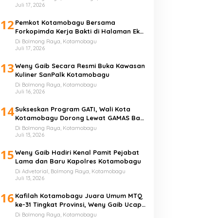
Juli 17, 2026
12
Pemkot Kotamobagu Bersama
Forkopimda Kerja Bakti di Halaman Eks
Kantor Bupati Bolmong
Di Bolmong Raya, Kotamobagu
Juli 17, 2026
13
Weny Gaib Secara Resmi Buka Kawasan
Kuliner SanPalk Kotamobagu
Di Bolmong Raya, Kotamobagu
Juli 16, 2026
14
Sukseskan Program GATI, Wali Kota
Kotamobagu Dorong Lewat GAMAS Bagi
Anak Sekolah
Di Bolmong Raya, Kotamobagu
Juli 13, 2026
15
Weny Gaib Hadiri Kenal Pamit Pejabat
Lama dan Baru Kapolres Kotamobagu
Di Advetorial, Bolmong Raya, Kotamobagu
Juli 13, 2026
16
Kafilah Kotamobagu Juara Umum MTQ
ke-31 Tingkat Provinsi, Weny Gaib Ucap
Syukur
Di Bolmong Raya, Kotamobagu