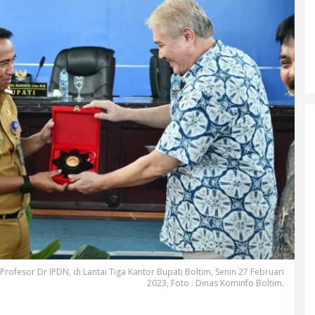
fesor Dr IPDN, di Lantai Tiga Kantor Bupati Boltim, Senin 27 Februari
2023, Foto : Dinas Kominfo Boltim.