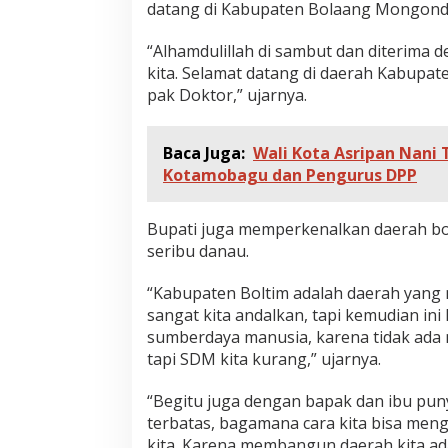
datang di Kabupaten Bolaang Mongondo
“Alhamdulillah di sambut dan diterima 
kita. Selamat datang di daerah Kabup
pak Doktor,” ujarnya.
Baca Juga:
Wali Kota Asripan Nani 
Kotamobagu dan Pengurus DPP
Bupati juga memperkenalkan daerah bol
seribu danau.
“Kabupaten Boltim adalah daerah yang 
sangat kita andalkan, tapi kemudian in
sumberdaya manusia, karena tidak ada m
tapi SDM kita kurang,” ujarnya.
“Begitu juga dengan bapak dan ibu p
terbatas, bagamana cara kita bisa me
kita. Karena membangun daerah kita ada 