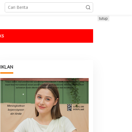
tutup
KS
IKLAN