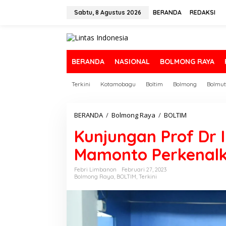
L
e
Sabtu, 8 Agustus 2026
BERANDA
REDAKSI
w
a
t
i
k
BERANDA
NASIONAL
BOLMONG RAYA
e
k
Terkini
Kotamobagu
Boltim
Bolmong
Bolmut
o
n
t
e
BERANDA
/
Bolmong Raya
/
BOLTIM
K
n
u
Kunjungan Prof Dr 
n
j
Mamonto Perkenalk
u
n
g
Febri Limbanon
Februari 27, 2023
Bolmong Raya
,
BOLTIM
,
Terkini
a
n
P
r
o
f