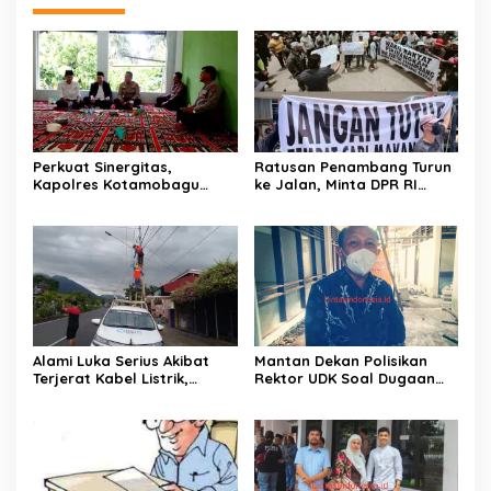
Perkuat Sinergitas,
Ratusan Penambang Turun
Kapolres Kotamobagu
ke Jalan, Minta DPR RI
Silaturahmi di Pondo
Perjuangkan Ijin Tambang
Pesantren Darurahmah
Desa Pontodon
Alami Luka Serius Akibat
Mantan Dekan Polisikan
Terjerat Kabel Listrik,
Rektor UDK Soal Dugaan
Jurnalis Febri Limbanon
Pencemaran Nama Baik
Polisikan Oknum Petugas
PLN Kotamobagu