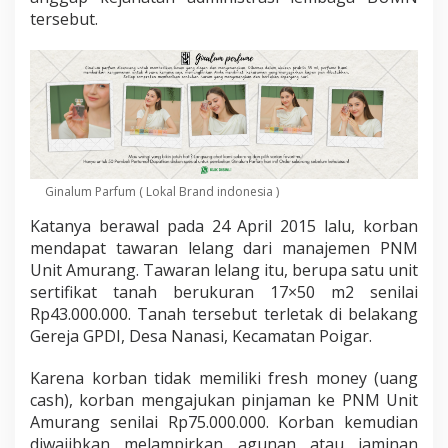
s
tersebut.
a
b
a
h
P
i
l
i
h
L
Ginalum Parfum ( Lokal Brand indonesia )
a
p
Katanya berawal pada 24 April 2015 lalu, korban
o
mendapat tawaran lelang dari manajemen PNM
r
Unit Amurang. Tawaran lelang itu, berupa satu unit
P
sertifikat tanah berukuran 17×50 m2 senilai
o
l
Rp43.000.000. Tanah tersebut terletak di belakang
i
Gereja GPDI, Desa Nanasi, Kecamatan Poigar.
s
i
Karena korban tidak memiliki fresh money (uang
cash), korban mengajukan pinjaman ke PNM Unit
Amurang senilai Rp75.000.000. Korban kemudian
diwajibkan melampirkan agunan atau jaminan