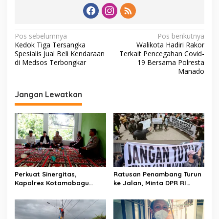
N
Pos sebelumnya
Pos berikutnya
Kedok Tiga Tersangka
Walikota Hadiri Rakor
a
Spesialis Jual Beli Kendaraan
Terkait Pencegahan Covid-
v
di Medsos Terbongkar
19 Bersama Polresta
Manado
i
g
Jangan Lewatkan
a
s
i
p
o
s
Perkuat Sinergitas,
Ratusan Penambang Turun
Kapolres Kotamobagu
ke Jalan, Minta DPR RI
Silaturahmi di Pondo
Perjuangkan Ijin Tambang
Pesantren Darurahmah
Desa Pontodon