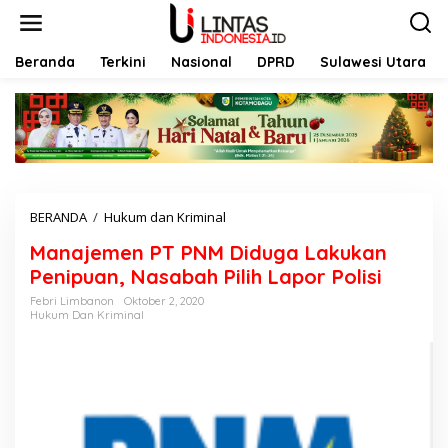
L
e
w
a
Beranda
Terkini
Nasional
DPRD
Sulawesi Utara
t
i
k
e
k
o
n
t
BERANDA
/
Hukum dan Kriminal
M
e
a
n
Manajemen PT PNM Diduga Lakukan
n
a
Penipuan, Nasabah Pilih Lapor Polisi
j
Febri Limbanon
Oktober 2, 2020
e
Hukum Dan Kriminal
m
e
n
P
T
P
N