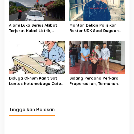
Alami Luka Serius Akibat
Mantan Dekan Polisikan
Terjerat Kabel Listrik,
Rektor UDK Soal Dugaan
Jurnalis Febri Limbanon
Pencemaran Nama Baik
Polisikan Oknum Petugas
PLN Kotamobagu
Diduga Oknum Kanit Sat
Sidang Perdana Perkara
Lantas Kotamobagu Catut
Praperadilan, Termohon
Nama Waka Polres Peras
Polres Bolmut Absen Tanpa
Warga Poyowa Kecil
Alasan Jelas
Tinggalkan Balasan