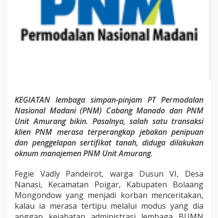
M
D
i
d
u
g
a
L
a
k
u
k
KEGIATAN lembaga simpan-pinjam PT Permodalan
a
Nasional Madani (PNM) Cabang Manado dan PNM
n
Unit Amurang bikin. Pasalnya, salah satu transaksi
P
klien PNM merasa terperangkap jebakan penipuan
e
n
dan penggelapan sertifikat tanah, diduga dilakukan
i
oknum manajemen PNM Unit Amurang.
p
u
Fegie Vadly Pandeirot, warga Dusun VI, Desa
a
Nanasi, Kecamatan Poigar, Kabupaten Bolaang
n
,
Mongondow yang menjadi korban menceritakan,
N
kalau ia merasa tertipu melalui modus yang dia
a
anggap kejahatan administrasi lembaga BUMN