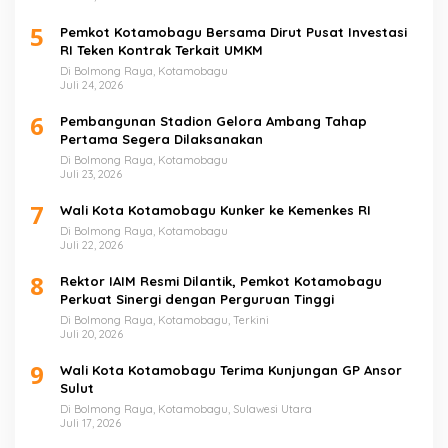
5
Pemkot Kotamobagu Bersama Dirut Pusat Investasi
RI Teken Kontrak Terkait UMKM
Di Bolmong Raya, Kotamobagu
Juli 24, 2026
6
Pembangunan Stadion Gelora Ambang Tahap
Pertama Segera Dilaksanakan
Di Bolmong Raya, Kotamobagu
Juli 23, 2026
7
Wali Kota Kotamobagu Kunker ke Kemenkes RI
Di Bolmong Raya, Kotamobagu
Juli 22, 2026
8
Rektor IAIM Resmi Dilantik, Pemkot Kotamobagu
Perkuat Sinergi dengan Perguruan Tinggi
Di Bolmong Raya, Kotamobagu, Terkini
Juli 20, 2026
9
Wali Kota Kotamobagu Terima Kunjungan GP Ansor
Sulut
Di Bolmong Raya, Kotamobagu, Sulawesi Utara
Juli 17, 2026