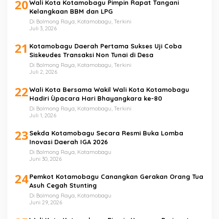
20
Wali Kota Kotamobagu Pimpin Rapat Tangani
Kelangkaan BBM dan LPG
Di Bolmong Raya, Kotamobagu, Terkini
Juli 3, 2026
21
Kotamobagu Daerah Pertama Sukses Uji Coba
Siskeudes Transaksi Non Tunai di Desa
Di Bolmong Raya, Kotamobagu, Terkini
Juli 2, 2026
22
Wali Kota Bersama Wakil Wali Kota Kotamobagu
Hadiri Ùpacara Hari Bhayangkara ke-80
Di Bolmong Raya, Kotamobagu, Terkini
Juli 1, 2026
23
Sekda Kotamobagu Secara Resmi Buka Lomba
Inovasi Daerah IGA 2026
Di Bolmong Raya, Kotamobagu
Juni 30, 2026
24
Pemkot Kotamobagu Canangkan Gerakan Orang Tua
Asuh Cegah Stunting
Di Bolmong Raya, Kotamobagu
Juni 29, 2026