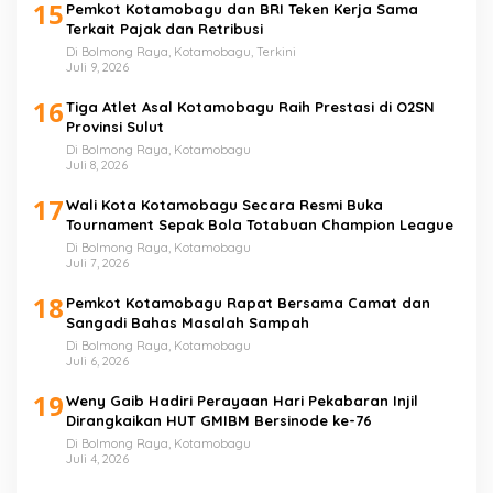
15
Pemkot Kotamobagu dan BRI Teken Kerja Sama
Terkait Pajak dan Retribusi
Di Bolmong Raya, Kotamobagu, Terkini
Juli 9, 2026
16
Tiga Atlet Asal Kotamobagu Raih Prestasi di O2SN
Provinsi Sulut
Di Bolmong Raya, Kotamobagu
Juli 8, 2026
17
Wali Kota Kotamobagu Secara Resmi Buka
Tournament Sepak Bola Totabuan Champion League
Di Bolmong Raya, Kotamobagu
Juli 7, 2026
18
Pemkot Kotamobagu Rapat Bersama Camat dan
Sangadi Bahas Masalah Sampah
Di Bolmong Raya, Kotamobagu
Juli 6, 2026
19
Weny Gaib Hadiri Perayaan Hari Pekabaran Injil
Dirangkaikan HUT GMIBM Bersinode ke-76
Di Bolmong Raya, Kotamobagu
Juli 4, 2026