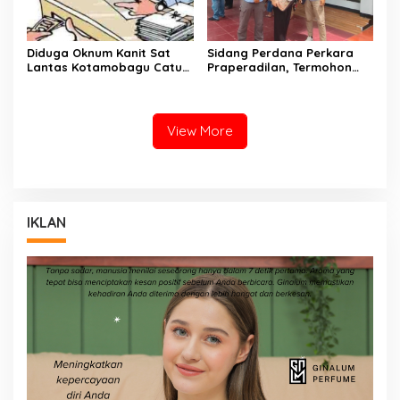
Diduga Oknum Kanit Sat
Sidang Perdana Perkara
Lantas Kotamobagu Catut
Praperadilan, Termohon
Nama Waka Polres Peras
Polres Bolmut Absen Tanpa
Warga Poyowa Kecil
Alasan Jelas
View More
IKLAN