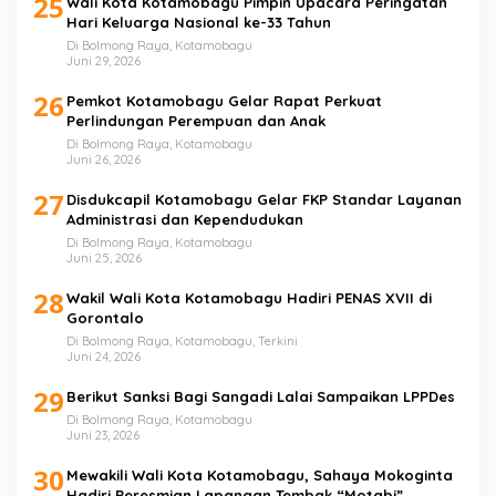
25
Wali Kota Kotamobagu Pimpin Upacara Peringatan
Hari Keluarga Nasional ke-33 Tahun
Di Bolmong Raya, Kotamobagu
Juni 29, 2026
26
Pemkot Kotamobagu Gelar Rapat Perkuat
Perlindungan Perempuan dan Anak
Di Bolmong Raya, Kotamobagu
Juni 26, 2026
27
Disdukcapil Kotamobagu Gelar FKP Standar Layanan
Administrasi dan Kependudukan
Di Bolmong Raya, Kotamobagu
Juni 25, 2026
28
Wakil Wali Kota Kotamobagu Hadiri PENAS XVII di
Gorontalo
Di Bolmong Raya, Kotamobagu, Terkini
Juni 24, 2026
29
Berikut Sanksi Bagi Sangadi Lalai Sampaikan LPPDes
Di Bolmong Raya, Kotamobagu
Juni 23, 2026
30
Mewakili Wali Kota Kotamobagu, Sahaya Mokoginta
Hadiri Peresmian Lapangan Tembak “Motabi”