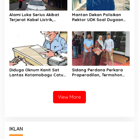
Alami Luka Serius Akibat
Mantan Dekan Polisikan
Terjerat Kabel Listrik,
Rektor UDK Soal Dugaan
Jurnalis Febri Limbanon
Pencemaran Nama Baik
Polisikan Oknum Petugas
PLN Kotamobagu
Diduga Oknum Kanit Sat
Sidang Perdana Perkara
Lantas Kotamobagu Catut
Praperadilan, Termohon
Nama Waka Polres Peras
Polres Bolmut Absen Tanpa
Warga Poyowa Kecil
Alasan Jelas
View More
IKLAN