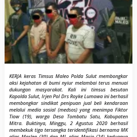
a
n
g
k
a
S
p
e
s
i
a
l
i
s
KERJA keras Timsus Maleo Polda Sulut membongkar
J
aksi kejahatan di bumi nyiur melambai terus menuai
u
a
dukungan masyarakat. Kali ini timsus besutan
l
Kapolda Sulut, Irjen Pol Drs Royke Lumowa ini berhasil
B
membongkar sindikat penipuan jual beli kendaraan
e
melalui media sosial (medsos) yang menimpa Fiktor
l
Tiow (19), warga Desa Tombatu Satu, Kabupaten
i
K
Mitra. Buktinya, Minggu, 2 Agustus 2020 berhasil
e
membekuk tiga tersangka teridentifikasi bernama MK
n
alias Marlen (30) dan ML alias Mario (24) keduanya