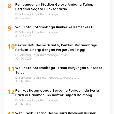
8
Pembangunan Stadion Gelora Ambang Tahap
Pertama Segera Dilaksanakan
Di Bolmong Raya, Kotamobagu
Juli 23, 2026
9
Wali Kota Kotamobagu Kunker ke Kemenkes RI
Di Bolmong Raya, Kotamobagu
Juli 22, 2026
10
Rektor IAIM Resmi Dilantik, Pemkot Kotamobagu
Perkuat Sinergi dengan Perguruan Tinggi
Di Bolmong Raya, Kotamobagu, Terkini
Juli 20, 2026
11
Wali Kota Kotamobagu Terima Kunjungan GP Ansor
Sulut
Di Bolmong Raya, Kotamobagu, Sulawesi Utara
Juli 17, 2026
12
Pemkot Kotamobagu Bersama Forkopimda Kerja
Bakti di Halaman Eks Kantor Bupati Bolmong
Di Bolmong Raya, Kotamobagu
Juli 17, 2026
Weny Gaib Secara Resmi Buka Kawasan Kuliner