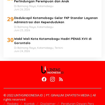
Perlindungan Perempuan dan Anak
Di Bolmong Raya, Kotamobagu
Juni 26, 2026
29
Disdukcapil Kotamobagu Gelar FKP Standar Layanan
Administrasi dan Kependudukan
Di Bolmong Raya, Kotamobagu
Juni 25, 2026
30
Wakil Wali Kota Kotamobagu Hadiri PENAS XVII di
Gorontalo
Di Bolmong Raya, Kotamobagu, Terkini
Juni 24, 2026
© 2022 LINTASINDONESIA.ID | PT. GINALUM ZAPATISTA MEDIA | All
rights reserved.
Redaksi
Kontak
Disclaimer
Peraturan Dewan Pers