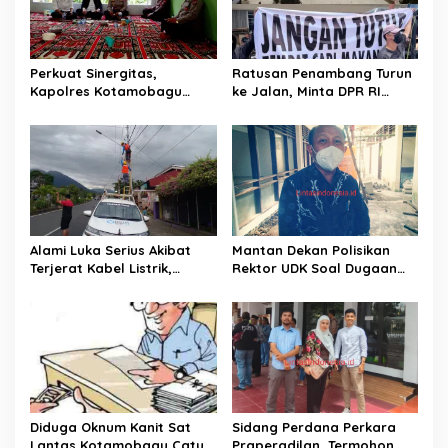
Perkuat Sinergitas,
Ratusan Penambang Turun
Kapolres Kotamobagu
ke Jalan, Minta DPR RI
Silaturahmi di Pondo
Perjuangkan Ijin Tambang
Pesantren Darurahmah
Desa Pontodon
Alami Luka Serius Akibat
Mantan Dekan Polisikan
Terjerat Kabel Listrik,
Rektor UDK Soal Dugaan
Jurnalis Febri Limbanon
Pencemaran Nama Baik
Polisikan Oknum Petugas
PLN Kotamobagu
Diduga Oknum Kanit Sat
Sidang Perdana Perkara
Lantas Kotamobagu Catut
Praperadilan, Termohon