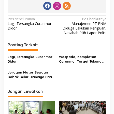
N
Pos sebelumnya
Pos berikutnya
Lagi, Tersangka Curanmor
Manajemen PT PNM
a
Didor
Diduga Lakukan Penipuan,
v
Nasabah Pilih Lapor Polisi
i
Posting Terkait
g
a
Lagi, Tersangka Curanmor
Waspada, Komplotan
s
Didor
Curanmor Target Tukang
Ojek Online
i
Juragan Motor Sewaan
p
Babak Belur Dianiaya Pria
Lanjut Usia
o
s
Jangan Lewatkan