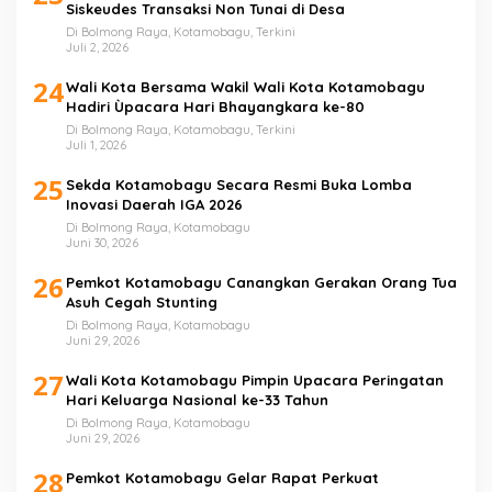
Siskeudes Transaksi Non Tunai di Desa
Di Bolmong Raya, Kotamobagu, Terkini
Juli 2, 2026
24
Wali Kota Bersama Wakil Wali Kota Kotamobagu
Hadiri Ùpacara Hari Bhayangkara ke-80
Di Bolmong Raya, Kotamobagu, Terkini
Juli 1, 2026
25
Sekda Kotamobagu Secara Resmi Buka Lomba
Inovasi Daerah IGA 2026
Di Bolmong Raya, Kotamobagu
Juni 30, 2026
26
Pemkot Kotamobagu Canangkan Gerakan Orang Tua
Asuh Cegah Stunting
Di Bolmong Raya, Kotamobagu
Juni 29, 2026
27
Wali Kota Kotamobagu Pimpin Upacara Peringatan
Hari Keluarga Nasional ke-33 Tahun
Di Bolmong Raya, Kotamobagu
Juni 29, 2026
28
Pemkot Kotamobagu Gelar Rapat Perkuat