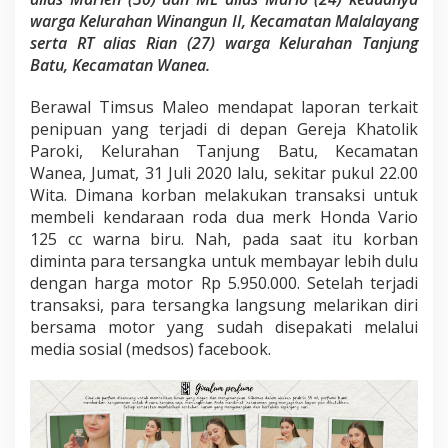
d
warga Kelurahan Winangun II, Kecamatan Malalayang
a
r
serta RT alias Rian (27) warga Kelurahan Tanjung
a
Batu, Kecamatan Wanea.
a
n
Berawal Timsus Maleo mendapat laporan terkait
d
penipuan yang terjadi di depan Gereja Khatolik
i
M
Paroki, Kelurahan Tanjung Batu, Kecamatan
e
Wanea, Jumat, 31 Juli 2020 lalu, sekitar pukul 22.00
d
Wita. Dimana korban melakukan transaksi untuk
s
membeli kendaraan roda dua merk Honda Vario
o
125 cc warna biru. Nah, pada saat itu korban
s
T
diminta para tersangka untuk membayar lebih dulu
e
dengan harga motor Rp 5.950.000. Setelah terjadi
r
transaksi, para tersangka langsung melarikan diri
b
bersama motor yang sudah disepakati melalui
o
n
media sosial (medsos) facebook.
g
k
a
r