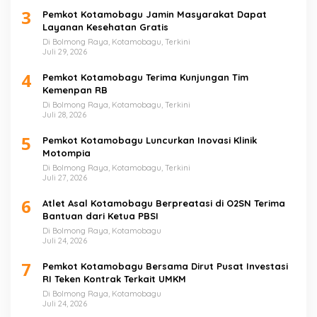
3
Pemkot Kotamobagu Jamin Masyarakat Dapat
Layanan Kesehatan Gratis
Di Bolmong Raya, Kotamobagu, Terkini
Juli 29, 2026
4
Pemkot Kotamobagu Terima Kunjungan Tim
Kemenpan RB
Di Bolmong Raya, Kotamobagu, Terkini
Juli 28, 2026
5
Pemkot Kotamobagu Luncurkan Inovasi Klinik
Motompia
Di Bolmong Raya, Kotamobagu, Terkini
Juli 27, 2026
6
Atlet Asal Kotamobagu Berpreatasi di O2SN Terima
Bantuan dari Ketua PBSI
Di Bolmong Raya, Kotamobagu
Juli 24, 2026
7
Pemkot Kotamobagu Bersama Dirut Pusat Investasi
RI Teken Kontrak Terkait UMKM
Di Bolmong Raya, Kotamobagu
Juli 24, 2026