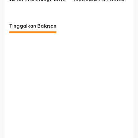
Nama Waka Polres Peras
Polres Bolmut Absen Tanpa
Warga Poyowa Kecil
Alasan Jelas
Tinggalkan Balasan