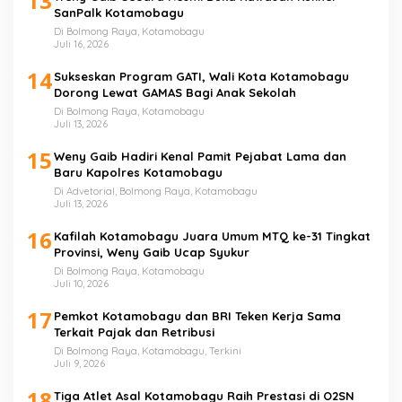
13
SanPalk Kotamobagu
Di Bolmong Raya, Kotamobagu
Juli 16, 2026
14
Sukseskan Program GATI, Wali Kota Kotamobagu
Dorong Lewat GAMAS Bagi Anak Sekolah
Di Bolmong Raya, Kotamobagu
Juli 13, 2026
15
Weny Gaib Hadiri Kenal Pamit Pejabat Lama dan
Baru Kapolres Kotamobagu
Di Advetorial, Bolmong Raya, Kotamobagu
Juli 13, 2026
16
Kafilah Kotamobagu Juara Umum MTQ ke-31 Tingkat
Provinsi, Weny Gaib Ucap Syukur
Di Bolmong Raya, Kotamobagu
Juli 10, 2026
17
Pemkot Kotamobagu dan BRI Teken Kerja Sama
Terkait Pajak dan Retribusi
Di Bolmong Raya, Kotamobagu, Terkini
Juli 9, 2026
18
Tiga Atlet Asal Kotamobagu Raih Prestasi di O2SN