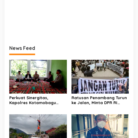
News Feed
Perkuat Sinergitas,
Ratusan Penambang Turun
Kapolres Kotamobagu
ke Jalan, Minta DPR RI
Silaturahmi di Pondo
Perjuangkan Ijin Tambang
Pesantren Darurahmah
Desa Pontodon