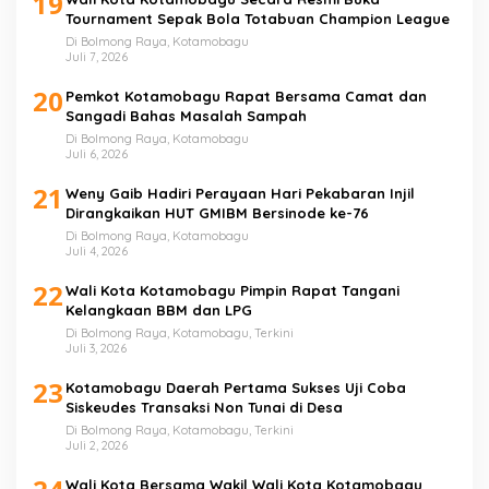
19
Tournament Sepak Bola Totabuan Champion League
Di Bolmong Raya, Kotamobagu
Juli 7, 2026
20
Pemkot Kotamobagu Rapat Bersama Camat dan
Sangadi Bahas Masalah Sampah
Di Bolmong Raya, Kotamobagu
Juli 6, 2026
21
Weny Gaib Hadiri Perayaan Hari Pekabaran Injil
Dirangkaikan HUT GMIBM Bersinode ke-76
Di Bolmong Raya, Kotamobagu
Juli 4, 2026
22
Wali Kota Kotamobagu Pimpin Rapat Tangani
Kelangkaan BBM dan LPG
Di Bolmong Raya, Kotamobagu, Terkini
Juli 3, 2026
23
Kotamobagu Daerah Pertama Sukses Uji Coba
Siskeudes Transaksi Non Tunai di Desa
Di Bolmong Raya, Kotamobagu, Terkini
Juli 2, 2026
Wali Kota Bersama Wakil Wali Kota Kotamobagu