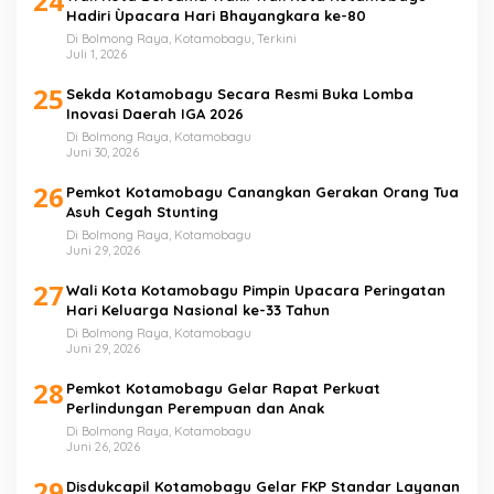
24
Hadiri Ùpacara Hari Bhayangkara ke-80
Di Bolmong Raya, Kotamobagu, Terkini
Juli 1, 2026
25
Sekda Kotamobagu Secara Resmi Buka Lomba
Inovasi Daerah IGA 2026
Di Bolmong Raya, Kotamobagu
Juni 30, 2026
26
Pemkot Kotamobagu Canangkan Gerakan Orang Tua
Asuh Cegah Stunting
Di Bolmong Raya, Kotamobagu
Juni 29, 2026
27
Wali Kota Kotamobagu Pimpin Upacara Peringatan
Hari Keluarga Nasional ke-33 Tahun
Di Bolmong Raya, Kotamobagu
Juni 29, 2026
28
Pemkot Kotamobagu Gelar Rapat Perkuat
Perlindungan Perempuan dan Anak
Di Bolmong Raya, Kotamobagu
Juni 26, 2026
29
Disdukcapil Kotamobagu Gelar FKP Standar Layanan