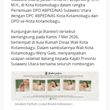
e
M.H., di Kota Kotamobagu dalam rangka
j
Pertemuan DPD ABPEDNAS Sulawesi Utara
a
t
dengan DPC ABPEDNAS Kota Kotamobagu dan
i
DPD se-Kota Kotamobagu.
S
u
Kunjungan kerja (Kanker) tersebut
l
berlangsung pada Kamis 7 Mei 2026,
a
w
bertempat di Aula Rumah Dinas Wali Kota
e
Kotamobagu. Dalam sambutannya Wali Kota
s
Kotamobagu Weny Gaib, menyampaikan
i
ucapan selamat datang kepada Kajati Provinsi
U
t
Sulawesi Utara bersama seluruh rombongan.
a
r
a
Ginalum Parfum ( Lokal Brand indonesia )