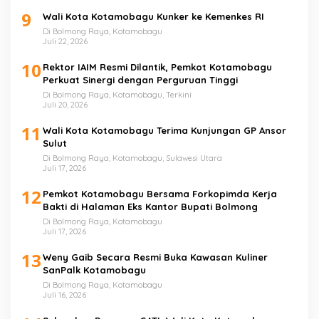
9
Wali Kota Kotamobagu Kunker ke Kemenkes RI
Di Bolmong Raya, Kotamobagu
Juli 22, 2026
10
Rektor IAIM Resmi Dilantik, Pemkot Kotamobagu
Perkuat Sinergi dengan Perguruan Tinggi
Di Bolmong Raya, Kotamobagu, Terkini
Juli 20, 2026
11
Wali Kota Kotamobagu Terima Kunjungan GP Ansor
Sulut
Di Bolmong Raya, Kotamobagu, Sulawesi Utara
Juli 17, 2026
12
Pemkot Kotamobagu Bersama Forkopimda Kerja
Bakti di Halaman Eks Kantor Bupati Bolmong
Di Bolmong Raya, Kotamobagu
Juli 17, 2026
13
Weny Gaib Secara Resmi Buka Kawasan Kuliner
SanPalk Kotamobagu
Di Bolmong Raya, Kotamobagu
Juli 16, 2026