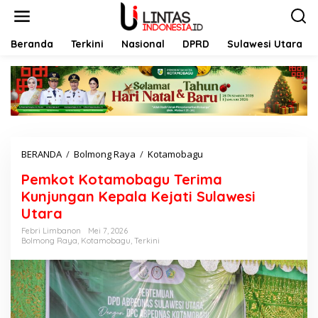
L
e
w
a
Beranda
Terkini
Nasional
DPRD
Sulawesi Utara
t
i
k
e
k
o
n
t
BERANDA
/
Bolmong Raya
/
Kotamobagu
P
e
e
n
Pemkot Kotamobagu Terima
m
k
Kunjungan Kepala Kejati Sulawesi
o
Utara
t
K
Febri Limbanon
Mei 7, 2026
Bolmong Raya
,
Kotamobagu
,
Terkini
o
t
a
m
o
b