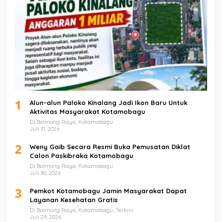
1
Alun-alun Paloko Kinalang Jadi Ikon Baru Untuk
Aktivitas Masyarakat Kotamobagu
Di Bolmong Raya, Kotamobagu
Juli 31, 2026
2
Weny Gaib Secara Resmi Buka Pemusatan Diklat
Calon Paskibraka Kotamobagu
Di Bolmong Raya, Kotamobagu
Juli 30, 2026
3
Pemkot Kotamobagu Jamin Masyarakat Dapat
Layanan Kesehatan Gratis
Di Bolmong Raya, Kotamobagu, Terkini
Juli 29, 2026