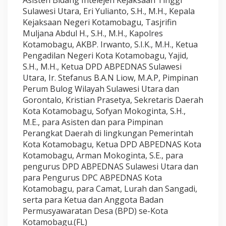
Sulawesi Utara, Eri Yulianto, S.H., M.H., Kepala
Kejaksaan Negeri Kotamobagu, Tasjrifin
Muljana Abdul H., S.H., M.H., Kapolres
Kotamobagu, AKBP. Irwanto, S.I.K., M.H., Ketua
Pengadilan Negeri Kota Kotamobagu, Yajid,
S.H., M.H., Ketua DPD ABPEDNAS Sulawesi
Utara, Ir. Stefanus B.A.N Liow, M.A.P, Pimpinan
Perum Bulog Wilayah Sulawesi Utara dan
Gorontalo, Kristian Prasetya, Sekretaris Daerah
Kota Kotamobagu, Sofyan Mokoginta, S.H.,
M.E., para Asisten dan para Pimpinan
Perangkat Daerah di lingkungan Pemerintah
Kota Kotamobagu, Ketua DPD ABPEDNAS Kota
Kotamobagu, Arman Mokoginta, S.E., para
pengurus DPD ABPEDNAS Sulawesi Utara dan
para Pengurus DPC ABPEDNAS Kota
Kotamobagu, para Camat, Lurah dan Sangadi,
serta para Ketua dan Anggota Badan
Permusyawaratan Desa (BPD) se-Kota
Kotamobagu.(FL)