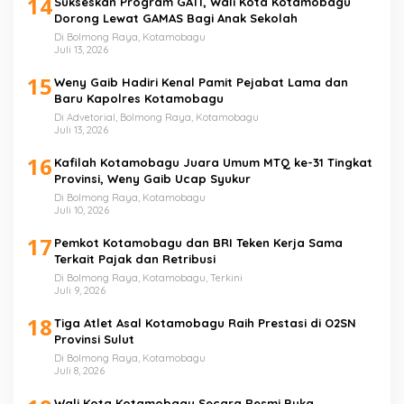
14
Sukseskan Program GATI, Wali Kota Kotamobagu
Dorong Lewat GAMAS Bagi Anak Sekolah
Di Bolmong Raya, Kotamobagu
Juli 13, 2026
15
Weny Gaib Hadiri Kenal Pamit Pejabat Lama dan
Baru Kapolres Kotamobagu
Di Advetorial, Bolmong Raya, Kotamobagu
Juli 13, 2026
16
Kafilah Kotamobagu Juara Umum MTQ ke-31 Tingkat
Provinsi, Weny Gaib Ucap Syukur
Di Bolmong Raya, Kotamobagu
Juli 10, 2026
17
Pemkot Kotamobagu dan BRI Teken Kerja Sama
Terkait Pajak dan Retribusi
Di Bolmong Raya, Kotamobagu, Terkini
Juli 9, 2026
18
Tiga Atlet Asal Kotamobagu Raih Prestasi di O2SN
Provinsi Sulut
Di Bolmong Raya, Kotamobagu
Juli 8, 2026
Wali Kota Kotamobagu Secara Resmi Buka