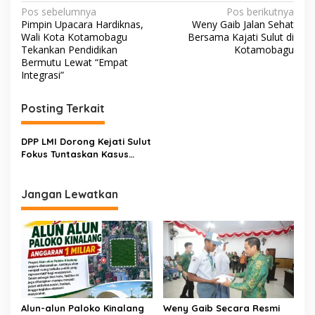
N
Pos sebelumnya
Pos berikutnya
Pimpin Upacara Hardiknas,
Weny Gaib Jalan Sehat
a
Wali Kota Kotamobagu
Bersama Kajati Sulut di
v
Tekankan Pendidikan
Kotamobagu
Bermutu Lewat “Empat
i
Integrasi”
g
Posting Terkait
a
s
DPP LMI Dorong Kejati Sulut
i
Fokus Tuntaskan Kasus
p
Korupsi Pemecah Ombak
o
Jangan Lewatkan
s
Alun-alun Paloko Kinalang
Weny Gaib Secara Resmi