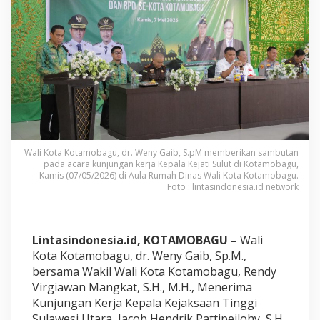
a
g
u
T
e
r
i
m
a
K
u
n
Wali Kota Kotamobagu, dr. Weny Gaib, S.pM memberikan sambutan
j
pada acara kunjungan kerja Kepala Kejati Sulut di Kotamobagu,
u
Kamis (07/05/2026) di Aula Rumah Dinas Wali Kota Kotamobagu.
n
Foto : lintasindonesia.id network
g
a
n
K
Lintasindonesia.id, KOTAMOBAGU –
Wali
e
Kota Kotamobagu, dr. Weny Gaib, Sp.M.,
p
bersama Wakil Wali Kota Kotamobagu, Rendy
a
l
Virgiawan Mangkat, S.H., M.H., Menerima
a
Kunjungan Kerja Kepala Kejaksaan Tinggi
K
Sulawesi Utara, Jacob Hendrik Pattipeilohy, S.H.,