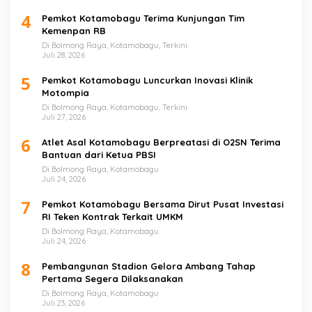
4
Pemkot Kotamobagu Terima Kunjungan Tim
Kemenpan RB
Di Bolmong Raya, Kotamobagu, Terkini
Juli 28, 2026
5
Pemkot Kotamobagu Luncurkan Inovasi Klinik
Motompia
Di Bolmong Raya, Kotamobagu, Terkini
Juli 27, 2026
6
Atlet Asal Kotamobagu Berpreatasi di O2SN Terima
Bantuan dari Ketua PBSI
Di Bolmong Raya, Kotamobagu
Juli 24, 2026
7
Pemkot Kotamobagu Bersama Dirut Pusat Investasi
RI Teken Kontrak Terkait UMKM
Di Bolmong Raya, Kotamobagu
Juli 24, 2026
8
Pembangunan Stadion Gelora Ambang Tahap
Pertama Segera Dilaksanakan
Di Bolmong Raya, Kotamobagu
Juli 23, 2026