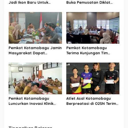
Jadi Ikon Baru Untuk
Buka Pemusatan Diklat
Aktivitas Masyarakat
Calon Paskibraka
Kotamobagu
Kotamobagu
Pemkot Kotamobagu Jamin
Pemkot Kotamobagu
Masyarakat Dapat
Terima Kunjungan Tim
Layanan Kesehatan Gratis
Kemenpan RB
Pemkot Kotamobagu
Atlet Asal Kotamobagu
Luncurkan Inovasi Klinik
Berpreatasi di O2SN Terima
Motompia
Bantuan dari Ketua PBSI