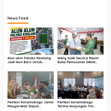
News Feed
Alun-alun Paloko Kinalang
Weny Gaib Secara Resmi
Jadi Ikon Baru Untuk
Buka Pemusatan Diklat
Aktivitas Masyarakat
Calon Paskibraka
Kotamobagu
Kotamobagu
Pemkot Kotamobagu Jamin
Pemkot Kotamobagu
Masyarakat Dapat
Terima Kunjungan Tim
Layanan Kesehatan Gratis
Kemenpan RB