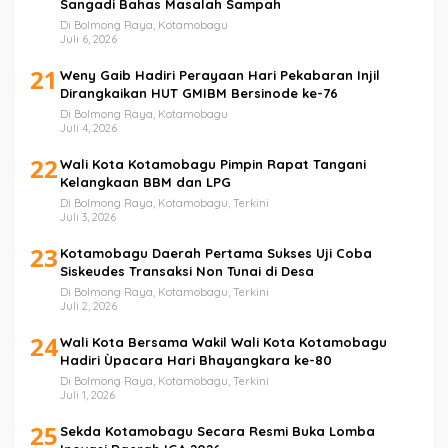
Sangadi Bahas Masalah Sampah
Di Bolmong Raya, Kotamobagu
Juli 6, 2026
21
Weny Gaib Hadiri Perayaan Hari Pekabaran Injil
Dirangkaikan HUT GMIBM Bersinode ke-76
Di Bolmong Raya, Kotamobagu
Juli 4, 2026
22
Wali Kota Kotamobagu Pimpin Rapat Tangani
Kelangkaan BBM dan LPG
Di Bolmong Raya, Kotamobagu, Terkini
Juli 3, 2026
23
Kotamobagu Daerah Pertama Sukses Uji Coba
Siskeudes Transaksi Non Tunai di Desa
Di Bolmong Raya, Kotamobagu, Terkini
Juli 2, 2026
24
Wali Kota Bersama Wakil Wali Kota Kotamobagu
Hadiri Ùpacara Hari Bhayangkara ke-80
Di Bolmong Raya, Kotamobagu, Terkini
Juli 1, 2026
25
Sekda Kotamobagu Secara Resmi Buka Lomba