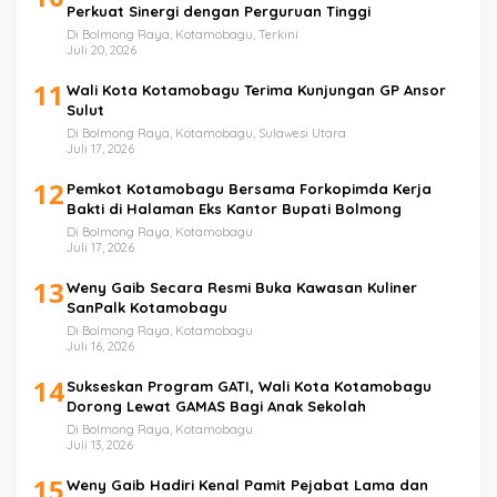
Perkuat Sinergi dengan Perguruan Tinggi
Di Bolmong Raya, Kotamobagu, Terkini
Juli 20, 2026
11
Wali Kota Kotamobagu Terima Kunjungan GP Ansor
Sulut
Di Bolmong Raya, Kotamobagu, Sulawesi Utara
Juli 17, 2026
12
Pemkot Kotamobagu Bersama Forkopimda Kerja
Bakti di Halaman Eks Kantor Bupati Bolmong
Di Bolmong Raya, Kotamobagu
Juli 17, 2026
13
Weny Gaib Secara Resmi Buka Kawasan Kuliner
SanPalk Kotamobagu
Di Bolmong Raya, Kotamobagu
Juli 16, 2026
14
Sukseskan Program GATI, Wali Kota Kotamobagu
Dorong Lewat GAMAS Bagi Anak Sekolah
Di Bolmong Raya, Kotamobagu
Juli 13, 2026
15
Weny Gaib Hadiri Kenal Pamit Pejabat Lama dan