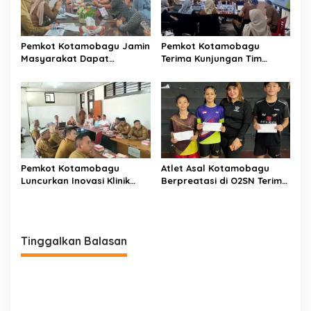
Pemkot Kotamobagu Jamin
Pemkot Kotamobagu
Masyarakat Dapat
Terima Kunjungan Tim
Layanan Kesehatan Gratis
Kemenpan RB
Pemkot Kotamobagu
Atlet Asal Kotamobagu
Luncurkan Inovasi Klinik
Berpreatasi di O2SN Terima
Motompia
Bantuan dari Ketua PBSI
Tinggalkan Balasan