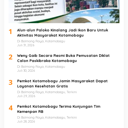
1
Alun-alun Paloko Kinalang Jadi Ikon Baru Untuk
Aktivitas Masyarakat Kotamobagu
Di Bolmong Raya, Kotamobagu
Juli 31, 2026
2
Weny Gaib Secara Resmi Buka Pemusatan Diklat
Calon Paskibraka Kotamobagu
Di Bolmong Raya, Kotamobagu
Juli 30, 2026
3
Pemkot Kotamobagu Jamin Masyarakat Dapat
Layanan Kesehatan Gratis
Di Bolmong Raya, Kotamobagu, Terkini
Juli 29, 2026
4
Pemkot Kotamobagu Terima Kunjungan Tim
Kemenpan RB
Di Bolmong Raya, Kotamobagu, Terkini
Juli 28, 2026