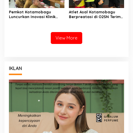
Pemkot Kotamobagu
Atlet Asal Kotamobagu
Luncurkan Inovasi Klinik
Berpreatasi di O2SN Terima
Motompia
Bantuan dari Ketua PBSI
View More
IKLAN