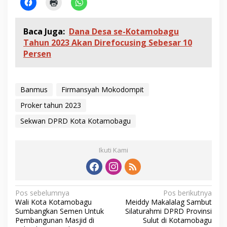
Baca Juga:
Dana Desa se-Kotamobagu
Tahun 2023 Akan Direfocusing Sebesar 10
Persen
Banmus
Firmansyah Mokodompit
Proker tahun 2023
Sekwan DPRD Kota Kotamobagu
Ikuti Kami
N
Pos sebelumnya
Pos berikutnya
Wali Kota Kotamobagu
Meiddy Makalalag Sambut
a
Sumbangkan Semen Untuk
Silaturahmi DPRD Provinsi
v
Pembangunan Masjid di
Sulut di Kotamobagu