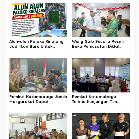
Alun-alun Paloko Kinalang
Weny Gaib Secara Resmi
Jadi Ikon Baru Untuk
Buka Pemusatan Diklat
Aktivitas Masyarakat
Calon Paskibraka
Kotamobagu
Kotamobagu
Pemkot Kotamobagu Jamin
Pemkot Kotamobagu
Masyarakat Dapat
Terima Kunjungan Tim
Layanan Kesehatan Gratis
Kemenpan RB