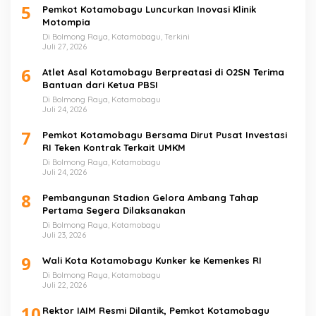
5
Pemkot Kotamobagu Luncurkan Inovasi Klinik
Motompia
Di Bolmong Raya, Kotamobagu, Terkini
Juli 27, 2026
6
Atlet Asal Kotamobagu Berpreatasi di O2SN Terima
Bantuan dari Ketua PBSI
Di Bolmong Raya, Kotamobagu
Juli 24, 2026
7
Pemkot Kotamobagu Bersama Dirut Pusat Investasi
RI Teken Kontrak Terkait UMKM
Di Bolmong Raya, Kotamobagu
Juli 24, 2026
8
Pembangunan Stadion Gelora Ambang Tahap
Pertama Segera Dilaksanakan
Di Bolmong Raya, Kotamobagu
Juli 23, 2026
9
Wali Kota Kotamobagu Kunker ke Kemenkes RI
Di Bolmong Raya, Kotamobagu
Juli 22, 2026
10
Rektor IAIM Resmi Dilantik, Pemkot Kotamobagu