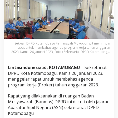
y
a
h
M
o
k
o
d
o
m
Sekwan DPRD Kotamobagu Firmansyah Mokodompit memimpin
rapat untuk membahas agenda program kerja tahun anggaran
p
2023, Kamis 26 Januari 2023, Foto : Sekretariat DPRD Kotamobagu.
i
t
P
Lintasindonesia.id, KOTAMOBAGU –
Sekretariat
i
m
DPRD Kota Kotamobagu, Kamis 26 Januari 2023,
p
menggelar rapat untuk membahas agenda
i
program kerja (Proker) tahun anggaran 2023.
n
R
Rapat yang dilaksanakan di ruangan Badan
a
p
Musyawarah (Banmus) DPRD ini diikuti oleh jajaran
a
Aparatur Sipil Negara (ASN) sekretariat DPRD
t
Kotamobagu.
A