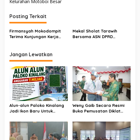
Kelurahan Motoboi Besar
i
g
Posting Terkait
a
s
Firmansyah Mokodompit
Mekal Sholat Tarawih
Terima Kunjungan Kerja
Bersama ASN DPRD
i
Setwan Kota Bitung
Kotamobagu di Masjid Al-
p
Ittihad
Jangan Lewatkan
o
s
Alun-alun Paloko Kinalang
Weny Gaib Secara Resmi
Jadi Ikon Baru Untuk
Buka Pemusatan Diklat
Aktivitas Masyarakat
Calon Paskibraka
Kotamobagu
Kotamobagu