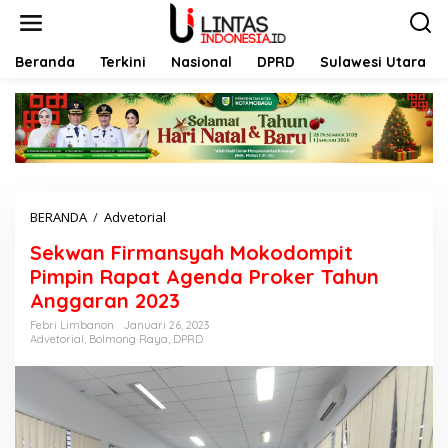
L
e
w
a
Beranda
Terkini
Nasional
DPRD
Sulawesi Utara
t
i
k
e
k
o
n
t
BERANDA
/
Advetorial
S
e
e
n
Sekwan Firmansyah Mokodompit
k
w
Pimpin Rapat Agenda Proker Tahun
a
Anggaran 2023
n
F
Febri Limbanon
Januari 26, 2023
Advetorial
,
Bolmong Raya
,
DPRD
i
r
m
a
n
s