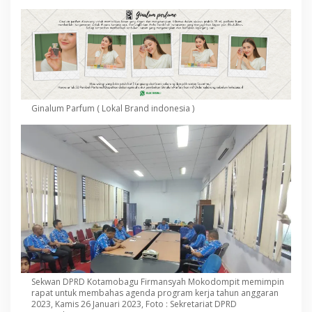
g
e
n
d
a
P
r
o
k
Ginalum Parfum ( Lokal Brand indonesia )
e
r
T
a
h
u
n
A
n
g
g
a
r
a
Sekwan DPRD Kotamobagu Firmansyah Mokodompit memimpin
n
rapat untuk membahas agenda program kerja tahun anggaran
2
2023, Kamis 26 Januari 2023, Foto : Sekretariat DPRD