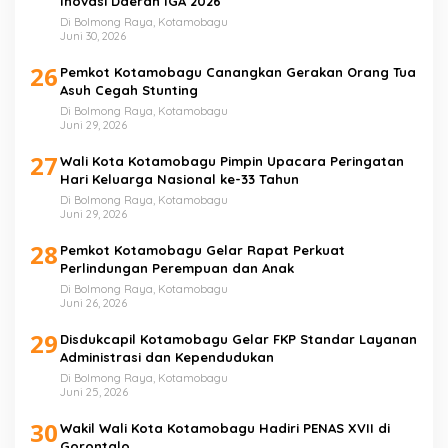
Inovasi Daerah IGA 2026
Di Bolmong Raya, Kotamobagu
Juni 30, 2026
26
Pemkot Kotamobagu Canangkan Gerakan Orang Tua
Asuh Cegah Stunting
Di Bolmong Raya, Kotamobagu
Juni 29, 2026
27
Wali Kota Kotamobagu Pimpin Upacara Peringatan
Hari Keluarga Nasional ke-33 Tahun
Di Bolmong Raya, Kotamobagu
Juni 29, 2026
28
Pemkot Kotamobagu Gelar Rapat Perkuat
Perlindungan Perempuan dan Anak
Di Bolmong Raya, Kotamobagu
Juni 26, 2026
29
Disdukcapil Kotamobagu Gelar FKP Standar Layanan
Administrasi dan Kependudukan
Di Bolmong Raya, Kotamobagu
Juni 25, 2026
30
Wakil Wali Kota Kotamobagu Hadiri PENAS XVII di
Gorontalo