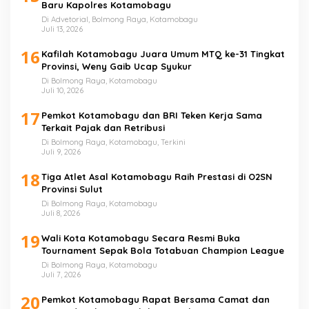
Baru Kapolres Kotamobagu
Di Advetorial, Bolmong Raya, Kotamobagu
Juli 13, 2026
16
Kafilah Kotamobagu Juara Umum MTQ ke-31 Tingkat
Provinsi, Weny Gaib Ucap Syukur
Di Bolmong Raya, Kotamobagu
Juli 10, 2026
17
Pemkot Kotamobagu dan BRI Teken Kerja Sama
Terkait Pajak dan Retribusi
Di Bolmong Raya, Kotamobagu, Terkini
Juli 9, 2026
18
Tiga Atlet Asal Kotamobagu Raih Prestasi di O2SN
Provinsi Sulut
Di Bolmong Raya, Kotamobagu
Juli 8, 2026
19
Wali Kota Kotamobagu Secara Resmi Buka
Tournament Sepak Bola Totabuan Champion League
Di Bolmong Raya, Kotamobagu
Juli 7, 2026
20
Pemkot Kotamobagu Rapat Bersama Camat dan