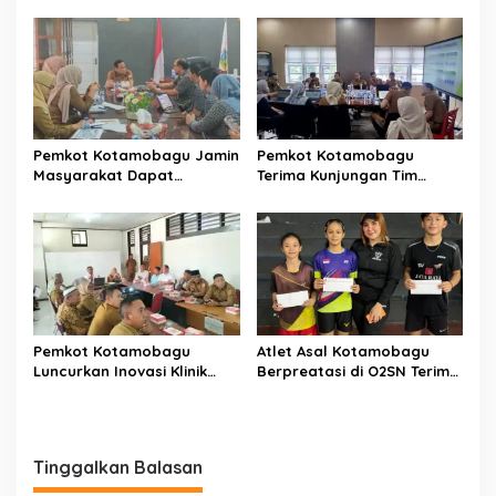
Kotamobagu
Kotamobagu
Pemkot Kotamobagu Jamin
Pemkot Kotamobagu
Masyarakat Dapat
Terima Kunjungan Tim
Layanan Kesehatan Gratis
Kemenpan RB
Pemkot Kotamobagu
Atlet Asal Kotamobagu
Luncurkan Inovasi Klinik
Berpreatasi di O2SN Terima
Motompia
Bantuan dari Ketua PBSI
Tinggalkan Balasan