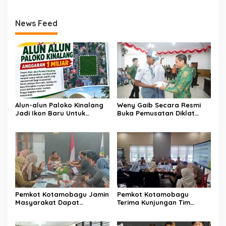
News Feed
Alun-alun Paloko Kinalang
Weny Gaib Secara Resmi
Jadi Ikon Baru Untuk
Buka Pemusatan Diklat
Aktivitas Masyarakat
Calon Paskibraka
Kotamobagu
Kotamobagu
Pemkot Kotamobagu Jamin
Pemkot Kotamobagu
Masyarakat Dapat
Terima Kunjungan Tim
Layanan Kesehatan Gratis
Kemenpan RB