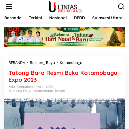
L
e
w
a
Beranda
Terkini
Nasional
DPRD
Sulawesi Utara
t
i
k
e
k
o
n
t
BERANDA
/
Bolmong Raya
/
Kotamobagu
T
e
a
n
Tatong Bara Resmi Buka Kotamobagu
t
o
Expo 2023
n
Febri Limbanon
Mei 21, 2023
g
Bolmong Raya
,
Kotamobagu
,
Terkini
B
a
r
a
R
e
s