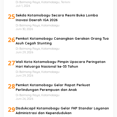
Di Bolmong Raya, Kotamobagu, Terkini
Juli 1, 2026
25
Sekda Kotamobagu Secara Resmi Buka Lomba
Inovasi Daerah IGA 2026
Di Bolmong Raya, Kotamobagu
Juni 30, 2026
26
Pemkot Kotamobagu Canangkan Gerakan Orang Tua
Asuh Cegah Stunting
Di Bolmong Raya, Kotamobagu
Juni 29, 2026
27
Wali Kota Kotamobagu Pimpin Upacara Peringatan
Hari Keluarga Nasional ke-33 Tahun
Di Bolmong Raya, Kotamobagu
Juni 29, 2026
28
Pemkot Kotamobagu Gelar Rapat Perkuat
Perlindungan Perempuan dan Anak
Di Bolmong Raya, Kotamobagu
Juni 26, 2026
29
Disdukcapil Kotamobagu Gelar FKP Standar Layanan
Administrasi dan Kependudukan