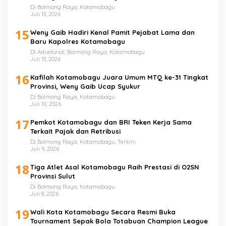
Di Bolmong Raya, Kotamobagu
Juli 13, 2026
15
Weny Gaib Hadiri Kenal Pamit Pejabat Lama dan
Baru Kapolres Kotamobagu
Di Advetorial, Bolmong Raya, Kotamobagu
Juli 13, 2026
16
Kafilah Kotamobagu Juara Umum MTQ ke-31 Tingkat
Provinsi, Weny Gaib Ucap Syukur
Di Bolmong Raya, Kotamobagu
Juli 10, 2026
17
Pemkot Kotamobagu dan BRI Teken Kerja Sama
Terkait Pajak dan Retribusi
Di Bolmong Raya, Kotamobagu, Terkini
Juli 9, 2026
18
Tiga Atlet Asal Kotamobagu Raih Prestasi di O2SN
Provinsi Sulut
Di Bolmong Raya, Kotamobagu
Juli 8, 2026
19
Wali Kota Kotamobagu Secara Resmi Buka
Tournament Sepak Bola Totabuan Champion League