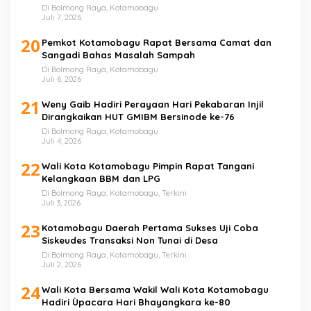
Di Bolmong Raya, Kotamobagu
Juli 7, 2026
20
Pemkot Kotamobagu Rapat Bersama Camat dan
Sangadi Bahas Masalah Sampah
Di Bolmong Raya, Kotamobagu
Juli 6, 2026
21
Weny Gaib Hadiri Perayaan Hari Pekabaran Injil
Dirangkaikan HUT GMIBM Bersinode ke-76
Di Bolmong Raya, Kotamobagu
Juli 4, 2026
22
Wali Kota Kotamobagu Pimpin Rapat Tangani
Kelangkaan BBM dan LPG
Di Bolmong Raya, Kotamobagu, Terkini
Juli 3, 2026
23
Kotamobagu Daerah Pertama Sukses Uji Coba
Siskeudes Transaksi Non Tunai di Desa
Di Bolmong Raya, Kotamobagu, Terkini
Juli 2, 2026
24
Wali Kota Bersama Wakil Wali Kota Kotamobagu
Hadiri Ùpacara Hari Bhayangkara ke-80