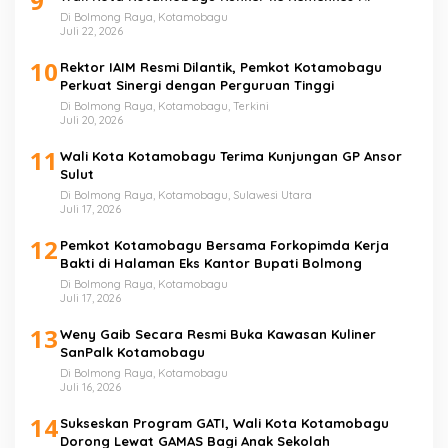
9
Di Bolmong Raya, Kotamobagu
Juli 22, 2026
10
Rektor IAIM Resmi Dilantik, Pemkot Kotamobagu
Perkuat Sinergi dengan Perguruan Tinggi
Di Bolmong Raya, Kotamobagu, Terkini
Juli 20, 2026
11
Wali Kota Kotamobagu Terima Kunjungan GP Ansor
Sulut
Di Bolmong Raya, Kotamobagu, Sulawesi Utara
Juli 17, 2026
12
Pemkot Kotamobagu Bersama Forkopimda Kerja
Bakti di Halaman Eks Kantor Bupati Bolmong
Di Bolmong Raya, Kotamobagu
Juli 17, 2026
13
Weny Gaib Secara Resmi Buka Kawasan Kuliner
SanPalk Kotamobagu
Di Bolmong Raya, Kotamobagu
Juli 16, 2026
14
Sukseskan Program GATI, Wali Kota Kotamobagu
Dorong Lewat GAMAS Bagi Anak Sekolah