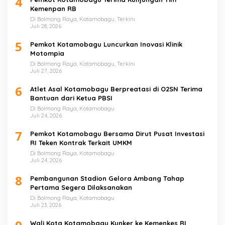
4
Kemenpan RB
Di Bolmong Raya, Kotamobagu, Terkini
Juli 28, 2026
5
Pemkot Kotamobagu Luncurkan Inovasi Klinik
Motompia
Di Bolmong Raya, Kotamobagu, Terkini
Juli 27, 2026
6
Atlet Asal Kotamobagu Berpreatasi di O2SN Terima
Bantuan dari Ketua PBSI
Di Bolmong Raya, Kotamobagu
Juli 24, 2026
7
Pemkot Kotamobagu Bersama Dirut Pusat Investasi
RI Teken Kontrak Terkait UMKM
Di Bolmong Raya, Kotamobagu
Juli 24, 2026
8
Pembangunan Stadion Gelora Ambang Tahap
Pertama Segera Dilaksanakan
Di Bolmong Raya, Kotamobagu
Juli 23, 2026
Wali Kota Kotamobagu Kunker ke Kemenkes RI