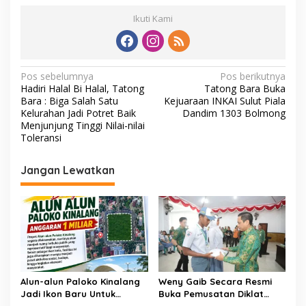
Ikuti Kami
N
Pos sebelumnya
Pos berikutnya
Hadiri Halal Bi Halal, Tatong
Tatong Bara Buka
a
Bara : Biga Salah Satu
Kejuaraan INKAI Sulut Piala
v
Kelurahan Jadi Potret Baik
Dandim 1303 Bolmong
Menjunjung Tinggi Nilai-nilai
i
Toleransi
g
Jangan Lewatkan
a
s
i
p
o
s
Alun-alun Paloko Kinalang
Weny Gaib Secara Resmi
Jadi Ikon Baru Untuk
Buka Pemusatan Diklat
Aktivitas Masyarakat
Calon Paskibraka