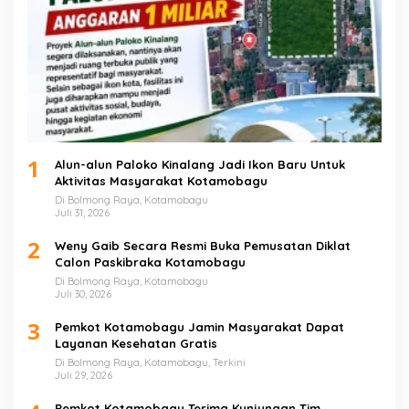
1
Alun-alun Paloko Kinalang Jadi Ikon Baru Untuk
Aktivitas Masyarakat Kotamobagu
Di Bolmong Raya, Kotamobagu
Juli 31, 2026
2
Weny Gaib Secara Resmi Buka Pemusatan Diklat
Calon Paskibraka Kotamobagu
Di Bolmong Raya, Kotamobagu
Juli 30, 2026
3
Pemkot Kotamobagu Jamin Masyarakat Dapat
Layanan Kesehatan Gratis
Di Bolmong Raya, Kotamobagu, Terkini
Juli 29, 2026
Pemkot Kotamobagu Terima Kunjungan Tim