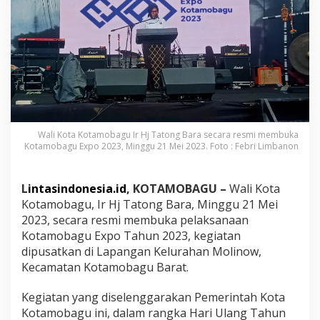
m
i
B
u
k
a
K
o
t
a
m
Wali Kota Kotamobagu Ir Hj Tatong Bara secara resmi membuka
o
Kotamobagu Expo 2023, Minggu 21 Mei 2023. Foto : Febri Limbanon
b
a
g
L
intasindonesia.id
, KOTAMOBAGU –
Wali Kota
u
Kotamobagu, Ir Hj Tatong Bara, Minggu 21 Mei
E
2023, secara resmi membuka pelaksanaan
x
p
Kotamobagu Expo Tahun 2023, kegiatan
o
dipusatkan di Lapangan Kelurahan Molinow,
2
Kecamatan Kotamobagu Barat.
0
2
Kegiatan yang diselenggarakan Pemerintah Kota
3
Kotamobagu ini, dalam rangka Hari Ulang Tahun