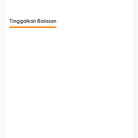
Terkait UMKM
Dilaksanakan
Tinggalkan Balasan