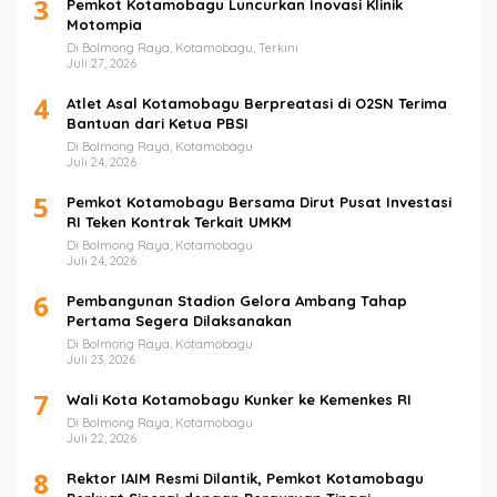
3
Pemkot Kotamobagu Luncurkan Inovasi Klinik
Motompia
Di Bolmong Raya, Kotamobagu, Terkini
Juli 27, 2026
4
Atlet Asal Kotamobagu Berpreatasi di O2SN Terima
Bantuan dari Ketua PBSI
Di Bolmong Raya, Kotamobagu
Juli 24, 2026
5
Pemkot Kotamobagu Bersama Dirut Pusat Investasi
RI Teken Kontrak Terkait UMKM
Di Bolmong Raya, Kotamobagu
Juli 24, 2026
6
Pembangunan Stadion Gelora Ambang Tahap
Pertama Segera Dilaksanakan
Di Bolmong Raya, Kotamobagu
Juli 23, 2026
7
Wali Kota Kotamobagu Kunker ke Kemenkes RI
Di Bolmong Raya, Kotamobagu
Juli 22, 2026
8
Rektor IAIM Resmi Dilantik, Pemkot Kotamobagu