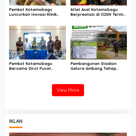
Pemkot Kotamobagu
Atlet Asal Kotamobagu
Luncurkan Inovasi Klinik
Berpreatasi di O2SN Terima
Motompia
Bantuan dari Ketua PBSI
Pemkot Kotamobagu
Pembangunan Stadion
Bersama Dirut Pusat
Gelora Ambang Tahap
Investasi RI Teken Kontrak
Pertama Segera
Terkait UMKM
Dilaksanakan
View More
IKLAN