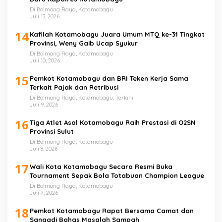
Di Bolmong Raya, Kotamobagu
Juli 13, 2026
14
Kafilah Kotamobagu Juara Umum MTQ ke-31 Tingkat
Provinsi, Weny Gaib Ucap Syukur
Di Bolmong Raya, Kotamobagu
Juli 10, 2026
15
Pemkot Kotamobagu dan BRI Teken Kerja Sama
Terkait Pajak dan Retribusi
Di Bolmong Raya, Kotamobagu, Terkini
Juli 9, 2026
16
Tiga Atlet Asal Kotamobagu Raih Prestasi di O2SN
Provinsi Sulut
Di Bolmong Raya, Kotamobagu
Juli 8, 2026
17
Wali Kota Kotamobagu Secara Resmi Buka
Tournament Sepak Bola Totabuan Champion League
Di Bolmong Raya, Kotamobagu
Juli 7, 2026
18
Pemkot Kotamobagu Rapat Bersama Camat dan
Sangadi Bahas Masalah Sampah