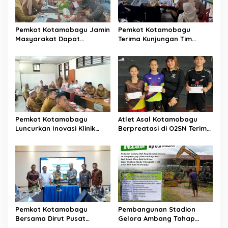
p
o
s
Pemkot Kotamobagu Jamin
Pemkot Kotamobagu
Masyarakat Dapat
Terima Kunjungan Tim
Layanan Kesehatan Gratis
Kemenpan RB
Pemkot Kotamobagu
Atlet Asal Kotamobagu
Luncurkan Inovasi Klinik
Berpreatasi di O2SN Terima
Motompia
Bantuan dari Ketua PBSI
Pemkot Kotamobagu
Pembangunan Stadion
Bersama Dirut Pusat
Gelora Ambang Tahap
Investasi RI Teken Kontrak
Pertama Segera