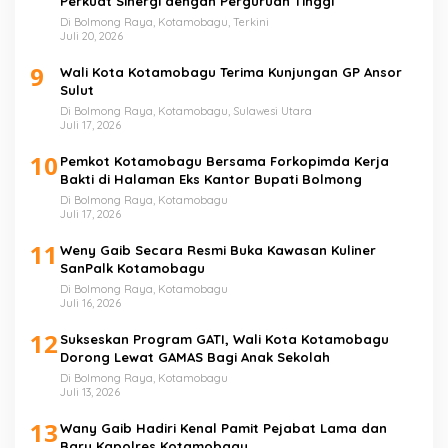
Perkuat Sinergi dengan Perguruan Tinggi
Di Bolmong Raya, Kotamobagu, Terkini
Juli 20, 2026
9
Wali Kota Kotamobagu Terima Kunjungan GP Ansor
Sulut
Di Bolmong Raya, Kotamobagu, Sulawesi Utara
Juli 17, 2026
10
Pemkot Kotamobagu Bersama Forkopimda Kerja
Bakti di Halaman Eks Kantor Bupati Bolmong
Di Bolmong Raya, Kotamobagu
Juli 17, 2026
11
Weny Gaib Secara Resmi Buka Kawasan Kuliner
SanPalk Kotamobagu
Di Bolmong Raya, Kotamobagu
Juli 16, 2026
12
Sukseskan Program GATI, Wali Kota Kotamobagu
Dorong Lewat GAMAS Bagi Anak Sekolah
Di Bolmong Raya, Kotamobagu
Juli 13, 2026
13
Wany Gaib Hadiri Kenal Pamit Pejabat Lama dan
Baru Kapolres Kotamobagu