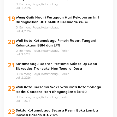
Di Bolmong Raya, Kotamobagu
Juli 6, 2026
19
Weny Gaib Hadiri Perayaan Hari Pekabaran Injil
Dirangkaikan HUT GMIBM Bersinode ke-76
Di Bolmong Raya, Kotamobagu
Juli 4, 2026
20
Wali Kota Kotamobagu Pimpin Rapat Tangani
Kelangkaan BBM dan LPG
Di Bolmong Raya, Kotamobagu, Terkini
Juli 3, 2026
21
Kotamobagu Daerah Pertama Sukses Uji Coba
Siskeudes Transaksi Non Tunai di Desa
Di Bolmong Raya, Kotamobagu, Terkini
Juli 2, 2026
22
Wali Kota Bersama Wakil Wali Kota Kotamobagu
Hadiri Ùpacara Hari Bhayangkara ke-80
Di Bolmong Raya, Kotamobagu, Terkini
Juli 1, 2026
23
Sekda Kotamobagu Secara Resmi Buka Lomba
Inovasi Daerah IGA 2026