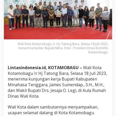
o
b
a
g
u
T
e
r
i
m
Wali Kota Kotamobagu, Ir. Hj. Tatong Bara, Selasa 18 Juli 2023,
a
menerima Kunker Bupati Mitra. Foto : Protokol Dinas Kominfo
K
Kotamobagu.
u
n
k
Lintasindonesia.id, KOTAMOBAGU –
Wali Kota
e
Kotamobagu Ir Hj Tatong Bara, Selasa 18 Juli 2023,
r
menerima kunjungan kerja Bupati Kabupaten
B
Minahasa Tenggara, James Sumendap., S.H., M.H.,
u
p
dan Wakil Bupati Drs. Jesaja O. Legi, di Aula Rumah
a
Dinas Wali Kota.
t
i
Wali Kota dalam sambutannya menyampaikan,
M
ucapan selamat datang di Kota Kotamobagu
i