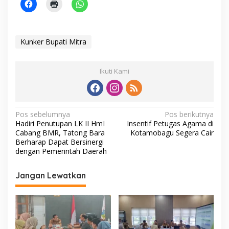
Kunker Bupati Mitra
Ikuti Kami
N
Pos sebelumnya
Pos berikutnya
Hadiri Penutupan LK II HmI
Insentif Petugas Agama di
a
Cabang BMR, Tatong Bara
Kotamobagu Segera Cair
v
Berharap Dapat Bersinergi
dengan Pemerintah Daerah
i
g
Jangan Lewatkan
a
s
i