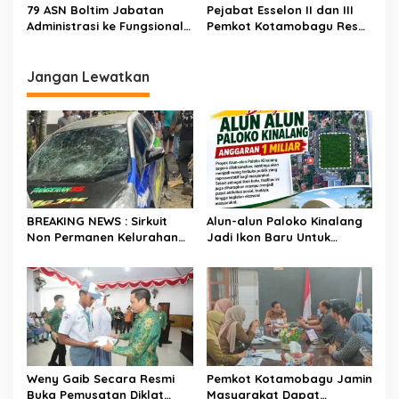
79 ASN Boltim Jabatan
Pejabat Esselon II dan III
i
Administrasi ke Fungsional
Pemkot Kotamobagu Resmi
p
Resmi Dilantik, Berikut
Dilantik, Berikut Nama-
Nama-Namanya
Namanya
o
Jangan Lewatkan
s
BREAKING NEWS : Sirkuit
Alun-alun Paloko Kinalang
Non Permanen Kelurahan
Jadi Ikon Baru Untuk
Upai Makan Korban, Mobil
Aktivitas Masyarakat
Peserta Hilang Kendali
Kotamobagu
Tabrak Penonton
Weny Gaib Secara Resmi
Pemkot Kotamobagu Jamin
Buka Pemusatan Diklat
Masyarakat Dapat