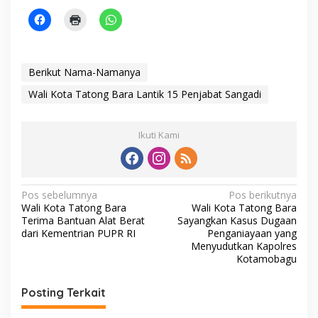
Berikut Nama-Namanya
Wali Kota Tatong Bara Lantik 15 Penjabat Sangadi
Ikuti Kami
N
Pos sebelumnya
Pos berikutnya
Wali Kota Tatong Bara
Wali Kota Tatong Bara
a
Terima Bantuan Alat Berat
Sayangkan Kasus Dugaan
v
dari Kementrian PUPR RI
Penganiayaan yang
Menyudutkan Kapolres
i
Kotamobagu
g
Posting Terkait
a
s