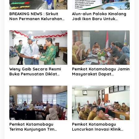
BREAKING NEWS : Sirkuit
Alun-alun Paloko Kinalang
Non Permanen Kelurahan
Jadi Ikon Baru Untuk
Upai Makan Korban, Mobil
Aktivitas Masyarakat
Peserta Hilang Kendali
Kotamobagu
Tabrak Penonton
Weny Gaib Secara Resmi
Pemkot Kotamobagu Jamin
Buka Pemusatan Diklat
Masyarakat Dapat
Calon Paskibraka
Layanan Kesehatan Gratis
Kotamobagu
Pemkot Kotamobagu
Pemkot Kotamobagu
Terima Kunjungan Tim
Luncurkan Inovasi Klinik
Kemenpan RB
Motompia