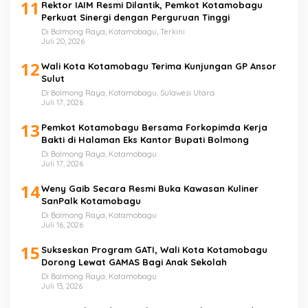
11
Rektor IAIM Resmi Dilantik, Pemkot Kotamobagu
Perkuat Sinergi dengan Perguruan Tinggi
Di Bolmong Raya, Kotamobagu, Terkini
Juli 20, 2026
12
Wali Kota Kotamobagu Terima Kunjungan GP Ansor
Sulut
Di Bolmong Raya, Kotamobagu, Sulawesi Utara
Juli 17, 2026
13
Pemkot Kotamobagu Bersama Forkopimda Kerja
Bakti di Halaman Eks Kantor Bupati Bolmong
Di Bolmong Raya, Kotamobagu
Juli 17, 2026
14
Weny Gaib Secara Resmi Buka Kawasan Kuliner
SanPalk Kotamobagu
Di Bolmong Raya, Kotamobagu
Juli 16, 2026
15
Sukseskan Program GATI, Wali Kota Kotamobagu
Dorong Lewat GAMAS Bagi Anak Sekolah
Di Bolmong Raya, Kotamobagu
Juli 13, 2026