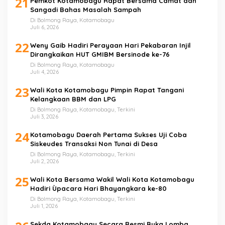
21
Pemkot Kotamobagu Rapat Bersama Camat dan
Sangadi Bahas Masalah Sampah
Di Bolmong Raya, Kotamobagu
Juli 6, 2026
22
Weny Gaib Hadiri Perayaan Hari Pekabaran Injil
Dirangkaikan HUT GMIBM Bersinode ke-76
Di Bolmong Raya, Kotamobagu
Juli 4, 2026
23
Wali Kota Kotamobagu Pimpin Rapat Tangani
Kelangkaan BBM dan LPG
Di Bolmong Raya, Kotamobagu, Terkini
Juli 3, 2026
24
Kotamobagu Daerah Pertama Sukses Uji Coba
Siskeudes Transaksi Non Tunai di Desa
Di Bolmong Raya, Kotamobagu, Terkini
Juli 2, 2026
25
Wali Kota Bersama Wakil Wali Kota Kotamobagu
Hadiri Ùpacara Hari Bhayangkara ke-80
Di Bolmong Raya, Kotamobagu, Terkini
Juli 1, 2026
Sekda Kotamobagu Secara Resmi Buka Lomba