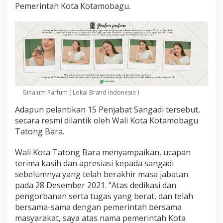
a
Pemerintah Kota Kotamobagu.
d
i
,
B
e
r
i
k
u
t
Ginalum Parfum ( Lokal Brand indonesia )
N
Adapun pelantikan 15 Penjabat Sangadi tersebut,
a
m
secara resmi dilantik oleh Wali Kota Kotamobagu
a
Tatong Bara.
-
N
Wali Kota Tatong Bara menyampaikan, ucapan
a
terima kasih dan apresiasi kepada sangadi
m
a
sebelumnya yang telah berakhir masa jabatan
n
pada 28 Desember 2021. “Atas dedikasi dan
y
pengorbanan serta tugas yang berat, dan telah
a
bersama-sama dengan pemerintah bersama
masyarakat, saya atas nama pemerintah Kota