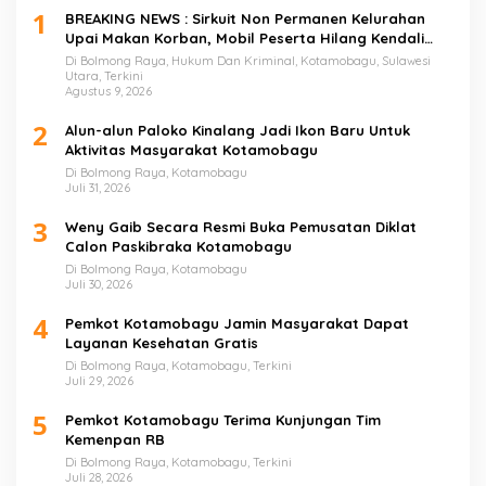
1
BREAKING NEWS : Sirkuit Non Permanen Kelurahan
Upai Makan Korban, Mobil Peserta Hilang Kendali
Tabrak Penonton
Di Bolmong Raya, Hukum Dan Kriminal, Kotamobagu, Sulawesi
Utara, Terkini
Agustus 9, 2026
2
Alun-alun Paloko Kinalang Jadi Ikon Baru Untuk
Aktivitas Masyarakat Kotamobagu
Di Bolmong Raya, Kotamobagu
Juli 31, 2026
3
Weny Gaib Secara Resmi Buka Pemusatan Diklat
Calon Paskibraka Kotamobagu
Di Bolmong Raya, Kotamobagu
Juli 30, 2026
4
Pemkot Kotamobagu Jamin Masyarakat Dapat
Layanan Kesehatan Gratis
Di Bolmong Raya, Kotamobagu, Terkini
Juli 29, 2026
5
Pemkot Kotamobagu Terima Kunjungan Tim
Kemenpan RB
Di Bolmong Raya, Kotamobagu, Terkini
Juli 28, 2026