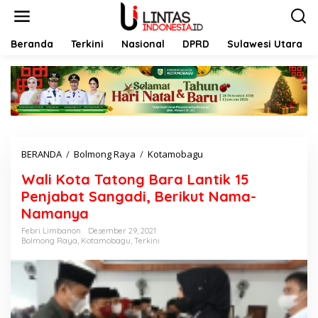
L
e
w
a
Beranda
Terkini
Nasional
DPRD
Sulawesi Utara
t
i
k
e
k
o
n
t
BERANDA
/
Bolmong Raya
/
Kotamobagu
W
e
a
n
Wali Kota Tatong Bara Lantik 15
l
i
Penjabat Sangadi, Berikut Nama-
K
Namanya
o
t
Febri Limbanon
Desember 29, 2021
Bolmong Raya
,
Kotamobagu
,
Terkini
a
T
a
t
o
n