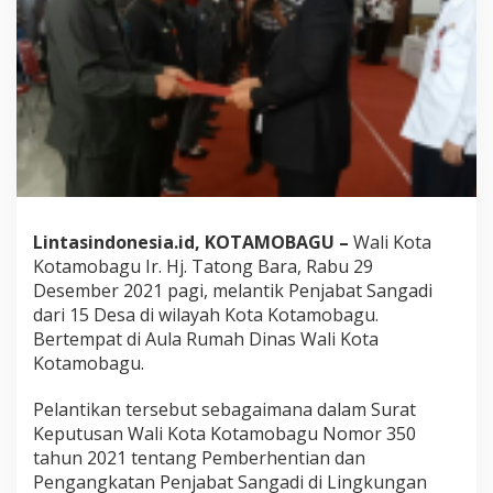
g
B
a
r
a
L
a
n
t
i
k
1
Lintasindonesia.id, KOTAMOBAGU –
Wali Kota
5
P
Kotamobagu Ir. Hj. Tatong Bara, Rabu 29
e
Desember 2021 pagi, melantik Penjabat Sangadi
n
dari 15 Desa di wilayah Kota Kotamobagu.
j
Bertempat di Aula Rumah Dinas Wali Kota
a
b
Kotamobagu.
a
t
Pelantikan tersebut sebagaimana dalam Surat
S
Keputusan Wali Kota Kotamobagu Nomor 350
a
tahun 2021 tentang Pemberhentian dan
n
g
Pengangkatan Penjabat Sangadi di Lingkungan