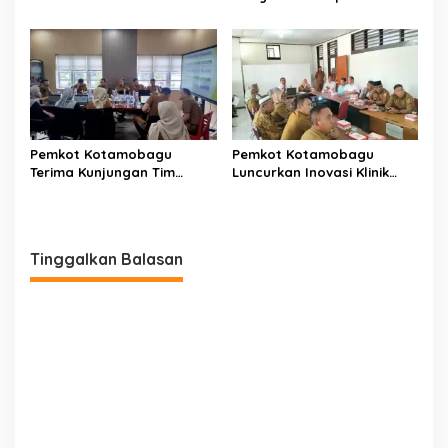
Calon Paskibraka
Layanan Kesehatan Gratis
Kotamobagu
Pemkot Kotamobagu
Pemkot Kotamobagu
Terima Kunjungan Tim
Luncurkan Inovasi Klinik
Kemenpan RB
Motompia
Tinggalkan Balasan