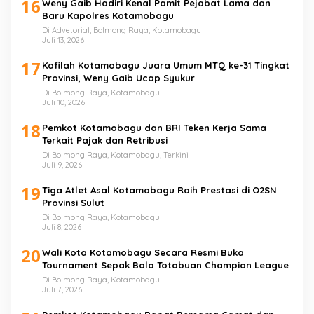
16
Weny Gaib Hadiri Kenal Pamit Pejabat Lama dan
Baru Kapolres Kotamobagu
Di Advetorial, Bolmong Raya, Kotamobagu
Juli 13, 2026
17
Kafilah Kotamobagu Juara Umum MTQ ke-31 Tingkat
Provinsi, Weny Gaib Ucap Syukur
Di Bolmong Raya, Kotamobagu
Juli 10, 2026
18
Pemkot Kotamobagu dan BRI Teken Kerja Sama
Terkait Pajak dan Retribusi
Di Bolmong Raya, Kotamobagu, Terkini
Juli 9, 2026
19
Tiga Atlet Asal Kotamobagu Raih Prestasi di O2SN
Provinsi Sulut
Di Bolmong Raya, Kotamobagu
Juli 8, 2026
20
Wali Kota Kotamobagu Secara Resmi Buka
Tournament Sepak Bola Totabuan Champion League
Di Bolmong Raya, Kotamobagu
Juli 7, 2026