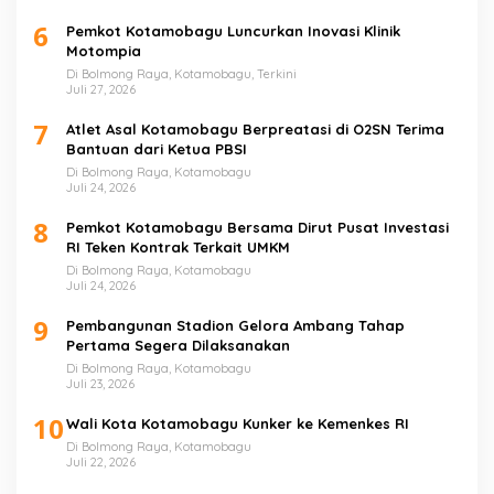
6
Pemkot Kotamobagu Luncurkan Inovasi Klinik
Motompia
Di Bolmong Raya, Kotamobagu, Terkini
Juli 27, 2026
7
Atlet Asal Kotamobagu Berpreatasi di O2SN Terima
Bantuan dari Ketua PBSI
Di Bolmong Raya, Kotamobagu
Juli 24, 2026
8
Pemkot Kotamobagu Bersama Dirut Pusat Investasi
RI Teken Kontrak Terkait UMKM
Di Bolmong Raya, Kotamobagu
Juli 24, 2026
9
Pembangunan Stadion Gelora Ambang Tahap
Pertama Segera Dilaksanakan
Di Bolmong Raya, Kotamobagu
Juli 23, 2026
10
Wali Kota Kotamobagu Kunker ke Kemenkes RI
Di Bolmong Raya, Kotamobagu
Juli 22, 2026