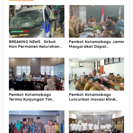
BREAKING NEWS : Sirkuit
Pemkot Kotamobagu Jamin
Non Permanen Kelurahan
Masyarakat Dapat
Upai Makan Korban, Mobil
Layanan Kesehatan Gratis
Peserta Hilang Kendali
Tabrak Penonton
Pemkot Kotamobagu
Pemkot Kotamobagu
Terima Kunjungan Tim
Luncurkan Inovasi Klinik
Kemenpan RB
Motompia