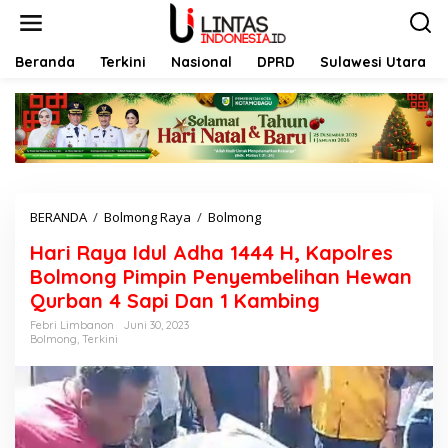
L
e
w
a
Beranda
Terkini
Nasional
DPRD
Sulawesi Utara
t
i
k
e
k
o
n
t
BERANDA
/
Bolmong Raya
/
Bolmong
H
e
a
n
Hari Raya Idul Adha 1444 H, Kapolres
r
i
Bolmong Pimpin Penyembelihan Hewan
R
Qurban 4 Sapi Dan 1 Kambing
a
y
Febri Limbanon
Juni 30, 2023
Bolmong
,
Terkini
a
I
d
u
l
A