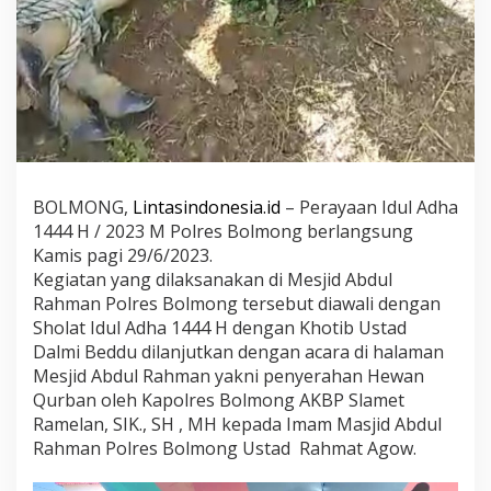
i
m
p
i
n
P
e
n
y
e
m
BOLMONG,
Lintasindonesia.id
– Perayaan Idul Adha
b
1444 H / 2023 M Polres Bolmong berlangsung
e
Kamis pagi 29/6/2023.
l
Kegiatan yang dilaksanakan di Mesjid Abdul
i
h
Rahman Polres Bolmong tersebut diawali dengan
a
Sholat Idul Adha 1444 H dengan Khotib Ustad
n
Dalmi Beddu dilanjutkan dengan acara di halaman
H
Mesjid Abdul Rahman yakni penyerahan Hewan
e
Qurban oleh Kapolres Bolmong AKBP Slamet
w
a
Ramelan, SIK., SH , MH kepada Imam Masjid Abdul
n
Rahman Polres Bolmong Ustad Rahmat Agow.
Q
u