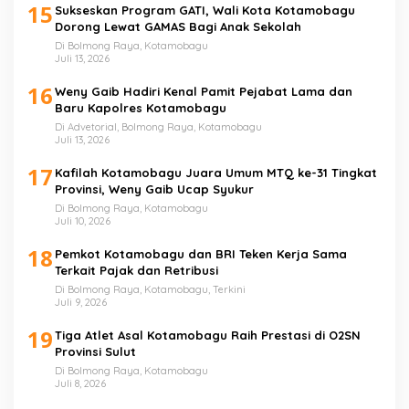
15
Sukseskan Program GATI, Wali Kota Kotamobagu
Dorong Lewat GAMAS Bagi Anak Sekolah
Di Bolmong Raya, Kotamobagu
Juli 13, 2026
16
Weny Gaib Hadiri Kenal Pamit Pejabat Lama dan
Baru Kapolres Kotamobagu
Di Advetorial, Bolmong Raya, Kotamobagu
Juli 13, 2026
17
Kafilah Kotamobagu Juara Umum MTQ ke-31 Tingkat
Provinsi, Weny Gaib Ucap Syukur
Di Bolmong Raya, Kotamobagu
Juli 10, 2026
18
Pemkot Kotamobagu dan BRI Teken Kerja Sama
Terkait Pajak dan Retribusi
Di Bolmong Raya, Kotamobagu, Terkini
Juli 9, 2026
19
Tiga Atlet Asal Kotamobagu Raih Prestasi di O2SN
Provinsi Sulut
Di Bolmong Raya, Kotamobagu
Juli 8, 2026