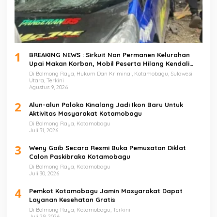
1
BREAKING NEWS : Sirkuit Non Permanen Kelurahan
Upai Makan Korban, Mobil Peserta Hilang Kendali
Tabrak Penonton
Di Bolmong Raya, Hukum Dan Kriminal, Kotamobagu, Sulawesi
Utara, Terkini
Agustus 9, 2026
2
Alun-alun Paloko Kinalang Jadi Ikon Baru Untuk
Aktivitas Masyarakat Kotamobagu
Di Bolmong Raya, Kotamobagu
Juli 31, 2026
3
Weny Gaib Secara Resmi Buka Pemusatan Diklat
Calon Paskibraka Kotamobagu
Di Bolmong Raya, Kotamobagu
Juli 30, 2026
4
Pemkot Kotamobagu Jamin Masyarakat Dapat
Layanan Kesehatan Gratis
Di Bolmong Raya, Kotamobagu, Terkini
Juli 29, 2026