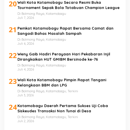
20
Wali Kota Kotamobagu Secara Resmi Buka
Tournament Sepak Bola Totabuan Champion League
Di Bolmong Raya, Kotamobagu
Juli 7, 2026
21
Pemkot Kotamobagu Rapat Bersama Camat dan
Sangadi Bahas Masalah Sampah
Di Bolmong Raya, Kotamobagu
Juli 6, 2026
22
Weny Gaib Hadiri Perayaan Hari Pekabaran Injil
Dirangkaikan HUT GMIBM Bersinode ke-76
Di Bolmong Raya, Kotamobagu
Juli 4, 2026
23
Wali Kota Kotamobagu Pimpin Rapat Tangani
Kelangkaan BBM dan LPG
Di Bolmong Raya, Kotamobagu, Terkini
Juli 3, 2026
24
Kotamobagu Daerah Pertama Sukses Uji Coba
Siskeudes Transaksi Non Tunai di Desa
Di Bolmong Raya, Kotamobagu, Terkini
Juli 2, 2026