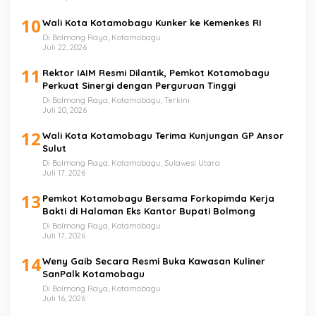
10
Wali Kota Kotamobagu Kunker ke Kemenkes RI
Di Bolmong Raya, Kotamobagu
Juli 22, 2026
11
Rektor IAIM Resmi Dilantik, Pemkot Kotamobagu
Perkuat Sinergi dengan Perguruan Tinggi
Di Bolmong Raya, Kotamobagu, Terkini
Juli 20, 2026
12
Wali Kota Kotamobagu Terima Kunjungan GP Ansor
Sulut
Di Bolmong Raya, Kotamobagu, Sulawesi Utara
Juli 17, 2026
13
Pemkot Kotamobagu Bersama Forkopimda Kerja
Bakti di Halaman Eks Kantor Bupati Bolmong
Di Bolmong Raya, Kotamobagu
Juli 17, 2026
14
Weny Gaib Secara Resmi Buka Kawasan Kuliner
SanPalk Kotamobagu
Di Bolmong Raya, Kotamobagu
Juli 16, 2026