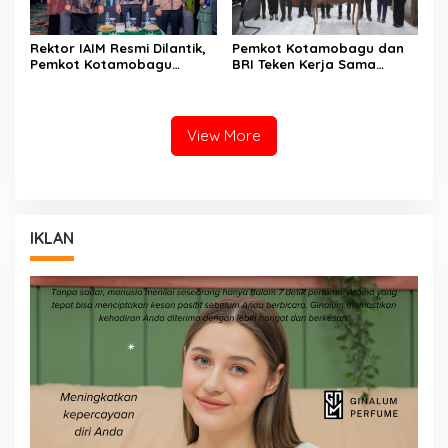
Rektor IAIM Resmi Dilantik,
Pemkot Kotamobagu dan
Pemkot Kotamobagu
BRI Teken Kerja Sama
Perkuat Sinergi dengan
Terkait Pajak dan Retribusi
Perguruan Tinggi
View More
IKLAN