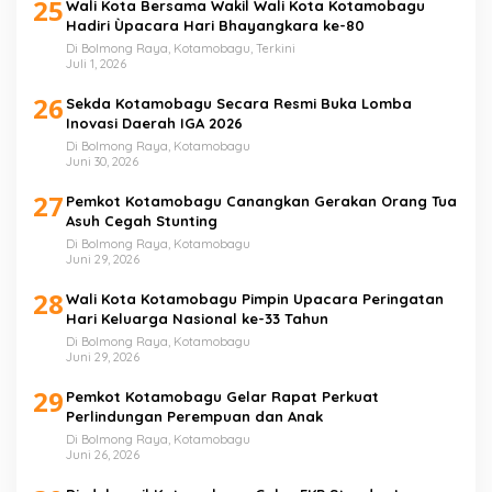
25
Wali Kota Bersama Wakil Wali Kota Kotamobagu
Hadiri Ùpacara Hari Bhayangkara ke-80
Di Bolmong Raya, Kotamobagu, Terkini
Juli 1, 2026
26
Sekda Kotamobagu Secara Resmi Buka Lomba
Inovasi Daerah IGA 2026
Di Bolmong Raya, Kotamobagu
Juni 30, 2026
27
Pemkot Kotamobagu Canangkan Gerakan Orang Tua
Asuh Cegah Stunting
Di Bolmong Raya, Kotamobagu
Juni 29, 2026
28
Wali Kota Kotamobagu Pimpin Upacara Peringatan
Hari Keluarga Nasional ke-33 Tahun
Di Bolmong Raya, Kotamobagu
Juni 29, 2026
29
Pemkot Kotamobagu Gelar Rapat Perkuat
Perlindungan Perempuan dan Anak
Di Bolmong Raya, Kotamobagu
Juni 26, 2026