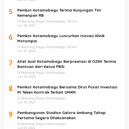
5
Pemkot Kotamobagu Terima Kunjungan Tim
Kemenpan RB
Di Bolmong Raya, Kotamobagu, Terkini
Juli 28, 2026
6
Pemkot Kotamobagu Luncurkan Inovasi Klinik
Motompia
Di Bolmong Raya, Kotamobagu, Terkini
Juli 27, 2026
7
Atlet Asal Kotamobagu Berpreatasi di O2SN Terima
Bantuan dari Ketua PBSI
Di Bolmong Raya, Kotamobagu
Juli 24, 2026
8
Pemkot Kotamobagu Bersama Dirut Pusat Investasi
RI Teken Kontrak Terkait UMKM
Di Bolmong Raya, Kotamobagu
Juli 24, 2026
9
Pembangunan Stadion Gelora Ambang Tahap
Pertama Segera Dilaksanakan
Di Bolmong Raya, Kotamobagu
Juli 23, 2026