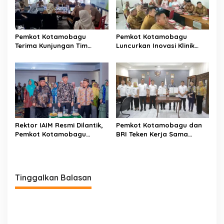
Pemkot Kotamobagu
Pemkot Kotamobagu
Terima Kunjungan Tim
Luncurkan Inovasi Klinik
Kemenpan RB
Motompia
Rektor IAIM Resmi Dilantik,
Pemkot Kotamobagu dan
Pemkot Kotamobagu
BRI Teken Kerja Sama
Perkuat Sinergi dengan
Terkait Pajak dan Retribusi
Perguruan Tinggi
Tinggalkan Balasan