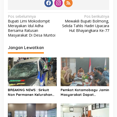
N
Pos sebelumnya
Pos berikutnya
Bupati Limi Mokodompit
Mewakili Bupati Bolmong,
a
Merayakan Idul Adha
Sekda Tahlis Hadiri Upacara
v
Bersama Ratusan
Hut Bhayangkara Ke-77
Masyarakat Di Desa Muntoi
i
g
Jangan Lewatkan
a
s
i
p
o
s
BREAKING NEWS : Sirkuit
Pemkot Kotamobagu Jamin
Non Permanen Kelurahan
Masyarakat Dapat
Upai Makan Korban, Mobil
Layanan Kesehatan Gratis
Peserta Hilang Kendali
Tabrak Penonton