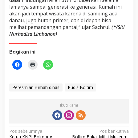
dalam lindungan Allah SWT di diberkahi selama
lamanya sampai generasi ke generasi. Rumah ini
akan jadi tempat wisata karena di samping ada
danau, juga hutan primer, dan di depan bisa
melihat pemandangan pantai,” ujar Sachrul.
(*/Siti
Nurhadisa Limbanon)
Bagikan ini:
Peresmian rumah dinas
Rudis Boltim
Ikuti Kami
N
Pos sebelumnya
Pos berikutnya
Ketua KNPI Bolmong
Boltim Bakal Miliki Museum,