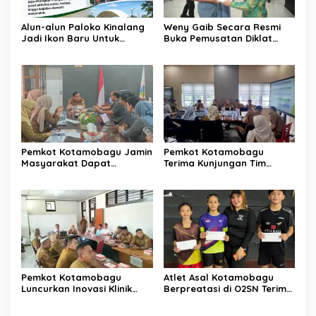
Alun-alun Paloko Kinalang
Weny Gaib Secara Resmi
Jadi Ikon Baru Untuk
Buka Pemusatan Diklat
Aktivitas Masyarakat
Calon Paskibraka
Kotamobagu
Kotamobagu
Pemkot Kotamobagu Jamin
Pemkot Kotamobagu
Masyarakat Dapat
Terima Kunjungan Tim
Layanan Kesehatan Gratis
Kemenpan RB
Pemkot Kotamobagu
Atlet Asal Kotamobagu
Luncurkan Inovasi Klinik
Berpreatasi di O2SN Terima
Motompia
Bantuan dari Ketua PBSI