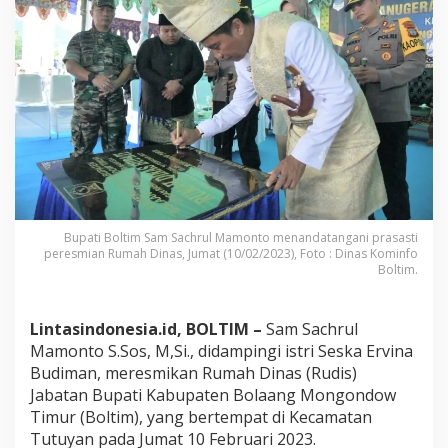
l
a
h
A
d
a
t
M
o
n
g
o
n
d
Bupati Boltim Sam Sachrul Mamonto menandatangani prasasti
peresmian Rumah Dinas, Jumat (10/02/2023), Foto : Dinas Kominfo
o
Boltim.
w
,
S
a
Lintasindonesia.id, BOLTIM –
Sam Sachrul
c
Mamonto S.Sos, M,Si., didampingi istri Seska Ervina
h
Budiman, meresmikan Rumah Dinas (Rudis)
r
Jabatan Bupati Kabupaten Bolaang Mongondow
u
Timur (Boltim), yang bertempat di Kecamatan
l
M
Tutuyan pada Jumat 10 Februari 2023.