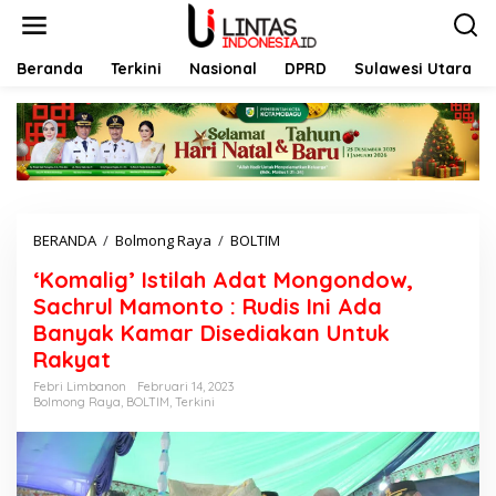
L
e
w
a
Beranda
Terkini
Nasional
DPRD
Sulawesi Utara
t
i
k
e
k
o
n
t
BERANDA
/
Bolmong Raya
/
BOLTIM
'
e
K
n
‘Komalig’ Istilah Adat Mongondow,
o
m
Sachrul Mamonto : Rudis Ini Ada
a
Banyak Kamar Disediakan Untuk
l
Rakyat
i
g
Febri Limbanon
Februari 14, 2023
'
Bolmong Raya
,
BOLTIM
,
Terkini
I
s
t
i