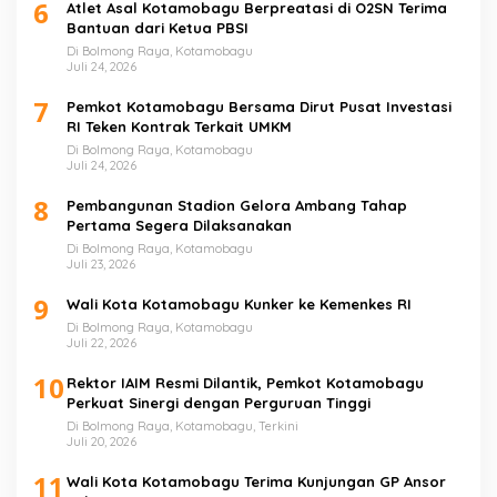
6
Atlet Asal Kotamobagu Berpreatasi di O2SN Terima
Bantuan dari Ketua PBSI
Di Bolmong Raya, Kotamobagu
Juli 24, 2026
7
Pemkot Kotamobagu Bersama Dirut Pusat Investasi
RI Teken Kontrak Terkait UMKM
Di Bolmong Raya, Kotamobagu
Juli 24, 2026
8
Pembangunan Stadion Gelora Ambang Tahap
Pertama Segera Dilaksanakan
Di Bolmong Raya, Kotamobagu
Juli 23, 2026
9
Wali Kota Kotamobagu Kunker ke Kemenkes RI
Di Bolmong Raya, Kotamobagu
Juli 22, 2026
10
Rektor IAIM Resmi Dilantik, Pemkot Kotamobagu
Perkuat Sinergi dengan Perguruan Tinggi
Di Bolmong Raya, Kotamobagu, Terkini
Juli 20, 2026
11
Wali Kota Kotamobagu Terima Kunjungan GP Ansor