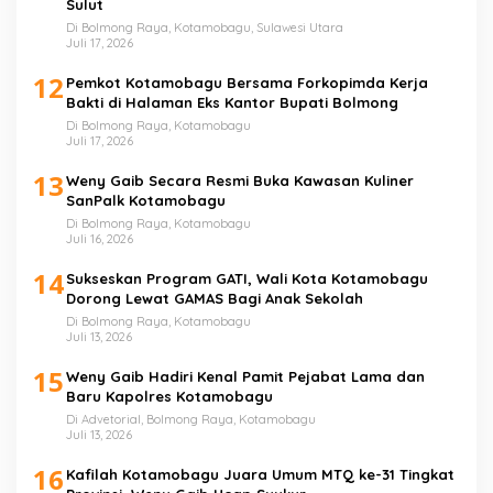
Sulut
Di Bolmong Raya, Kotamobagu, Sulawesi Utara
Juli 17, 2026
12
Pemkot Kotamobagu Bersama Forkopimda Kerja
Bakti di Halaman Eks Kantor Bupati Bolmong
Di Bolmong Raya, Kotamobagu
Juli 17, 2026
13
Weny Gaib Secara Resmi Buka Kawasan Kuliner
SanPalk Kotamobagu
Di Bolmong Raya, Kotamobagu
Juli 16, 2026
14
Sukseskan Program GATI, Wali Kota Kotamobagu
Dorong Lewat GAMAS Bagi Anak Sekolah
Di Bolmong Raya, Kotamobagu
Juli 13, 2026
15
Weny Gaib Hadiri Kenal Pamit Pejabat Lama dan
Baru Kapolres Kotamobagu
Di Advetorial, Bolmong Raya, Kotamobagu
Juli 13, 2026
16
Kafilah Kotamobagu Juara Umum MTQ ke-31 Tingkat