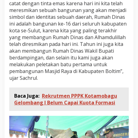
a
catat dengan tinta emas karena hari ini kita telah
m
meresmikan sebuah bangunan yang akan menjadi
a
simbol dan identitas sebuah daerah, Rumah Dinas
r
ini adalah bangunan ke-16 dari seluruh kabupaten
D
kota se-Sulut, karena kita yang paling terakhir
i
s
yang membangun Rumah Dinas dan Alhamdulillah
e
telah diresmikan pada hari ini. Tahun ini juga kita
d
akan membangun Rumah Dinas Wakil Bupati
i
berdampingan, dan selain itu kami juga akan
a
k
melakukan peletakan batu pertama untuk
a
pembangunan Masjid Raya di Kabupaten Boltim”,
n
ujar Sachrul.
U
n
t
Baca Juga:
Rekrutmen PPPK Kotamobagu
u
Gelombang I Belum Capai Kuota Formasi
k
R
a
k
y
a
t