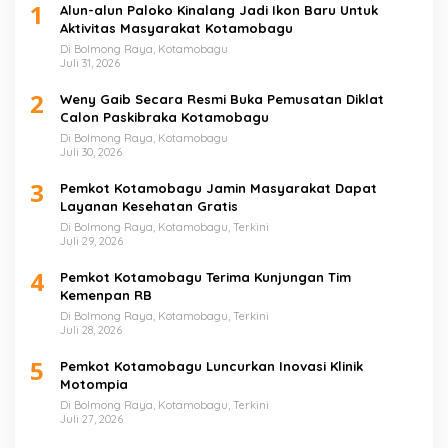
1
Alun-alun Paloko Kinalang Jadi Ikon Baru Untuk
Aktivitas Masyarakat Kotamobagu
Di Bolmong Raya, Kotamobagu
Juli 31, 2026
2
Weny Gaib Secara Resmi Buka Pemusatan Diklat
Calon Paskibraka Kotamobagu
Di Bolmong Raya, Kotamobagu
Juli 30, 2026
3
Pemkot Kotamobagu Jamin Masyarakat Dapat
Layanan Kesehatan Gratis
Di Bolmong Raya, Kotamobagu, Terkini
Juli 29, 2026
4
Pemkot Kotamobagu Terima Kunjungan Tim
Kemenpan RB
Di Bolmong Raya, Kotamobagu, Terkini
Juli 28, 2026
5
Pemkot Kotamobagu Luncurkan Inovasi Klinik
Motompia
Di Bolmong Raya, Kotamobagu, Terkini
Juli 27, 2026