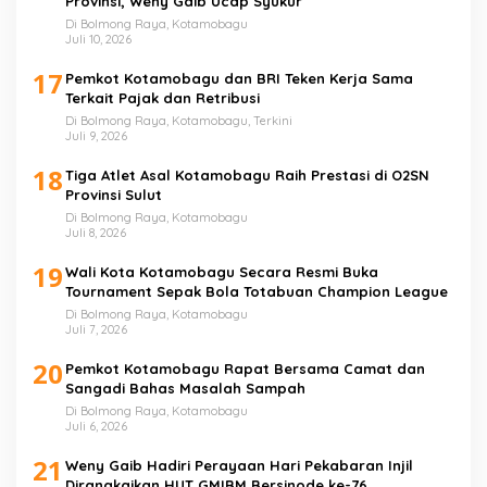
Provinsi, Weny Gaib Ucap Syukur
Di Bolmong Raya, Kotamobagu
Juli 10, 2026
17
Pemkot Kotamobagu dan BRI Teken Kerja Sama
Terkait Pajak dan Retribusi
Di Bolmong Raya, Kotamobagu, Terkini
Juli 9, 2026
18
Tiga Atlet Asal Kotamobagu Raih Prestasi di O2SN
Provinsi Sulut
Di Bolmong Raya, Kotamobagu
Juli 8, 2026
19
Wali Kota Kotamobagu Secara Resmi Buka
Tournament Sepak Bola Totabuan Champion League
Di Bolmong Raya, Kotamobagu
Juli 7, 2026
20
Pemkot Kotamobagu Rapat Bersama Camat dan
Sangadi Bahas Masalah Sampah
Di Bolmong Raya, Kotamobagu
Juli 6, 2026
21
Weny Gaib Hadiri Perayaan Hari Pekabaran Injil
Dirangkaikan HUT GMIBM Bersinode ke-76