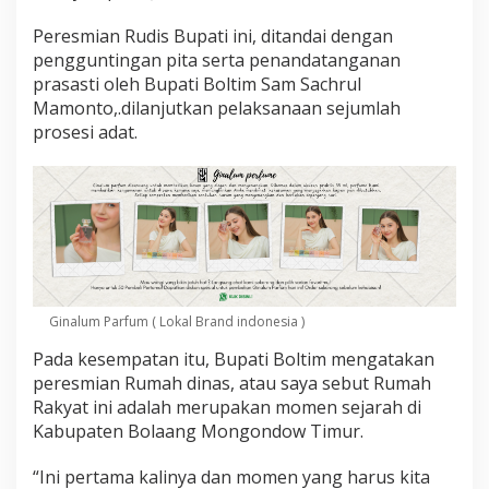
a
m
Peresmian Rudis Bupati ini, ditandai dengan
o
pengguntingan pita serta penandatanganan
n
prasasti oleh Bupati Boltim Sam Sachrul
t
o
Mamonto,.dilanjutkan pelaksanaan sejumlah
:
prosesi adat.
R
u
d
i
s
I
n
i
A
d
Ginalum Parfum ( Lokal Brand indonesia )
a
Pada kesempatan itu, Bupati Boltim mengatakan
B
a
peresmian Rumah dinas, atau saya sebut Rumah
n
Rakyat ini adalah merupakan momen sejarah di
y
Kabupaten Bolaang Mongondow Timur.
a
k
“Ini pertama kalinya dan momen yang harus kita
K