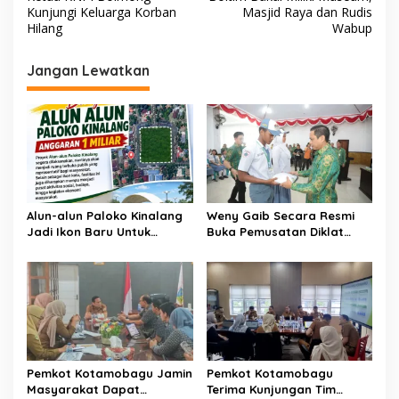
a
Kunjungi Keluarga Korban
Masjid Raya dan Rudis
v
Hilang
Wabup
i
Jangan Lewatkan
g
a
s
i
p
o
Alun-alun Paloko Kinalang
Weny Gaib Secara Resmi
s
Jadi Ikon Baru Untuk
Buka Pemusatan Diklat
Aktivitas Masyarakat
Calon Paskibraka
Kotamobagu
Kotamobagu
Pemkot Kotamobagu Jamin
Pemkot Kotamobagu
Masyarakat Dapat
Terima Kunjungan Tim