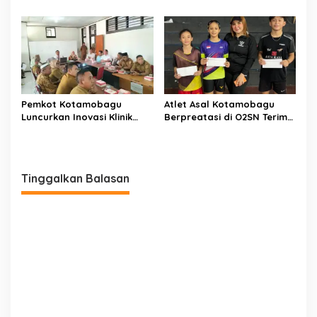
Layanan Kesehatan Gratis
Kemenpan RB
Pemkot Kotamobagu
Atlet Asal Kotamobagu
Luncurkan Inovasi Klinik
Berpreatasi di O2SN Terima
Motompia
Bantuan dari Ketua PBSI
Tinggalkan Balasan