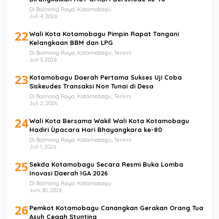
Di Bolmong Raya, Kotamobagu
Juli 4, 2026
22
Wali Kota Kotamobagu Pimpin Rapat Tangani
Kelangkaan BBM dan LPG
Di Bolmong Raya, Kotamobagu, Terkini
Juli 3, 2026
23
Kotamobagu Daerah Pertama Sukses Uji Coba
Siskeudes Transaksi Non Tunai di Desa
Di Bolmong Raya, Kotamobagu, Terkini
Juli 2, 2026
24
Wali Kota Bersama Wakil Wali Kota Kotamobagu
Hadiri Ùpacara Hari Bhayangkara ke-80
Di Bolmong Raya, Kotamobagu, Terkini
Juli 1, 2026
25
Sekda Kotamobagu Secara Resmi Buka Lomba
Inovasi Daerah IGA 2026
Di Bolmong Raya, Kotamobagu
Juni 30, 2026
26
Pemkot Kotamobagu Canangkan Gerakan Orang Tua
Asuh Cegah Stunting