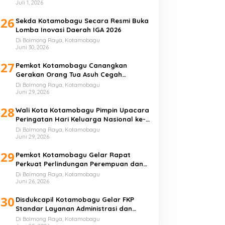
Juli 1, 2026
26
Sekda Kotamobagu Secara Resmi Buka
Lomba Inovasi Daerah IGA 2026
Di Bolmong Raya, Kotamobagu
Juni 30, 2026
27
Pemkot Kotamobagu Canangkan
Gerakan Orang Tua Asuh Cegah
Stunting
Di Bolmong Raya, Kotamobagu
Juni 29, 2026
28
Wali Kota Kotamobagu Pimpin Upacara
Peringatan Hari Keluarga Nasional ke-
33 Tahun
Di Bolmong Raya, Kotamobagu
Juni 29, 2026
29
Pemkot Kotamobagu Gelar Rapat
Perkuat Perlindungan Perempuan dan
Anak
Di Bolmong Raya, Kotamobagu
Juni 26, 2026
30
Disdukcapil Kotamobagu Gelar FKP
Standar Layanan Administrasi dan
Kependudukan
Di Bolmong Raya, Kotamobagu