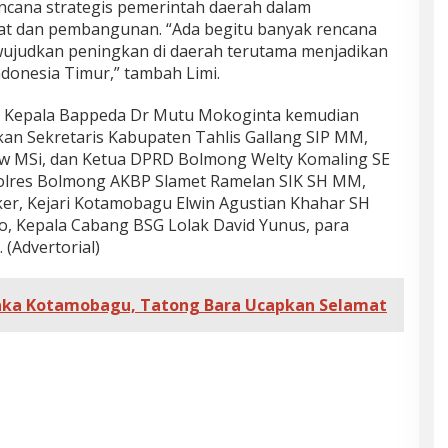
ncana strategis pemerintah daerah dalam
at dan pembangunan. “Ada begitu banyak rencana
wujudkan peningkan di daerah terutama menjadikan
donesia Timur,” tambah Limi.
ari Kepala Bappeda Dr Mutu Mokoginta kemudian
kan Sekretaris Kabupaten Tahlis Gallang SIP MM,
ow MSi, dan Ketua DPRD Bolmong Welty Komaling SE
polres Bolmong AKBP Slamet Ramelan SIK SH MM,
er, Kejari Kotamobagu Elwin Agustian Khahar SH
 Kepala Cabang BSG Lolak David Yunus, para
(Advertorial)
aka Kotamobagu, Tatong Bara Ucapkan Selamat