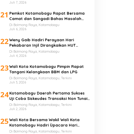
Juli 7, 2026
21
Pemkot Kotamobagu Rapat Bersama
Camat dan Sangadi Bahas Masalah
Sampah
Di Bolmong Raya, Kotamobagu
Juli 6, 2026
22
Weny Gaib Hadiri Perayaan Hari
Pekabaran Injil Dirangkaikan HUT
GMIBM Bersinode ke-76
Di Bolmong Raya, Kotamobagu
Juli 4, 2026
23
Wali Kota Kotamobagu Pimpin Rapat
Tangani Kelangkaan BBM dan LPG
Di Bolmong Raya, Kotamobagu, Terkini
Juli 3, 2026
24
Kotamobagu Daerah Pertama Sukses
Uji Coba Siskeudes Transaksi Non Tunai
di Desa
Di Bolmong Raya, Kotamobagu, Terkini
Juli 2, 2026
25
Wali Kota Bersama Wakil Wali Kota
Kotamobagu Hadiri Ùpacara Hari
Bhayangkara ke-80
Di Bolmong Raya, Kotamobagu, Terkini