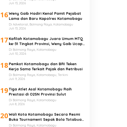
Juli 13, 2026
16
Weny Gaib Hadiri Kenal Pamit Pejabat
Lama dan Baru Kapolres Kotamobagu
Di Advetorial, Bolmong Raya, Kotamobagu
Juli 13, 2026
17
Kafilah Kotamobagu Juara Umum MTQ
ke-31 Tingkat Provinsi, Weny Gaib Ucap
Syukur
Di Bolmong Raya, Kotamobagu
Juli 10, 2026
18
Pemkot Kotamobagu dan BRI Teken
Kerja Sama Terkait Pajak dan Retribusi
Di Bolmong Raya, Kotamobagu, Terkini
Juli 9, 2026
19
Tiga Atlet Asal Kotamobagu Raih
Prestasi di O2SN Provinsi Sulut
Di Bolmong Raya, Kotamobagu
Juli 8, 2026
20
Wali Kota Kotamobagu Secara Resmi
Buka Tournament Sepak Bola Totabuan
Champion League
Di Bolmong Raya, Kotamobagu