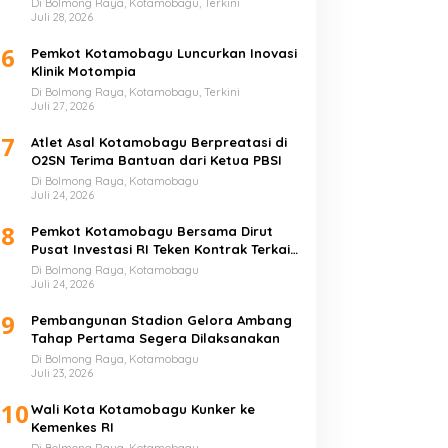
Di Bolmong Raya, Kotamobagu, Terkini
Juli 28, 2026
6
Pemkot Kotamobagu Luncurkan Inovasi
Klinik Motompia
Di Bolmong Raya, Kotamobagu, Terkini
Juli 27, 2026
7
Atlet Asal Kotamobagu Berpreatasi di
O2SN Terima Bantuan dari Ketua PBSI
Di Bolmong Raya, Kotamobagu
Juli 24, 2026
8
Pemkot Kotamobagu Bersama Dirut
Pusat Investasi RI Teken Kontrak Terkait
UMKM
Di Bolmong Raya, Kotamobagu
Juli 24, 2026
9
Pembangunan Stadion Gelora Ambang
Tahap Pertama Segera Dilaksanakan
Di Bolmong Raya, Kotamobagu
Juli 23, 2026
10
Wali Kota Kotamobagu Kunker ke
Kemenkes RI
Di Bolmong Raya, Kotamobagu