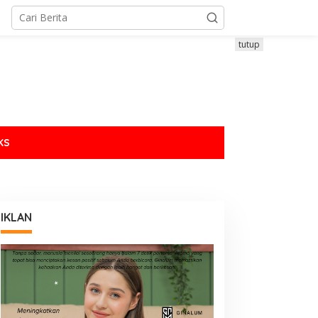
tutup
KS
IKLAN