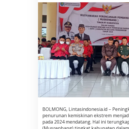
t
a
n
I
P
M
,
P
e
m
k
a
b
B
o
l
m
o
n
g
F
BOLMONG, Lintasindonesia.id – Penin
o
k
penurunan kemiskinan ekstrem menjad
u
pada 2024 mendatang. Hal ini terung
s
(Musrenbang) tingkat kabupaten dala