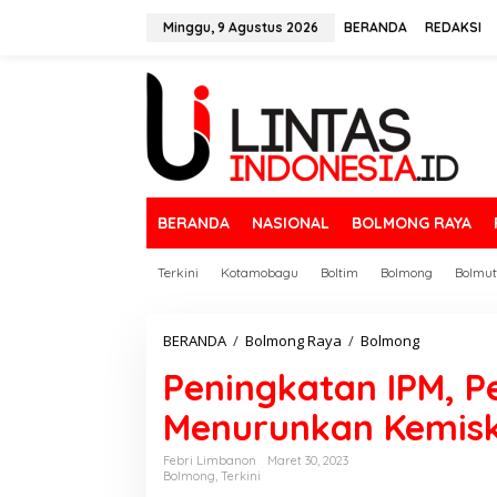
L
e
Minggu, 9 Agustus 2026
BERANDA
REDAKSI
w
a
t
i
k
e
k
o
n
BERANDA
NASIONAL
BOLMONG RAYA
t
e
n
Terkini
Kotamobagu
Boltim
Bolmong
Bolmut
BERANDA
/
Bolmong Raya
/
Bolmong
P
e
Peningkatan IPM, 
n
i
Menurunkan Kemis
n
g
k
Febri Limbanon
Maret 30, 2023
Bolmong
,
Terkini
a