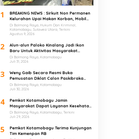
1
BREAKING NEWS : Sirkuit Non Permanen
Kelurahan Upai Makan Korban, Mobil
Peserta Hilang Kendali Tabrak
Di Bolmong Raya, Hukum Dan Kriminal,
Penonton
Kotamobagu, Sulawesi Utara, Terkini
Agustus 9, 2026
2
Alun-alun Paloko Kinalang Jadi Ikon
Baru Untuk Aktivitas Masyarakat
Kotamobagu
Di Bolmong Raya, Kotamobagu
Juli 31, 2026
3
Weny Gaib Secara Resmi Buka
Pemusatan Diklat Calon Paskibraka
Kotamobagu
Di Bolmong Raya, Kotamobagu
Juli 30, 2026
4
Pemkot Kotamobagu Jamin
Masyarakat Dapat Layanan Kesehatan
Gratis
Di Bolmong Raya, Kotamobagu, Terkini
Juli 29, 2026
5
Pemkot Kotamobagu Terima Kunjungan
Tim Kemenpan RB