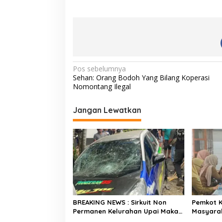
N
Pos sebelumnya
Sehan: Orang Bodoh Yang Bilang Koperasi
a
Nomontang Ilegal
v
i
Jangan Lewatkan
g
a
s
i
p
o
BREAKING NEWS : Sirkuit Non
Pemkot 
s
Permanen Kelurahan Upai Makan
Masyara
Korban, Mobil Peserta Hilang
Kesehata