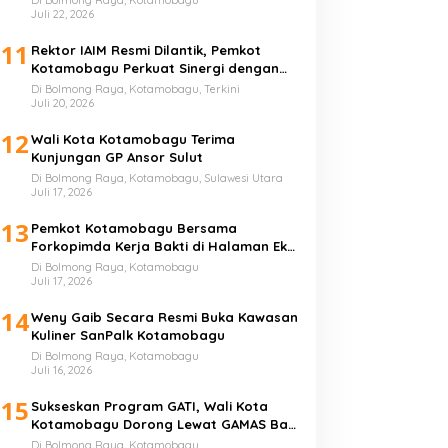
Juli 22, 2026
11
Rektor IAIM Resmi Dilantik, Pemkot
Kotamobagu Perkuat Sinergi dengan
Perguruan Tinggi
Di Bolmong Raya, Kotamobagu, Terkini
Juli 20, 2026
12
Wali Kota Kotamobagu Terima
Kunjungan GP Ansor Sulut
Di Bolmong Raya, Kotamobagu, Sulawesi Utara
Juli 17, 2026
13
Pemkot Kotamobagu Bersama
Forkopimda Kerja Bakti di Halaman Eks
Kantor Bupati Bolmong
Di Bolmong Raya, Kotamobagu
Juli 17, 2026
14
Weny Gaib Secara Resmi Buka Kawasan
Kuliner SanPalk Kotamobagu
Di Bolmong Raya, Kotamobagu
Juli 16, 2026
15
Sukseskan Program GATI, Wali Kota
Kotamobagu Dorong Lewat GAMAS Bagi
Anak Sekolah
Di Bolmong Raya, Kotamobagu