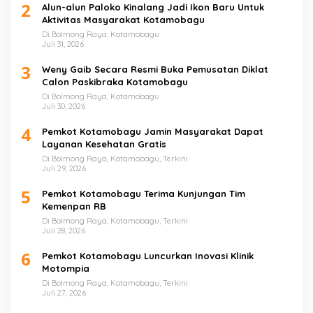
2
Alun-alun Paloko Kinalang Jadi Ikon Baru Untuk
Aktivitas Masyarakat Kotamobagu
Di Bolmong Raya, Kotamobagu
Juli 31, 2026
3
Weny Gaib Secara Resmi Buka Pemusatan Diklat
Calon Paskibraka Kotamobagu
Di Bolmong Raya, Kotamobagu
Juli 30, 2026
4
Pemkot Kotamobagu Jamin Masyarakat Dapat
Layanan Kesehatan Gratis
Di Bolmong Raya, Kotamobagu, Terkini
Juli 29, 2026
5
Pemkot Kotamobagu Terima Kunjungan Tim
Kemenpan RB
Di Bolmong Raya, Kotamobagu, Terkini
Juli 28, 2026
6
Pemkot Kotamobagu Luncurkan Inovasi Klinik
Motompia
Di Bolmong Raya, Kotamobagu, Terkini
Juli 27, 2026