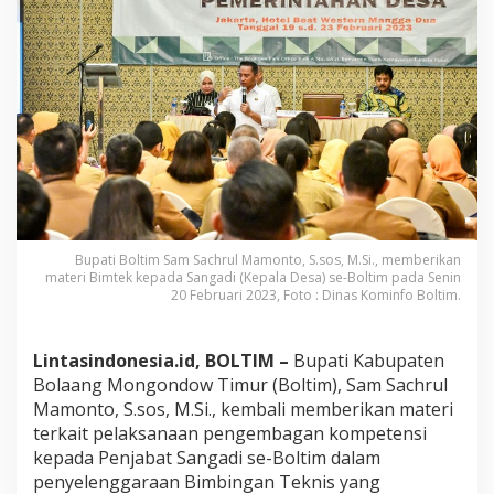
P
e
n
g
e
t
a
h
u
a
n
S
e
Bupati Boltim Sam Sachrul Mamonto, S.sos, M.Si., memberikan
p
materi Bimtek kepada Sangadi (Kepala Desa) se-Boltim pada Senin
u
20 Februari 2023, Foto : Dinas Kominfo Boltim.
t
a
r
Lintasindonesia.id, BOLTIM –
Bupati Kabupaten
M
a
Bolaang Mongondow Timur (Boltim), Sam Sachrul
n
Mamonto, S.sos, M.Si., kembali memberikan materi
a
terkait pelaksanaan pengembagan kompetensi
j
kepada Penjabat Sangadi se-Boltim dalam
e
m
penyelenggaraan Bimbingan Teknis yang