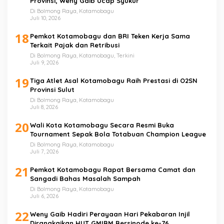
Provinsi, Weny Gaib Ucap Syukur
Di Bolmong Raya, Kotamobagu
Juli 10, 2026
18
Pemkot Kotamobagu dan BRI Teken Kerja Sama
Terkait Pajak dan Retribusi
Di Bolmong Raya, Kotamobagu, Terkini
Juli 9, 2026
19
Tiga Atlet Asal Kotamobagu Raih Prestasi di O2SN
Provinsi Sulut
Di Bolmong Raya, Kotamobagu
Juli 8, 2026
20
Wali Kota Kotamobagu Secara Resmi Buka
Tournament Sepak Bola Totabuan Champion League
Di Bolmong Raya, Kotamobagu
Juli 7, 2026
21
Pemkot Kotamobagu Rapat Bersama Camat dan
Sangadi Bahas Masalah Sampah
Di Bolmong Raya, Kotamobagu
Juli 6, 2026
22
Weny Gaib Hadiri Perayaan Hari Pekabaran Injil
Dirangkaikan HUT GMIBM Bersinode ke-76