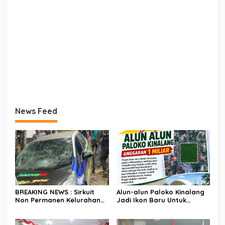
News Feed
BREAKING NEWS : Sirkuit
Alun-alun Paloko Kinalang
Non Permanen Kelurahan
Jadi Ikon Baru Untuk
Upai Makan Korban, Mobil
Aktivitas Masyarakat
Peserta Hilang Kendali
Kotamobagu
Tabrak Penonton