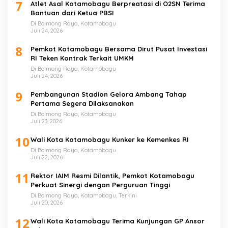
7
Atlet Asal Kotamobagu Berpreatasi di O2SN Terima
Bantuan dari Ketua PBSI
Di Bolmong Raya, Kotamobagu
Juli 24, 2026
8
Pemkot Kotamobagu Bersama Dirut Pusat Investasi
RI Teken Kontrak Terkait UMKM
Di Bolmong Raya, Kotamobagu
Juli 24, 2026
9
Pembangunan Stadion Gelora Ambang Tahap
Pertama Segera Dilaksanakan
Di Bolmong Raya, Kotamobagu
Juli 23, 2026
10
Wali Kota Kotamobagu Kunker ke Kemenkes RI
Di Bolmong Raya, Kotamobagu
Juli 22, 2026
11
Rektor IAIM Resmi Dilantik, Pemkot Kotamobagu
Perkuat Sinergi dengan Perguruan Tinggi
Di Bolmong Raya, Kotamobagu, Terkini
Juli 20, 2026
12
Wali Kota Kotamobagu Terima Kunjungan GP Ansor