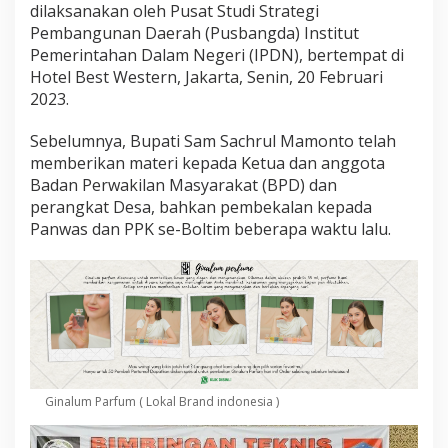
e
dilaksanakan oleh Pusat Studi Strategi
n
Pembangunan Daerah (Pusbangda) Institut
P
Pemerintahan Dalam Negeri (IPDN), bertempat di
e
Hotel Best Western, Jakarta, Senin, 20 Februari
m
e
2023.
r
i
Sebelumnya, Bupati Sam Sachrul Mamonto telah
n
memberikan materi kepada Ketua dan anggota
t
Badan Perwakilan Masyarakat (BPD) dan
a
h
perangkat Desa, bahkan pembekalan kepada
a
Panwas dan PPK se-Boltim beberapa waktu lalu.
n
B
a
g
i
P
j
S
a
n
Ginalum Parfum ( Lokal Brand indonesia )
g
a