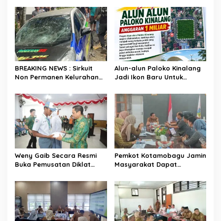
s
BREAKING NEWS : Sirkuit
Alun-alun Paloko Kinalang
Non Permanen Kelurahan
Jadi Ikon Baru Untuk
Upai Makan Korban, Mobil
Aktivitas Masyarakat
Peserta Hilang Kendali
Kotamobagu
Tabrak Penonton
Weny Gaib Secara Resmi
Pemkot Kotamobagu Jamin
Buka Pemusatan Diklat
Masyarakat Dapat
Calon Paskibraka
Layanan Kesehatan Gratis
Kotamobagu