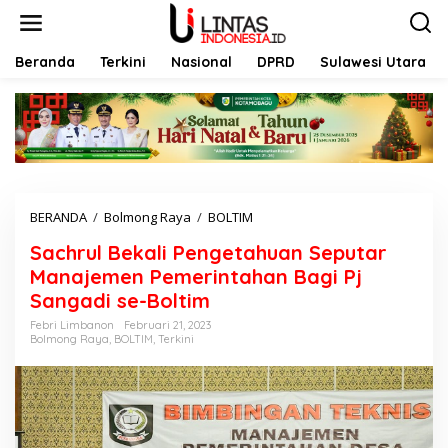
L
e
w
a
Beranda
Terkini
Nasional
DPRD
Sulawesi Utara
t
i
k
e
k
o
n
t
BERANDA
/
Bolmong Raya
/
BOLTIM
S
e
a
n
Sachrul Bekali Pengetahuan Seputar
c
h
Manajemen Pemerintahan Bagi Pj
r
Sangadi se-Boltim
u
l
Febri Limbanon
Februari 21, 2023
Bolmong Raya
,
BOLTIM
,
Terkini
B
e
k
a
l
i