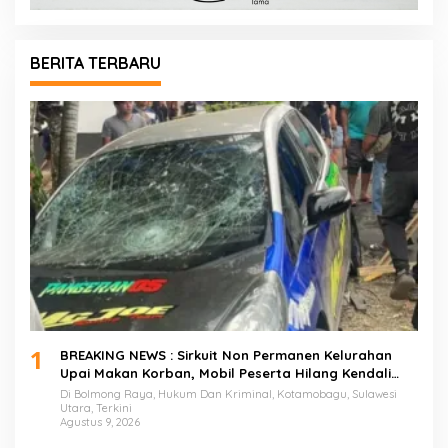
BERITA TERBARU
1
BREAKING NEWS : Sirkuit Non Permanen Kelurahan
Upai Makan Korban, Mobil Peserta Hilang Kendali
Tabrak Penonton
Di Bolmong Raya, Hukum Dan Kriminal, Kotamobagu, Sulawesi
Utara, Terkini
Agustus 9, 2026