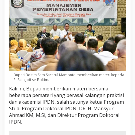
d
i
s
e
-
B
o
l
t
i
m
Bupati Boltim Sam Sachrul Mamonto memberikan materi kepada
Pj Sangadi se-Boltim.
Kali ini, Bupati memberikan materi bersama
beberapa pemateri yang berasal kalangan praktisi
dan akademisi IPDN, salah satunya ketua Program
Studi Program Doktoral IPDN, DR. H. Mansyur
Ahmad KM, M.Si, dan Direktur Program Doktoral
IPDN.