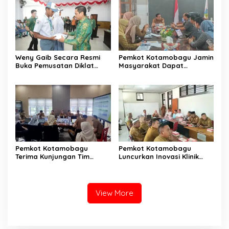
Weny Gaib Secara Resmi
Pemkot Kotamobagu Jamin
Buka Pemusatan Diklat
Masyarakat Dapat
Calon Paskibraka
Layanan Kesehatan Gratis
Kotamobagu
Pemkot Kotamobagu
Pemkot Kotamobagu
Terima Kunjungan Tim
Luncurkan Inovasi Klinik
Kemenpan RB
Motompia
View More