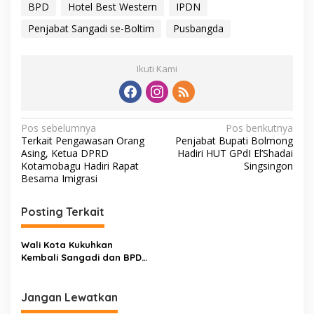
BPD
Hotel Best Western
IPDN
Penjabat Sangadi se-Boltim
Pusbangda
Ikuti Kami
N
Pos sebelumnya
Pos berikutnya
Terkait Pengawasan Orang
Penjabat Bupati Bolmong
a
Asing, Ketua DPRD
Hadiri HUT GPdI El’Shadai
v
Kotamobagu Hadiri Rapat
Singsingon
Besama Imigrasi
i
g
Posting Terkait
a
s
Wali Kota Kukuhkan
Kembali Sangadi dan BPD
i
se-Kotamobagu
p
Jangan Lewatkan
o