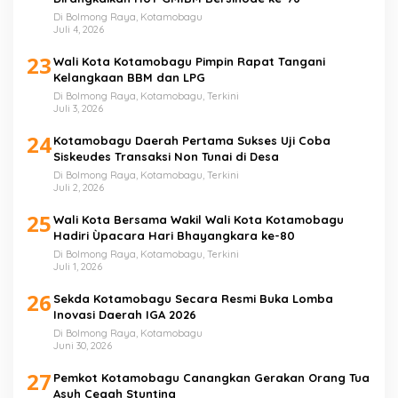
Di Bolmong Raya, Kotamobagu
Juli 4, 2026
23
Wali Kota Kotamobagu Pimpin Rapat Tangani
Kelangkaan BBM dan LPG
Di Bolmong Raya, Kotamobagu, Terkini
Juli 3, 2026
24
Kotamobagu Daerah Pertama Sukses Uji Coba
Siskeudes Transaksi Non Tunai di Desa
Di Bolmong Raya, Kotamobagu, Terkini
Juli 2, 2026
25
Wali Kota Bersama Wakil Wali Kota Kotamobagu
Hadiri Ùpacara Hari Bhayangkara ke-80
Di Bolmong Raya, Kotamobagu, Terkini
Juli 1, 2026
26
Sekda Kotamobagu Secara Resmi Buka Lomba
Inovasi Daerah IGA 2026
Di Bolmong Raya, Kotamobagu
Juni 30, 2026
27
Pemkot Kotamobagu Canangkan Gerakan Orang Tua
Asuh Cegah Stunting