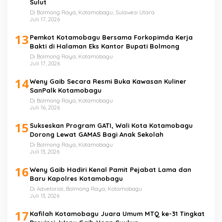
Sulut
Di Bolmong Raya, Kotamobagu, Sulawesi Utara
Juli 17, 2026
13
Pemkot Kotamobagu Bersama Forkopimda Kerja
Bakti di Halaman Eks Kantor Bupati Bolmong
Di Bolmong Raya, Kotamobagu
Juli 17, 2026
14
Weny Gaib Secara Resmi Buka Kawasan Kuliner
SanPalk Kotamobagu
Di Bolmong Raya, Kotamobagu
Juli 16, 2026
15
Sukseskan Program GATI, Wali Kota Kotamobagu
Dorong Lewat GAMAS Bagi Anak Sekolah
Di Bolmong Raya, Kotamobagu
Juli 13, 2026
16
Weny Gaib Hadiri Kenal Pamit Pejabat Lama dan
Baru Kapolres Kotamobagu
Di Advetorial, Bolmong Raya, Kotamobagu
Juli 13, 2026
17
Kafilah Kotamobagu Juara Umum MTQ ke-31 Tingkat