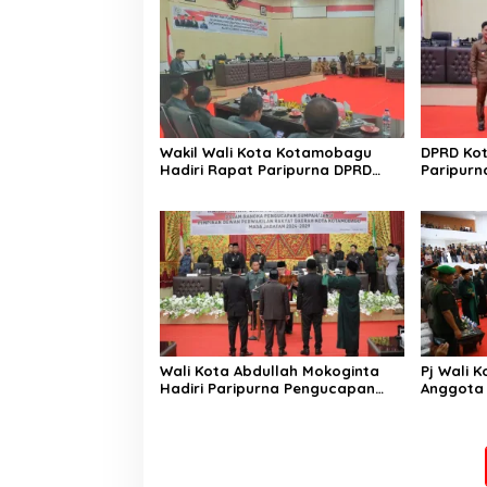
Wakil Wali Kota Kotamobagu
DPRD Ko
Hadiri Rapat Paripurna DPRD
Paripurn
Pembicaraan Tingkat II
RPJMD 2
Wali Kota Abdullah Mokoginta
Pj Wali K
Hadiri Paripurna Pengucapan
Anggota
Sumpah Janji Pimpinan DPRD
Kotamoba
Kotamobagu