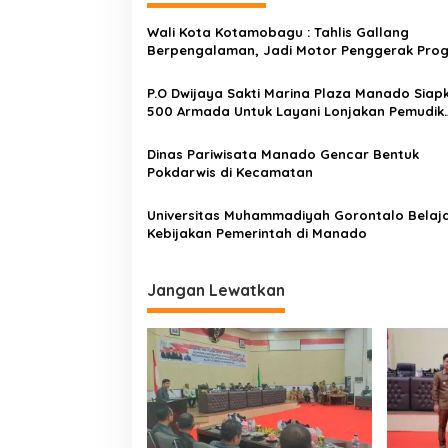
g
Wali Kota Kotamobagu : Tahlis Gallang
a
Berpengalaman, Jadi Motor Penggerak Pro
s
Strategis Prov Sulut
P.O Dwijaya Sakti Marina Plaza Manado Siap
i
500 Armada Untuk Layani Lonjakan Pemudik
p
Lebaran 2023, Booking Keberangkatan Bisa
Diakses Via Online
o
Dinas Pariwisata Manado Gencar Bentuk
Pokdarwis di Kecamatan
s
Universitas Muhammadiyah Gorontalo Belaj
Kebijakan Pemerintah di Manado
Jangan Lewatkan