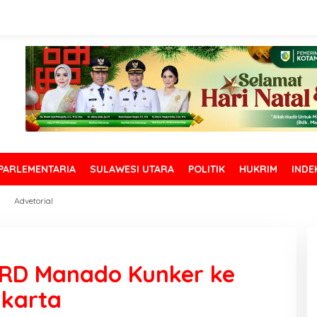
PARLEMENTARIA
SULAWESI UTARA
POLITIK
HUKRIM
INDE
Advetorial
PRD Manado Kunker ke
akarta