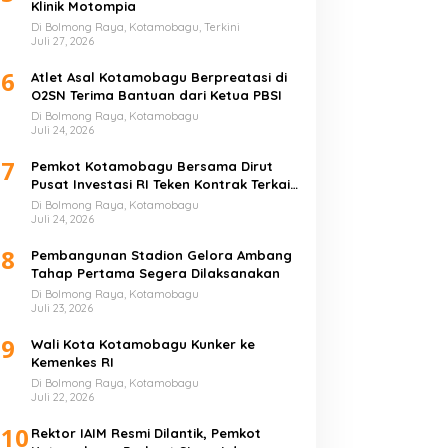
Klinik Motompia
Di Bolmong Raya, Kotamobagu, Terkini
Juli 27, 2026
6
Atlet Asal Kotamobagu Berpreatasi di
O2SN Terima Bantuan dari Ketua PBSI
Di Bolmong Raya, Kotamobagu
Juli 24, 2026
7
Pemkot Kotamobagu Bersama Dirut
Pusat Investasi RI Teken Kontrak Terkait
UMKM
Di Bolmong Raya, Kotamobagu
Juli 24, 2026
8
Pembangunan Stadion Gelora Ambang
Tahap Pertama Segera Dilaksanakan
Di Bolmong Raya, Kotamobagu
Juli 23, 2026
9
Wali Kota Kotamobagu Kunker ke
Kemenkes RI
Di Bolmong Raya, Kotamobagu
Juli 22, 2026
10
Rektor IAIM Resmi Dilantik, Pemkot