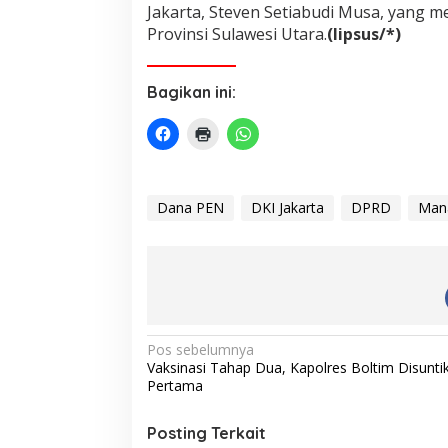
Jakarta, Steven Setiabudi Musa, yang 
Provinsi Sulawesi Utara.
(lipsus/*)
Bagikan ini:
Dana PEN
DKI Jakarta
DPRD
Man
N
Pos sebelumnya
Vaksinasi Tahap Dua, Kapolres Boltim Disunti
a
Pertama
v
i
Posting Terkait