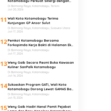
Kotamobagu Perkuat Sinergi dengan
Perguruan Tinggi
Di Bolmong Raya, Kotamobagu, Terkini
Juli 20, 2026
11
Wali Kota Kotamobagu Terima
Kunjungan GP Ansor Sulut
Di Bolmong Raya, Kotamobagu, Sulawesi Utara
Juli 17, 2026
12
Pemkot Kotamobagu Bersama
Forkopimda Kerja Bakti di Halaman Eks
Kantor Bupati Bolmong
Di Bolmong Raya, Kotamobagu
Juli 17, 2026
13
Weny Gaib Secara Resmi Buka Kawasan
Kuliner SanPalk Kotamobagu
Di Bolmong Raya, Kotamobagu
Juli 16, 2026
14
Sukseskan Program GATI, Wali Kota
Kotamobagu Dorong Lewat GAMAS Bagi
Anak Sekolah
Di Bolmong Raya, Kotamobagu
Juli 13, 2026
15
Weny Gaib Hadiri Kenal Pamit Pejabat
Lama dan Baru Kapolres Kotamobagu