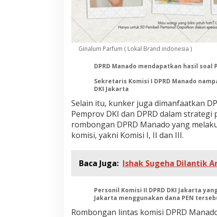
K
a
n
t
o
r
Ginalum Parfum ( Lokal Brand indonesia )
D
P
DPRD Manado mendapatkan hasil soal PE
R
Sekretaris Komisi I DPRD Manado nampa
D
DKI Jakarta
D
K
Selain itu, kunker juga dimanfaatkan D
I
Pemprov DKI dan DPRD dalam strategi p
J
rombongan DPRD Manado yang melakukan
a
komisi, yakni Komisi I, II dan III.
k
a
r
t
Baca Juga:
Ishak Sugeha Dilantik 
a
Personil Komisi II DPRD DKI Jakarta ya
Jakarta menggunakan dana PEN terseb
Rombongan lintas komisi DPRD Manado i