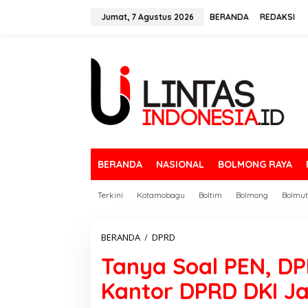
L
e
Jumat, 7 Agustus 2026
BERANDA
REDAKSI
w
a
t
i
k
e
k
o
n
t
e
BERANDA
NASIONAL
BOLMONG RAYA
n
Terkini
Kotamobagu
Boltim
Bolmong
Bolmut
BERANDA
/
DPRD
T
a
Tanya Soal PEN, D
n
y
Kantor DPRD DKI J
a
S