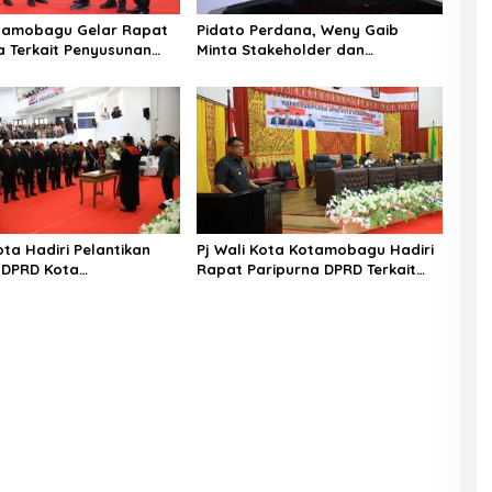
tamobagu Gelar Rapat
Pidato Perdana, Weny Gaib
a Terkait Penyusunan
Minta Stakeholder dan
025-2029
Masyarakat Dukung Visi Misi Wali
Kota
ota Hadiri Pelantikan
Pj Wali Kota Kotamobagu Hadiri
 DPRD Kota
Rapat Paripurna DPRD Terkait
gu Periode 2024-2029
APBD-P