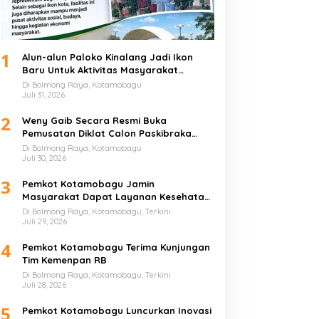
1
Alun-alun Paloko Kinalang Jadi Ikon
Baru Untuk Aktivitas Masyarakat
Kotamobagu
Di Bolmong Raya, Kotamobagu
Juli 31, 2026
2
Weny Gaib Secara Resmi Buka
Pemusatan Diklat Calon Paskibraka
Kotamobagu
Di Bolmong Raya, Kotamobagu
Juli 30, 2026
3
Pemkot Kotamobagu Jamin
Masyarakat Dapat Layanan Kesehatan
Gratis
Di Bolmong Raya, Kotamobagu, Terkini
Juli 29, 2026
4
Pemkot Kotamobagu Terima Kunjungan
Tim Kemenpan RB
Di Bolmong Raya, Kotamobagu, Terkini
Juli 28, 2026
5
Pemkot Kotamobagu Luncurkan Inovasi