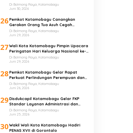
Di Bolmong Raya, Kotamobagu
Juni 30, 2026
26
Pemkot Kotamobagu Canangkan
Gerakan Orang Tua Asuh Cegah
Stunting
Di Bolmong Raya, Kotamobagu
Juni 29, 2026
27
Wali Kota Kotamobagu Pimpin Upacara
Peringatan Hari Keluarga Nasional ke-
33 Tahun
Di Bolmong Raya, Kotamobagu
Juni 29, 2026
28
Pemkot Kotamobagu Gelar Rapat
Perkuat Perlindungan Perempuan dan
Anak
Di Bolmong Raya, Kotamobagu
Juni 26, 2026
29
Disdukcapil Kotamobagu Gelar FKP
Standar Layanan Administrasi dan
Kependudukan
Di Bolmong Raya, Kotamobagu
Juni 25, 2026
30
Wakil Wali Kota Kotamobagu Hadiri
PENAS XVII di Gorontalo