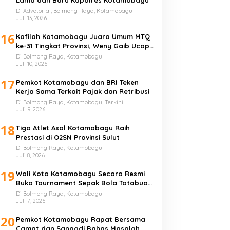
Di Advetorial, Bolmong Raya, Kotamobagu
Juli 13, 2026
16
Kafilah Kotamobagu Juara Umum MTQ
ke-31 Tingkat Provinsi, Weny Gaib Ucap
Syukur
Di Bolmong Raya, Kotamobagu
Juli 10, 2026
17
Pemkot Kotamobagu dan BRI Teken
Kerja Sama Terkait Pajak dan Retribusi
Di Bolmong Raya, Kotamobagu, Terkini
Juli 9, 2026
18
Tiga Atlet Asal Kotamobagu Raih
Prestasi di O2SN Provinsi Sulut
Di Bolmong Raya, Kotamobagu
Juli 8, 2026
19
Wali Kota Kotamobagu Secara Resmi
Buka Tournament Sepak Bola Totabuan
Champion League
Di Bolmong Raya, Kotamobagu
Juli 7, 2026
20
Pemkot Kotamobagu Rapat Bersama
Camat dan Sangadi Bahas Masalah