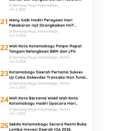
Sampah
Di Bolmong Raya, Kotamobagu
Juli 6, 2026
21
Weny Gaib Hadiri Perayaan Hari
Pekabaran Injil Dirangkaikan HUT
GMIBM Bersinode ke-76
Di Bolmong Raya, Kotamobagu
Juli 4, 2026
22
Wali Kota Kotamobagu Pimpin Rapat
Tangani Kelangkaan BBM dan LPG
Di Bolmong Raya, Kotamobagu, Terkini
Juli 3, 2026
23
Kotamobagu Daerah Pertama Sukses
Uji Coba Siskeudes Transaksi Non Tunai
di Desa
Di Bolmong Raya, Kotamobagu, Terkini
Juli 2, 2026
24
Wali Kota Bersama Wakil Wali Kota
Kotamobagu Hadiri Ùpacara Hari
Bhayangkara ke-80
Di Bolmong Raya, Kotamobagu, Terkini
Juli 1, 2026
25
Sekda Kotamobagu Secara Resmi Buka
Lomba Inovasi Daerah IGA 2026