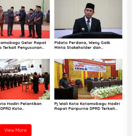
tamobagu Gelar Rapat
Pidato Perdana, Weny Gaib
a Terkait Penyusunan
Minta Stakeholder dan
025-2029
Masyarakat Dukung Visi Misi Wali
Kota
ota Hadiri Pelantikan
Pj Wali Kota Kotamobagu Hadiri
 DPRD Kota
Rapat Paripurna DPRD Terkait
gu Periode 2024-2029
APBD-P
View More