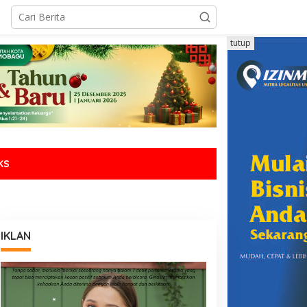
tutup
KS
IKLAN