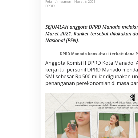
o
Febri Limbanon
Maret 6, 2021
DPRD
a
l
P
E
SEJUMLAH anggota DPRD Manado melakukan
N
Maret 2021. Kunker tersebut dilakukan d
,
Nasional (PEN).
D
P
R
DPRD Manado konsultasi terkait dana P
D
Anggota Komisi II DPRD Kota Manado, 
M
a
kerja itu, personil DPRD Manado menda
n
SMI sebesar Rp.500 miliar digunakan 
a
penanganan perekonomian di masa pand
d
o
K
u
n
k
e
r
k
e