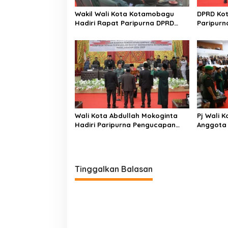
Wakil Wali Kota Kotamobagu
DPRD Ko
Hadiri Rapat Paripurna DPRD
Paripurn
Pembicaraan Tingkat II
RPJMD 2
Wali Kota Abdullah Mokoginta
Pj Wali K
Hadiri Paripurna Pengucapan
Anggota
Sumpah Janji Pimpinan DPRD
Kotamoba
Kotamobagu
Tinggalkan Balasan