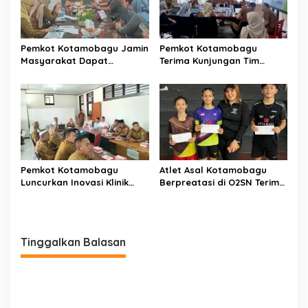
Pemkot Kotamobagu Jamin
Pemkot Kotamobagu
Masyarakat Dapat
Terima Kunjungan Tim
Layanan Kesehatan Gratis
Kemenpan RB
Pemkot Kotamobagu
Atlet Asal Kotamobagu
Luncurkan Inovasi Klinik
Berpreatasi di O2SN Terima
Motompia
Bantuan dari Ketua PBSI
Tinggalkan Balasan