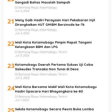
Sangadi Bahas Masalah Sampah
Di Bolmong Raya, Kotamobagu
Juli 6, 2026
21
Weny Gaib Hadiri Perayaan Hari Pekabaran Injil
Dirangkaikan HUT GMIBM Bersinode ke-76
Di Bolmong Raya, Kotamobagu
Juli 4, 2026
22
Wali Kota Kotamobagu Pimpin Rapat Tangani
Kelangkaan BBM dan LPG
Di Bolmong Raya, Kotamobagu, Terkini
Juli 3, 2026
23
Kotamobagu Daerah Pertama Sukses Uji Coba
Siskeudes Transaksi Non Tunai di Desa
Di Bolmong Raya, Kotamobagu, Terkini
Juli 2, 2026
24
Wali Kota Bersama Wakil Wali Kota Kotamobagu
Hadiri Ùpacara Hari Bhayangkara ke-80
Di Bolmong Raya, Kotamobagu, Terkini
Juli 1, 2026
25
Sekda Kotamobagu Secara Resmi Buka Lomba