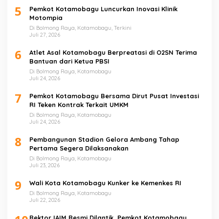
5
Pemkot Kotamobagu Luncurkan Inovasi Klinik
Motompia
Di Bolmong Raya, Kotamobagu, Terkini
Juli 27, 2026
6
Atlet Asal Kotamobagu Berpreatasi di O2SN Terima
Bantuan dari Ketua PBSI
Di Bolmong Raya, Kotamobagu
Juli 24, 2026
7
Pemkot Kotamobagu Bersama Dirut Pusat Investasi
RI Teken Kontrak Terkait UMKM
Di Bolmong Raya, Kotamobagu
Juli 24, 2026
8
Pembangunan Stadion Gelora Ambang Tahap
Pertama Segera Dilaksanakan
Di Bolmong Raya, Kotamobagu
Juli 23, 2026
9
Wali Kota Kotamobagu Kunker ke Kemenkes RI
Di Bolmong Raya, Kotamobagu
Juli 22, 2026
Rektor IAIM Resmi Dilantik, Pemkot Kotamobagu