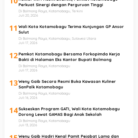
10
Perkuat Sinergi dengan Perguruan Tinggi
Di Bolmong Raya, Kotamobagu, Terkini
Juli 20, 2026
11
Wali Kota Kotamobagu Terima Kunjungan GP Ansor
Sulut
Di Bolmong Raya, Kotamobagu, Sulawesi Utara
Juli 17, 2026
12
Pemkot Kotamobagu Bersama Forkopimda Kerja
Bakti di Halaman Eks Kantor Bupati Bolmong
Di Bolmong Raya, Kotamobagu
Juli 17, 2026
13
Weny Gaib Secara Resmi Buka Kawasan Kuliner
SanPalk Kotamobagu
Di Bolmong Raya, Kotamobagu
Juli 16, 2026
14
Sukseskan Program GATI, Wali Kota Kotamobagu
Dorong Lewat GAMAS Bagi Anak Sekolah
Di Bolmong Raya, Kotamobagu
Juli 13, 2026
15
Weny Gaib Hadiri Kenal Pamit Pejabat Lama dan