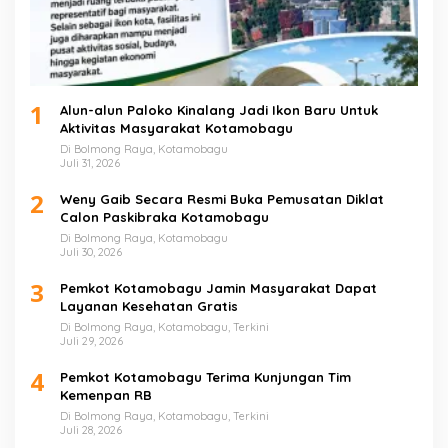
1
Alun-alun Paloko Kinalang Jadi Ikon Baru Untuk
Aktivitas Masyarakat Kotamobagu
Di Bolmong Raya, Kotamobagu
Juli 31, 2026
2
Weny Gaib Secara Resmi Buka Pemusatan Diklat
Calon Paskibraka Kotamobagu
Di Bolmong Raya, Kotamobagu
Juli 30, 2026
3
Pemkot Kotamobagu Jamin Masyarakat Dapat
Layanan Kesehatan Gratis
Di Bolmong Raya, Kotamobagu, Terkini
Juli 29, 2026
4
Pemkot Kotamobagu Terima Kunjungan Tim
Kemenpan RB
Di Bolmong Raya, Kotamobagu, Terkini
Juli 28, 2026