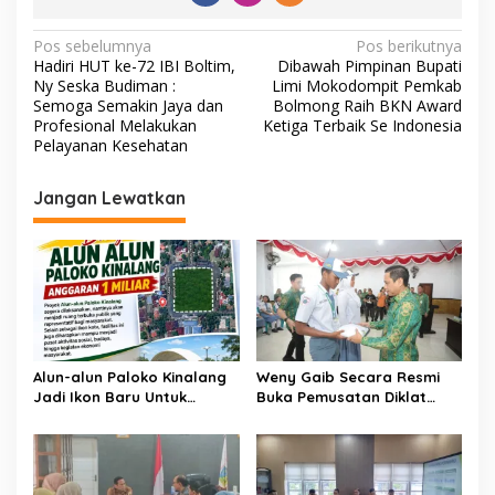
N
Pos sebelumnya
Pos berikutnya
Hadiri HUT ke-72 IBI Boltim,
Dibawah Pimpinan Bupati
a
Ny Seska Budiman :
Limi Mokodompit Pemkab
v
Semoga Semakin Jaya dan
Bolmong Raih BKN Award
Profesional Melakukan
Ketiga Terbaik Se Indonesia
i
Pelayanan Kesehatan
g
Jangan Lewatkan
a
s
i
p
o
s
Alun-alun Paloko Kinalang
Weny Gaib Secara Resmi
Jadi Ikon Baru Untuk
Buka Pemusatan Diklat
Aktivitas Masyarakat
Calon Paskibraka
Kotamobagu
Kotamobagu