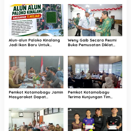
Alun-alun Paloko Kinalang
Weny Gaib Secara Resmi
Jadi Ikon Baru Untuk
Buka Pemusatan Diklat
Aktivitas Masyarakat
Calon Paskibraka
Kotamobagu
Kotamobagu
Pemkot Kotamobagu Jamin
Pemkot Kotamobagu
Masyarakat Dapat
Terima Kunjungan Tim
Layanan Kesehatan Gratis
Kemenpan RB