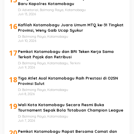
Baru Kapolres Kotamobagu
Di Advetorial, Bolmong Raya, Kotamobagu
Juli 13, 2026
16
Kafilah Kotamobagu Juara Umum MTQ ke-31 Tingkat
Provinsi, Weny Gaib Ucap Syukur
Di Bolmong Raya, Kotamobagu
Juli 10, 2026
17
Pemkot Kotamobagu dan BRI Teken Kerja Sama
Terkait Pajak dan Retribusi
Di Bolmong Raya, Kotamobagu, Terkini
Juli 9, 2026
18
Tiga Atlet Asal Kotamobagu Raih Prestasi di O2SN
Provinsi Sulut
Di Bolmong Raya, Kotamobagu
Juli 8, 2026
19
Wali Kota Kotamobagu Secara Resmi Buka
Tournament Sepak Bola Totabuan Champion League
Di Bolmong Raya, Kotamobagu
Juli 7, 2026
20
Pemkot Kotamobagu Rapat Bersama Camat dan