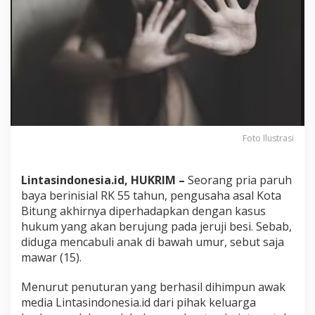
e
m
a
j
a
1
5
T
a
h
u
Foto Ilustrasi
n
J
a
Lintasindonesia.id, HUKRIM –
Seorang pria paruh
d
i
baya berinisial RK 55 tahun, pengusaha asal Kota
K
Bitung akhirnya diperhadapkan dengan kasus
o
hukum yang akan berujung pada jeruji besi. Sebab,
r
diduga mencabuli anak di bawah umur, sebut saja
b
a
mawar (15).
n
P
Menurut penuturan yang berhasil dihimpun awak
e
media Lintasindonesia.id dari pihak keluarga
n