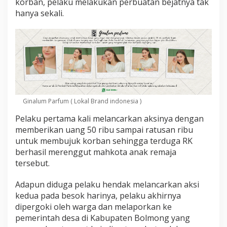
korban, pelaku melakukan perbuatan bejatnya tak
c
a
hanya sekali.
b
u
l
a
n
O
k
n
u
Ginalum Parfum ( Lokal Brand indonesia )
m
P
Pelaku pertama kali melancarkan aksinya dengan
e
memberikan uang 50 ribu sampai ratusan ribu
n
g
untuk membujuk korban sehingga terduga RK
u
berhasil merenggut mahkota anak remaja
s
tersebut.
a
h
Adapun diduga pelaku hendak melancarkan aksi
a
A
kedua pada besok harinya, pelaku akhirnya
s
dipergoki oleh warga dan melaporkan ke
a
pemerintah desa di Kabupaten Bolmong yang
l