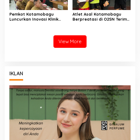
Pemkot Kotamobagu
Atlet Asal Kotamobagu
Luncurkan Inovasi Klinik
Berpreatasi di O2SN Terima
Motompia
Bantuan dari Ketua PBSI
View More
IKLAN